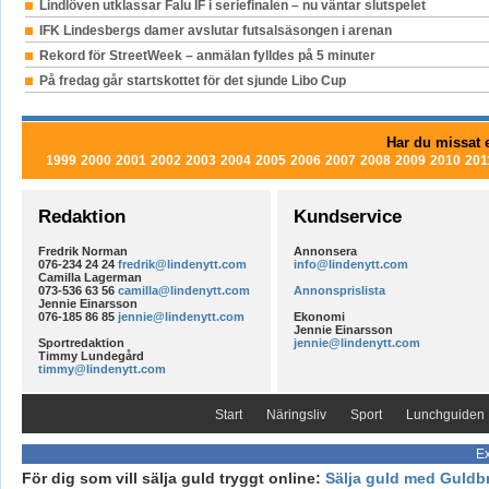
Lindlöven utklassar Falu IF i seriefinalen – nu väntar slutspelet
IFK Lindesbergs damer avslutar futsalsäsongen i arenan
Rekord för StreetWeek – anmälan fylldes på 5 minuter
På fredag går startskottet för det sjunde Libo Cup
Har du missat e
1999
2000
2001
2002
2003
2004
2005
2006
2007
2008
2009
2010
201
Redaktion
Kundservice
Fredrik Norman
Annonsera
076-234 24 24
fredrik@lindenytt.com
info@lindenytt.com
Camilla Lagerman
073-536 63 56
camilla@lindenytt.com
Annonsprislista
Jennie Einarsson
076-185 86 85
jennie@lindenytt.com
Ekonomi
Jennie Einarsson
Sportredaktion
jennie@lindenytt.com
Timmy Lundegård
timmy@lindenytt.com
Start
Näringsliv
Sport
Lunchguiden
Ex
För dig som vill sälja guld tryggt online:
Sälja guld med Guldb