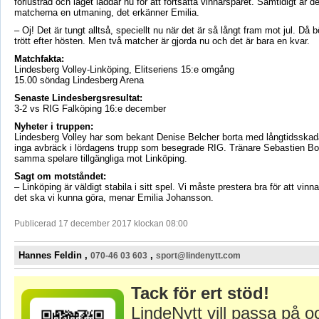
förlustrad och laget laddar nu för att fortsätta vinnarspåret. Samtidigt är de
matcherna en utmaning, det erkänner Emilia.
– Oj! Det är tungt alltså, speciellt nu när det är så långt fram mot jul. Då 
trött efter hösten. Men två matcher är gjorda nu och det är bara en kvar.
Matchfakta:
Lindesberg Volley-Linköping, Elitseriens 15:e omgång
15.00 söndag Lindesberg Arena
Senaste Lindesbergsresultat:
3-2 vs RIG Falköping 16:e december
Nyheter i truppen:
Lindesberg Volley har som bekant Denise Belcher borta med långtidsskada.
inga avbräck i lördagens trupp som besegrade RIG. Tränare Sebastien Bo
samma spelare tillgängliga mot Linköping.
Sagt om motståndet:
– Linköping är väldigt stabila i sitt spel. Vi måste prestera bra för att vi
det ska vi kunna göra, menar Emilia Johansson.
Publicerad 17 december 2017 klockan 08:00
Hannes Feldin ,
,
070-46 03 603
sport@lindenytt.com
Tack för ert stöd!
LindeNytt vill passa på o