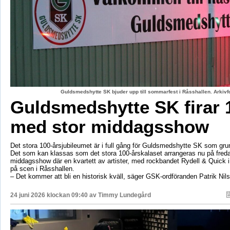
Guldsmedshytte SK bjuder upp till sommarfest i Råsshallen. Arkiv
Guldsmedshytte SK firar 
med stor middagsshow
Det stora 100-årsjubileumet är i full gång för Guldsmedshytte SK som gr
Det som kan klassas som det stora 100-årskalaset arrangeras nu på fred
middagsshow där en kvartett av artister, med rockbandet Rydell & Quick 
på scen i Råsshallen.
– Det kommer att bli en historisk kväll, säger GSK-ordföranden Patrik Nil
24 juni 2026 klockan 09:40 av
Timmy Lundegård