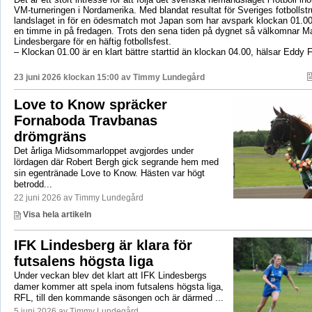
VM-turneringen i Nordamerika. Med blandat resultat för Sveriges fotbollst
landslaget in för en ödesmatch mot Japan som har avspark klockan 01.00
en timme in på fredagen. Trots den sena tiden på dygnet så välkomnar Ma
Lindesbergare för en häftig fotbollsfest.
– Klockan 01.00 är en klart bättre starttid än klockan 04.00, hälsar Eddy 
23 juni 2026 klockan 15:00 av
Timmy Lundegård
Love to Know spräcker
Fornaboda Travbanas
drömgräns
Det årliga Midsommarloppet avgjordes under
lördagen där Robert Bergh gick segrande hem med
sin egentränade Love to Know. Hästen var högt
betrodd...
22 juni 2026 av Timmy Lundegård
Visa hela artikeln
IFK Lindesberg är klara för
futsalens högsta liga
Under veckan blev det klart att IFK Lindesbergs
damer kommer att spela inom futsalens högsta liga,
RFL, till den kommande säsongen och är därmed ...
5 juni 2026 av Timmy Lundegård