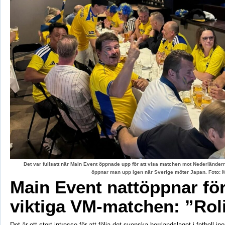
Det var fullsatt när Main Event öppnade upp för att visa matchen mot Nederländerna
öppnar man upp igen när Sverige möter Japan. Foto: 
Main Event nattöppnar fö
viktiga VM-matchen: ”Rol
Det är ett stort intresse för att följa det svenska herrlandslaget i fotboll 