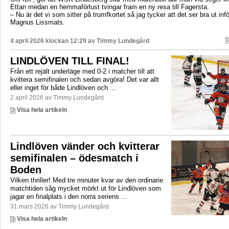
Ettan medan en hemmaförlust tvingar fram en ny resa till Fagersta.
– Nu är det vi som sitter på trumfkortet så jag tycker att det ser bra ut in
Magnus Lissmats.
4 april 2026 klockan 12:29 av
Timmy Lundegård
LINDLÖVEN TILL FINAL!
Från ett rejält underläge med 0-2 i matcher till att
kvittera semifinalen och sedan avgöra! Det var allt
eller inget för både Lindlöven och ...
2 april 2026 av Timmy Lundegård
Visa hela artikeln
Lindlöven vänder och kvitterar
semifinalen – ödesmatch i
Boden
Vilken thriller! Med tre minuter kvar av den ordinarie
matchtiden såg mycket mörkt ut för Lindlöven som
jagar en finalplats i den norra seriens ...
31 mars 2026 av Timmy Lundegård
Visa hela artikeln