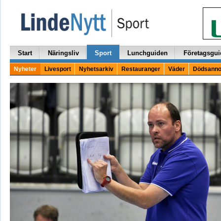
Start
Näringsliv
Sport
Lunchguiden
Företagsgui
Nyheter
Livesport
Nyhetsarkiv
Restauranger
Väder
Dödsanno