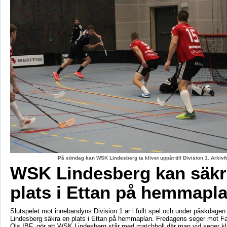
På söndag kan WSK Lindesberg ta klivet uppåt till Division 1. Arki
WSK Lindesberg kan säkr
plats i Ettan på hemmapl
Slutspelet mot innebandyns Division 1 är i fullt spel och under påskdag
Lindesberg säkra en plats i Ettan på hemmaplan. Fredagens seger mot Fa
Ols IBF, gör att WSK Lindesberg står med matchboll där man vid seger kliv