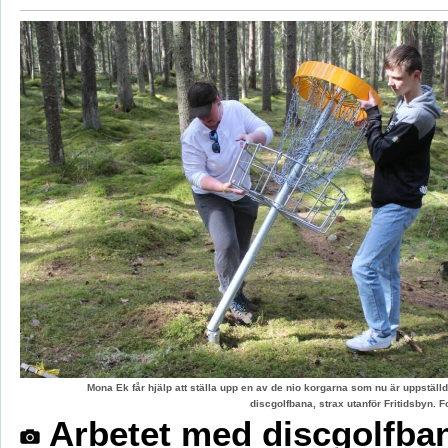
Mona Ek får hjälp att ställa upp en av de nio korgarna som nu är uppstäl
discgolfbana, strax utanför Fritidsbyn.
Arbetet med discgolfba