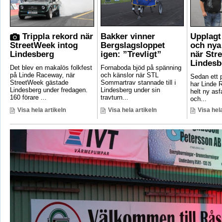
Trippla rekord när
Bakker vinner
Upplagt 
StreetWeek intog
Bergslagsloppet
och nya
Lindesberg
igen: ”Trevligt”
när Str
Lindesb
Det blev en makalös folkfest
Fornaboda bjöd på spänning
på Linde Raceway, när
och känslor när STL
Sedan ett p
StreetWeek gästade
Sommartrav stannade till i
har Linde 
Lindesberg under fredagen.
Lindesberg under sin
helt ny asf
160 förare ...
travturn...
och...
Visa hela artikeln
Visa hela artikeln
Visa hela