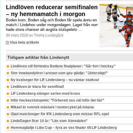
Lindlöven reducerar semifinalen
– ny hemmamatch i morgon
Boden kom, Boden såg och Boden får spela ännu en
match i Lindehov under morgondagen. Laget från norr
hade stora chanser att avgöra slutspelets ...
30 mars 2026 av Timmy Lundegård
Visa hela artikeln
Tidigare artiklar från Lindenytt
Lindlöven vill förhindra Bodens finalplaner: ”Går fort i hockey”
Stor innebandyfest i arenan som gav glädje: ”Jätteroligt!”
Ny kvalseger för LIF Lindesberg – nu väntar slutkval
Lindlöven är klara för semifinal!
LIF Lindesberg stänger serien med kross
Inför hockeyslutspelet: ”Förberett oss väl inför det här”
Mikael är svensk mästare i motorcykel på isbana
Glad matchseger för IFK Lindesberg som missar RFL-spel
LindeDagen firar 10 år: ”Lite som Almedalen”
Hemmaglädje i Libo Cup – fyra av sex finaler till LIF Lindesberg