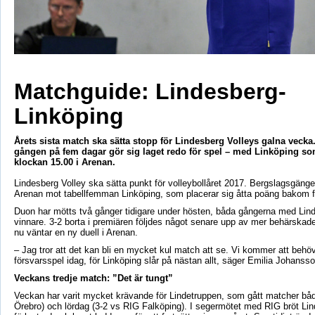
Matchguide: Lindesberg-
Linköping
Årets sista match ska sätta stopp för Lindesberg Volleys galna vecka.
gången på fem dagar gör sig laget redo för spel – med Linköping s
klockan 15.00 i Arenan.
Lindesberg Volley ska sätta punkt för volleybollåret 2017. Bergslagsgäng
Arenan mot tabellfemman Linköping, som placerar sig åtta poäng bakom f
Duon har mötts två gånger tidigare under hösten, båda gångerna med Li
vinnare. 3-2 borta i premiären följdes något senare upp av mer behärska
nu väntar en ny duell i Arenan.
– Jag tror att det kan bli en mycket kul match att se. Vi kommer att behöv
försvarsspel idag, för Linköping slår på nästan allt, säger Emilia Johansso
Veckans tredje match: ”Det är tungt”
Veckan har varit mycket krävande för Lindetruppen, som gått matcher bå
Örebro) och lördag (3-2 vs RIG Falköping). I segermötet med RIG bröt Lin