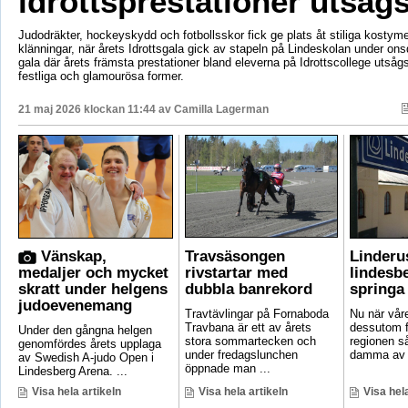
idrottsprestationer utsåg
Judodräkter, hockeyskydd och fotbollsskor fick ge plats åt stiliga kostym
klänningar, när årets Idrottsgala gick av stapeln på Lindeskolan under on
gala där årets främsta prestationer bland eleverna på Idrottscollege utså
festliga och glamourösa former.
21 maj 2026 klockan 11:44 av
Camilla Lagerman
Vänskap,
Travsäsongen
Linderu
medaljer och mycket
rivstartar med
lindesb
skratt under helgens
dubbla banrekord
springa
judoevenemang
Travtävlingar på Fornaboda
Nu när vår
Travbana är ett av årets
dessutom fa
Under den gångna helgen
stora sommartecken och
regionen så 
genomfördes årets upplaga
under fredagslunchen
damma av 
av Swedish A-judo Open i
öppnade man ...
Lindesberg Arena. ...
Visa hela artikeln
Visa hela artikeln
Visa hela