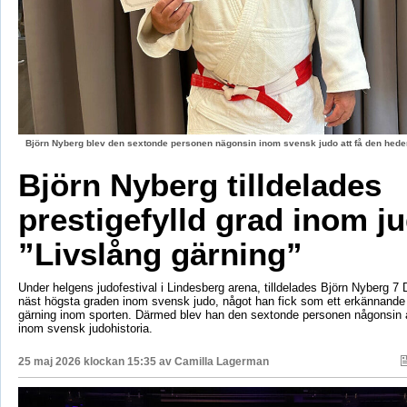
Björn Nyberg blev den sextonde personen nägonsin inom svensk judo att få den hed
Björn Nyberg tilldelades
prestigefylld grad inom j
”Livslång gärning”
Under helgens judofestival i Lindesberg arena, tilldelades Björn Nyberg 7 D
näst högsta graden inom svensk judo, något han fick som ett erkännande f
gärning inom sporten. Därmed blev han den sextonde personen någonsin a
inom svensk judohistoria.
25 maj 2026 klockan 15:35 av
Camilla Lagerman