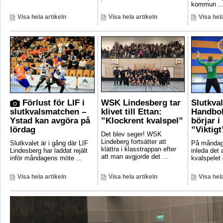
kommun ..
Visa hela artikeln
Visa hela artikeln
Visa hela
Förlust för LIF i
WSK Lindesberg tar
Slutkva
slutkvalsmatchen –
klivet till Ettan:
Handbol
Ystad kan avgöra på
”Klockrent kvalspel”
börjar i
lördag
”Viktigt
Det blev seger! WSK
Lindeberg fortsätter att
Slutkvalet är i gång där LIF
På måndag 
klättra i klasstrappan efter
Lindesberg har laddat rejält
inleda det
att man avgjorde det ...
inför måndagens möte ...
kvalspelet d
Visa hela artikeln
Visa hela artikeln
Visa hela