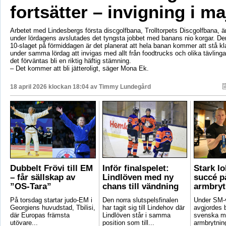
fortsätter – invigning i ma
Arbetet med Lindesbergs första discgolfbana, Trolltorpets Discgolfbana, är
under lördagens avslutades det tyngsta jobbet med banans nio korgar. De
10-slaget på förmiddagen är det planerat att hela banan kommer att stå 
under samma lördag att invigas med allt från foodtrucks och olika tävling
det förväntas bli en riktig häftig stämning.
– Det kommer att bli jätteroligt, säger Mona Ek.
18 april 2026 klockan 18:04 av
Timmy Lundegård
Dubbelt Frövi till EM
Inför finalspelet:
Stark lo
– får sällskap av
Lindlöven med ny
succé p
”OS-Tara”
chans till vändning
armbryt
På torsdag startar judo-EM i
Den norra slutspelsfinalen
Under SM-
Georgiens huvudstad, Tbilisi,
har tagit sig till Lindehov där
avgjordes 
där Europas främsta
Lindlöven står i samma
svenska m
utövare...
position som till...
armbrytnin