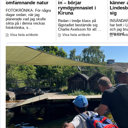
omfamnande natur
in – börjar
känner a
rymdgymnasiet i
Lindesb
FOTOKRÖNIKA: För några
Kiruna
sig
dagar sedan, när jag
planerade vad jag skulle
Redan i tredje klass på
INSÄNDAR
sikta på i denna veckas
lågstadiet bestämde sig
har bott i 
fotokrönika, s...
Charlie Axelsson för att ...
och jag bru
mig med ..
Visa hela artikeln
Visa hela artikeln
Visa hela