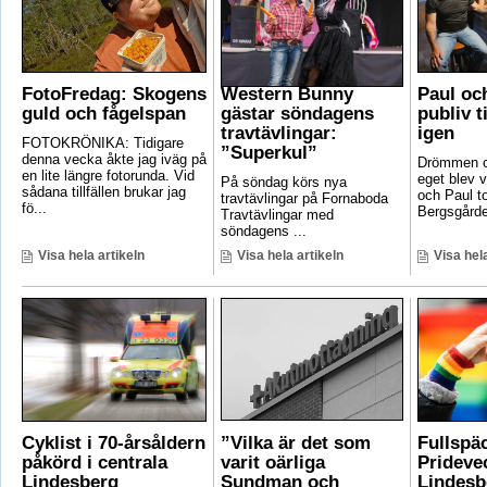
FotoFredag: Skogens
Western Bunny
Paul oc
guld och fågelspan
gästar söndagens
publiv t
travtävlingar:
igen
FOTOKRÖNIKA: Tidigare
”Superkul”
denna vecka åkte jag iväg på
Drömmen om
en lite längre fotorunda. Vid
eget blev v
På söndag körs nya
sådana tillfällen brukar jag
och Paul t
travtävlingar på Fornaboda
fö...
Bergsgården
Travtävlingar med
söndagens ...
Visa hela artikeln
Visa hela artikeln
Visa hela
Cyklist i 70-årsåldern
”Vilka är det som
Fullspä
påkörd i centrala
varit oärliga
Pridevec
Lindesberg
Sundman och
Lindesb