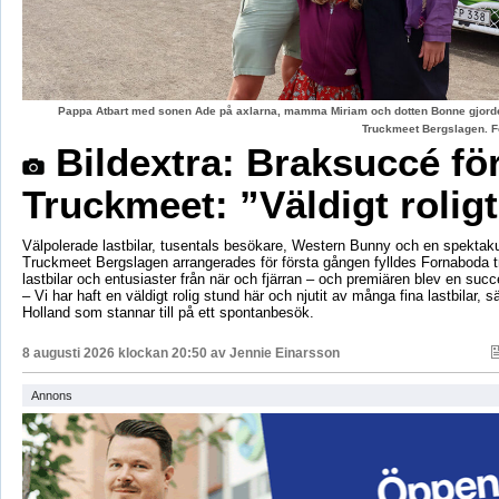
Pappa Atbart med sonen Ade på axlarna, mamma Miriam och dotten Bonne gjord
Truckmeet Bergslagen. F
Bildextra: Braksuccé fö
Truckmeet: ”Väldigt rolig
Välpolerade lastbilar, tusentals besökare, Western Bunny och en spektaku
Truckmeet Bergslagen arrangerades för första gången fylldes Fornaboda 
lastbilar och entusiaster från när och fjärran – och premiären blev en succ
– Vi har haft en väldigt rolig stund här och njutit av många fina lastbilar, s
Holland som stannar till på ett spontanbesök.
8 augusti 2026 klockan 20:50 av
Jennie Einarsson
Annons