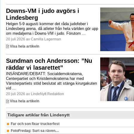
Downs-VM i judo avgörs i
Lindesberg
Helgen 5-9 augusti kommer det råda judofeber i
Lindesberg arena, då atleter från hela världen gör upp
om medaljerna i Downs-VM i judo. Förutom ...
20 juli 2026 av Camilla Lagerman
Visa hela artikeln
Sundman och Andersson: ”Nu
räddar vi lasarettet”
INSÄNDARE/DEBATT: Socialdemokraterna,
Centerpartiet och Kristdemokraterna har med
Vänsterpartiets stöd beslutat att stänga kirurgakuten
vid ...
20 juli 2026 av LindeNytt Redaktion
Visa hela artikeln
Tidigare artiklar från Lindenytt
Far och son fixar truckerfest
FotoFredag: Surt sa räven…