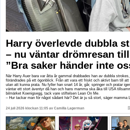
Harry överlevde dubbla s
– nu väntar drömresan til
”Bra saker händer inte os
När Harry Auer bara var åtta år gammal drabbades han av dubbla strokes, 
förändrades på ett ögonblick. Från att vara ett friskt och aktivt barn till att si
utan att kunna prata. Nu fyller han snart 14 år, går, springer och pratar ige
väntar ett stort äventyr då han och hans mamma ska åka till USA tillsa
bilmärket Koenigsegg, tack vare stiftelsen Lean On Me.
– Hur tackar man för något sådant här? Det är ju så stort, säger mamma 
24 juli 2026 klockan 11:05 av
Camilla Lagerman