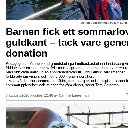
Det blev ett sommarlov fyllt av up
Barnen fick ett sommarl
guldkant – tack vare gene
donation
Pedagogerna på anpassad grundskola på Lindbackaskolan i Lindesberg vil
fritidselever ett sommarlov fyllt med roliga och minnesvärda aktiviteter utö
Man skickade därför in en spontanansökan till Odd Fellow Bergsmannen,
förklarade sin vision, och fick 5 000 kronor i donation.
– Vi är väldigt tacksamma för stödet, som har gjort det möjligt att skapa f
sommarupplevelser och minnen för våra elever, säger Tara Corcoran.
5 augusti 2026 klockan 12:46 av
Camilla Lagerman