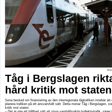
Ark
Tåg i Bergslagen rikt
hård kritik mot staten
Sena besked om finansiering av den interregionala tågtrafiken innebär att d
planera trafiken på ett ansvarsfullt sätt. Detta menar Tåg i Bergslagen, so
kritik mot staten.
– Det är inte ett hållbart sätt att styra samhällsviktig kollektivtrafik, säger 