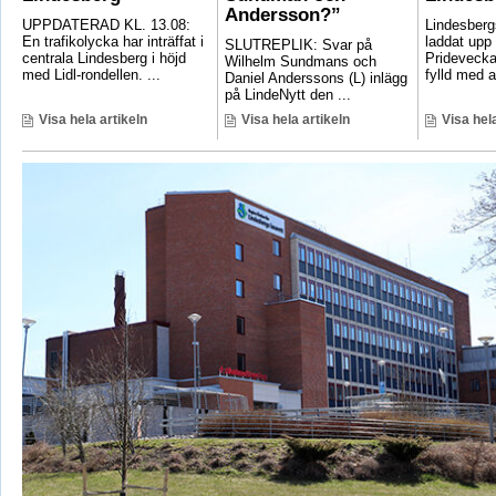
Andersson?”
UPPDATERAD KL. 13.08:
Lindesber
En trafikolycka har inträffat i
laddat upp 
SLUTREPLIK: Svar på
centrala Lindesberg i höjd
Pridevecka
Wilhelm Sundmans och
med Lidl-rondellen. ...
fylld med ak
Daniel Anderssons (L) inlägg
på LindeNytt den ...
Visa hela artikeln
Visa hela artikeln
Visa hela