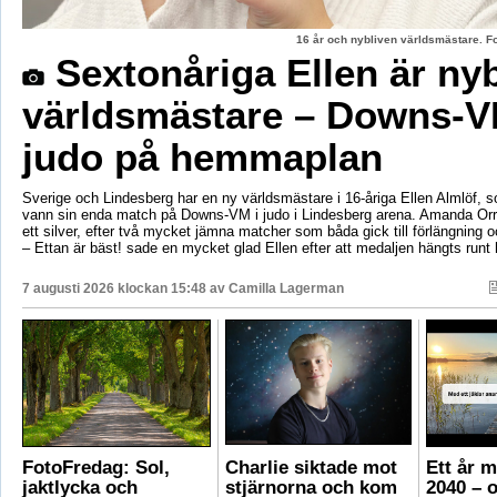
16 år och nybliven världsmästare. F
Sextonåriga Ellen är ny
världsmästare – Downs-V
judo på hemmaplan
Sverige och Lindesberg har en ny världsmästare i 16-åriga Ellen Almlöf, 
vann sin enda match på Downs-VM i judo i Lindesberg arena. Amanda Orr
ett silver, efter två mycket jämna matcher som båda gick till förlängning
– Ettan är bäst! sade en mycket glad Ellen efter att medaljen hängts runt
7 augusti 2026 klockan 15:48 av
Camilla Lagerman
FotoFredag: Sol,
Charlie siktade mot
Ett år 
jaktlycka och
stjärnorna och kom
2040 – 