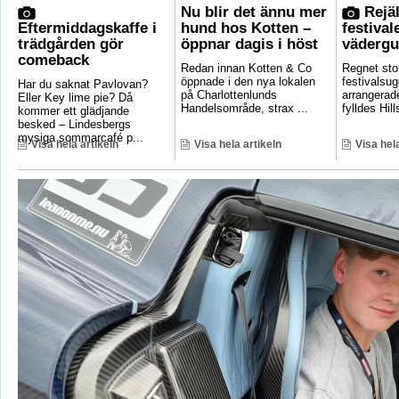
Nu blir det ännu mer
Rejäl
Eftermiddagskaffe i
hund hos Kotten –
festival
trädgården gör
öppnar dagis i höst
vädergu
comeback
Redan innan Kotten & Co
Regnet sto
öppnade i den nya lokalen
festivalsug
Har du saknat Pavlovan?
på Charlottenlunds
arrangerade
Eller Key lime pie? Då
Handelsområde, strax ...
fylldes Hill
kommer ett glädjande
besked – Lindesbergs
mysiga sommarcafé p...
Visa hela artikeln
Visa hela artikeln
Visa hela