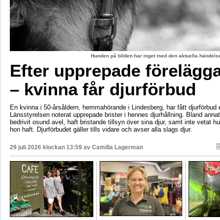
Hunden på bilden har inget med den aktuella händelse
Efter upprepade förelägg
– kvinna får djurförbud
En kvinna i 50-årsåldern, hemmahörande i Lindesberg, har fått djurförbud e
Länsstyrelsen noterat upprepade brister i hennes djurhållning. Bland anna
bedrivit osund avel, haft bristande tillsyn över sina djur, samt inte vetat 
hon haft. Djurförbudet gäller tills vidare och avser alla slags djur.
29 juli 2026 klockan 13:59 av
Camilla Lagerman