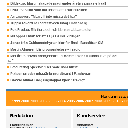
Bildextra: Martin skapade magi under årets varmaste kväll
Lista: Se vilka som har lottats ett kräftfiskeland
Arrangören: ”Man vill inte missa det här”
Trippla rekord när StreetWeek intog Lindesberg
FotoFredag: Rik flora och världens snabbaste djur
Nu öppnar man för att sälja Gamla kirurgen
Jonas från Guldsmedshyttan klar för final i Bussförar-SM
Martin Almgren blir programledare – i radio
Möt årets drivna drömjobbare: ”Drömmen är att kunna leva på det
här”
FotoFredag Special: ”Det sade bara klick”
Polisen utreder misstänkt mordbrand i Fanthyttan
Bakker vinner Bergslagsloppet igen: ”Trevligt”
Har du missat e
1999
2000
2001
2002
2003
2004
2005
2006
2007
2008
2009
2010
201
Redaktion
Kundservice
Fredrik Norman
Annonsera