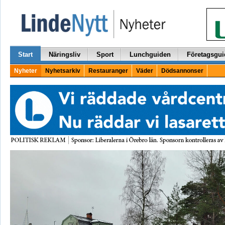
Start
Näringsliv
Sport
Lunchguiden
Företagsgui
Nyheter
Nyhetsarkiv
Restauranger
Väder
Dödsannonser