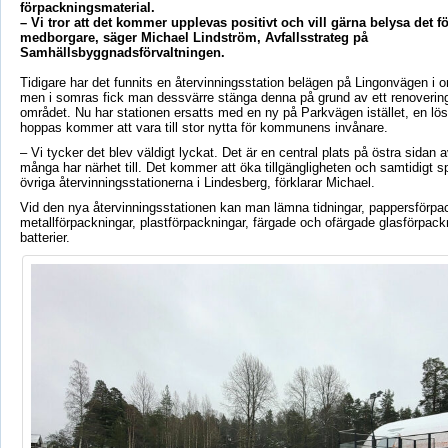
förpackningsmaterial.
– Vi tror att det kommer upplevas positivt och vill gärna belysa det fö
medborgare, säger Michael Lindström, Avfallsstrateg på
Samhällsbyggnadsförvaltningen.
Tidigare har det funnits en återvinningsstation belägen på Lingonvägen i
men i somras fick man dessvärre stänga denna på grund av ett renovering
området. Nu har stationen ersatts med en ny på Parkvägen istället, en l
hoppas kommer att vara till stor nytta för kommunens invånare.
– Vi tycker det blev väldigt lyckat. Det är en central plats på östra sidan
många har närhet till. Det kommer att öka tillgängligheten och samtidigt s
övriga återvinningsstationerna i Lindesberg, förklarar Michael.
Vid den nya återvinningsstationen kan man lämna tidningar, pappersförpac
metallförpackningar, plastförpackningar, färgade och ofärgade glasförpac
batterier.