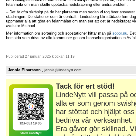
felanmäla om man skulle upptäcka nedskräpning eller andra problem.
– Det är ofta skräpigt på de här platserna men sedan vi tog över ansvaret 
städningen. De stationer som är centralt i Lindesberg blir städade fem dag
uppmanar alla att göra en felanmälan om man ser att det är nedskräpat vid
avslutar Michael.
Mer information om sortering och sopstationer hittar man på
sopor.nu
. Det
hemsida som drivs av alla kommuner genom branschorganisationen Avfall
Publicerad 27 januari 2025 klockan 11:19
Jennie Einarsson ,
jennie@lindenytt.com
Tack för ert stöd!
LindeNytt vill passa på o
alla er som genom swish
har stöttat och hjälpt oss 
bedriva vår verksamhet.
Era gåvor gör skillnad. Vi