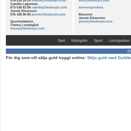
076-234 24 24
fredrik@lindenytt.com
info@lindenytt.com
Camilla Lagerman
073-536 63 56
camilla@lindenytt.com
Annonsprislista
Jennie Einarsson
076-185 86 85
jennie@lindenytt.com
Ekonomi
Jennie Einarsson
Sportredaktion
jennie@lindenytt.com
Timmy Lundegård
timmy@lindenytt.com
Start
Näringsliv
Sport
Lunchguiden
Ex
För dig som vill sälja guld tryggt online:
Sälja guld med Guldb