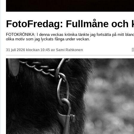
FotoFredag: Fullmåne och 
FOTOKRÖNIKA: I denna veckas krönika tänkte jag fortsätta på mitt bla
olika motiv som jag lyckats fånga under veckan.
31 juli 2026 klockan 10:45 av
Sami Rahkonen