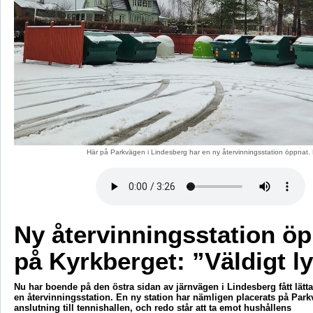
Här på Parkvägen i Lindesberg har en ny återvinningsstation öppnat.
Ny återvinningsstation ö
på Kyrkberget: ”Väldigt l
Nu har boende på den östra sidan av järnvägen i Lindesberg fått lättare 
en återvinningsstation. En ny station har nämligen placerats på Park
anslutning till tennishallen, och redo står att ta emot hushållens