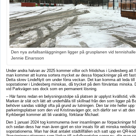
Den nya avfallsanläggningen ligger på grusplanen vid tennishalle
Jennie Einarsson
Under andra halvan av 2025 kommer villor och fritidshus i Lindesberg att få
man kommer att kunna sortera mycket av dessa förpackningar på ett fasti
Detta skrev LindeNytt om under förra veckan. Det kan komma att leda till a
sopstationer i Lindesberg minskas, då trycket på dem förväntas minska. 
vid Parkvägen ses dock som en permanent lösning.
– Här fanns redan en belysningsstolpe så platsen är upplyst kvällstid, vilke
Marken är slät och lätt att underhålla till skillnad från den som ligger på
behöver sandas väldigt ofta på grund av lutningen. Den tar inte heller upp 
parkeringsplatser som den vid Kristinavägen gör, och därför ser vi att den
Kyrkberget kommer att bli varaktig, förklarar Michael.
Den 1 januari 2024 tog kommunerna över insamlingen av förpackningar frå
och sedan dess har man även gjort en stor insats för att minska nedskräp
sopstationerna. Man har ökat antalet städtillfällen och satt upp en QR-kod
återvinningssationerna som länkar till avfallsportalen sopor.nu, där man s