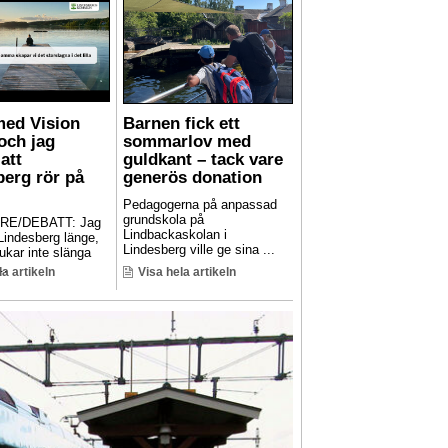
med Vision
Barnen fick ett
och jag
sommarlov med
att
guldkant – tack vare
berg rör på
generös donation
Pedagogerna på anpassad
grundskola på
RE/DEBATT: Jag
Lindbackaskolan i
 Lindesberg länge,
Lindesberg ville ge sina ...
ukar inte slänga
..
la artikeln
Visa hela artikeln