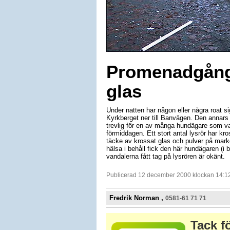
Promenadgång 
glas
Under natten har någon eller några roat s
Kyrkberget ner till Banvägen. Den annars s
trevlig för en av många hundägare som v
förmiddagen. Ett stort antal lysrör har kr
täcke av krossat glas och pulver på mar
hälsa i behåll fick den här hundägaren (i 
vandalerna fått tag på lysrören är okänt.
Publicerad 12 december 2000 klockan 14:1
Fredrik Norman ,
0581-61 71 71
Tack fö