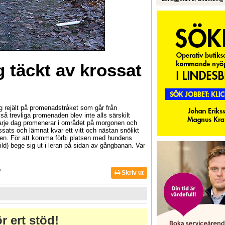
täckt av krossat
ig rejält på promenadstråket som går från
å trevliga promenaden blev inte alls särskilt
arje dag promenerar i området på morgonen och
ossats och lämnat kvar ett vitt och nästan snölikt
ken. För att komma förbi platsen med hundens
bild) bege sig ut i leran på sidan av gångbanan. Var
2
Skriv ut
r ert stöd!