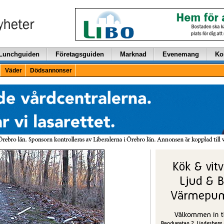
Lunchguiden
Företagsguiden
Marknad
Evenemang
Ko
Väder
Dödsannonser