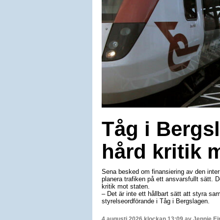
Tåg i Bergsl
hård kritik 
Sena besked om finansiering av den interre
planera trafiken på ett ansvarsfullt sätt.
kritik mot staten.
– Det är inte ett hållbart sätt att styra sam
styrelseordförande i Tåg i Bergslagen.
4 augusti 2026 klockan 13:09 av
Jennie E