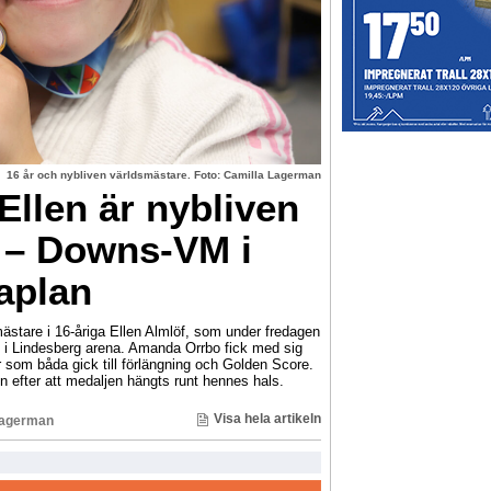
16 år och nybliven världsmästare. Foto: Camilla Lagerman
llen är nybliven
 – Downs-VM i
aplan
ästare i 16-åriga Ellen Almlöf, som under fredagen
i Lindesberg arena. Amanda Orrbo fick med sig
r som båda gick till förlängning och Golden Score.
n efter att medaljen hängts runt hennes hals.
Visa hela artikeln
Lagerman