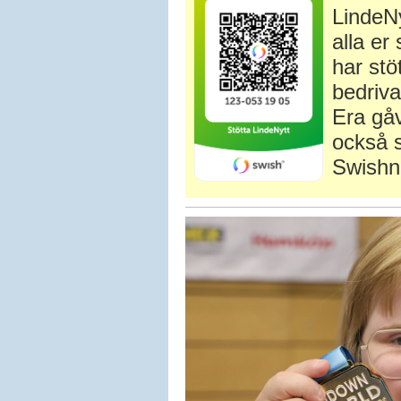
LindeNy
alla e
har stö
bedriva
Era gåv
också s
Swishn