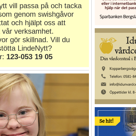
tt vill passa på och tacka
r som genom swishgåvor
ttat och hjälpt oss att
 vår verksamhet.
or gör skillnad. Vill du
tötta LindeNytt?
r:
123-053 19 05