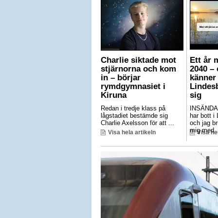
Charlie siktade mot
Ett år 
stjärnorna och kom
2040 – 
in – börjar
känner 
rymdgymnasiet i
Lindes
Kiruna
sig
Redan i tredje klass på
INSÄNDA
lågstadiet bestämde sig
har bott i
Charlie Axelsson för att ...
och jag br
mig med .
Visa hela artikeln
Visa he