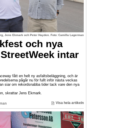
g, Jens Ekmark och Peter Hayden. Foto: Camilla Lagerman
lkfest och nya
StreetWeek intar
aceway fått en helt ny asfaltsbeläggning, och är
redelserna pågår nu för fullt inför nästa veckas
n siar om rekordsnabba tider tack vare den nya
en, skrattar Jens Ekmark.
Visa hela artikeln
rman