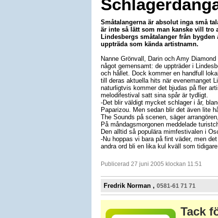
Schlagerdänga
Småtalangerna är absolut inga små tal
är inte så lätt som man kanske vill tro 
Lindesbergs småtalanger från bygden a
uppträda som kända artistnamn.
Nanne Grönvall, Darin och Amy Diamond är 
något gemensamt: de uppträder i Lindesb
och hållet. Dock kommer en handfull loka
till deras aktuella hits när evenemanget 
naturligtvis kommer det bjudas på fler art
melodifestival satt sina spår är tydligt.
-Det blir väldigt mycket schlager i år, b
Paparizou. Men sedan blir det även lite 
The Sounds på scenen, säger arrangören,
På måndagsmorgonen meddelade turistchef
Den alltid så populära mimfestivalen i Os
-Nu hoppas vi bara på fint väder, men det
andra ord bli en lika kul kväll som tidigar
Publicerad 27 juni 2005 klockan 11:51
Fredrik Norman ,
0581-61 71 71
Tack fö