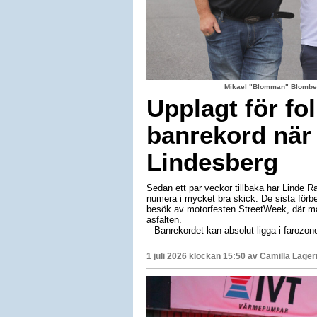
Mikael "Blomman" Blomber
Upplagt för fo
banrekord när 
Lindesberg
Sedan ett par veckor tillbaka har Linde R
numera i mycket bra skick. De sista förbe
besök av motorfesten StreetWeek, där ma
asfalten.
– Banrekordet kan absolut ligga i farozon
1 juli 2026 klockan 15:50 av
Camilla Lage