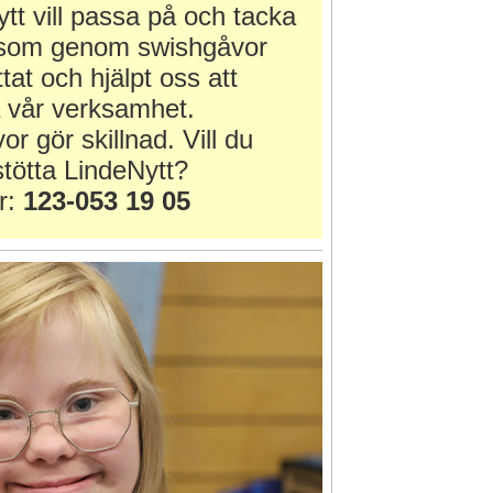
tt vill passa på och tacka
r som genom swishgåvor
ttat och hjälpt oss att
 vår verksamhet.
or gör skillnad. Vill du
tötta LindeNytt?
r:
123-053 19 05