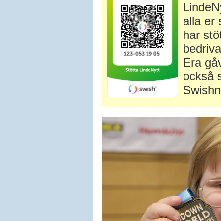
LindeNy
alla e
har stö
bedriva
Era gåv
också s
Swishn