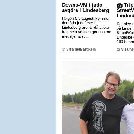
Downs-VM i judo
Trip
avgörs i Lindesberg
Street
Lindes
Helgen 5-9 augusti kommer
det råda judofeber i
Det blev 
Lindesberg arena, då atleter
på Linde 
från hela världen gör upp om
StreetWe
medaljerna i ...
Lindesber
160 förare 
Visa hela artikeln
Visa he