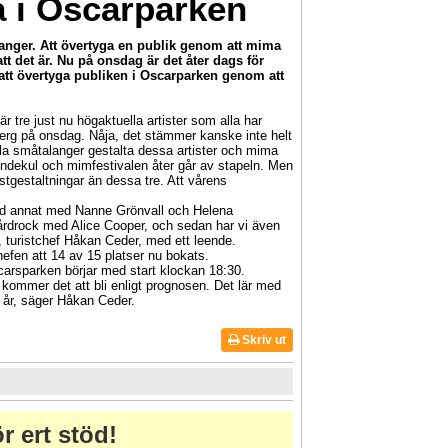
 i Oscarparken
anger. Att övertyga en publik genom att mima
att det är. Nu på onsdag är det åter dags för
tt övertyga publiken i Oscarparken genom att
tre just nu högaktuella artister som alla har
erg på onsdag. Nåja, det stämmer kanske inte helt
la småtalanger gestalta dessa artister och mima
Lindekul och mimfestivalen åter går av stapeln. Men
istgestaltningar än dessa tre. Att vårens
land annat med Nanne Grönvall och Helena
hårdrock med Alice Cooper, och sedan har vi även
 turistchef Håkan Ceder, med ett leende.
en att 14 av 15 platser nu bokats.
carsparken börjar med start klockan 18:30.
 kommer det att bli enligt prognosen. Det lär med
e år, säger Håkan Ceder.
Skriv ut
r ert stöd!