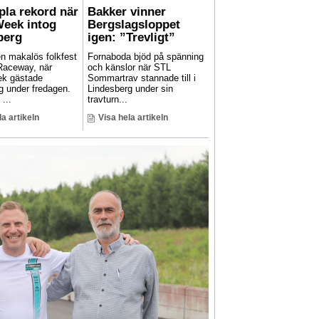
pla rekord när
Bakker vinner
Week intog
Bergslagsloppet
berg
igen: ”Trevligt”
en makalös folkfest
Fornaboda bjöd på spänning
Raceway, när
och känslor när STL
ek gästade
Sommartrav stannade till i
g under fredagen.
Lindesberg under sin
...
travturn...
la artikeln
Visa hela artikeln