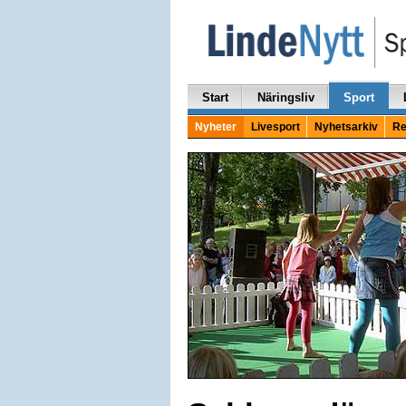
Start
Näringsliv
Sport
Nyheter
Livesport
Nyhetsarkiv
Re