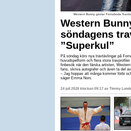
Western Bunny gästar Fornaboda Travba
Western Bunny
söndagens trav
”Superkul”
På söndag körs nya travtävlingar på For
huvudspelform och flera stora travprofiler
finbesök när den färska artisten, Western 
fans, skriva autografer och även ta del av
– Jag hoppas att många kommer förbi och s
säger Emma Nors.
24 juli 2026 klockan 09:17 av
Timmy Lund