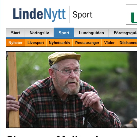
Start
Näringsliv
Sport
Lunchguiden
Företagsgui
Nyheter
Livesport
Nyhetsarkiv
Restauranger
Väder
Dödsanno