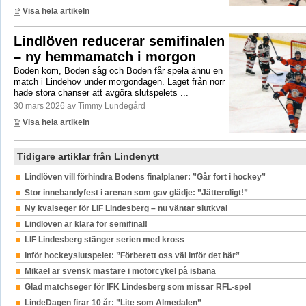
Visa hela artikeln
Lindlöven reducerar semifinalen
– ny hemmamatch i morgon
Boden kom, Boden såg och Boden får spela ännu en
match i Lindehov under morgondagen. Laget från norr
hade stora chanser att avgöra slutspelets ...
30 mars 2026 av Timmy Lundegård
Visa hela artikeln
Tidigare artiklar från Lindenytt
Lindlöven vill förhindra Bodens finalplaner: ”Går fort i hockey”
Stor innebandyfest i arenan som gav glädje: ”Jätteroligt!”
Ny kvalseger för LIF Lindesberg – nu väntar slutkval
Lindlöven är klara för semifinal!
LIF Lindesberg stänger serien med kross
Inför hockeyslutspelet: ”Förberett oss väl inför det här”
Mikael är svensk mästare i motorcykel på isbana
Glad matchseger för IFK Lindesberg som missar RFL-spel
LindeDagen firar 10 år: ”Lite som Almedalen”