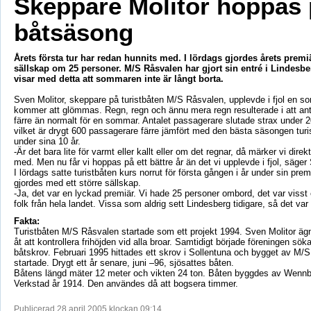
Skeppare Molitor hoppas 
båtsäsong
Årets första tur har redan hunnits med. I lördags gjordes årets premi
sällskap om 25 personer. M/S Råsvalen har gjort sin entré i Lindesbe
visar med detta att sommaren inte är långt borta.
Sven Molitor, skeppare på turistbåten M/S Råsvalen, upplevde i fjol en 
kommer att glömmas. Regn, regn och ännu mera regn resulterade i att anta
färre än normalt för en sommar. Antalet passagerare slutade strax under 2
vilket är drygt 600 passagerare färre jämfört med den bästa säsongen turi
under sina 10 år.
-Är det bara lite för varmt eller kallt eller om det regnar, då märker vi direkt 
med. Men nu får vi hoppas på ett bättre år än det vi upplevde i fjol, säger
I lördags satte turistbåten kurs norrut för första gången i år under sin prem
gjordes med ett större sällskap.
-Ja, det var en lyckad premiär. Vi hade 25 personer ombord, det var visst 
folk från hela landet. Vissa som aldrig sett Lindesberg tidigare, så det var 
Fakta:
Turistbåten M/S Råsvalen startade som ett projekt 1994. Sven Molitor ägn
åt att kontrollera frihöjden vid alla broar. Samtidigt började föreningen sö
båtskrov. Februari 1995 hittades ett skrov i Sollentuna och bygget av M/
startade. Drygt ett år senare, juni –96, sjösattes båten.
Båtens längd mäter 12 meter och vikten 24 ton. Båten byggdes av Wenn
Verkstad år 1914. Den användes då att bogsera timmer.
Publicerad 28 april 2005 klockan 09:14