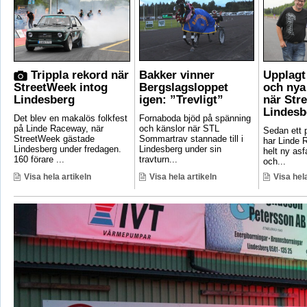
Trippla rekord när
Bakker vinner
Upplagt 
StreetWeek intog
Bergslagsloppet
och nya
Lindesberg
igen: ”Trevligt”
när Str
Lindesb
Det blev en makalös folkfest
Fornaboda bjöd på spänning
på Linde Raceway, när
och känslor när STL
Sedan ett p
StreetWeek gästade
Sommartrav stannade till i
har Linde 
Lindesberg under fredagen.
Lindesberg under sin
helt ny asf
160 förare ...
travturn...
och...
Visa hela artikeln
Visa hela artikeln
Visa hela