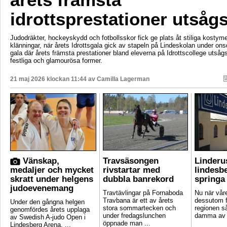
idrottsprestationer utsåg
Judodräkter, hockeyskydd och fotbollsskor fick ge plats åt stiliga kostym
klänningar, när årets Idrottsgala gick av stapeln på Lindeskolan under on
gala där årets främsta prestationer bland eleverna på Idrottscollege utså
festliga och glamourösa former.
21 maj 2026 klockan 11:44 av
Camilla Lagerman
Vänskap,
Travsäsongen
Linderu
medaljer och mycket
rivstartar med
lindesb
skratt under helgens
dubbla banrekord
springa
judoevenemang
Travtävlingar på Fornaboda
Nu när vår
Travbana är ett av årets
dessutom fa
Under den gångna helgen
stora sommartecken och
regionen så 
genomfördes årets upplaga
under fredagslunchen
damma av 
av Swedish A-judo Open i
öppnade man ...
Lindesberg Arena. ...