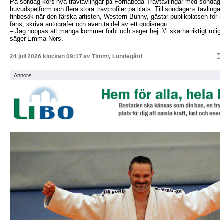
På söndag körs nya travtävlingar på Fornaboda Travtävlingar med sönda
huvudspelform och flera stora travprofiler på plats. Till söndagens tävling
finbesök när den färska artisten, Western Bunny, gästar publikplatsen för a
fans, skriva autografer och även ta del av ett godisregn.
– Jag hoppas att många kommer förbi och säger hej. Vi ska ha riktigt roli
säger Emma Nors.
24 juli 2026 klockan 09:17 av
Timmy Lundegård
Annons