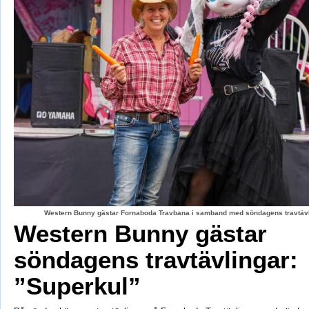
Western Bunny gästar Fornaboda Travbana i samband med söndagens travtävli
Western Bunny gästar
söndagens travtävlingar:
”Superkul”