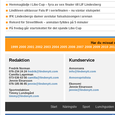
Hemmaglädje i Libo Cup – fyra av sex finaler till LIF Lindesberg
Lindlöven utklassar Falu IF i seriefinalen – nu väntar slutspelet
IFK Lindesbergs damer avslutar futsalsäsongen i arenan
Rekord för StreetWeek – anmälan fylldes på 5 minuter
På fredag går startskottet för det sjunde Libo Cup
Har du missat e
1999
2000
2001
2002
2003
2004
2005
2006
2007
2008
2009
2010
201
Redaktion
Kundservice
Fredrik Norman
Annonsera
076-234 24 24
fredrik@lindenytt.com
info@lindenytt.com
Camilla Lagerman
073-536 63 56
camilla@lindenytt.com
Annonsprislista
Jennie Einarsson
076-185 86 85
jennie@lindenytt.com
Ekonomi
Jennie Einarsson
Sportredaktion
jennie@lindenytt.com
Timmy Lundegård
timmy@lindenytt.com
Start
Näringsliv
Sport
Lunchguiden