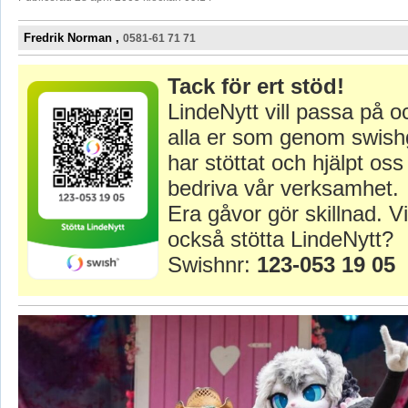
Fredrik Norman ,
0581-61 71 71
Tack för ert stöd!
LindeNytt vill passa på o
alla er som genom swish
har stöttat och hjälpt oss 
bedriva vår verksamhet.
Era gåvor gör skillnad. Vi
också stötta LindeNytt?
Swishnr:
123-053 19 05