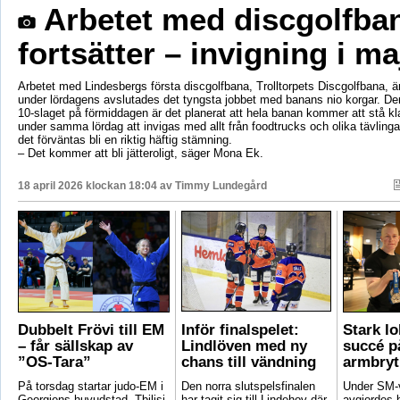
Arbetet med discgolfba
fortsätter – invigning i ma
Arbetet med Lindesbergs första discgolfbana, Trolltorpets Discgolfbana, är
under lördagens avslutades det tyngsta jobbet med banans nio korgar. De
10-slaget på förmiddagen är det planerat att hela banan kommer att stå 
under samma lördag att invigas med allt från foodtrucks och olika tävling
det förväntas bli en riktig häftig stämning.
– Det kommer att bli jätteroligt, säger Mona Ek.
18 april 2026 klockan 18:04 av
Timmy Lundegård
Dubbelt Frövi till EM
Inför finalspelet:
Stark lo
– får sällskap av
Lindlöven med ny
succé p
”OS-Tara”
chans till vändning
armbryt
På torsdag startar judo-EM i
Den norra slutspelsfinalen
Under SM-
Georgiens huvudstad, Tbilisi,
har tagit sig till Lindehov där
avgjordes 