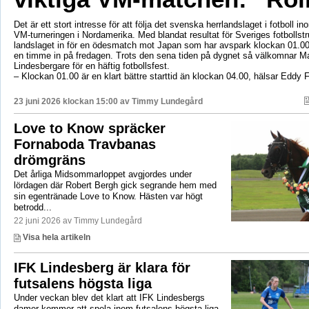
Det är ett stort intresse för att följa det svenska herrlandslaget i fotboll 
VM-turneringen i Nordamerika. Med blandat resultat för Sveriges fotbollst
landslaget in för en ödesmatch mot Japan som har avspark klockan 01.00
en timme in på fredagen. Trots den sena tiden på dygnet så välkomnar Ma
Lindesbergare för en häftig fotbollsfest.
– Klockan 01.00 är en klart bättre starttid än klockan 04.00, hälsar Eddy 
23 juni 2026 klockan 15:00 av
Timmy Lundegård
Love to Know spräcker
Fornaboda Travbanas
drömgräns
Det årliga Midsommarloppet avgjordes under
lördagen där Robert Bergh gick segrande hem med
sin egentränade Love to Know. Hästen var högt
betrodd...
22 juni 2026 av Timmy Lundegård
Visa hela artikeln
IFK Lindesberg är klara för
futsalens högsta liga
Under veckan blev det klart att IFK Lindesbergs
damer kommer att spela inom futsalens högsta liga,