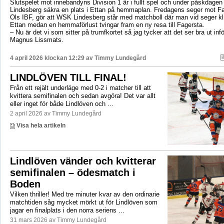
Slutspelet mot innebandyns Division 1 är i fullt spel och under påskdag
Lindesberg säkra en plats i Ettan på hemmaplan. Fredagens seger mot Fa
Ols IBF, gör att WSK Lindesberg står med matchboll där man vid seger kliv
Ettan medan en hemmaförlust tvingar fram en ny resa till Fagersta.
– Nu är det vi som sitter på trumfkortet så jag tycker att det ser bra ut in
Magnus Lissmats.
4 april 2026 klockan 12:29 av
Timmy Lundegård
LINDLÖVEN TILL FINAL!
Från ett rejält underläge med 0-2 i matcher till att
kvittera semifinalen och sedan avgöra! Det var allt
eller inget för både Lindlöven och ...
2 april 2026 av Timmy Lundegård
Visa hela artikeln
Lindlöven vänder och kvitterar
semifinalen – ödesmatch i
Boden
Vilken thriller! Med tre minuter kvar av den ordinarie
matchtiden såg mycket mörkt ut för Lindlöven som
jagar en finalplats i den norra seriens ...
31 mars 2026 av Timmy Lundegård