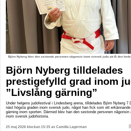
Björn Nyberg blev den sextonde personen nägonsin inom svensk judo att få den hed
Björn Nyberg tilldelades
prestigefylld grad inom j
”Livslång gärning”
Under helgens judofestival i Lindesberg arena, tilldelades Björn Nyberg 7 D
näst högsta graden inom svensk judo, något han fick som ett erkännande f
gärning inom sporten. Därmed blev han den sextonde personen någonsin a
inom svensk judohistoria.
25 maj 2026 klockan 15:35 av
Camilla Lagerman