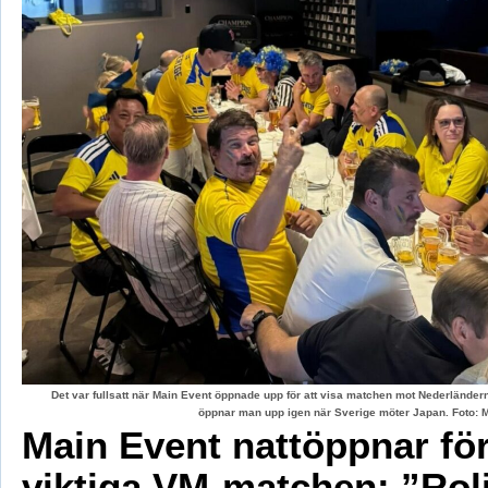
Det var fullsatt när Main Event öppnade upp för att visa matchen mot Nederländerna
öppnar man upp igen när Sverige möter Japan. Foto: 
Main Event nattöppnar fö
viktiga VM-matchen: ”Rol