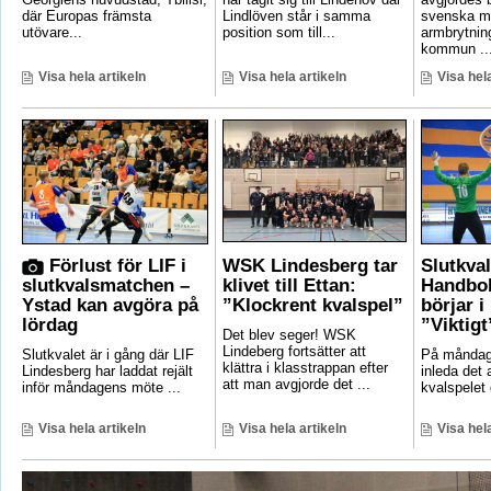
där Europas främsta
Lindlöven står i samma
svenska m
utövare...
position som till...
armbrytnin
kommun ..
Visa hela artikeln
Visa hela artikeln
Visa hela
Förlust för LIF i
WSK Lindesberg tar
Slutkva
slutkvalsmatchen –
klivet till Ettan:
Handbol
Ystad kan avgöra på
”Klockrent kvalspel”
börjar i
lördag
”Viktigt
Det blev seger! WSK
Lindeberg fortsätter att
Slutkvalet är i gång där LIF
På måndag 
klättra i klasstrappan efter
Lindesberg har laddat rejält
inleda det
att man avgjorde det ...
inför måndagens möte ...
kvalspelet d
Visa hela artikeln
Visa hela artikeln
Visa hela