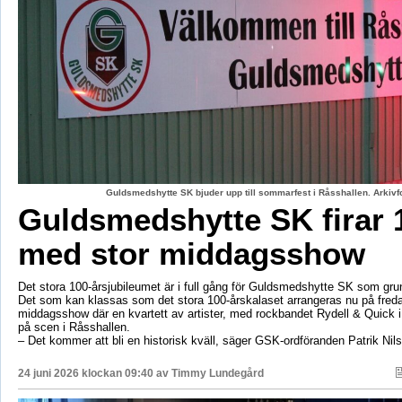
Guldsmedshytte SK bjuder upp till sommarfest i Råsshallen. Arkiv
Guldsmedshytte SK firar 
med stor middagsshow
Det stora 100-årsjubileumet är i full gång för Guldsmedshytte SK som gr
Det som kan klassas som det stora 100-årskalaset arrangeras nu på fred
middagsshow där en kvartett av artister, med rockbandet Rydell & Quick 
på scen i Råsshallen.
– Det kommer att bli en historisk kväll, säger GSK-ordföranden Patrik Nil
24 juni 2026 klockan 09:40 av
Timmy Lundegård