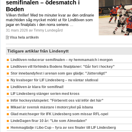
semifinalen – ödesmatch i
Boden
Vilken thriller! Med tre minuter kvar av den ordinarie
matchtiden såg mycket mörkt ut för Lindlöven som
jagar en finalplats i den norra seriens ...
31 mars 2026 av Timmy Lundegård
Visa hela artikeln
Tidigare artiklar från Lindenytt
Lindlöven reducerar semifinalen – ny hemmamatch i morgon
Lindlöven vill förhindra Bodens finalplaner: ”Går fort i hockey”
Stor innebandyfest i arenan som gav glädje: ”Jätteroligt!”
Ny kvalseger för LIF Lindesberg – nu väntar slutkval
Lindlöven är klara för semifinal!
LIF Lindesberg stänger serien med kross
Inför hockeyslutspelet: ”Förberett oss väl inför det här”
Mikael är svensk mästare i motorcykel på isbana
Glad matchseger för IFK Lindesberg som missar RFL-spel
LindeDagen firar 10 år: ”Lite som Almedalen”
Hemmaglädje i Libo Cup – fyra av sex finaler till LIF Lindesberg