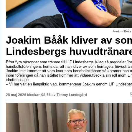
Joakim Bååk.
Joakim Bååk kliver av so
Lindesbergs huvudtränar
Efter fyra säsonger som tränare till LIF Lindesbergs A-lag så meddelar J
handbollsföreningens hemsida, att han kliver av som herrlagets huvudträ
Joakim inte kommer att vara kvar som handbollstränare så kommer han at
inom föreningen då han istället kommer att vidareutveckla sin roll inom L
idrottscollage.
– Vi har valt en långsiktig väg, kommenterar Joakim genom LIF Lindesbe
28 maj 2026 klockan 08:56 av
Timmy Lundegård