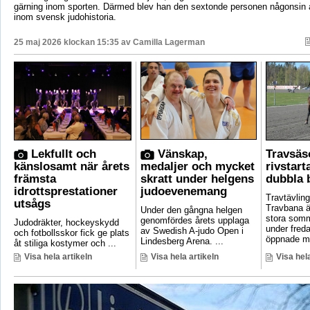
gärning inom sporten. Därmed blev han den sextonde personen någonsin a
inom svensk judohistoria.
25 maj 2026 klockan 15:35 av
Camilla Lagerman
Lekfullt och
Vänskap,
Travsä
känslosamt när årets
medaljer och mycket
rivstar
främsta
skratt under helgens
dubbla 
idrottsprestationer
judoevenemang
Travtävlin
utsågs
Travbana är
Under den gångna helgen
stora som
genomfördes årets upplaga
Judodräkter, hockeyskydd
under fred
av Swedish A-judo Open i
och fotbollsskor fick ge plats
öppnade ma
Lindesberg Arena. ...
åt stiliga kostymer och ...
Visa hela artikeln
Visa hela artikeln
Visa hela