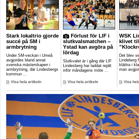
Stark lokaltrio gjorde
Förlust för LIF i
WSK Lin
succé på SM i
slutkvalsmatchen –
klivet ti
armbrytning
Ystad kan avgöra på
”Klockr
lördag
Under SM-veckan i Umeå
Det blev 
avgjordes bland annat
Lindeberg f
Slutkvalet är i gång där LIF
svenska mästerskapen i
klättra i kl
Lindesberg har laddat rejält
armbrytning, där Lindesbergs
man avgjord
inför måndagens möte ...
kommun ...
Visa hela artikeln
Visa hela artikeln
Visa hela