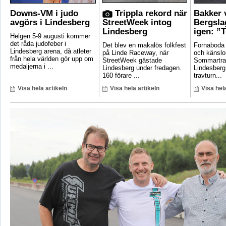
Downs-VM i judo
Trippla rekord när
Bakker 
avgörs i Lindesberg
StreetWeek intog
Bergsla
Lindesberg
igen: ”T
Helgen 5-9 augusti kommer
det råda judofeber i
Det blev en makalös folkfest
Fornaboda 
Lindesberg arena, då atleter
på Linde Raceway, när
och känslo
från hela världen gör upp om
StreetWeek gästade
Sommartrav
medaljerna i ...
Lindesberg under fredagen.
Lindesberg
160 förare ...
travturn...
Visa hela artikeln
Visa hela artikeln
Visa hela