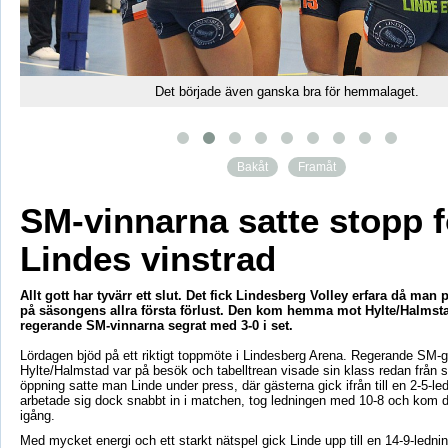
Det började även ganska bra för hemmalaget.
Bakåt
Framåt
SM-vinnarna satte stopp f
Lindes vinstrad
Allt gott har tyvärr ett slut. Det fick Lindesberg Volley erfara då man
på säsongens allra första förlust. Den kom hemma mot Hylte/Halmstad
regerande SM-vinnarna segrat med 3-0 i set.
Lördagen bjöd på ett riktigt toppmöte i Lindesberg Arena. Regerande SM-
Hylte/Halmstad var på besök och tabelltrean visade sin klass redan från s
öppning satte man Linde under press, där gästerna gick ifrån till en 2-5-
arbetade sig dock snabbt in i matchen, tog ledningen med 10-8 och kom dä
igång.
Med mycket energi och ett starkt nätspel gick Linde upp till en 14-9-ledn