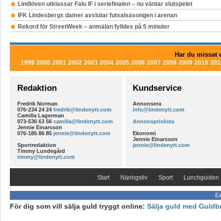
Lindlöven utklassar Falu IF i seriefinalen – nu väntar slutspelet
IFK Lindesbergs damer avslutar futsalsäsongen i arenan
Rekord för StreetWeek – anmälan fylldes på 5 minuter
Har du missat e
1999
2000
2001
2002
2003
2004
2005
2006
2007
2008
2009
2010
201
Redaktion
Kundservice
Fredrik Norman
Annonsera
076-234 24 24
fredrik@lindenytt.com
info@lindenytt.com
Camilla Lagerman
073-536 63 56
camilla@lindenytt.com
Annonsprislista
Jennie Einarsson
076-185 86 85
jennie@lindenytt.com
Ekonomi
Jennie Einarsson
Sportredaktion
jennie@lindenytt.com
Timmy Lundegård
timmy@lindenytt.com
Start
Näringsliv
Sport
Lunchguiden
Ex
För dig som vill sälja guld tryggt online:
Sälja guld med Guldb