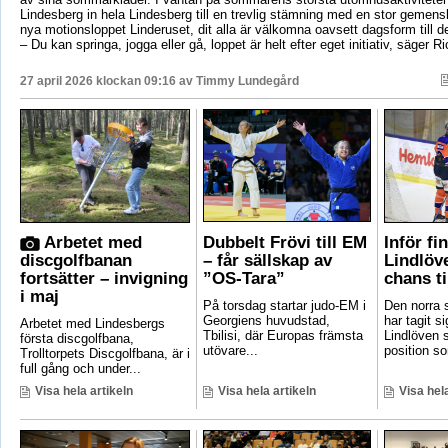
Lindesberg in hela Lindesberg till en trevlig stämning med en stor geme
nya motionsloppet Linderuset, dit alla är välkomna oavsett dagsform till d
– Du kan springa, jogga eller gå, loppet är helt efter eget initiativ, säger R
27 april 2026 klockan 09:16 av
Timmy Lundegård
Arbetet med
Dubbelt Frövi till EM
Inför fi
discgolfbanan
– får sällskap av
Lindlöv
fortsätter – invigning
”OS-Tara”
chans ti
i maj
På torsdag startar judo-EM i
Den norra s
Georgiens huvudstad,
har tagit si
Arbetet med Lindesbergs
Tbilisi, där Europas främsta
Lindlöven 
första discgolfbana,
utövare...
position som
Trolltorpets Discgolfbana, är i
full gång och under...
Visa hela artikeln
Visa hela artikeln
Visa hela