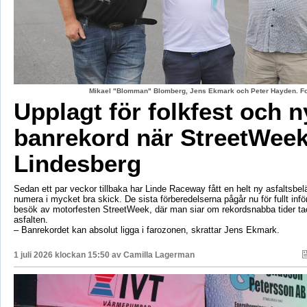
Mikael "Blomman" Blomberg, Jens Ekmark och Peter Hayden. Fo
Upplagt för folkfest och n
banrekord när StreetWeek
Lindesberg
Sedan ett par veckor tillbaka har Linde Raceway fått en helt ny asfaltsbel
numera i mycket bra skick. De sista förberedelserna pågår nu för fullt inf
besök av motorfesten StreetWeek, där man siar om rekordsnabba tider ta
asfalten.
– Banrekordet kan absolut ligga i farozonen, skrattar Jens Ekmark.
1 juli 2026 klockan 15:50 av
Camilla Lagerman