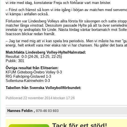
vi inte med idag, konstaterar Freja och förklarar vart man brister.
– Först och främst så kom vi inte igång i början av matchen med servemo
vi kämpa i anfallen också.
Förlusten var Lindesberg Volleys allra första för säsongen och satte stopp 
matcher långa vinstrad. Dessutom passade Hylte på att ta över serielednin
innebär ny andraplats för Linde. Nästa lördag väntar bortamatch mot Soll
Isacsson blickar redan framåt.
– Jag tar med mig att vi kan spela bra periodvis. Men vi måste ha mer ”g
energi, helt enkelt vara mer elaka när vi har chansen. Nu gäller det bara a
Matchfakta Lindesberg Volley-Hylte/Halmstad:
Resultat: 0-3 (24-26, 13-25, 22-25)
Publik: 301
Övriga resultat från Elitserien:
KFUM Göteborg-Örebro Volley 0-3
RIG Falköping-Gislaved 1-3
Sollentuna-Katrineholm 0-3
Tabellen från Svenska Volleybollförbundet:
Publicerad 22 november 2014 klockan 17:26
Hannes Feldin ,
070-46 03 603
Tack för ert stöd!