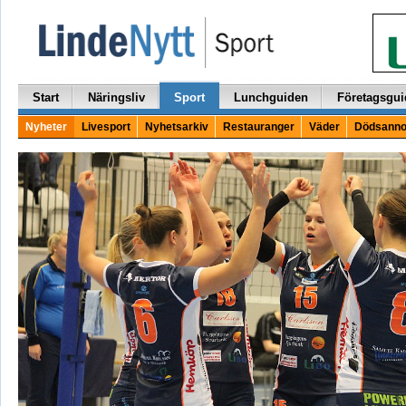
Start
Näringsliv
Sport
Lunchguiden
Företagsgui
Nyheter
Livesport
Nyhetsarkiv
Restauranger
Väder
Dödsanno