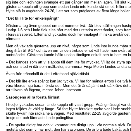
sig inte och ledningen svängde ett par gånger om mellan lagen. Till slut 
gästerna koppla ett grepp som sedan Linde inte kunde stå emot. Efter st
Hylte slå in avgörande 24-26, i ett set som präglades av flera långa bollar.
”Det blir lite för enkelspårigt”
Gästerna tog även greppet om set nummer två. Där blev ställningen hasti
lustigt 1-6 och Linde fick slita hårt med det urstarka motståndet, som fra
i försvarsspelet. Efterhand lyckades dock hemmalaget minska avståndet o
närmare.
Men då växlade gästerna upp en nivå, något som Linde inte kunde mäta s
drog ifrån till 9-17 och även om Linde stretade emot väl hade man svårt at
motståndet. Gästerna kunde hålla undan tämligen enkelt och ta hem en be
– Det kändes som att vi släppte till dem lite för mycket. Vi lät de styra sp
och sen stod vi där som måltavlor, summerar Freja Morén Lindes andra se
Även från tränarhåll är det i efterhand självkritiskt.
– Det blir lite enkelspårigt kan jag tycka. Vi har för många errors i de två 
våra liberos, sju bara i första set. Men det är ändå jämt och då krävs det 
tar tillvara på lägena, menar Johan Isacsson.
Säsongens allra första förlust
I tredje lyckades sedan Linde koppla ett visst grepp. Poängmässigt var d
lagen följdes åt väldigt länge. Så fort Hylte försökte rycka var Linde snabb
skulle tyvärr inte räcka hela vägen. Med resultatet 22-25 avgjorde gäster
tredje set och lämnade Linde poänglösa.
– De spelar riktigt bra och vi kommer inte riktigt upp i vår normala nivå. De
motståndet som vi har mött den här säsongen. De är bra både bakåt och 