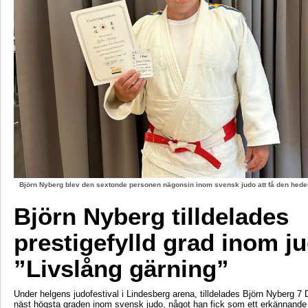
Björn Nyberg blev den sextonde personen nägonsin inom svensk judo att få den hed
Björn Nyberg tilldelades
prestigefylld grad inom j
”Livslång gärning”
Under helgens judofestival i Lindesberg arena, tilldelades Björn Nyberg 7 D
näst högsta graden inom svensk judo, något han fick som ett erkännande f