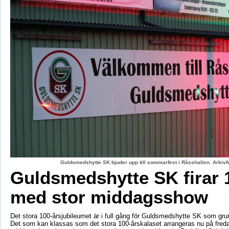
Guldsmedshytte SK bjuder upp till sommarfest i Råsshallen. Arkiv
Guldsmedshytte SK firar 
med stor middagsshow
Det stora 100-årsjubileumet är i full gång för Guldsmedshytte SK som gr
Det som kan klassas som det stora 100-årskalaset arrangeras nu på fred