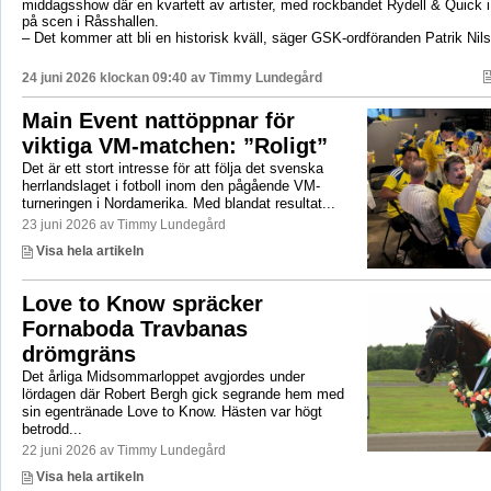
middagsshow där en kvartett av artister, med rockbandet Rydell & Quick 
på scen i Råsshallen.
– Det kommer att bli en historisk kväll, säger GSK-ordföranden Patrik Nil
24 juni 2026 klockan 09:40 av
Timmy Lundegård
Main Event nattöppnar för
viktiga VM-matchen: ”Roligt”
Det är ett stort intresse för att följa det svenska
herrlandslaget i fotboll inom den pågående VM-
turneringen i Nordamerika. Med blandat resultat...
23 juni 2026 av Timmy Lundegård
Visa hela artikeln
Love to Know spräcker
Fornaboda Travbanas
drömgräns
Det årliga Midsommarloppet avgjordes under
lördagen där Robert Bergh gick segrande hem med
sin egentränade Love to Know. Hästen var högt
betrodd...
22 juni 2026 av Timmy Lundegård
Visa hela artikeln