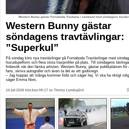
Western Bunny gästar Fornaboda Travbana i samband med söndagens travtävli
Western Bunny gästar
söndagens travtävlingar:
”Superkul”
På söndag körs nya travtävlingar på Fornaboda Travtävlingar med sönda
huvudspelform och flera stora travprofiler på plats. Till söndagens tävling
finbesök när den färska artisten, Western Bunny, gästar publikplatsen för a
fans, skriva autografer och även ta del av ett godisregn.
– Jag hoppas att många kommer förbi och säger hej. Vi ska ha riktigt roli
säger Emma Nors.
24 juli 2026 klockan 09:17 av
Timmy Lundegård