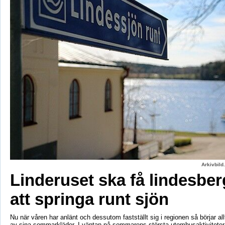
Arkivbild
Linderuset ska få lindesbe
att springa runt sjön
Nu när våren har anlänt och dessutom fastställt sig i regionen så börjar al
av sina sommarkläder. I väntan på sommarens största utomhusaktiviteter