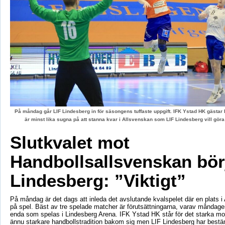
På måndag går LIF Lindesberg in för säsongens tuffaste uppgift. IFK Ystad HK gästa
är minst lika sugna på att stanna kvar i Allsvenskan som LIF Lindesberg vill gör
Slutkvalet mot
Handbollsallsvenskan börj
Lindesberg: ”Viktigt”
På måndag är det dags att inleda det avslutande kvalspelet där en plats i
på spel. Bäst av tre spelade matcher är förutsättningarna, varav måndag
enda som spelas i Lindesberg Arena. IFK Ystad HK står för det starka mo
ännu starkare handbollstradition bakom sig men LIF Lindesberg har bestä