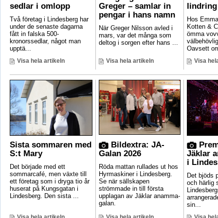
sedlar i omlopp
Greger – samlar in
lindring
pengar i hans namn
Två företag i Lindesberg har
Hos Emma 
under de senaste dagarna
Kotten & C
När Greger Nilsson avled i
fått in falska 500-
ömma vovv
mars, var det många som
kronorssedlar, något man
välbehövli
deltog i sorgen efter hans ...
upptä...
Oavsett om
Visa hela artikeln
Visa hela artikeln
Visa hela
Sista sommaren med
Bildextra: JA-
Prem
S:t Mary
Galan 2026
Jäklar 
i Linde
Det började med ett
Röda mattan rullades ut hos
sommarcafé, men växte till
Hyrmaskiner i Lindesberg.
Det bjöds p
ett företag som i dryga tio år
Se när sällskapen
och härlig
huserat på Kungsgatan i
strömmade in till första
Lindesber
Lindesberg. Den sista ...
upplagan av Jäklar anamma-
arrangerad
galan.
sin...
Visa hela artikeln
Visa hela artikeln
Visa hela