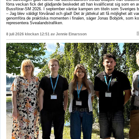
förra veckan fick det glädjande beskedet att han kvalificerat sig som en av 
Bussförar-SM 2026. I september väntar kampen om titeln som Sveriges b
– Jag blev väldigt förvånad och glad! Det är jättekul att få möjlighet att v
genomföra de praktiska momenten i finalen, säger Jonas Bobjörk, som 
representera Svealandstrafiken.
8 juli 2026 klockan 12:51 av
Jennie Einarsson