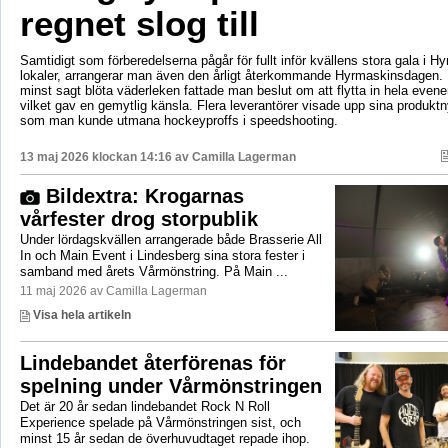
regnet slog till
Samtidigt som förberedelserna pågår för fullt inför kvällens stora gala i H
lokaler, arrangerar man även den årligt återkommande Hyrmaskinsdagen.
minst sagt blöta väderleken fattade man beslut om att flytta in hela even
vilket gav en gemytlig känsla. Flera leverantörer visade upp sina produktn
som man kunde utmana hockeyproffs i speedshooting.
13 maj 2026 klockan 14:16 av
Camilla Lagerman
Bildextra: Krogarnas
vårfester drog storpublik
Under lördagskvällen arrangerade både Brasserie All
In och Main Event i Lindesberg sina stora fester i
samband med årets Vårmönstring. På Main ...
11 maj 2026 av Camilla Lagerman
Visa hela artikeln
Lindebandet återförenas för
spelning under Vårmönstringen
Det är 20 år sedan lindebandet Rock N Roll
Experience spelade på Vårmönstringen sist, och
minst 15 år sedan de överhuvudtaget repade ihop.