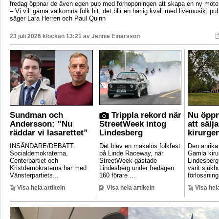
fredag öppnar de även egen pub med förhoppningen att skapa en ny mötes
– Vi vill gärna välkomna folk hit, det blir en härlig kväll med livemusik, p
säger Lara Herren och Paul Quinn
23 juli 2026 klockan 13:21 av
Jennie Einarsson
Sundman och
Trippla rekord när
Nu öppn
Andersson: ”Nu
StreetWeek intog
att sälj
räddar vi lasarettet”
Lindesberg
kirurge
INSÄNDARE/DEBATT:
Det blev en makalös folkfest
Den anrik
Socialdemokraterna,
på Linde Raceway, när
Gamla kirur
Centerpartiet och
StreetWeek gästade
Lindesberg 
Kristdemokraterna har med
Lindesberg under fredagen.
varit sjukh
Vänsterpartiets...
160 förare ...
förlossnings
Visa hela artikeln
Visa hela artikeln
Visa hela