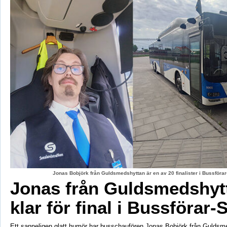
Jonas Bobjörk från Guldsmedshyttan är en av 20 finalister i Bussförar
Jonas från Guldsmedshyt
klar för final i Bussförar-
Ett sanneligen glatt humör har busschaufören Jonas Bobjörk från Guldsm