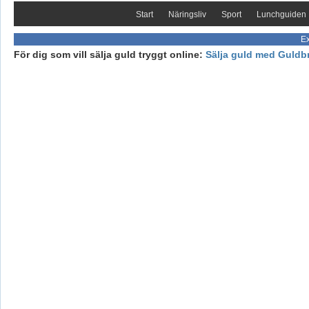
Start
Näringsliv
Sport
Lunchguiden
Ex
För dig som vill sälja guld tryggt online:
Sälja guld med Guldb