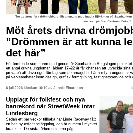
Tre av årets fyra drömjobbare tillsammans med Ingela Björkman på Sparbanken
Lancreau på StartCentrum. Foto: 
Möt årets drivna drömjob
”Drömmen är att kunna le
det här”
För femtonde sommaren i rad genomför Sparbanken Bergslagen projektet 
ett antal drivna ungdomar i åldern 17–22 år får chansen att utveckla sina 
prova på att driva eget företag som sommarjobb. I år har fyra ungdomar va
på verksamheter inom design, grafisk formgivning, fastighetsservice och å
6 juli 2026 klockan 10:10 av
Jennie Einarsson
Upplagt för folkfest och nya
banrekord när StreetWeek intar
Lindesberg
Sedan ett par veckor tillbaka har Linde Raceway fått
en helt ny asfaltsbeläggning, och är numera i mycket
bra skick. De sista förberedelserna påg...