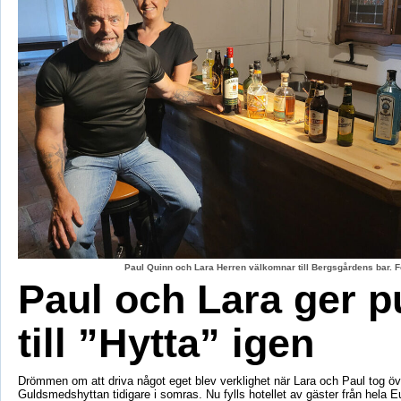
Paul Quinn och Lara Herren välkomnar till Bergsgårdens bar. F
Paul och Lara ger p
till ”Hytta” igen
Drömmen om att driva något eget blev verklighet när Lara och Paul tog öv
Guldsmedshyttan tidigare i somras. Nu fylls hotellet av gäster från hela 