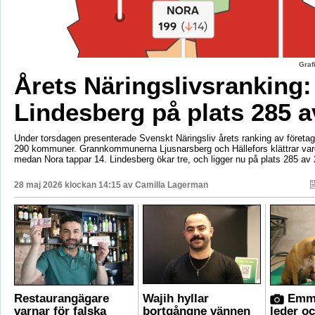
Graf
Årets Näringslivsranking:
Lindesberg på plats 285 a
Under torsdagen presenterade Svenskt Näringsliv årets ranking av företags
290 kommuner. Grannkommunerna Ljusnarsberg och Hällefors klättrar vard
medan Nora tappar 14. Lindesberg ökar tre, och ligger nu på plats 285 av 
28 maj 2026 klockan 14:15 av
Camilla Lagerman
Restaurangägare
Wajih hyllar
Emma
varnar för falska
bortgångne vännen
leder o