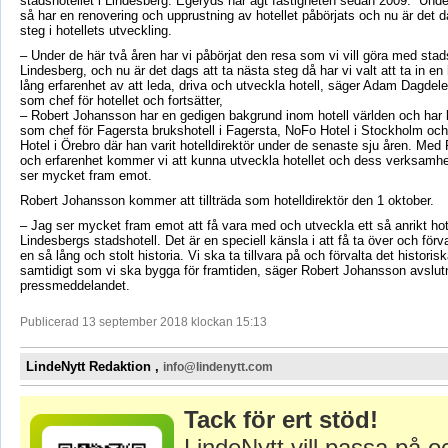
stadshotellet i Lindesberg. Egeryds har ägt fastigheten sedan 2009. Unde
så har en renovering och upprustning av hotellet påbörjats och nu är det d
steg i hotellets utveckling.
– Under de här två åren har vi påbörjat den resa som vi vill göra med stads
Lindesberg, och nu är det dags att ta nästa steg då har vi valt att ta in en
lång erfarenhet av att leda, driva och utveckla hotell, säger Adam Dagdel
som chef för hotellet och fortsätter,
– Robert Johansson har en gedigen bakgrund inom hotell världen och har 
som chef för Fagersta brukshotell i Fagersta, NoFo Hotel i Stockholm och
Hotel i Örebro där han varit hotelldirektör under de senaste sju åren. Me
och erfarenhet kommer vi att kunna utveckla hotellet och dess verksamhe
ser mycket fram emot.
Robert Johansson kommer att tillträda som hotelldirektör den 1 oktober.
– Jag ser mycket fram emot att få vara med och utveckla ett så anrikt ho
Lindesbergs stadshotell. Det är en speciell känsla i att få ta över och förva
en så lång och stolt historia. Vi ska ta tillvara på och förvalta det historis
samtidigt som vi ska bygga för framtiden, säger Robert Johansson avslutn
pressmeddelandet.
Publicerad 13 september 2018 klockan 15:13
LindeNytt Redaktion ,
info@lindenytt.com
Tack för ert stöd!
LindeNytt vill passa på o