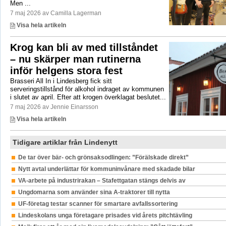
Men ...
7 maj 2026 av Camilla Lagerman
Visa hela artikeln
Krog kan bli av med tillståndet
– nu skärper man rutinerna
inför helgens stora fest
Brasseri All In i Lindesberg fick sitt
serveringstillstånd för alkohol indraget av kommunen
i slutet av april. Efter att krogen överklagat beslutet...
7 maj 2026 av Jennie Einarsson
Visa hela artikeln
Tidigare artiklar från Lindenytt
De tar över bär- och grönsaksodlingen: ”Förälskade direkt”
Nytt avtal underlättar för kommuninvånare med skadade bilar
VA-arbete på industrirakan – Stafettgatan stängs delvis av
Ungdomarna som använder sina A-traktorer till nytta
UF-företag testar scanner för smartare avfallssortering
Lindeskolans unga företagare prisades vid årets pitchtävling