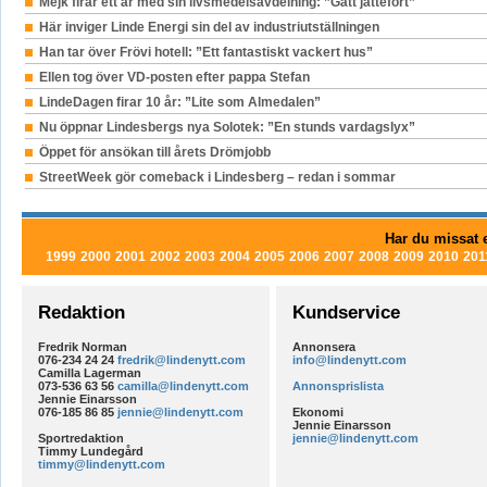
Mejk firar ett år med sin livsmedelsavdelning: ”Gått jättefort”
Här inviger Linde Energi sin del av industriutställningen
Han tar över Frövi hotell: ”Ett fantastiskt vackert hus”
Ellen tog över VD-posten efter pappa Stefan
LindeDagen firar 10 år: ”Lite som Almedalen”
Nu öppnar Lindesbergs nya Solotek: ”En stunds vardagslyx”
Öppet för ansökan till årets Drömjobb
StreetWeek gör comeback i Lindesberg – redan i sommar
Har du missat e
1999
2000
2001
2002
2003
2004
2005
2006
2007
2008
2009
2010
201
Redaktion
Kundservice
Fredrik Norman
Annonsera
076-234 24 24
fredrik@lindenytt.com
info@lindenytt.com
Camilla Lagerman
073-536 63 56
camilla@lindenytt.com
Annonsprislista
Jennie Einarsson
076-185 86 85
jennie@lindenytt.com
Ekonomi
Jennie Einarsson
Sportredaktion
jennie@lindenytt.com
Timmy Lundegård
timmy@lindenytt.com