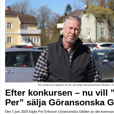
Per Eriksson öppnar nu för att sälja Göransonska Gården. F
Efter konkursen – nu vill 
Per” sälja Göransonska 
Den 1 juni 2020 köpte Per Eriksson Göransonska Gården av det kommun