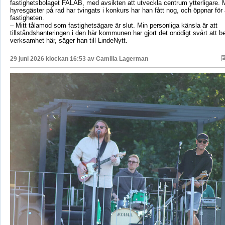
fastighetsbolaget FALAB, med avsikten att utveckla centrum ytterligare. M
hyresgäster på rad har tvingats i konkurs har han fått nog, och öppnar för a
fastigheten.
– Mitt tålamod som fastighetsägare är slut. Min personliga känsla är att
tillståndshanteringen i den här kommunen har gjort det onödigt svårt att b
verksamhet här, säger han till LindeNytt.
29 juni 2026 klockan 16:53 av
Camilla Lagerman