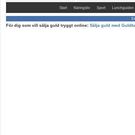
Start
Näringsliv
Sport
Lunchguiden
Ex
För dig som vill sälja guld tryggt online:
Sälja guld med Guldb