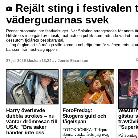
Rejält sting i festivalen 
vädergudarnas svek
Regnet stoppade inte festivalsuget. När Solsting arrangerades för andra år
Hillstreets innergård av musik, mat och en publik som trotsade vädret – o
dessutom fjolårets besökarantal.
– Jag är glad att så många ville komma och röja framför scénen trots sku
Larsson från festivalgruppen.
27 juli 2026 klockan 13:24 av
Jennie Einarsson
Harry överlevde
FotoFredag:
Wester
dubbla strokes – nu
Skogens guld och
gästar 
väntar drömresan till
fågelspan
travtävl
USA: ”Bra saker
”Superk
FOTOKRÖNIKA: Tidigare
händer inte oss”
denna vecka åkte jag iväg
På söndag