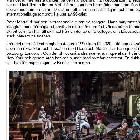
Men det är inte första gången på den här scenen. Han debuterade här re
har det blivit flera roller på Met. Förra säsongen framträdde han som Don
opera med samma namn. Det är en roll, som han haft tidigare och som o
internationella genombrott i slutet av 90-talet.
Peter Mattei tillhör den internationella eliten av sångare. Hans barytons
klangfull, hans förmåga att använda rösten är som ”att vända på en femör
skrivit och han har, till skillnad från en del av sina kollegor, en skådespel
stark närvaro på scenen.
Från debuten på Drottningholmsteatern 1990 fram till 2020 – då han också
operorna i Frankfurt och Lissabon med Bach och Mahler- har han sjungit i 
Salzburg, London… Och det blir också andra scener än i operahus. I vår C
New York och genom åren har kan sjungit med symfoniorkestrar. En dub
fick han för inspelningen av Berlioz Trojanerna.