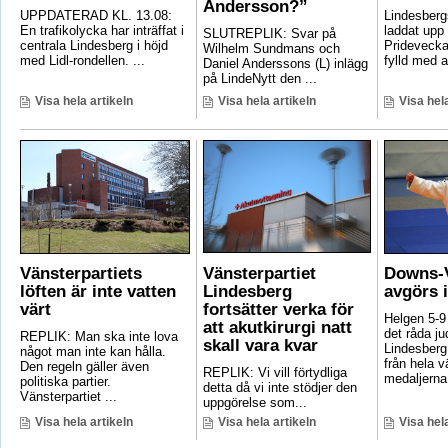
Andersson?”
UPPDATERAD KL. 13.08:
Lindesber
En trafikolycka har inträffat i
laddat upp 
SLUTREPLIK: Svar på
centrala Lindesberg i höjd
Pridevecka
Wilhelm Sundmans och
med Lidl-rondellen. ...
fylld med ak
Daniel Anderssons (L) inlägg
på LindeNytt den ...
Visa hela artikeln
Visa hela artikeln
Visa hela
Vänsterpartiets
Vänsterpartiet
Downs-V
löften är inte vatten
Lindesberg
avgörs 
värt
fortsätter verka för
Helgen 5-9
att akutkirurgi natt
det råda ju
REPLIK: Man ska inte lova
skall vara kvar
Lindesberg 
något man inte kan hålla.
från hela 
Den regeln gäller även
REPLIK: Vi vill förtydliga
medaljerna 
politiska partier.
detta då vi inte stödjer den
Vänsterpartiet ...
uppgörelse som...
Visa hela artikeln
Visa hela artikeln
Visa hela