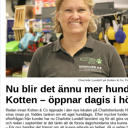
Charlotte Lundell på Kotten & Co. 
Nu blir det ännu mer hun
Kotten – öppnar dagis i h
Redan innan Kotten & Co öppnade i den nya lokalen på Charlottenlunds 
strax innan jul, föddes tanken om ett eget hunddagis. Efter mycket fund
efterfrågan från kunder har nu Charlotte Lundell bestämt sig för att göra ve
och redan i september är det tänkt att de första dagishundarna ska kunna
– För oss handlar det främst om att kunna erbjuda en helhet, då vi redan h