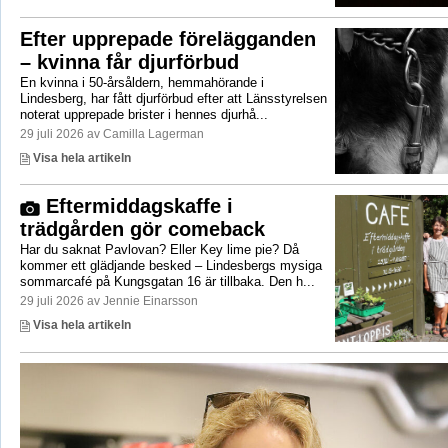
Efter upprepade förelägganden
– kvinna får djurförbud
En kvinna i 50-årsåldern, hemmahörande i
Lindesberg, har fått djurförbud efter att Länsstyrelsen
noterat upprepade brister i hennes djurhå...
29 juli 2026 av Camilla Lagerman
Visa hela artikeln
Eftermiddagskaffe i
trädgården gör comeback
Har du saknat Pavlovan? Eller Key lime pie? Då
kommer ett glädjande besked – Lindesbergs mysiga
sommarcafé på Kungsgatan 16 är tillbaka. Den h...
29 juli 2026 av Jennie Einarsson
Visa hela artikeln