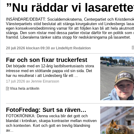
”Nu räddar vi lasarette
INSÄNDARE/DEBATT: Socialdemokraterna, Centerpartiet och Kristdemok
Vänsterpartiets stöd beslutat att stänga kirurgakuten vid Lindesbergs lasa
egen konsekvensbedömning varnar för att följden kan bli att hela akutmo
stänga. Den som röstar med dessa partier röstar därför för en politik som r
framtid. Liberalerna tänker sätta stopp för nedskärningarna på lasarettet.
20 juli 2026 klockan 09:30 av
LindeNytt Redaktion
Far och son fixar truckerfest
Det började med en 12-årig lastbilsentusiasts stora
intresse med en stöttande pappa vid sin sida. Det
har nu resulterat i att Lindesberg får ett ...
17 juli 2026 av Jennie Einarsson
Visa hela artikeln
FotoFredag: Surt sa räven…
FOTOKRÖNIKA: Denna vecka blir det gott och
blandat i krönikan, skarpa kontraster mellan motiven
och kontexten. Kort och gott en trevlig blandning
av...