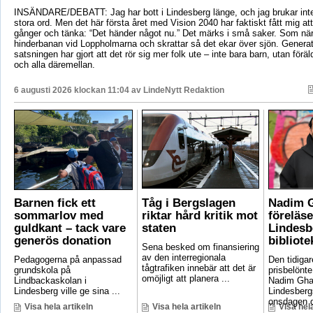
INSÄNDARE/DEBATT: Jag har bott i Lindesberg länge, och jag brukar int
stora ord. Men det här första året med Vision 2040 har faktiskt fått mig at
gånger och tänka: “Det händer något nu.” Det märks i små saker. Som när
hinderbanan vid Loppholmarna och skrattar så det ekar över sjön. Genera
satsningen har gjort att det rör sig mer folk ute – inte bara barn, utan föräld
och alla däremellan.
6 augusti 2026 klockan 11:04 av
LindeNytt Redaktion
Barnen fick ett
Tåg i Bergslagen
Nadim 
sommarlov med
riktar hård kritik mot
föreläse
guldkant – tack vare
staten
Lindesb
generös donation
bibliote
Sena besked om finansiering
av den interregionala
Pedagogerna på anpassad
Den tidigar
tågtrafiken innebär att det är
grundskola på
prisbelönte
omöjligt att planera ...
Lindbackaskolan i
Nadim Gha
Lindesberg ville ge sina ...
Lindesbergs
onsdagen d
Visa hela artikeln
Visa hela artikeln
Visa hela