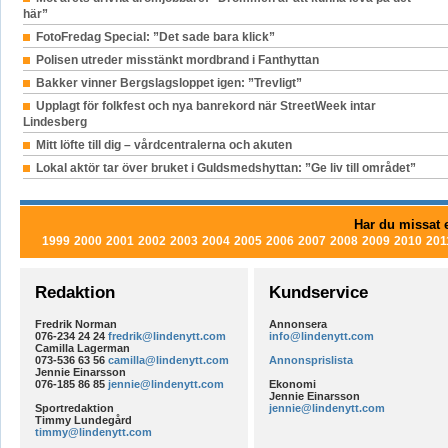
här”
FotoFredag Special: ”Det sade bara klick”
Polisen utreder misstänkt mordbrand i Fanthyttan
Bakker vinner Bergslagsloppet igen: ”Trevligt”
Upplagt för folkfest och nya banrekord när StreetWeek intar
Lindesberg
Mitt löfte till dig – vårdcentralerna och akuten
Lokal aktör tar över bruket i Guldsmedshyttan: ”Ge liv till området”
Har du missat e
1999
2000
2001
2002
2003
2004
2005
2006
2007
2008
2009
2010
201
Redaktion
Kundservice
Fredrik Norman
Annonsera
076-234 24 24
fredrik@lindenytt.com
info@lindenytt.com
Camilla Lagerman
073-536 63 56
camilla@lindenytt.com
Annonsprislista
Jennie Einarsson
076-185 86 85
jennie@lindenytt.com
Ekonomi
Jennie Einarsson
Sportredaktion
jennie@lindenytt.com
Timmy Lundegård
timmy@lindenytt.com