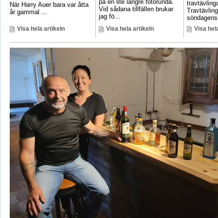
på en lite längre fotorunda.
travtävlin
När Harry Auer bara var åtta
Vid sådana tillfällen brukar
Travtävlin
år gammal ...
jag fö...
söndagens 
Visa hela artikeln
Visa hela artikeln
Visa hela