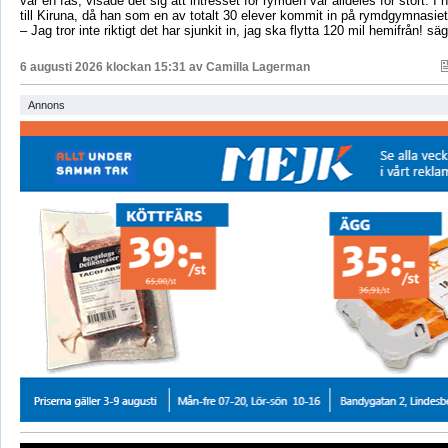
var en fas, visade det sig att intresset för rymden var alldeles för stort. I 
till Kiruna, då han som en av totalt 30 elever kommit in på rymdgymnasiet
– Jag tror inte riktigt det har sjunkit in, jag ska flytta 120 mil hemifrån! sä
6 augusti 2026 klockan 15:31 av
Camilla Lagerman
Annons