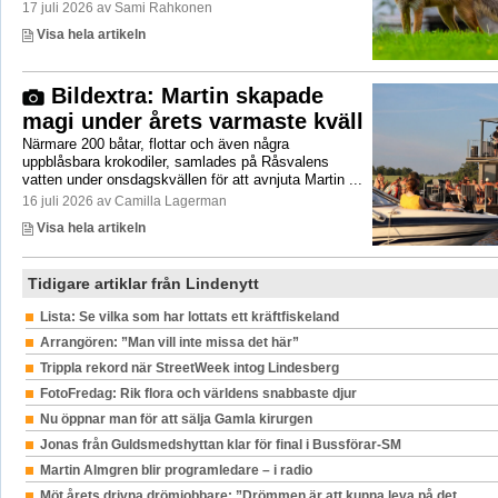
17 juli 2026 av Sami Rahkonen
Visa hela artikeln
Bildextra: Martin skapade
magi under årets varmaste kväll
Närmare 200 båtar, flottar och även några
uppblåsbara krokodiler, samlades på Råsvalens
vatten under onsdagskvällen för att avnjuta Martin ...
16 juli 2026 av Camilla Lagerman
Visa hela artikeln
Tidigare artiklar från Lindenytt
Lista: Se vilka som har lottats ett kräftfiskeland
Arrangören: ”Man vill inte missa det här”
Trippla rekord när StreetWeek intog Lindesberg
FotoFredag: Rik flora och världens snabbaste djur
Nu öppnar man för att sälja Gamla kirurgen
Jonas från Guldsmedshyttan klar för final i Bussförar-SM
Martin Almgren blir programledare – i radio
Möt årets drivna drömjobbare: ”Drömmen är att kunna leva på det