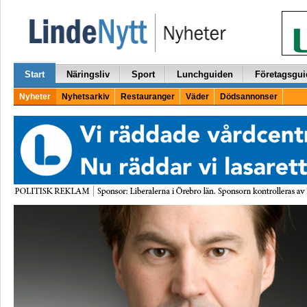
Start
Näringsliv
Sport
Lunchguiden
Företagsgui
Nyheter
Nyhetsarkiv
Restauranger
Väder
Dödsannonser