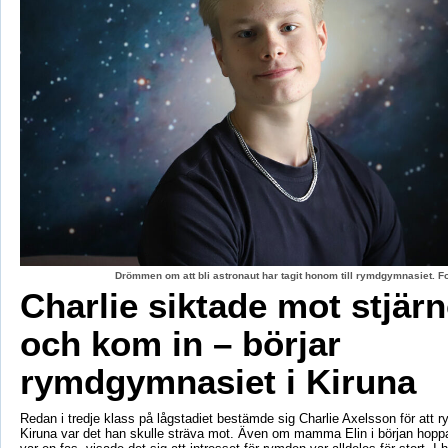
Drömmen om att bli astronaut har tagit honom till rymdgymnasiet. 
Charlie siktade mot stjär
och kom in – börjar
rymdgymnasiet i Kiruna
Redan i tredje klass på lågstadiet bestämde sig Charlie Axelsson för att 
Kiruna var det han skulle sträva mot. Även om mamma Elin i början hoppa