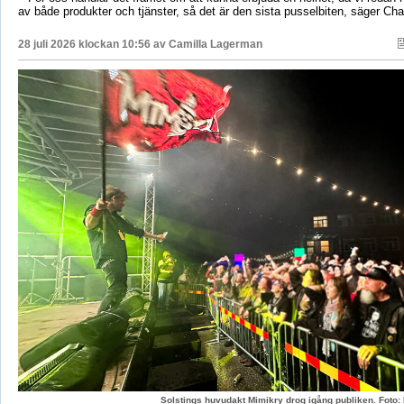
av både produkter och tjänster, så det är den sista pusselbiten, säger Char
28 juli 2026 klockan 10:56 av
Camilla Lagerman
Solstings huvudakt Mimikry drog igång publiken. Foto: