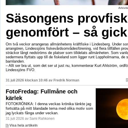
Arkivbi
Säsongens provfisk
genomfört – så gick
Om två veckor arrangeras allmänhetens kräftfiske i Lindesberg. Under s
arrangören, Lindessjöns fiskevårdsområdesförening, vid flera tillfällen prov
sträckor långt nedströms de platser som tilldelats allmänheten. Som vanli
sedermera flyttats upp till de fiskeland som ligger runt Loppholmarna, de 
barnlanden.
– Allt ser bra ut, som det ser ut just nu, kommenterar Kurt Ahlström, ordfö
Lindessjöns FVO.
31 juli 2026 klockan 10:46 av
Fredrik Norman
FotoFredag: Fullmåne och
kärlek
FOTOKRÖNIKA: I denna veckas krönika tänkte jag
fortsätta på mitt blandade tema med olika motiv som
jag lyckats fånga under veckan.
31 juli 2026 av Sami Rahkonen
Visa hela artikeln