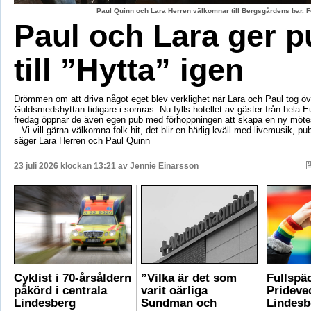
Paul Quinn och Lara Herren välkomnar till Bergsgårdens bar. F
Paul och Lara ger p
till ”Hytta” igen
Drömmen om att driva något eget blev verklighet när Lara och Paul tog öv
Guldsmedshyttan tidigare i somras. Nu fylls hotellet av gäster från hela 
fredag öppnar de även egen pub med förhoppningen att skapa en ny mötes
– Vi vill gärna välkomna folk hit, det blir en härlig kväll med livemusik, p
säger Lara Herren och Paul Quinn
23 juli 2026 klockan 13:21 av
Jennie Einarsson
Cyklist i 70-årsåldern
”Vilka är det som
Fullspä
påkörd i centrala
varit oärliga
Pridevec
Lindesberg
Sundman och
Lindesb