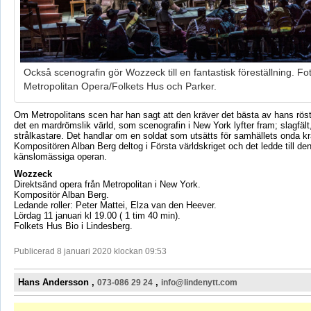
Också scenografin gör Wozzeck till en fantastisk föreställning. Fo
Metropolitan Opera/Folkets Hus och Parker.
Om Metropolitans scen har han sagt att den kräver det bästa av hans rös
det en mardrömslik värld, som scenografin i New York lyfter fram; slagfält,
strålkastare. Det handlar om en soldat som utsätts för samhällets onda kra
Kompositören Alban Berg deltog i Första världskriget och det ledde till den
känslomässiga operan.
Wozzeck
Direktsänd opera från Metropolitan i New York.
Kompositör Alban Berg.
Ledande roller: Peter Mattei, Elza van den Heever.
Lördag 11 januari kl 19.00 ( 1 tim 40 min).
Folkets Hus Bio i Lindesberg.
Publicerad 8 januari 2020 klockan 09:53
Hans Andersson ,
,
073-086 29 24
info@lindenytt.com