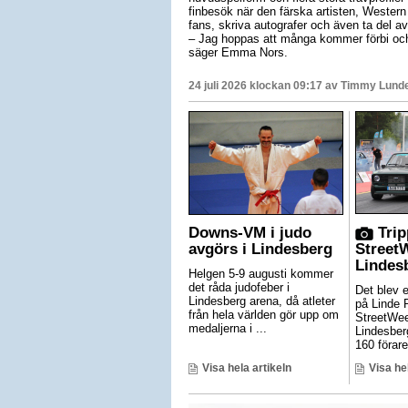
finbesök när den färska artisten, Western 
fans, skriva autografer och även ta del av
– Jag hoppas att många kommer förbi och s
säger Emma Nors.
24 juli 2026 klockan 09:17 av
Timmy Lund
Downs-VM i judo
Trip
avgörs i Lindesberg
Street
Lindes
Helgen 5-9 augusti kommer
det råda judofeber i
Det blev 
Lindesberg arena, då atleter
på Linde 
från hela världen gör upp om
StreetWe
medaljerna i ...
Lindesber
160 förare 
Visa hela artikeln
Visa he