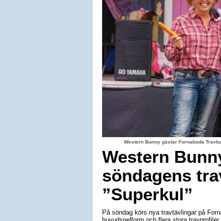
Western Bunny gästar Fornaboda Travba
Western Bunny
söndagens trav
”Superkul”
På söndag körs nya travtävlingar på For
huvudspelform och flera stora travprofiler