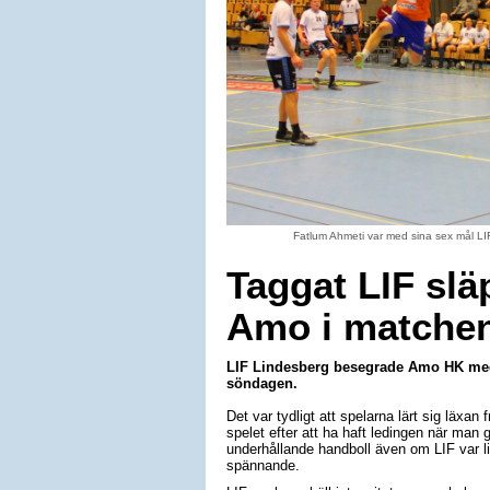
Fatlum Ahmeti var med sina sex mål LI
Taggat LIF släp
Amo i matche
LIF Lindesberg besegrade Amo HK med 
söndagen.
Det var tydligt att spelarna lärt sig läxa
spelet efter att ha haft ledingen när man g
underhållande handboll även om LIF var lite
spännande.