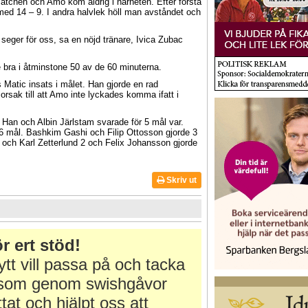
matchen och Amo kom aldrig i närheten. Efter första
med 14 – 9. I andra halvlek höll man avståndet och
 seger för oss, sa en nöjd tränare, Ivica Zubac
 bra i åtminstone 50 av de 60 minuterna.
Matic insats i målet. Han gjorde en rad
orsak till att Amo inte lyckades komma ifatt i
F. Han och Albin Järlstam svarade för 5 mål var.
 mål. Bashkim Gashi och Filip Ottosson gjorde 3
och Karl Zetterlund 2 och Felix Johansson gjorde
Skriv ut
r ert stöd!
tt vill passa på och tacka
r som genom swishgåvor
ttat och hjälpt oss att