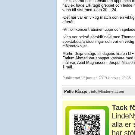
LIF-spelarna höll intensiteten uppe hela 
halvlek hade LIF tagit greppet och ledde 
vann till sist med klara 30 – 24.
-Det här var en viktig match och en viktig
efteråt.
-Vi höll koncentrationen uppe och spelade
Ivica var också särskilt nöjd med Thomas 
spektakulära räddningar och var en viktig 
målprotokollet.
Martin Boija utsågs till dagens lirare i LI
Fatlum Ahmeti var snäppet vassare med 6
mål var, Axel Magnusson, Jesper Nilsson 
1 mål.
Publicerad 13 januari 2019 klockan 20:05
Pelle Råssjö ,
info@lindenytt.com
Tack fö
LindeNy
alla e
har stö