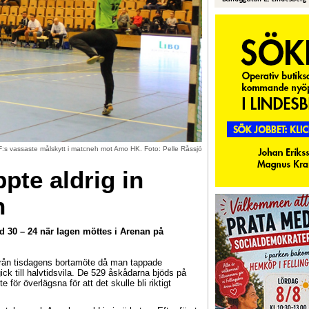
F:s vassaste målskytt i matcneh mot Amo HK. Foto: Pelle Råssjö
pte aldrig in
n
30 – 24 när lagen möttes i Arenan på
n från tisdagens bortamöte då man tappade
ick till halvtidsvila. De 529 åskådarna bjöds på
 för överlägsna för att det skulle bli riktigt