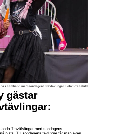
na i samband med söndagens travtävlingar. Foto: Pressbild
 gästar
tävlingar:
naboda Travtävlingar med söndagens
 på plats. Till söndagens tävlingar får man även