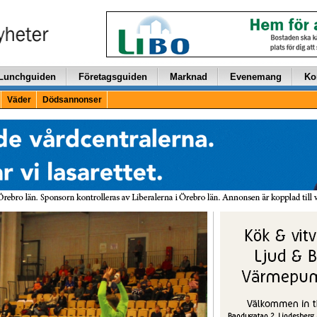
Lunchguiden
Företagsguiden
Marknad
Evenemang
Ko
Väder
Dödsannonser