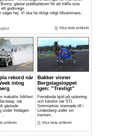
Bunny, gästar publikplatsen för att träffa sina
 ett godisregn.
äger hej. Vi ska ha riktigt roligt tillsammans,
Visa hela artikeln
egård
pla rekord när
Bakker vinner
Week intog
Bergslagsloppet
berg
igen: ”Trevligt”
en makalös folkfest
Fornaboda bjöd på spänning
Raceway, när
och känslor när STL
ek gästade
Sommartrav stannade till i
g under fredagen.
Lindesberg under sin
...
travturn...
la artikeln
Visa hela artikeln