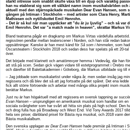
starkt intresse som snabbt skulle växa till en djup och varaktig pass
han nu etablerat sig som ett välkänt namn inom musikalvärlden och ä
aktuell med den stjärnspäckade musikalen Dear Evan Hansen, som sp
gången på Intiman i Stockholm – med artister som Clara Henry, Mart
Mathiesen och nytillskottet Emil Henrohn.
– Det är så kul när man upptäcker att ”du är ju ljuvlig” – och så var 
Emil Henrohn. Det var ”a match made in heaven”, skrattar Markus Vir
Bland teatrarna pågår en dragkamp om Markus Virtas värdefulla arbetstid.
regissören pendlar mellan teaterscener i Norden, och han står redan bako
uppsättningar. Kanske är han mest känd för
Så som i himmelen
, som had
Oscarsteatern i Stockholm 2018 och sedan dess har spelats på ett 20-tal 
över.
Det började med klarinett och
amatörrevyer
hemma i
Vedevåg
, där han för
att stå på scen. Sedan gick vägen vidare till
estetprogrammet
i Örebro med
och därefter till
Balettakademien
i Göteborg, där Markus utbildade sig till m
– Jag jobbade som musikalartist under några år, men sedan insåg jag min f
regissera och då blev det så att jag fortsatte på det spåret. Det ena ledde t
fick allt större förtroende och arbetar med många olika projekt inom musik
berättar Markus.
Just nu är han högaktuell med att regissera en svensk tappning av succ
Evan Hansen
– ursprungligen en amerikansk musikal som handlar om e
sociala svårigheter som har svårt att hitta sin plats på high school. Den 
och drog fulla hus på Broadway och West End. Vid Tony Awards 2017 till
hela sex priser, däribland priset för Bästa nya musikal, och 2018 vann d
Bästa musikalalbum.
Den svenska upplagan av
Dear Evan Hansen
hade premiär på Intiman i S