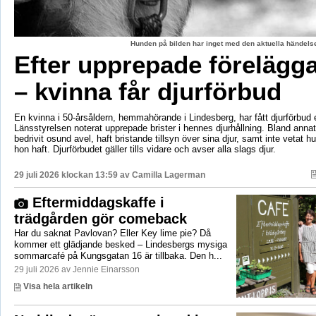
Hunden på bilden har inget med den aktuella händelse
Efter upprepade förelägg
– kvinna får djurförbud
En kvinna i 50-årsåldern, hemmahörande i Lindesberg, har fått djurförbud e
Länsstyrelsen noterat upprepade brister i hennes djurhållning. Bland anna
bedrivit osund avel, haft bristande tillsyn över sina djur, samt inte vetat 
hon haft. Djurförbudet gäller tills vidare och avser alla slags djur.
29 juli 2026 klockan 13:59 av
Camilla Lagerman
Eftermiddagskaffe i
trädgården gör comeback
Har du saknat Pavlovan? Eller Key lime pie? Då
kommer ett glädjande besked – Lindesbergs mysiga
sommarcafé på Kungsgatan 16 är tillbaka. Den h...
29 juli 2026 av Jennie Einarsson
Visa hela artikeln