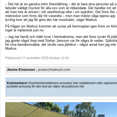
– Det här är en ganska intim föreställning – det är bara elva personer på 
betyder väldigt mycket för alla oss som är inblandade. Det handlar om att f
att man inte är ensam i sitt utanförskap eller i sin sjukdom. Det finns fler,
människor som finns där för varandra – men man måste våga öppna upp. J
lycklig över att jag får göra den här musikalen, säger Markus.
På frågan om Markus kommer att synas på hemmaplan igen finns en för
inget är inplanerat just nu.
– Jag har familj och släkt kvar i hemtrakterna, men det finns tyvärr få jobbt
jag gjorde något ihop med Stefan Jansson var för några år sedan. Självkl
för sina barndomsdalar, det skulle vara jättekul – något annat kan jag inte
Markus.
Publicerad 17 november 2025 klockan 12:41
Jennie Einarsson ,
jennie@lindenytt.com
Kommentarer
Kommentarsektionen ansvarar inte redaktionen eller utgivaren f
juridiskt ansvarig för den text du väljer att publicera här.