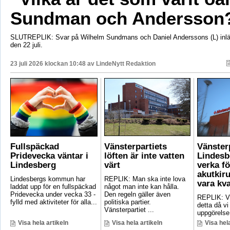
Sundman och Andersson
SLUTREPLIK: Svar på Wilhelm Sundmans och Daniel Anderssons (L) inlä
den 22 juli.
23 juli 2026 klockan 10:48 av
LindeNytt Redaktion
Fullspäckad
Vänsterpartiets
Vänster
Pridevecka väntar i
löften är inte vatten
Lindesb
Lindesberg
värt
verka fö
akutkiru
Lindesbergs kommun har
REPLIK: Man ska inte lova
vara kv
laddat upp för en fullspäckad
något man inte kan hålla.
Pridevecka under vecka 33 -
Den regeln gäller även
REPLIK: Vi 
fylld med aktiviteter för alla...
politiska partier.
detta då vi
Vänsterpartiet ...
uppgörelse
Visa hela artikeln
Visa hela artikeln
Visa hela