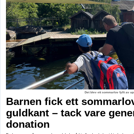
Det blev ett sommarlov fyllt av up
Barnen fick ett sommarl
guldkant – tack vare gene
donation