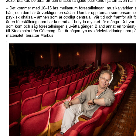
2025. Markus berättar att den snabbt fångade publikens hjärtan även här i
– Det kommer med 10–15 års mellanrum föreställningar i musikalvärlden so
hårt, och den här är verkligen en sådan. Den tar upp teman som ensamhe
psykisk ohälsa – ämnen som är otroligt centrala i vår tid och framför allt 
är en föreställning som har kommit att betyda mycket för många. Det var t
som kom och såg föreställningen sju–åtta gånger. Bland annat en tonårst
till Stockholm från Göteborg. Det är någon typ av kärleksförklaring som påg
materialet, berättar Markus.