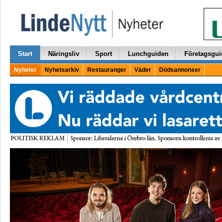
Start
Näringsliv
Sport
Lunchguiden
Företagsgui
Nyheter
Nyhetsarkiv
Restauranger
Väder
Dödsannonser