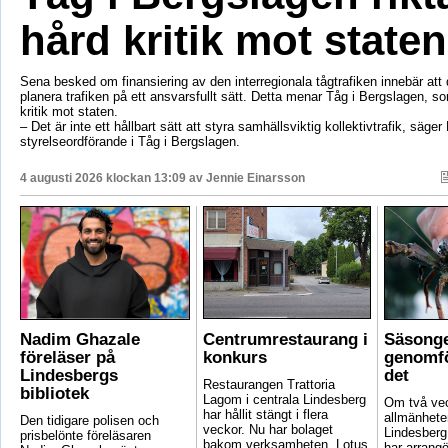
hård kritik mot staten
Sena besked om finansiering av den interregionala tågtrafiken innebär att d
planera trafiken på ett ansvarsfullt sätt. Detta menar Tåg i Bergslagen, so
kritik mot staten.
– Det är inte ett hållbart sätt att styra samhällsviktig kollektivtrafik, säger 
styrelseordförande i Tåg i Bergslagen.
4 augusti 2026 klockan 13:09 av
Jennie Einarsson
Nadim Ghazale
Centrumrestaurang i
Säsonge
föreläser på
konkurs
genomfö
Lindesbergs
det
Restaurangen Trattoria
bibliotek
Lagom i centrala Lindesberg
Om två vec
har hållit stängt i flera
allmänheten
Den tidigare polisen och
veckor. Nu har bolaget
Lindesber
prisbelönte föreläsaren
bakom verksamheten, Lotus
har arrangö