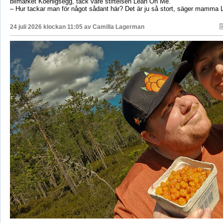
bilmärket Koenigsegg, tack vare stiftelsen Lean On Me.
– Hur tackar man för något sådant här? Det är ju så stort, säger mamma 
24 juli 2026 klockan 11:05 av
Camilla Lagerman