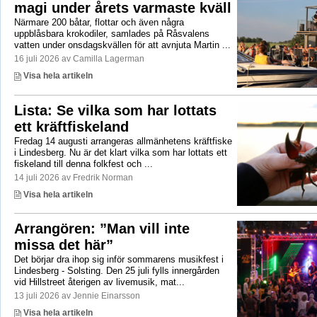
magi under årets varmaste kväll
Närmare 200 båtar, flottar och även några
uppblåsbara krokodiler, samlades på Råsvalens
vatten under onsdagskvällen för att avnjuta Martin ...
16 juli 2026 av Camilla Lagerman
Visa hela artikeln
Lista: Se vilka som har lottats
ett kräftfiskeland
Fredag 14 augusti arrangeras allmänhetens kräftfiske
i Lindesberg. Nu är det klart vilka som har lottats ett
fiskeland till denna folkfest och ...
14 juli 2026 av Fredrik Norman
Visa hela artikeln
Arrangören: ”Man vill inte
missa det här”
Det börjar dra ihop sig inför sommarens musikfest i
Lindesberg - Solsting. Den 25 juli fylls innergården
vid Hillstreet återigen av livemusik, mat...
13 juli 2026 av Jennie Einarsson
Visa hela artikeln