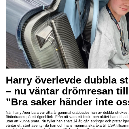
Harry överlevde dubbla s
– nu väntar drömresan til
”Bra saker händer inte os
När Harry Auer bara var åtta år gammal drabbades han av dubbla strokes, 
förändrades på ett ögonblick. Från att vara ett friskt och aktivt barn till att si
utan att kunna prata. Nu fyller han snart 14 år, går, springer och pratar ige
väntar ett stort äventyr då han och hans mamma ska åka till USA tillsa