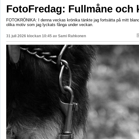
FotoFredag: Fullmåne och 
FOTOKRÖNIKA: I denna veckas krönika tänkte jag fortsätta på mitt bla
olika motiv som jag lyckats fånga under veckan.
31 juli 2026 klockan 10:45 av
Sami Rahkonen