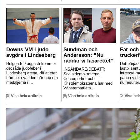
Downs-VM i judo
Sundman och
Far och 
avgörs i Lindesberg
Andersson: ”Nu
truckerf
räddar vi lasarettet”
Helgen 5-9 augusti kommer
Det börjad
det råda judofeber i
lastbilsent
INSÄNDARE/DEBATT:
Lindesberg arena, då atleter
intresse m
Socialdemokraterna,
från hela världen gör upp om
pappa vid s
Centerpartiet och
medaljerna i ...
nu resultera
Kristdemokraterna har med
Vänsterpartiets...
Visa hela artikeln
Visa hela artikeln
Visa hela