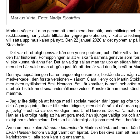
Markus Virta. Foto: Nadja Sjöström
Markus säger att man genom att kombinera dramatik, underhållning och 
rocktappning har lyckats tilltala den yngre generationen, vilket är anlednin
vill sätta upp musikalen på nytt. Den 22 januari 2026 är det nypremiär på I
Stockholm.
– Det var ett otroligt gensvar från den yngre publiken, och därför vill vi fo
den här historien. Förhoppningen är att vi ska få samma gensvar som förr
vi ska kunna nå ännu fler. Det är väldigt sällan man tar upp en sådan här 
men den här valde man att göra just för att den är vad den är, berättar Ma
Den nya uppsättningen har en ungdomlig ensemble, bestående av några a
medverkade i den första versionen – såsom Clara Henry och Martin Stok
men även nytillskottet Emil Henrohn. Emil är komiker, tv-profil och artist
stort på TikTok med sina underhållande videor. Kanske är han mest känd f
mamma.
– Jag är lite dålig på att hänga med i sociala medier, där ligger jag ofta tio 
det någon jag inte känner till sedan tidigare, men det är så kul när man up
ju ljuvlig” – och så var det verkligen med Emil Henrohn. Det var ”a match
Han är så otroligt härlig att ha att göra med, han sjunger väldigt bra och 
riktigt bra skådespelare. Det ska bli jätteroligt att jobba med Emil, berätta
Även om musikalen
Så som i himmelen
är Markus största och mest kända
Evan Hansen
honom väldigt varmt om hjärtat. Den beskrivs som ett musik
kärleksbrev till alla som känt sig ensamma.