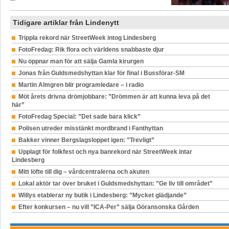
Tidigare artiklar från Lindenytt
Trippla rekord när StreetWeek intog Lindesberg
FotoFredag: Rik flora och världens snabbaste djur
Nu öppnar man för att sälja Gamla kirurgen
Jonas från Guldsmedshyttan klar för final i Bussförar-SM
Martin Almgren blir programledare – i radio
Möt årets drivna drömjobbare: ”Drömmen är att kunna leva på det
här”
FotoFredag Special: ”Det sade bara klick”
Polisen utreder misstänkt mordbrand i Fanthyttan
Bakker vinner Bergslagsloppet igen: ”Trevligt”
Upplagt för folkfest och nya banrekord när StreetWeek intar
Lindesberg
Mitt löfte till dig – vårdcentralerna och akuten
Lokal aktör tar över bruket i Guldsmedshyttan: ”Ge liv till området”
Willys etablerar ny butik i Lindesberg: ”Mycket glädjande”
Efter konkursen – nu vill ”ICA-Per” sälja Göransonska Gården