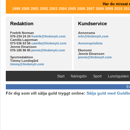
Har du missat e
1999
2000
2001
2002
2003
2004
2005
2006
2007
2008
2009
2010
201
Redaktion
Kundservice
Fredrik Norman
Annonsera
076-234 24 24
fredrik@lindenytt.com
info@lindenytt.com
Camilla Lagerman
073-536 63 56
camilla@lindenytt.com
Annonsprislista
Jennie Einarsson
076-185 86 85
jennie@lindenytt.com
Ekonomi
Jennie Einarsson
Sportredaktion
jennie@lindenytt.com
Timmy Lundegård
timmy@lindenytt.com
Start
Näringsliv
Sport
Lunchguiden
Ex
För dig som vill sälja guld tryggt online:
Sälja guld med Guldb