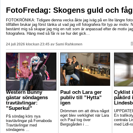
FotoFredag: Skogens guld och fåg
FOTOKRÖNIKA: Tidigare denna vecka åkte jag iväg på en lite längre foto
tillfällen brukar jag först tänka ut vad jag vill fotografera för typ av motiv. 
bestämt mig så skapar jag mig en rutt som är anpassad efter de motiv ja
fotografera. Häng med så får ni se hur det gick…
24 juli 2026 klockan 23:45 av
Sami Rahkonen
Western Bunny
Paul och Lara ger
Cyklist 
gästar söndagens
publiv till ”Hytta”
påkörd i
travtävlingar:
igen
Lindesb
”Superkul”
Drömmen om att driva något
UPPDATER
eget blev verklighet när Lara
En trafikoly
På söndag körs nya
och Paul tog över
centrala Li
travtävlingar på Fornaboda
Bergsgården i ...
med Lidl-ro
Travtävlingar med
söndagens ...