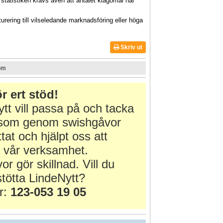
statistiken krävs även att antalet klagomål har
turering till vilseledande marknadsföring eller höga
Skriv ut
om
r ert stöd!
tt vill passa på och tacka
r som genom swishgåvor
ttat och hjälpt oss att
 vår verksamhet.
or gör skillnad. Vill du
tötta LindeNytt?
r:
123-053 19 05