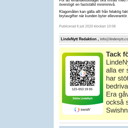
För att elhandelsbolaget ska finnas med i 
överstigit en fastställd miniminivå.
Klagomålen kan gälla allt från felaktig fak
brytavgifter när kunden byter elleverantör.
Publicerad 6 juli 2020 klockan 10:08
LindeNytt Redaktion ,
info@lindenytt.c
Tack fö
LindeNy
alla e
har stö
bedriva
Era gåv
också s
Swishn