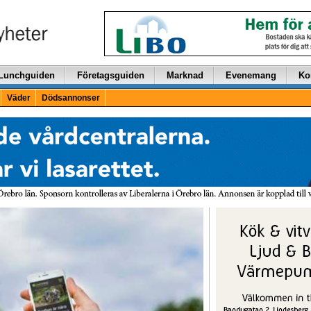
Lunchguiden
Företagsguiden
Marknad
Evenemang
Ko
Väder
Dödsannonser