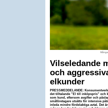
Många e
Vilseledande 
och aggressiv
elkunder
PRESSMEDDELANDE: Konsumentverket 
det tilltalande ”El till inköpspris” och 
som kund, eftersom avgifter och påslag
småföretagare utsätts för intensiva påt
inleda mindre fördelaktiga avtal. Det ä