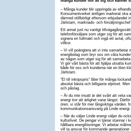
många kunder hör av sig och känner sig
– Många kunder blir uppringda av elhandlar
Konsumentverket äntligen markerat ska a
därmed otillbörligt eftersom erbjudandet i
Järlstam, marknads- och försäljningschef 
Ett annat just nu vanligt tillvägagångssät
telefonförsäljare som utger sig för att sa
signera en fullmakt och ingå ett avtal, of
villkor.
– Vi vill poängtera att vi inte samarbetar m
energibolag som bryr oss om våra kunder o
av någon som utger sig för att samarbeta 
Vi gör vårt bästa för att hjälpa utsatta kun
både för oss och kunderna när en liten kl
Järlstam.
”El till inköpspris” låter för många lockan
absolut bästa och billigaste elpriset. Men 
och påslag.
– Är du inte insatt är det svårt att veta v
energi tror att ärlighet varar längst. Därf
ören, vi står för mer långsiktiga värden, f
kommunikationsansvarig på Linde energi.
– När du väljer Linde energi väljer du ocks
kulturlivet. De pengar vi tjänar stannar 
hållbara energilösningar. Vi arbetar målm
vill ta ansvar för kommande generationer