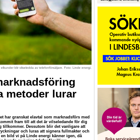
lkunder blir vilseledda av telefonförsäljare. Foto: Linde energi.
marknadsföring
a metoder lurar
har granskat elavtal som marknadsförs med
kommit fram till att det är vilseledande för dig
 tillkommer. Dessutom blir det vanligare att
ryckningar och luras att signera fullmakter och
r en bild vi på Linde energi känner igen, då