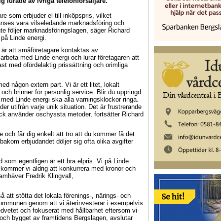
 lurade av ivriga telefonförsäljare.
e som erbjuder el till inköpspris, vilket
nses vara vilseledande marknadsföring och
nte följer marknadsföringslagen, säger Richard
på Linde energi.
t är att småföretagare kontaktas av
marbeta med Linde energi och lurar företagaren att
tast med ofördelaktig prissättning och orimliga
ed någon extern part. Vi är ett litet, lokalt
ch brinner för personlig service. Blir du uppringd
med Linde energi ska alla varningsklockor ringa.
der utifrån varje unik situation. Det är frustrerande
ick använder oschyssta metoder, fortsätter Richard
de och får dig enkelt att tro att du kommer få det
bakom erbjudandet döljer sig ofta olika avgifter
ad som egentligen är ett bra elpris. Vi på Linde
ör kommer vi aldrig att konkurrera med kronor och
ramhäver Fredrik Klingvall,
å att stötta det lokala förenings-, närings- och
i kommunen genom att vi återinvesterar i exempelvis
edvetet och fokuserat med hållbarhet eftersom vi
 och bygget av framtidens Bergslagen, avslutar