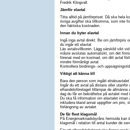
Fredrik Klingvall.
Jämför elavtal
Titta alltid på jämförpriset. Då ska hela k
övriga avgifter ska tillkomma, som inte fr
den faktiska kostnaden.
Innan du byter elavtal
Ingå inga avtal direkt. Be om jämförpris oc
du ingår ett elavtal.
Läs avtalsvillkoren. Lägg särskild vikt vid
måste avslutas automatiskt, om det finns mö
förenat med en kostnad, om ditt avtal förlä
mindre förmånligt avtal.
Kontrollera bindnings- och uppsägningstid. 
Viktigt att känna till
Bara den person som ingått elnätsavtalet 
Ingår du ett avtal på distans eller utanför
elhandelsföretaget tillämpar de allmänna av
dag du får en bekräftelse på avtalet med 
Du ska få information om elavtalet innan a
inkludera bland annat uppgifter om pris, 
förlängning av avtalet.
De får flest klagomål
På Energimarknadsbyråns hemsida kan du s
klagomål i relation till antal kunder de s