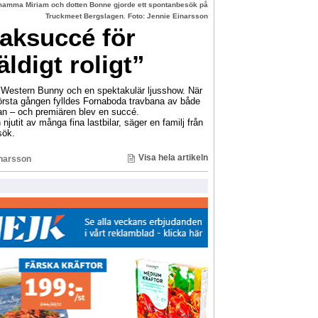
mamma Miriam och dotten Bonne gjorde ett spontanbesök på
Truckmeet Bergslagen. Foto: Jennie Einarsson
raksuccé för
ldigt roligt”
e, Western Bunny och en spektakulär ljusshow. När
örsta gången fylldes Fornaboda travbana av både
rran – och premiären blev en succé.
 njutit av många fina lastbilar, säger en familj från
sök.
Visa hela artikeln
inarsson