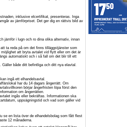
ostnaden, inklusive elcertifikat, presenteras. Inga
amgår av jämförpriset. Det ger dig en rättvis bild av
h jämför i lugn och ro dina olika alternativ, innan
 att ta reda på om det finns tilläggstjänster som
jlighet att bryta avtalet vid flytt eller om det är
ngs automatiskt och i så fall om det blir till ett
Gäller både ditt befintliga och ditt nya elavtal.
kan ingå ett elhandelsavtal.
 affärslokal har du 14 dagars ångerrätt. Om
talsvillkoren börjar ångerfristen löpa först den
information om ångerrätten.
vtalet ingås eller bekräftas. Informationen ska
startdatum, uppsägningstid och vad som gäller vid
e en lista över de elhandelsbolag som fått flest
enaste 12 månaderna.