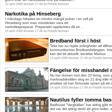
13 april 2000 klockan 17:48 av Fredrik Norman
Narkotika på Hinseberg
I måndags hittades en mindre mängd pulver i en cell på
Hinseberg som man misstänker vara ett
narkotikapreparat. Preparatet upptäcktes då en ...
13 april 2000 klockan 17:48 av Fredrik Norman
Bredband först i höst
Telia har nu rejäla svårigheter att tillfre
kommunbornas Bredbandslängtan. Inte 
kan det bli aktuellt, berättar Markus ...
14 april 2000 klockan 17:49 av Fredrik Norm
Fängelse för misshandel 
Nu har domen mot den 23-åring, som 
marknadskvällen slog en 21-årig kille 
ansiktet så han förlorade synen på ett ög
14 april 2000 klockan 17:49 av Fredrik Norm
Nautilus fyller tomma ba
Badhuset "Vargkällan" har aldrig gått 
det var det aldrig tänkt att göra heller,