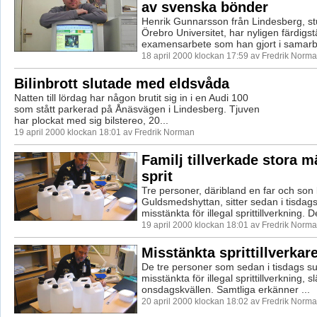
av svenska bönder
Henrik Gunnarsson från Lindesberg, s
Örebro Universitet, har nyligen färdigstäl
examensarbete som han gjort i samarb
18 april 2000 klockan 17:59 av Fredrik Norm
Bilinbrott slutade med eldsvåda
Natten till lördag har någon brutit sig in i en Audi 100
som stått parkerad på Ånäsvägen i Lindesberg. Tjuven
har plockat med sig bilstereo, 20...
19 april 2000 klockan 18:01 av Fredrik Norman
Familj tillverkade stora 
sprit
Tre personer, däribland en far och son 
Guldsmedshyttan, sitter sedan i tisdag
misstänkta för illegal sprittillverkning. De
19 april 2000 klockan 18:01 av Fredrik Norm
Misstänkta sprittillverkar
De tre personer som sedan i tisdags sut
misstänkta för illegal sprittillverkning, 
onsdagskvällen. Samtliga erkänner ...
20 april 2000 klockan 18:02 av Fredrik Norm