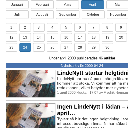
Januari
Februari
Mars
April
Maj
Juli
Augusti
September
Oktober
November
1
2
3
4
5
6
7
8
9
12
13
14
15
16
17
18
19
20
23
24
25
26
27
28
29
30
Under april 2000 publicerades 46 artiklar
Nyhetsarkiv för 2000-04-24
LindeNytt startar helgtidn
LindeNytt har nu så pass många läsare 
kommer att utöka. Vi kommer att ha me
redaktionen, vilket betyder mer nyheter
1 april 2000 klockan 17:07 av Fredrik Norman
Ingen LindeNytt i lådan – 
april…
Tyvärr så blir det ingen helgtidning i 
intresset bevisligen finns. Ni har säkert
att vår artikel i lördags var ...