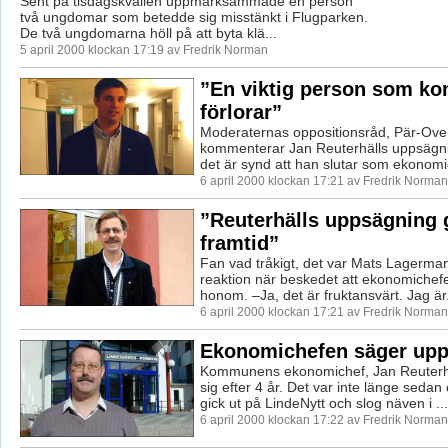
Sent på tisdagskvällen uppmärksammade en person
två ungdomar som betedde sig misstänkt i Flugparken.
De två ungdomarna höll på att byta klä...
5 april 2000 klockan 17:19 av Fredrik Norman
”En viktig person som 
förlorar”
Moderaternas oppositionsråd, Pär-Ove 
kommenterar Jan Reuterhälls uppsägni
det är synd att han slutar som ekonomic
6 april 2000 klockan 17:21 av Fredrik Norman
”Reuterhälls uppsägning 
framtid”
Fan vad tråkigt, det var Mats Lagerma
reaktion när beskedet att ekonomichef
honom. –Ja, det är fruktansvärt. Jag är.
6 april 2000 klockan 17:21 av Fredrik Norman
Ekonomichefen säger upp
Kommunens ekonomichef, Jan Reuterhä
sig efter 4 år. Det var inte länge seda
gick ut på LindeNytt och slog näven i ...
6 april 2000 klockan 17:22 av Fredrik Norman