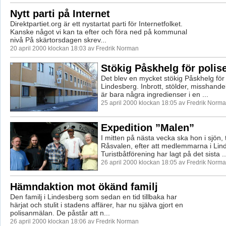
Nytt parti på Internet
Direktpartiet.org är ett nystartat parti för Internetfolket.
Kanske något vi kan ta efter och föra ned på kommunal
nivå På skärtorsdagen skrev...
20 april 2000 klockan 18:03 av Fredrik Norman
Stökig Påskhelg för polis
Det blev en mycket stökig Påskhelg för 
Lindesberg. Inbrott, stölder, misshand
är bara några ingredienser i en ...
25 april 2000 klockan 18:05 av Fredrik Norm
Expedition ”Malen”
I mitten på nästa vecka ska hon i sjön, 
Råsvalen, efter att medlemmarna i Lin
Turistbåtförening har lagt på det sista ..
26 april 2000 klockan 18:05 av Fredrik Norm
Hämndaktion mot ökänd familj
Den familj i Lindesberg som sedan en tid tillbaka har
härjat och stulit i stadens affärer, har nu själva gjort en
polisanmälan. De påstår att n...
26 april 2000 klockan 18:06 av Fredrik Norman