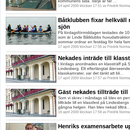
kommunens sida. Varje år får ...
14 april 2000 klockan 17:51 av Fredrik Norm
Båtklubben fixar helkväll 
sjön
På lördagsförmiddagen testades de 1
som är Linde Båtklubbs huvudattraktio
sommar ordnar en festdag för hela famil
17 april 2000 klockan 17:56 av Fredrik Norm
Nekades inträde till klasst
I lördags anordnades en klassträff på St
Lindesberg. Ett efterlängtat återseend
klasskamrater, var det tänkt att bli...
17 april 2000 klockan 17:57 av Fredrik Norm
Gäst nekades tillträde till 
Som vi skrev i måndags så blev en pe
tillträde till en klassfest på Lindesberg
gångna helgen. Han blev nekad tillträ...
18 april 2000 klockan 17:58 av Fredrik Norm
Henriks examensarbete up