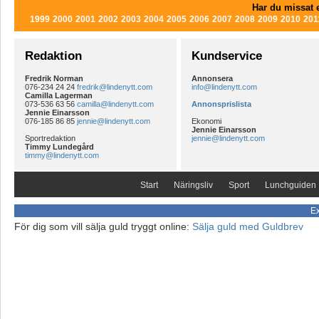
Har du missat e
1999
2000
2001
2002
2003
2004
2005
2006
2007
2008
2009
2010
201
Redaktion
Kundservice
Fredrik Norman
Annonsera
076-234 24 24
fredrik@lindenytt.com
info@lindenytt.com
Camilla Lagerman
073-536 63 56
camilla@lindenytt.com
Annonsprislista
Jennie Einarsson
076-185 86 85
jennie@lindenytt.com
Ekonomi
Jennie Einarsson
Sportredaktion
jennie@lindenytt.com
Timmy Lundegård
timmy@lindenytt.com
Start
Näringsliv
Sport
Lunchguiden
Ex
För dig som vill sälja guld tryggt online:
Sälja guld med Guldbrev