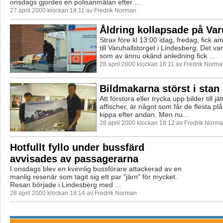
onsdags gjordes en polisanmälan efter ...
27 april 2000 klockan 18:11 av Fredrik Norman
Åldring kollapsade på Var
Strax före kl 13:00 idag, fredag, fick a
till Varuhallstorget i Lindesberg. Det v
som av ännu okänd anledning fick ...
28 april 2000 klockan 18:11 av Fredrik Norm
Bildmakarna störst i stan
Att förstora eller trycka upp bilder till jät
affischer, är något som får de flesta pl
kippa efter andan. Men nu...
28 april 2000 klockan 18:12 av Fredrik Norm
Hotfullt fyllo under bussfärd
avvisades av passagerarna
I onsdags blev en kvinnlig bussförare attackerad av en
manlig resenär som tagit sig ett par "järn" för mycket.
Resan började i Lindesberg med ...
28 april 2000 klockan 18:14 av Fredrik Norman