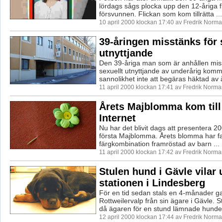
lördags sågs plocka upp den 12-åriga fl
försvunnen. Flickan som kom tillrätta ...
10 april 2000 klockan 17:40 av Fredrik Norm
39-åringen misstänks för 
utnyttjande
Den 39-åriga man som är anhållen miss
sexuellt utnyttjande av underårig kom
sannolikhet inte att begäras häktad av å
11 april 2000 klockan 17:41 av Fredrik Norm
Årets Majblomma kom till
Internet
Nu har det blivit dags att presentera 200
första Majblomma. Årets blomma har fakt
färgkombination framröstad av barn ...
11 april 2000 klockan 17:42 av Fredrik Norm
Stulen hund i Gävle vilar 
stationen i Lindesberg
För en tid sedan stals en 4-månader 
Rottweilervalp från sin ägare i Gävle. S
då ägaren för en stund lämnade hunden
12 april 2000 klockan 17:44 av Fredrik Norm