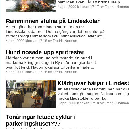
nämligen även i år att brinna ute p...
4 april 2000 klockan 17:17 av Fredrik Norman
Ramminnen stulna på Lindeskolan
Än en gång har ramminnen stulits ur en av
Lindeskolans datorer. Denna gång var det en dator på
fordonsprogrammet som fick "minnesluckor" efter att...
4 april 2000 klockan 17:18 av Fredrik Norman
Hund nosade upp spritrester
I lördags var en man ute och rastade sin hund i
markerna kring grustaget i Rya när han gjorde ett
ovanligt fynd. Någon lokal sprittillverkare hade ...
5 april 2000 klockan 17:18 av Fredrik Norman
Klädtjuvar härjar i Lindes
Att affärsstölderna i kommunen har ökat
väl inte undgått någon. Notiser som: Tju
fräcka klädstölder oroar kö...
5 april 2000 klockan 17:18 av Fredrik Norman
Tonåringar letade cyklar i
parkeringshuset???