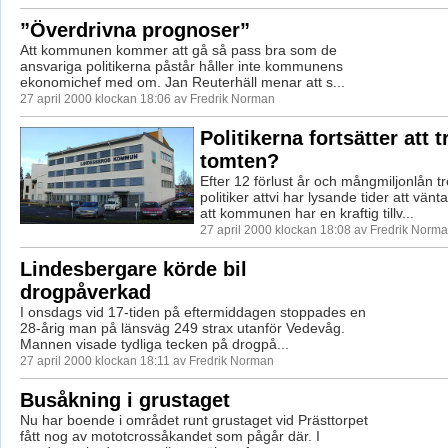
”Överdrivna prognoser”
Att kommunen kommer att gå så pass bra som de
ansvariga politikerna påstår håller inte kommunens
ekonomichef med om. Jan Reuterhäll menar att s...
27 april 2000 klockan 18:06 av Fredrik Norman
Politikerna fortsätter att t
tomten?
Efter 12 förlust år och mångmiljonlån
politiker attvi har lysande tider att vän
att kommunen har en kraftig tillv...
27 april 2000 klockan 18:08 av Fredrik Norm
Lindesbergare körde bil
drogpåverkad
I onsdags vid 17-tiden på eftermiddagen stoppades en
28-årig man på länsväg 249 strax utanför Vedevåg.
Mannen visade tydliga tecken på drogpå...
27 april 2000 klockan 18:11 av Fredrik Norman
Busåkning i grustaget
Nu har boende i området runt grustaget vid Prästtorpet
fått nog av mototcrossåkandet som pågår där. I