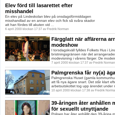
Elev förd till lasarettet efter
misshandel
En elev på Lindeskolan blev på onsdagsförmiddagen
misshandlad av en annan elev och fick så svåra skador
att han fördes till akuten vid ...
6 april 2000 klockan 17:37 av Fredrik Norman
Färgglatt när affärerna a
modeshow
I torsdagskväll fylldes Folkets Hus i Lind
bristningsgränsen när det arrangerade
modevisning i vårens färger. De modein
7 april 2000 klockan 17:37 av Fredrik Norman
Palmgrenska får ny(a) äg
Palmgrenska Huset (gamla kommunhu
att få nya ägare snart. Det står klart eft
arbetsutskottet tog upp ärendet under 
10 april 2000 klockan 17:38 av Fredrik Norm
39-åringen åter anhållen 
för sexuellt utnyttjande
Polisen har åter anhållit den 39-åriga 