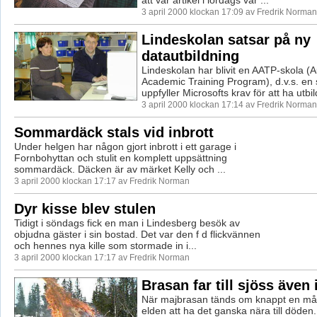
3 april 2000 klockan 17:09 av Fredrik Norman
Lindeskolan satsar på ny
datautbildning
Lindeskolan har blivit en AATP-skola (
Academic Training Program), d.v.s. en
uppfyller Microsofts krav för att ha utbil
3 april 2000 klockan 17:14 av Fredrik Norman
Sommardäck stals vid inbrott
Under helgen har någon gjort inbrott i ett garage i
Fornbohyttan och stulit en komplett uppsättning
sommardäck. Däcken är av märket Kelly och ...
3 april 2000 klockan 17:17 av Fredrik Norman
Dyr kisse blev stulen
Tidigt i söndags fick en man i Lindesberg besök av
objudna gäster i sin bostad. Det var den f d flickvännen
och hennes nya kille som stormade in i...
3 april 2000 klockan 17:17 av Fredrik Norman
Brasan far till sjöss även 
När majbrasan tänds om knappt en m
elden att ha det ganska nära till döde