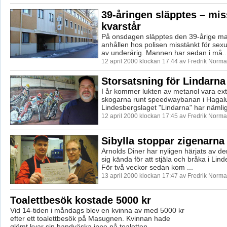
39-åringen släpptes – mi
kvarstår
På onsdagen släpptes den 39-årige ma
anhållen hos polisen misstänkt för sexue
av underårig. Mannen har sedan i må..
12 april 2000 klockan 17:44 av Fredrik Norm
Storsatsning för Lindarn
I år kommer lukten av metanol vara extr
skogarna runt speedwaybanan i Hagal
Lindesbergslaget "Lindarna" har nämligen
12 april 2000 klockan 17:45 av Fredrik Norm
Sibylla stoppar zigenarna
Arnolds Diner har nyligen härjats av de
sig kända för att stjäla och bråka i Lind
För två veckor sedan kom ...
13 april 2000 klockan 17:47 av Fredrik Norm
Toalettbesök kostade 5000 kr
Vid 14-tiden i måndags blev en kvinna av med 5000 kr
efter ett toalettbesök på Masugnen. Kvinnan hade
glömt kvar sin handväska inne på toaletten...