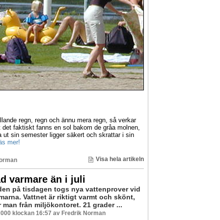
lande regn, regn och ännu mera regn, så verkar
tt det faktiskt fanns en sol bakom de gråa molnen,
 ut sin semester ligger säkert och skrattar i sin
äs mer!
Visa hela artikeln
Norman
d varmare än i juli
iden på tisdagen togs nya vattenprover vid
arna. Vattnet är riktigt varmt och skönt,
man från miljökontoret. 21 grader ...
2000 klockan 16:57 av Fredrik Norman