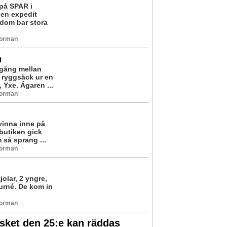
på SPAR i
 en expedit
 dom bar stora
Norman
n
gång mellan
n ryggsäck ur en
 Yxe. Ägaren ...
Norman
vinna inne på
butiken gick
 så sprang ...
Norman
olar, 2 yngre,
turné. De kom in
Norman
isket den 25:e kan räddas