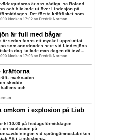
vädergudarna är oss nådiga, sa Roland
n och blickade ut över Lindesjön på
örmiddagen. Det första kräftfisket som ...
2000 klockan 17:02 av Fredrik Norman
jön är full med bågar
a år sedan fanns ett mycket uppskattat
ippo som anordnades nere vid Lindesjöns
Fiskets dag kallade man dagen då invå...
2000 klockan 17:03 av Fredrik Norman
e kräftorna
kräft- marknaden
sen skedde
ehallens och
Norman
a omkom i explosion på Liab
ter kl 10.00 på fredagsförmiddagen
de en explosion på
ionsavdelningen vid sprängämnesfabriken
ab AB i Lindesberg...