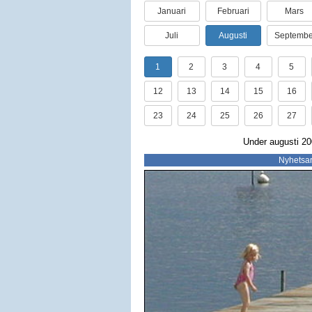
Januari
Februari
Mars
Juli
Augusti
Septembe
1
2
3
4
5
12
13
14
15
16
23
24
25
26
27
Under augusti 200
Nyhetsar