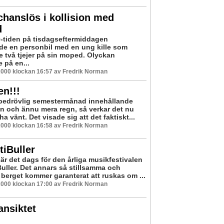
 chanslös i kollision med
d
0-tiden på tisdagseftermiddagen
ade en personbil med en ung kille som
e två tjejer på sin moped. Olyckan
e på en...
2000 klockan 16:57 av Fredrik Norman
en!!!
 bedrövlig semestermånad innehållande
gn och ännu mera regn, så verkar det nu
ha vänt. Det visade sig att det faktiskt...
2000 klockan 16:58 av Fredrik Norman
iBuller
är det dags för den årliga musikfestivalen
uller. Det annars så stillsamma och
berget kommer garanterat att ruskas om ...
2000 klockan 17:00 av Fredrik Norman
ansiktet