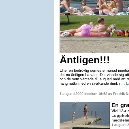
Äntligen!!!
Efter en bedrövlig semestermånad innehål
det nu äntligen ha vänt. Det visade sig a
och de som väntade till augusti med att ta
hängmatta med en svalkande drink i …
L
1 augusti 2000 klockan 16:58 av
Fredrik 
En gra
Vid 13-t
Loppholm
meddelar 
1 augusti 