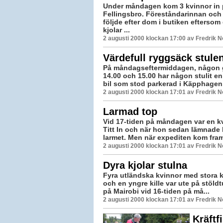
Under måndagen kom 3 kvinnor in 
Fellingsbro. Föreståndarinnan och
följde efter dom i butiken eftersom
kjolar ...
2 augusti 2000 klockan 17:00 av Fredrik 
Värdefull ryggsäck stule
På måndagseftermiddagen, någon 
14.00 och 15.00 har någon stulit e
bil som stod parkerad i Käpphagen,
2 augusti 2000 klockan 17:01 av Fredrik 
Larmad top
Vid 17-tiden på måndagen var en k
Titt In och när hon sedan lämnade 
larmet. Men när expediten kom fram
2 augusti 2000 klockan 17:01 av Fredrik 
Dyra kjolar stulna
Fyra utländska kvinnor med stora kj
och en yngre kille var ute på stöld
på Mairobi vid 16-tiden på må...
2 augusti 2000 klockan 17:01 av Fredrik 
Kräftf