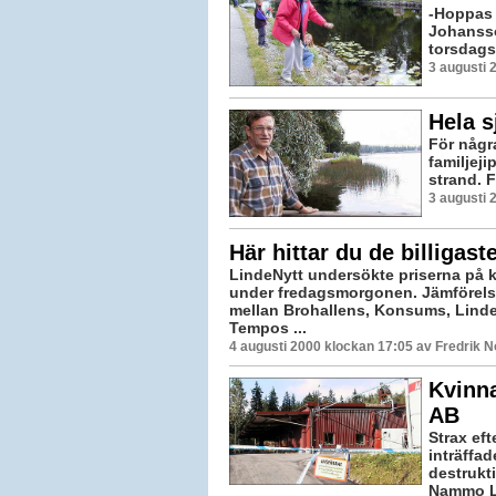
-Hoppas 
Johansso
torsdagsf
3 augusti 
Hela s
För någr
familjej
strand. 
3 augusti 
Här hittar du de billigast
LindeNytt undersökte priserna på 
under fredagsmorgonen. Jämförel
mellan Brohallens, Konsums, Lind
Tempos ...
4 augusti 2000 klockan 17:05 av Fredrik 
Kvinn
AB
Strax ef
inträffa
destrukt
Nammo Li