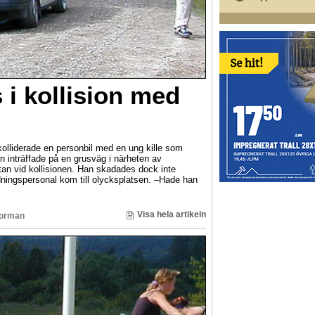
 i kollision med
kolliderade en personbil med en ung kille som
n inträffade på en grusväg i närheten av
tan vid kollisionen. Han skadades dock inte
dningspersonal kom till olycksplatsen. –Hade han
Visa hela artikeln
Norman