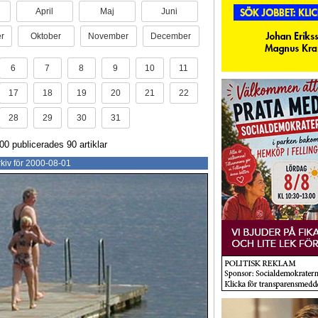
April
Maj
Juni
r
Oktober
November
December
6
7
8
9
10
11
17
18
19
20
21
22
28
29
30
31
0 publicerades 90 artiklar
kiv för 2000-08-01