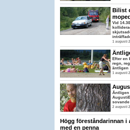
Bilist
mope
Vid 14.3
kollider
skjutsad
inträffad
1 augusti 
Äntlig
Efter en
regn, re
äntligen 
1 augusti 
August
Äntligen 
AugustiB
sovande 
2 augusti 
Högg föreståndarinnan i 
med en penna