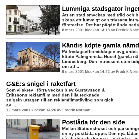
Lummiga stadsgator inget
Att en stad smyckas med träd och bu
skapa ett lummigt och trivsamt intry
företeelse. Det har pågått ända sedan
8 mars 2001 klockan 14:18 av Fredrik Nor
Kändis köpte gamla nämd
På fredagseftermiddagen avgjordes
köpte Palmgrenska Huset (gamla nä
Lindesberg. Den intressent som tid
om att...
9 mars 2001 klockan 14:22 av Fredrik Nor
G&E:s snigel i raketfart
Som vi skrev i förra veckan blev Gustavsson &
Erikssons reklamfilm med den lilla tecknade
snigeln uttagen till en reklamfilmstävling som gick
av ...
12 mars 2001 klockan 14:26 av Fredrik Norman
Postlåda för den slöe
Mellan Stationshuset och parkerings
en ny postlåda uppe. Den nya lådan
så att den ska kunnas användas av bi