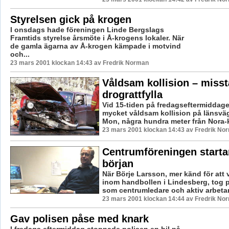
Styrelsen gick på krogen
I onsdags hade föreningen Linde Bergslags
Framtids styrelse årsmöte i Å-krogens lokaler. När
de gamla ägarna av Å-krogen kämpade i motvind
och...
23 mars 2001 klockan 14:43 av Fredrik Norman
Våldsam kollision – misst
drograttfylla
Vid 15-tiden på fredagseftermiddage
mycket våldsam kollision på länsväg
Mon, några hundra meter från Nora-k
23 mars 2001 klockan 14:43 av Fredrik No
Centrumföreningen starta
början
När Börje Larsson, mer känd för att
inom handbollen i Lindesberg, tog p
som centrumledare och aktiv arbetare
23 mars 2001 klockan 14:44 av Fredrik No
Gav polisen påse med knark