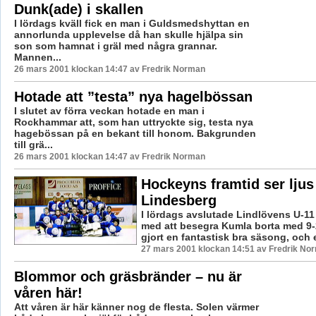
Dunk(ade) i skallen
I lördags kväll fick en man i Guldsmedshyttan en
annorlunda upplevelse då han skulle hjälpa sin
son som hamnat i gräl med några grannar.
Mannen...
26 mars 2001 klockan 14:47 av Fredrik Norman
Hotade att ”testa” nya hagelbössan
I slutet av förra veckan hotade en man i
Rockhammar att, som han uttryckte sig, testa nya
hagebössan på en bekant till honom. Bakgrunden
till grä...
26 mars 2001 klockan 14:47 av Fredrik Norman
Hockeyns framtid ser ljus 
Lindesberg
I lördags avslutade Lindlövens U-11 
med att besegra Kumla borta med 9-
gjort en fantastisk bra säsong, och et
27 mars 2001 klockan 14:51 av Fredrik No
Blommor och gräsbränder – nu är
våren här!
Att våren är här känner nog de flesta. Solen värmer