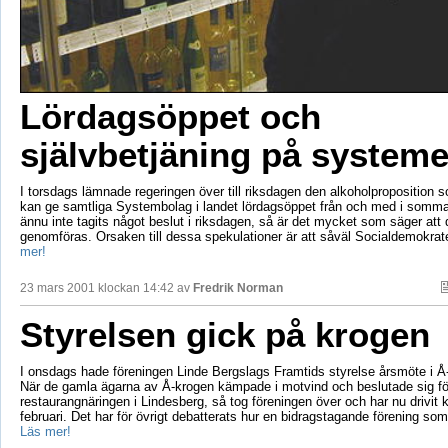
Lördagsöppet och
självbetjäning på systeme
I torsdags lämnade regeringen över till riksdagen den alkoholproposition 
kan ge samtliga Systembolag i landet lördagsöppet från och med i somm
ännu inte tagits något beslut i riksdagen, så är det mycket som säger att
genomföras. Orsaken till dessa spekulationer är att såväl Socialdemokr
mer!
23 mars 2001 klockan 14:42 av
Fredrik Norman
Styrelsen gick på krogen
I onsdags hade föreningen Linde Bergslags Framtids styrelse årsmöte i Å-
När de gamla ägarna av Å-krogen kämpade i motvind och beslutade sig fö
restaurangnäringen i Lindesberg, så tog föreningen över och har nu drivit 
februari. Det har för övrigt debatterats hur en bidragstagande förening so
Läs mer!