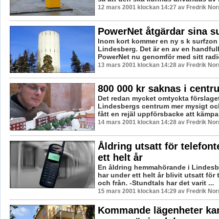
12 mars 2001 klockan 14:27 av Fredrik No
PowerNet åtgärdar sina s
Inom kort kommer en ny s k surfzon a
Lindesberg. Det är en av en handful
PowerNet nu genomför med sitt radi
13 mars 2001 klockan 14:28 av Fredrik No
800 000 kr saknas i cent
Det redan mycket omtyckta förslaget
Lindesbergs centrum mer mysigt och
fått en rejäl uppförsbacke att kämpa 
14 mars 2001 klockan 14:28 av Fredrik No
Åldring utsatt för telefon
ett helt år
En åldring hemmahörande i Lindesb
har under ett helt år blivit utsatt för t
och från. -Stundtals har det varit ...
15 mars 2001 klockan 14:29 av Fredrik No
Kommande lägenheter kan