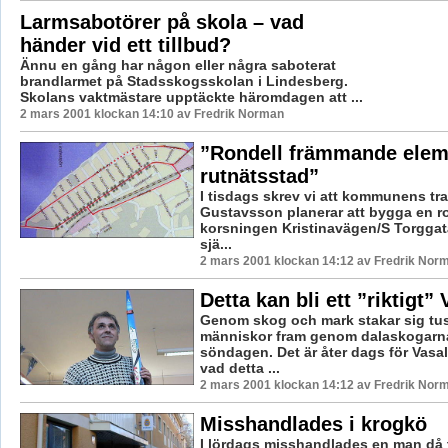
Larmsabotörer på skola – vad
händer vid ett tillbud?
Ännu en gång har någon eller några saboterat
brandlarmet på Stadsskogsskolan i Lindesberg.
Skolans vaktmästare upptäckte häromdagen att ...
2 mars 2001 klockan 14:10 av Fredrik Norman
”Rondell främmande elem
rutnätsstad”
I tisdags skrev vi att kommunens tra
Gustavsson planerar att bygga en ro
korsningen Kristinavägen/S Torgga
sjä...
2 mars 2001 klockan 14:12 av Fredrik Nor
Detta kan bli ett ”riktigt”
Genom skog och mark stakar sig tu
människor fram genom dalaskogarn
söndagen. Det är åter dags för Vasa
vad detta ...
2 mars 2001 klockan 14:12 av Fredrik Nor
Misshandlades i krogkö
I lördags misshandlades en man då