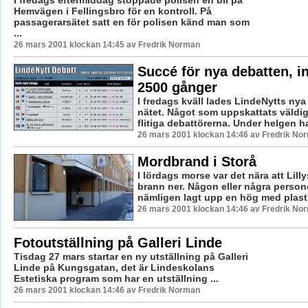
I fredags eftermiddag stoppade polisen en bil på
Hemvägen i Fellingsbro för en kontroll. På
passagerarsätet satt en för polisen känd man som
...
26 mars 2001 klockan 14:45 av Fredrik Norman
Succé för nya debatten, in
2500 gånger
I fredags kväll lades LindeNytts nya
nätet. Något som uppskattats väldi
flitiga debattörerna. Under helgen ha
26 mars 2001 klockan 14:46 av Fredrik No
Mordbrand i Storå
I lördags morse var det nära att Lilly
brann ner. Någon eller några person
nämligen lagt upp en hög med plast 
26 mars 2001 klockan 14:46 av Fredrik No
Fotoutställning på Galleri Linde
Tisdag 27 mars startar en ny utställning på Galleri
Linde på Kungsgatan, det är Lindeskolans
Estetiska program som har en utställning ...
26 mars 2001 klockan 14:46 av Fredrik Norman