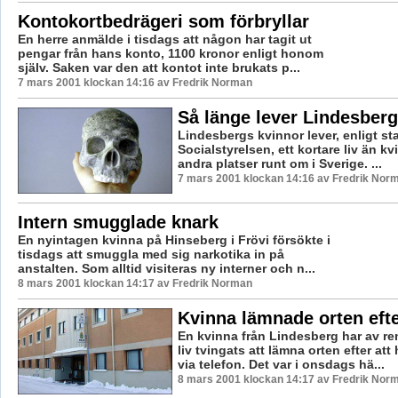
Kontokortbedrägeri som förbryllar
En herre anmälde i tisdags att någon har tagit ut
pengar från hans konto, 1100 kronor enligt honom
själv. Saken var den att kontot inte brukats p...
7 mars 2001 klockan 14:16 av Fredrik Norman
Så länge lever Lindesber
Lindesbergs kvinnor lever, enligt sta
Socialstyrelsen, ett kortare liv än 
andra platser runt om i Sverige. ...
7 mars 2001 klockan 14:16 av Fredrik Nor
Intern smugglade knark
En nyintagen kvinna på Hinseberg i Frövi försökte i
tisdags att smuggla med sig narkotika in på
anstalten. Som alltid visiteras ny interner och n...
8 mars 2001 klockan 14:17 av Fredrik Norman
Kvinna lämnade orten eft
En kvinna från Lindesberg har av ren 
liv tvingats att lämna orten efter att
via telefon. Det var i onsdags hä...
8 mars 2001 klockan 14:17 av Fredrik Nor