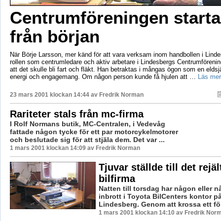
Centrumföreningen start
från början
När Börje Larsson, mer känd för att vara verksam inom handbollen i Linde
rollen som centrumledare och aktiv arbetare i Lindesbergs Centrumförening
att det skulle bli fart och fläkt. Han betraktas i mångas ögon som en eldsj
energi och engagemang. Om någon person kunde få hjulen att …
Läs mer
23 mars 2001 klockan 14:44 av
Fredrik Norman
Rariteter stals från mc-firma
I Rolf Normans butik, MC-Centralen, i Vedevåg
fattade någon tycke för ett par motorcykelmotorer
och beslutade sig för att stjäla dem. Det var ...
1 mars 2001 klockan 14:09 av Fredrik Norman
Tjuvar ställde till det rejäl
bilfirma
Natten till torsdag har någon eller n
inbrott i Toyota BilCenters kontor p
Lindesberg. Genom att krossa ett fön
1 mars 2001 klockan 14:10 av Fredrik Nor