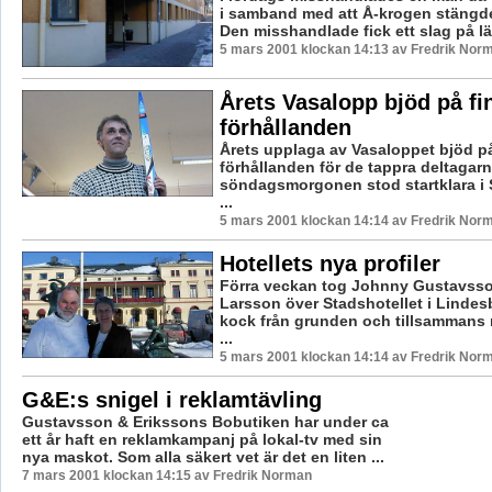
i samband med att Å-krogen stängde 
Den misshandlade fick ett slag på l
5 mars 2001 klockan 14:13 av Fredrik Nor
Årets Vasalopp bjöd på fi
förhållanden
Årets upplaga av Vasaloppet bjöd på
förhållanden för de tappra deltagar
söndagsmorgonen stod startklara i S
...
5 mars 2001 klockan 14:14 av Fredrik Nor
Hotellets nya profiler
Förra veckan tog Johnny Gustavsso
Larsson över Stadshotellet i Lindes
kock från grunden och tillsammans 
...
5 mars 2001 klockan 14:14 av Fredrik Nor
G&E:s snigel i reklamtävling
Gustavsson & Erikssons Bobutiken har under ca
ett år haft en reklamkampanj på lokal-tv med sin
nya maskot. Som alla säkert vet är det en liten ...
7 mars 2001 klockan 14:15 av Fredrik Norman