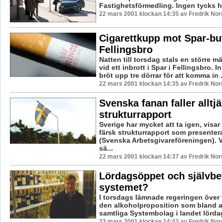
Fastighetsförmedling. Ingen tycks ha
22 mars 2001 klockan 14:35 av Fredrik No
Cigarettkupp mot Spar-but
Fellingsbro
Natten till torsdag stals en större m
vid ett inbrott i Spar i Fellingsbro. 
bröt upp tre dörrar för att komma in .
22 mars 2001 klockan 14:35 av Fredrik No
Svenska fanan faller alltj
strukturrapport
Sverige har mycket att ta igen, visa
färsk strukturrapport som presenter
(Svenska Arbetsgivareföreningen). V
sä...
22 mars 2001 klockan 14:37 av Fredrik No
Lördagsöppet och självbe
systemet?
I torsdags lämnade regeringen över t
den alkoholproposition som bland 
samtliga Systembolag i landet lördag
23 mars 2001 klockan 14:42 av Fredrik No