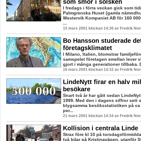
som smör i solsken
I fredags i förra veckan gick som ti
Palmgrenska Huset (gamla nämndhuse
Westervik Kompaniet AB för 160 000 
...
15 mars 2001 klockan 14:30 av Fredrik No
Bo Hansson studerade det
företagsklimatet
I Milano, Italien, blomstrar familjef
samspelet företagen emellan lever v
gjort i många generationer tillbaka. D
16 mars 2001 klockan 14:32 av Fredrik No
LindeNytt firar en halv mi
besökare
Snart två år har gått sedan LindeNytt
1999. Med den i dagens siffror sett 
blygsamma besöksstatistiken på ca
per...
21 mars 2001 klockan 14:34 av Fredrik No
Kollision i centrala Linde
Strax före kl 10 på torsdagsförmidd
två bilar på Kristinavägen, utanför 