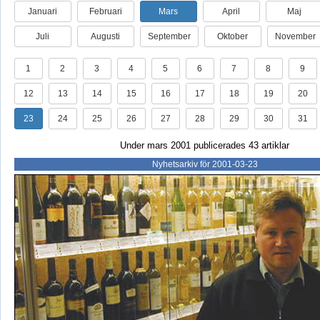
Januari
Februari
Mars
April
Maj
Juli
Augusti
September
Oktober
November
1
2
3
4
5
6
7
8
9
12
13
14
15
16
17
18
19
20
23
24
25
26
27
28
29
30
31
Under mars 2001 publicerades 43 artiklar
Nyhetsarkiv för 2001-03-23