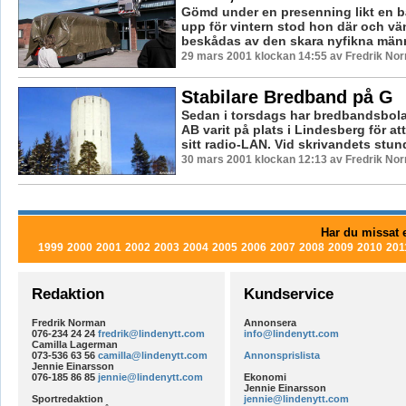
Gömd under en presenning likt en b
upp för vintern stod hon där och vä
beskådas av den skara nyfikna männ
29 mars 2001 klockan 14:55 av Fredrik No
Stabilare Bredband på G
Sedan i torsdags har bredbandsbol
AB varit på plats i Lindesberg för at
sitt radio-LAN. Vid skrivandets stund
30 mars 2001 klockan 12:13 av Fredrik No
Har du missat e
1999
2000
2001
2002
2003
2004
2005
2006
2007
2008
2009
2010
201
Redaktion
Kundservice
Fredrik Norman
Annonsera
076-234 24 24
fredrik@lindenytt.com
info@lindenytt.com
Camilla Lagerman
073-536 63 56
camilla@lindenytt.com
Annonsprislista
Jennie Einarsson
076-185 86 85
jennie@lindenytt.com
Ekonomi
Jennie Einarsson
Sportredaktion
jennie@lindenytt.com