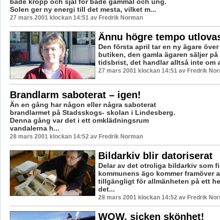
både kropp och själ för både gammal och ung.
Solen ger ny energi till det mesta, vilket m...
27 mars 2001 klockan 14:51 av Fredrik Norman
Ännu högre tempo utlova
Den första april tar en ny ägare öve
butiken, den gamla ägaren säljer på
tidsbrist, det handlar alltså inte om at
27 mars 2001 klockan 14:51 av Fredrik No
Brandlarm saboterat – igen!
Än en gång har någon eller några saboterat
brandlarmet på Stadsskogs- skolan i Lindesberg.
Denna gång var det i ett omklädningsrum
vandalerna h...
28 mars 2001 klockan 14:52 av Fredrik Norman
Bildarkiv blir datoriserat
Delar av det otroliga bildarkiv som f
kommunens ägo kommer framöver at
tillgängligt för allmänheten på ett he
det...
28 mars 2001 klockan 14:52 av Fredrik No
WOW, sicken skönhet!