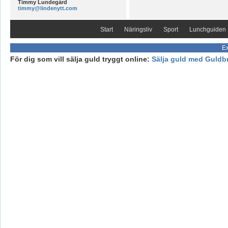
Timmy Lundegård
timmy@lindenytt.com
Start
Näringsliv
Sport
Lunchguiden
Ex
För dig som vill sälja guld tryggt online:
Sälja guld med Guldb