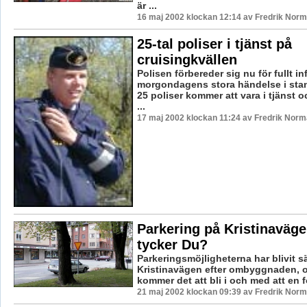
är ...
16 maj 2002 klockan 12:14 av Fredrik Nor
25-tal poliser i tjänst på
cruisingkvällen
Polisen förbereder sig nu för fullt in
morgondagens stora händelse i stan
25 poliser kommer att vara i tjänst 
...
17 maj 2002 klockan 11:24 av Fredrik Nor
Parkering på Kristinaväge
tycker Du?
Parkeringsmöjligheterna har blivit 
Kristinavägen efter ombyggnaden, 
kommer det att bli i och med att en fo
21 maj 2002 klockan 09:39 av Fredrik Nor