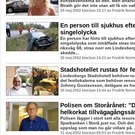
konsekvenserna av den. Men affärsi
Birath gör det inte utan att få sin sak
29 maj 2002 klockan 15:17 av Fredrik Nor
En person till sjukhus eft
singelolycka
En person har förts till sjukhus efte
singelolycka som inträffade strax i
riksväg 68, strax norr om Lindesber
skedde...
30 maj 2002 klockan 14:21 av Fredrik Nor
Stadshotellet rustas för f
Lindesbergs Stadshotell behöver rus
det festlokalerna som behöver renov
Johnny Gustavsson, delägare av hotel
30 maj 2002 klockan 14:44 av Fredrik Nor
Polisen om Storårånet: ”D
helkorkat tillvägagångssä
Polisen lägger i stort sett alla resur
Sparbanken i Storå just nu. Och det h
uppslag som man nu går vidare på. .
31 maj 2002 klockan 09:53 av Fredrik Nor