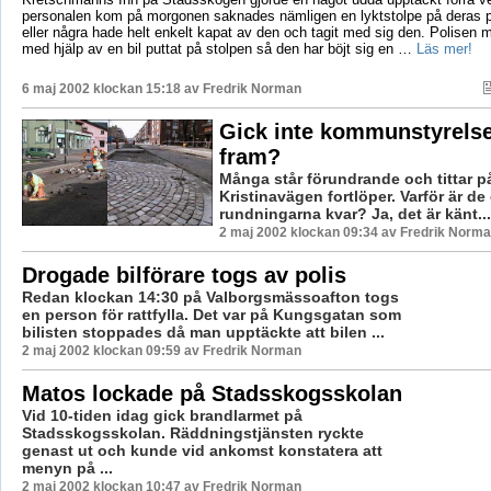
personalen kom på morgonen saknades nämligen en lyktstolpe på deras p
eller några hade helt enkelt kapat av den och tagit med sig den. Polisen 
med hjälp av en bil puttat på stolpen så den har böjt sig en …
Läs mer!
6 maj 2002 klockan 15:18 av
Fredrik Norman
Gick inte kommunstyrelse
fram?
Många står förundrande och tittar på
Kristinavägen fortlöper. Varför är d
rundningarna kvar? Ja, det är känt...
2 maj 2002 klockan 09:34 av Fredrik Norm
Drogade bilförare togs av polis
Redan klockan 14:30 på Valborgsmässoafton togs
en person för rattfylla. Det var på Kungsgatan som
bilisten stoppades då man upptäckte att bilen ...
2 maj 2002 klockan 09:59 av Fredrik Norman
Matos lockade på Stadsskogsskolan
Vid 10-tiden idag gick brandlarmet på
Stadsskogsskolan. Räddningstjänsten ryckte
genast ut och kunde vid ankomst konstatera att
menyn på ...
2 maj 2002 klockan 10:47 av Fredrik Norman