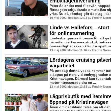
emballagetillverkning
Peter Selander med flickvän nappade
företagets erbjudande om att lära si
yrke. Nu på söndag gör de slag i sa
10 maj 2002 klockan 12:23 av Fredrik Nor
Linde vs Hällefors – stort
för onlineturnering
Lindesbergarnas intresse för att ge 
på nöten verkar vara stort. Är intres
ömsesidigt är saken klar. En spelturn
13 maj 2002 klockan 11:16 av Fredrik Nor
Lördagens cruising påverk
vägarbetet
På torsdag denna vecka kommer trafi
släppas på nere vid ombyggnaden 
Kristinavägen. Därmed kan tusental
motorintresserade dra en ...
13 maj 2002 klockan 13:55 av Fredrik Nor
Lågprisbutik med heminr
öppnad på Kristinavägen
Även om det ibland talas om att det
företagslokaler efter centrums affärs