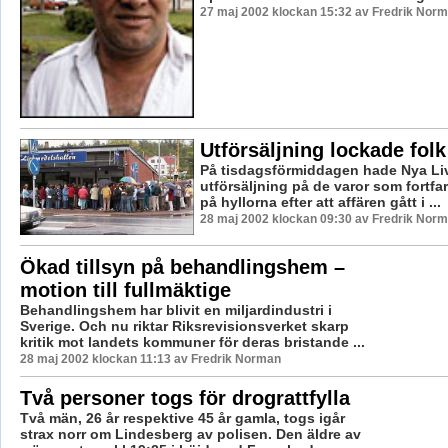
27 maj 2002 klockan 15:32 av Fredrik Nor
Utförsäljning lockade folk
På tisdagsförmiddagen hade Nya Li
utförsäljning på de varor som fortfa
på hyllorna efter att affären gått i ...
28 maj 2002 klockan 09:30 av Fredrik Nor
Ökad tillsyn på behandlingshem –
motion till fullmäktige
Behandlingshem har blivit en miljardindustri i
Sverige. Och nu riktar Riksrevisionsverket skarp
kritik mot landets kommuner för deras bristande ...
28 maj 2002 klockan 11:13 av Fredrik Norman
Två personer togs för drograttfylla
Två män, 26 år respektive 45 år gamla, togs igår
strax norr om Lindesberg av polisen. Den äldre av