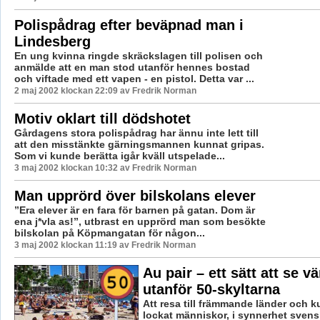
Polispådrag efter beväpnad man i
Lindesberg
En ung kvinna ringde skräckslagen till polisen och
anmälde att en man stod utanför hennes bostad
och viftade med ett vapen - en pistol. Detta var ...
2 maj 2002 klockan 22:09 av Fredrik Norman
Motiv oklart till dödshotet
Gårdagens stora polispådrag har ännu inte lett till
att den misstänkte gärningsmannen kunnat gripas.
Som vi kunde berätta igår kväll utspelade...
3 maj 2002 klockan 10:32 av Fredrik Norman
Man upprörd över bilskolans elever
”Era elever är en fara för barnen på gatan. Dom är
ena j*vla as!”, utbrast en upprörd man som besökte
bilskolan på Köpmangatan för någon...
3 maj 2002 klockan 11:19 av Fredrik Norman
Au pair – ett sätt att se v
utanför 50-skyltarna
Att resa till främmande länder och kul
lockat människor, i synnerhet svensk