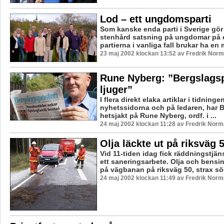
Lod – ett ungdomsparti
Som kanske enda parti i Sverige gö
stenhård satsning på ungdomar på ett
partierna i vanliga fall brukar ha en 
23 maj 2002 klockan 13:52 av Fredrik Nor
Rune Nyberg: ”Bergslags
ljuger”
I flera direkt elaka artiklar i tidning
nyhetssidorna och på ledaren, har Bp
hetsjakt på Rune Nyberg, ordf. i ...
24 maj 2002 klockan 11:28 av Fredrik Nor
Olja läckte ut på riksväg 
Vid 11-tiden idag fick räddningstjän
ett saneringsarbete. Olja och bens
på vägbanan på riksväg 50, strax sö
24 maj 2002 klockan 11:49 av Fredrik Nor