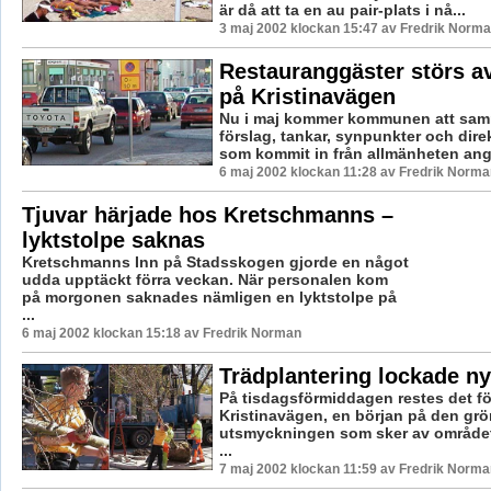
är då att ta en au pair-plats i nå...
3 maj 2002 klockan 15:47 av Fredrik Norm
Restauranggäster störs av
på Kristinavägen
Nu i maj kommer kommunen att samm
förslag, tankar, synpunkter och dire
som kommit in från allmänheten ang
6 maj 2002 klockan 11:28 av Fredrik Norma
Tjuvar härjade hos Kretschmanns –
lyktstolpe saknas
Kretschmanns Inn på Stadsskogen gjorde en något
udda upptäckt förra veckan. När personalen kom
på morgonen saknades nämligen en lyktstolpe på
...
6 maj 2002 klockan 15:18 av Fredrik Norman
Trädplantering lockade ny
På tisdagsförmiddagen restes det fö
Kristinavägen, en början på den gr
utsmyckningen som sker av området.
...
7 maj 2002 klockan 11:59 av Fredrik Norma