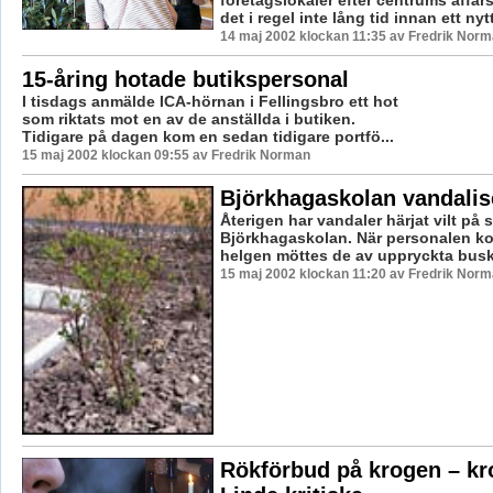
det i regel inte lång tid innan ett nytt
14 maj 2002 klockan 11:35 av Fredrik Nor
15-åring hotade butikspersonal
I tisdags anmälde ICA-hörnan i Fellingsbro ett hot
som riktats mot en av de anställda i butiken.
Tidigare på dagen kom en sedan tidigare portfö...
15 maj 2002 klockan 09:55 av Fredrik Norman
Björkhagaskolan vandalis
Återigen har vandaler härjat vilt på
Björkhagaskolan. När personalen kom
helgen möttes de av uppryckta buska
15 maj 2002 klockan 11:20 av Fredrik Nor
Rökförbud på krogen – kr