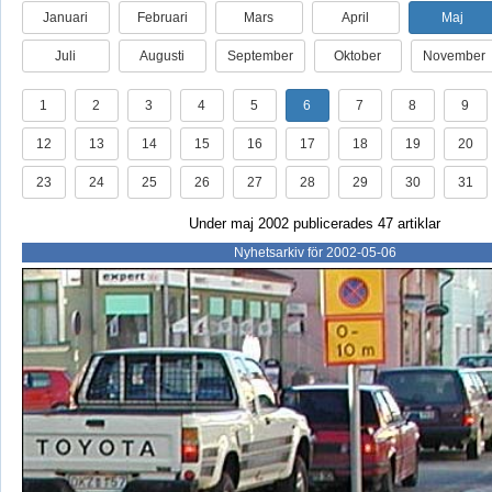
Januari
Februari
Mars
April
Maj
Juli
Augusti
September
Oktober
November
1
2
3
4
5
6
7
8
9
12
13
14
15
16
17
18
19
20
23
24
25
26
27
28
29
30
31
Under maj 2002 publicerades 47 artiklar
Nyhetsarkiv för 2002-05-06