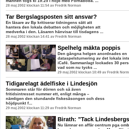
männen togs kl 19:25 i höjd med Fornaboda. ...
28 maj 2002 klockan 11:54 av Fredrik Norman
Tar Bergslagsposten sitt ansvar?
En läsare av Bp kritiserar tidningens sätt att
hantera den lokala debatten och möjligheten att
medverka i den. Läsaren hänvisar till tisdagens ...
28 maj 2002 klockan 14:41 av Fredrik Norman
Spelhelg mäkta poppis
Den gångna helgen anordnades en
dataspelsturnering av det lokala int
iCafé. Sammanlagt lockades 30 perso
vad som nu tycks ...
29 maj 2002 klockan 10:49 av Fredrik Nor
Tidigarelagt ädelfiske i Lindesjön
Sommaren står för dörren och så även
fritidsintresset nummer ett, enligt många –
nämligen den stundande fiskesäsongen och dess
höjdpunkt f...
29 maj 2002 klockan 11:29 av Fredrik Norman
Birath: ”Tack Lindesber
Nu lämnar en affär centrum pga o