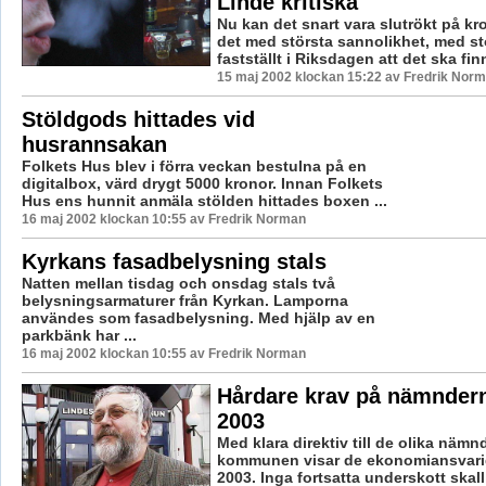
Linde kritiska
Nu kan det snart vara slutrökt på kro
det med största sannolikhet, med sto
fastställt i Riksdagen att det ska finn
15 maj 2002 klockan 15:22 av Fredrik Nor
Stöldgods hittades vid
husrannsakan
Folkets Hus blev i förra veckan bestulna på en
digitalbox, värd drygt 5000 kronor. Innan Folkets
Hus ens hunnit anmäla stölden hittades boxen ...
16 maj 2002 klockan 10:55 av Fredrik Norman
Kyrkans fasadbelysning stals
Natten mellan tisdag och onsdag stals två
belysningsarmaturer från Kyrkan. Lamporna
användes som fasadbelysning. Med hjälp av en
parkbänk har ...
16 maj 2002 klockan 10:55 av Fredrik Norman
Hårdare krav på nämndern
2003
Med klara direktiv till de olika nämn
kommunen visar de ekonomiansvarig
2003. Inga fortsatta underskott skal