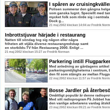
I spåren av cruisingkvälle
Polisen summerar den gångna hel
som ganska lugnt. Speciellt med ta
mycket folk som rörde sig i centrala
Dock g...
21 maj 2002 klockan 14:04 av Fredrik Nor
Inbrottstjuvar härjade i restaurang
Natten till söndag tog sig någon eller några
friheten att stjäla diverse restaurangredskap samt
en storbilds-TV från Restaurang 2000. Enligt ...
21 maj 2002 klockan 15:27 av Fredrik Norman
Parkering intill Flugparken
Med anledning av gårdagens artike
parkeringsmöjligheterna i centrum, b
den fil som stängts av mellan Flugpa
22 maj 2002 klockan 11:57 av Fredrik Nor
Bosse Jardler på återbesö
Omåttligt populär är denne radioprof
Med sitt radioprogram På Jobbet ha
den vanlige arbetarens vardag åtskill
23 maj 2002 klockan 09:21 av Fredrik Nor