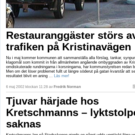
Restauranggäster störs a
trafiken på Kristinavägen
Nu i maj kommer kommunen att sammanställa alla förslag, tankar, synpun
klagomål som kommit in från allmänheten angående ombyggnaden av Kri
omdiskuterade rundningarna i korsningarna, har kommunstyrelsen redan bes
Men om det löser problemet fullt ut längre söderut på gatan kvarstår att s
resultatet blivit en aning …
Läs mer!
6 maj 2002 klockan 11:28 av
Fredrik Norman
Tjuvar härjade hos
Kretschmanns – lyktstolp
saknas
Kretschmanns Inn på Stadsskogen gjorde en något udda upptäckt förra v