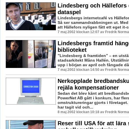
Lindesberg och Hällefors d
dataspel
Lindesbergs internetcafé vs Hällefor
Så ser sammandrabbningen ut. Med
att Hällefors nyligen fått ett eget it-ca
7 maj 2002 klockan 12:07 av Fredrik Norm
Lindesbergs framtid häng
biblioteket
”Lindesberg & framtiden” – en utstä
stadsarkitekt Måns Hallén. Utställn
upp i början av april och fångade då
7 maj 2002 klockan 14:50 av Fredrik Norm
Nerkopplade bredbandsku
rejäla kompensationer
Sedan det blev känt att bredbandsb
PowerNet AB gått i konkurs, har fler
omstruktureringar gjorts i företaget
har tagit vid och...
8 maj 2002 klockan 10:18 av Fredrik Norm
Reser till USA för att lär