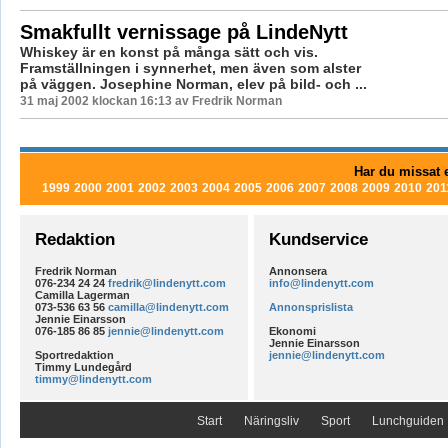
Smakfullt vernissage på LindeNytt
Whiskey är en konst på många sätt och vis.
Framställningen i synnerhet, men även som alster
på väggen. Josephine Norman, elev på bild- och ...
31 maj 2002 klockan 16:13 av Fredrik Norman
Har du missat e
1999
2000
2001
2002
2003
2004
2005
2006
2007
2008
2009
2010
201
Redaktion
Kundservice
Fredrik Norman
Annonsera
076-234 24 24
fredrik@lindenytt.com
info@lindenytt.com
Camilla Lagerman
073-536 63 56
camilla@lindenytt.com
Annonsprislista
Jennie Einarsson
076-185 86 85
jennie@lindenytt.com
Ekonomi
Jennie Einarsson
Sportredaktion
jennie@lindenytt.com
Timmy Lundegård
timmy@lindenytt.com
Start
Näringsliv
Sport
Lunchguiden