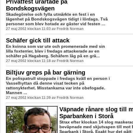
Privatfest urartade på
Bondskogsvägen
Skadegörelse och fylla utmärkte en fest i en
lägenhet på Bondskogsvägen tidigt i lördags. Två
personer som blev hotade av gäster vid festen ...
27 maj 2002 klockan 11:03 av Fredrik Norman
Schäfer gick till attack
En kvinna som var ute och promenerade med sin
lilla foxterrier, blev i fredags attackerade av en
schäfer på Hagaberg. Schäfern låg på en grä...
27 maj 2002 klockan 11:18 av Fredrik Norman
Biltjuv greps på bar gärning
En polispatrull stoppade i fredags kväll en person i
Vasselhyttan då denne visat tecken på
rattonykterhet. Misstankarna var inte obefogade.
Mannen ...
27 maj 2002 klockan 11:39 av Fredrik Norman
Väpnade rånare slog till 
Sparbanken i Storå
Strax efter klockan 14 slog maskera
beväpnade med skjutvapen till mot
Sparbank i Storå. Exakt hur det gått t