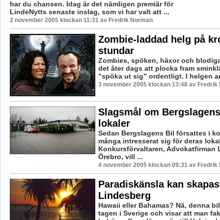
har du chansen. Idag är det nämligen premiär för
LindeNytts senaste inslag, som vi har valt att ...
2 november 2005 klockan 11:31 av Fredrik Norman
Zombie-laddad helg på kr
stundar
Zombies, spöken, häxor och blodiga 
det åter dags att plocka fram smink
”spöka ut sig” ordentligt. I helgen a
3 november 2005 klockan 13:48 av Fredri
Slagsmål om Bergslagens
lokaler
Sedan Bergslagens Bil försattes i k
många intresserat sig för deras lokal
Konkursförvaltaren, Advokatfirman L
Örebro, vill ...
4 november 2005 klockan 09:31 av Fredri
Paradiskänsla kan skapas
Lindesberg
Hawaii eller Bahamas? Nä, denna bild
tagen i Sverige och visar att man fak