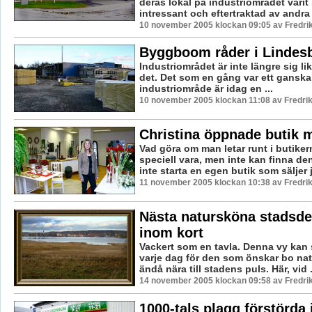
deras lokal på industriområdet varit
intressant och eftertraktad av andra f
10 november 2005 klockan 09:05 av Fredr
Byggboom råder i Lindes
Industriområdet är inte längre sig lik
det. Det som en gång var ett ganska 
industriområde är idag en ...
10 november 2005 klockan 11:08 av Fredr
Christina öppnade butik m
Vad göra om man letar runt i butiker
speciell vara, men inte kan finna den
inte starta en egen butik som säljer j
11 november 2005 klockan 10:38 av Fredr
Nästa natursköna stadsde
inom kort
Vackert som en tavla. Denna vy kan
varje dag för den som önskar bo na
ändå nära till stadens puls. Här, vid .
14 november 2005 klockan 09:58 av Fredr
1000-tals plagg förstörda 