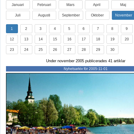
Januari
Februari
Mars
April
Maj
Juli
Augusti
September
Oktober
November
1
2
3
4
5
6
7
8
9
12
13
14
15
16
17
18
19
20
23
24
25
26
27
28
29
30
Under november 2005 publicerades 41 artiklar
Nyhetsarkiv för 2005-11-01