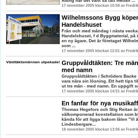
Aldrig har det varit så tätt mellan ...
17 november 2005 klockan 10:59 av Fredr
Wilhelmssons Bygg köpe
Handelshuset
Från och med måndag i nästa vecka
Handelshuset, f d Byggmaterial, på 
en ny ägare. Det är företaget Wilh
som ...
17 november 2005 klockan 12:01 av Fredr
Gruppvåldtäkten: Tre män
med namn
Gruppvåldtäkten i Schröders Backe 
vara nära sin lösning. Ett hett tips ti
ut tre män - med namn. En uppgift so
17 november 2005 klockan 14:51 av Fredr
En fanfar för nya musikaf
Thomas Hegefors och Stig Reitan är
välkomponerad konstellation som b
kända för att ligga bakom låten ”Vi ä
Lindesbergare...
18 november 2005 klockan 13:56 av Fredr