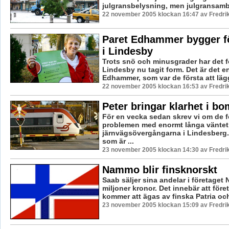
julgransbelysning, men julgransamb
22 november 2005 klockan 16:47 av Fredr
Paret Edhammer bygger fö
i Lindesby
Trots snö och minusgrader har det f
Lindesby nu tagit form. Det är det e
Edhammer, som var de första att lägg
22 november 2005 klockan 16:53 av Fredr
Peter bringar klarhet i bo
För en vecka sedan skrev vi om de f
problemen med enormt långa vänteti
järnvägsövergångarna i Lindesberg.
som är ...
23 november 2005 klockan 14:30 av Fredr
Nammo blir finsknorskt
Saab säljer sina andelar i företaget
miljoner kronor. Det innebär att före
kommer att ägas av finska Patria och 
23 november 2005 klockan 15:09 av Fredr