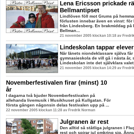
Lena Ericsson prickade rät
Bellmantipset
Lindlöven föll mot Grums på hemma
förlusten innebar även en vinst: för
från Lindesberg. En brakmiddag på 
Bellman...
21 november 2005 klockan 10:18 av Fredr
Lindeskolan tappar elever
När länets niondeklassare själva får v
gymnasieskola de vill gå i nästa år, 
Lindeskolan inte det självklara valet.
21 november 2005 klockan 14:29 av Fredr
Novemberfestivalen firar (minst) 10
år
I dagarna två bjuder Novemberfestivalen på
allehanda livemusik i Musikhuset på Kullgatan. För
första gången någonsin delas festivalen upp på ...
22 november 2005 klockan 11:28 av Fredrik Norman
Julgranen är rest
Den alltid så ståtliga julgranen i Flu
rest och spirar jul omkring sig. Änn