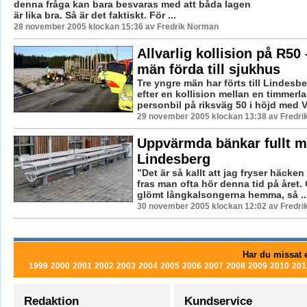
denna fråga kan bara besvaras med att båda lagen
är lika bra. Så är det faktiskt. För ...
28 november 2005 klockan 15:36 av Fredrik Norman
Allvarlig kollision på R50 
män förda till sjukhus
Tre yngre män har förts till Lindesbe
efter en kollision mellan en timmerla
personbil på riksväg 50 i höjd med V
29 november 2005 klockan 13:38 av Fredr
Uppvärmda bänkar fullt mö
Lindesberg
”Det är så kallt att jag fryser häcken
fras man ofta hör denna tid på året
glömt långkalsongerna hemma, så ..
30 november 2005 klockan 12:02 av Fredr
Har du missat e
1999
2000
2001
2002
2003
2004
2005
2006
2007
2008
2009
2010
201
Redaktion
Kundservice