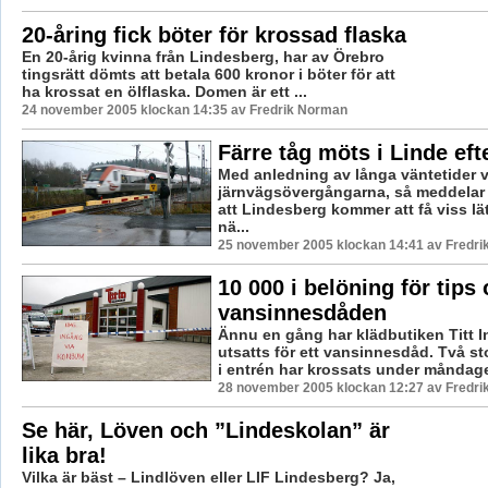
20-åring fick böter för krossad flaska
En 20-årig kvinna från Lindesberg, har av Örebro
tingsrätt dömts att betala 600 kronor i böter för att
ha krossat en ölflaska. Domen är ett ...
24 november 2005 klockan 14:35 av Fredrik Norman
Färre tåg möts i Linde eft
Med anledning av långa väntetider v
järnvägsövergångarna, så meddelar
att Lindesberg kommer att få viss lä
nä...
25 november 2005 klockan 14:41 av Fredr
10 000 i belöning för tips
vansinnesdåden
Ännu en gång har klädbutiken Titt I
utsatts för ett vansinnesdåd. Två st
i entrén har krossats under måndage
28 november 2005 klockan 12:27 av Fredr
Se här, Löven och ”Lindeskolan” är
lika bra!
Vilka är bäst – Lindlöven eller LIF Lindesberg? Ja,