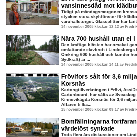
vansinnesdåd mot klädbut
Tidigt på måndagsmorgonen krossa
stycken stora skyltfönster för klädbu
varuhallstorget. Glassplitter har farit 
14 november 2005 klockan 12:12 av Fredr
Nära 700 hushåll utan el 
Den kraftiga blåsten har orsakat ga
omfattande elavbrott i Lindesberg
Omkring 600 hushåll och kunder hos
Sydkraft) är ...
14 november 2005 klockan 14:11 av Fredr
Frövifors sålt för 3,6 milja
Korsnäs
Kartongtillverkningen i Frövi, Assi
Cartonboard, har sålts av Sveaskog t
Kinnevikägda Korsnäs för 3,6 miljard
Affären tillkä...
15 november 2005 klockan 09:17 av Fredr
Bomfällningarna fortfara
värdelöst synkade
Trots flera års diskussioner om Lin