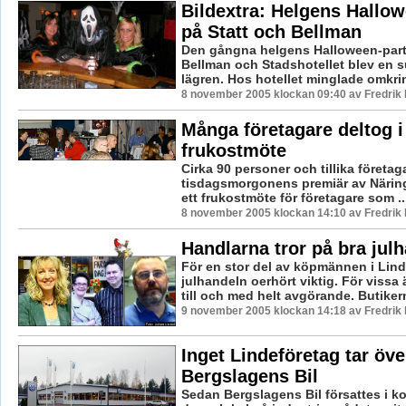
Bildextra: Helgens Hallo
på Statt och Bellman
Den gångna helgens Halloween-part
Bellman och Stadshotellet blev en s
lägren. Hos hotellet minglade omkrin
8 november 2005 klockan 09:40 av Fredri
Många företagare deltog i
frukostmöte
Cirka 90 personer och tillika företaga
tisdagsmorgonens premiär av Näring
ett frukostmöte för företagare som ..
8 november 2005 klockan 14:10 av Fredri
Handlarna tror på bra julh
För en stor del av köpmännen i Lind
julhandeln oerhört viktig. För vissa 
till och med helt avgörande. Butikerna
9 november 2005 klockan 14:18 av Fredri
Inget Lindeföretag tar öve
Bergslagens Bil
Sedan Bergslagens Bil försattes i k