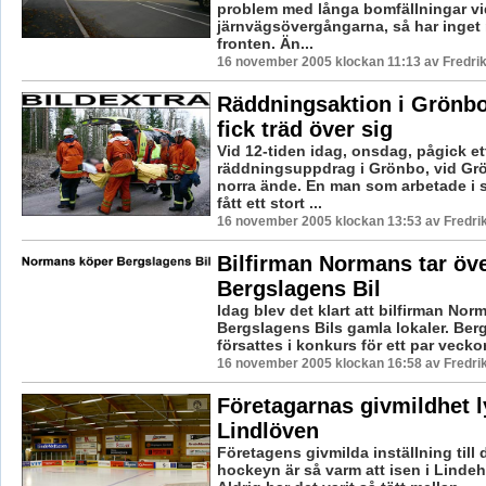
problem med långa bomfällningar vi
järnvägsövergångarna, så har inget 
fronten. Än...
16 november 2005 klockan 11:13 av Fredr
Räddningsaktion i Grönb
fick träd över sig
Vid 12-tiden idag, onsdag, pågick et
räddningsuppdrag i Grönbo, vid Gr
norra ände. En man som arbetade i
fått ett stort ...
16 november 2005 klockan 13:53 av Fredr
Bilfirman Normans tar öve
Bergslagens Bil
Idag blev det klart att bilfirman Nor
Bergslagens Bils gamla lokaler. Ber
försattes i konkurs för ett par vecko
16 november 2005 klockan 16:58 av Fredr
Företagarnas givmildhet l
Lindlöven
Företagens givmilda inställning till 
hockeyn är så varm att isen i Lindeh