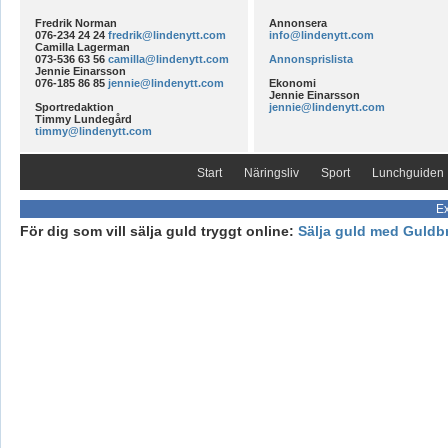
Fredrik Norman
Annonsera
076-234 24 24
fredrik@lindenytt.com
info@lindenytt.com
Camilla Lagerman
073-536 63 56
camilla@lindenytt.com
Annonsprislista
Jennie Einarsson
076-185 86 85
jennie@lindenytt.com
Ekonomi
Jennie Einarsson
Sportredaktion
jennie@lindenytt.com
Timmy Lundegård
timmy@lindenytt.com
Start
Näringsliv
Sport
Lunchguiden
Ex
För dig som vill sälja guld tryggt online:
Sälja guld med Guldb