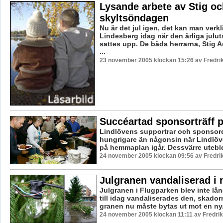
Lysande arbete av Stig och
skyltsöndagen
Nu är det jul igen, det kan man verkl
Lindesberg idag när den årliga jul
sattes upp. De båda herrarna, Stig
...
23 november 2005 klockan 15:26 av Fredr
Succéartad sponsorträff 
Lindlövens supportrar och sponsore
hungrigare än någonsin när Lindlöv
på hemmaplan igår. Dessvärre uteblev
24 november 2005 klockan 09:56 av Fredr
Julgranen vandaliserad i 
Julgranen i Flugparken blev inte lån
till idag vandaliserades den, skador
granen nu måste bytas ut mot en ny. 
24 november 2005 klockan 11:11 av Fredri