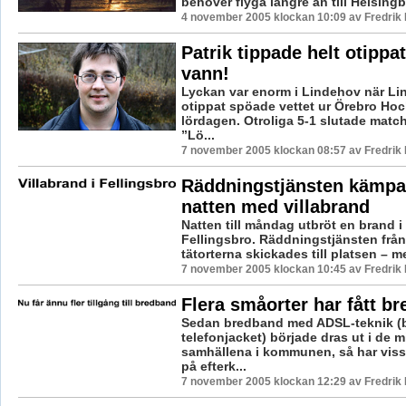
behöver flyga längre än till Helsingbo
4 november 2005 klockan 10:09 av Fredri
Patrik tippade helt otippa
vann!
Lyckan var enorm i Lindehov när Li
otippat spöade vettet ur Örebro Ho
lördagen. Otroliga 5-1 slutade mat
”Lö...
7 november 2005 klockan 08:57 av Fredri
Räddningstjänsten kämpa
natten med villabrand
Natten till måndag utbröt en brand i e
Fellingsbro. Räddningstjänsten från 
tätorterna skickades till platsen – m
7 november 2005 klockan 10:45 av Fredri
Flera småorter har fått b
Sedan bredband med ADSL-teknik (
telefonjacket) började dras ut i de 
samhällena i kommunen, så har viss
på efterk...
7 november 2005 klockan 12:29 av Fredri