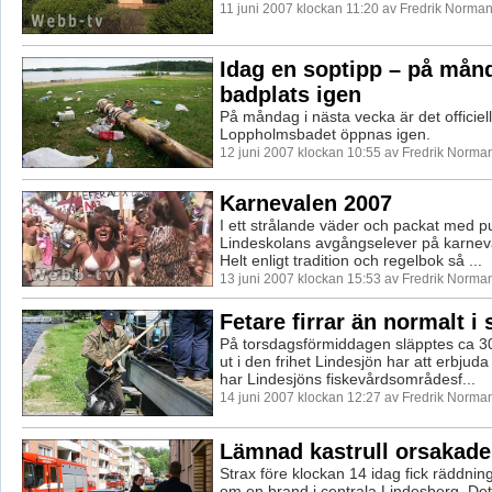
11 juni 2007 klockan 11:20 av Fredrik Norma
Idag en soptipp – på mån
badplats igen
På måndag i nästa vecka är det officiell
Loppholmsbadet öppnas igen.
12 juni 2007 klockan 10:55 av Fredrik Norma
Karnevalen 2007
I ett strålande väder och packat med pu
Lindeskolans avgångselever på karneval
Helt enligt tradition och regelbok så ...
13 juni 2007 klockan 15:53 av Fredrik Norma
Fetare firrar än normalt i 
På torsdagsförmiddagen släpptes ca 3
ut i den frihet Lindesjön har att erbju
har Lindesjöns fiskevårdsområdesf...
14 juni 2007 klockan 12:27 av Fredrik Norma
Lämnad kastrull orsakade
Strax före klockan 14 idag fick räddnin
om en brand i centrala Lindesberg. Det