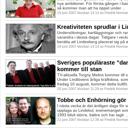
nya ambitioner. För första gången i bad
så kommer man att ha öppet under ...
19 juni 2007 klockan 14:14 av Fredrik Norma
Kreativiteten sprudlar i L
Undersökningar, kartläggningar och ra
varandra i dessa dagar. Tidigare i veck
berätta att Lindesberg placerat sig på e
19 juni 2007 klockan 14:14 av Fredrik Norma
Sveriges populäraste ”da
kommer till stan
TV-aktuella Torgny Melins kommer till 
Under Lindlövens årliga kräftskiva, som i
fredag 10 augusti, kommer detta kultfö.
20 juni 2007 klockan 11:29 av Fredrik Norma
Tobbe och Enhörning gör 
I nästa vecka är det äntligen dags fö
upplaga av Lindekul, evenemanget som
1993 blivit större, bättre och har tagit ..
21 juni 2007 klockan 12:38 av Fredrik Norma