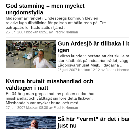
God stämning – men mycket
ungdomsfylla
Midsommarfirandet i Lindesbergs kommun blev en
relativt lugn tillställning för polisen att hålla reda på. Tre
extrapatruller hade satts i tjänst ...
25 juni 2007 klockan 09:51 av Fredrik Norman
Gun Ardesjö är tillbaka i
igen
I våras kunde vi berätta att det skulle 
stor klädbutik på industriområdet, väg
Lågprisvaruhuset Mejk. I dagarna ...
26 juni 2007 klockan 12:12 av Fredrik Norma
Kvinna brutalt misshandlad och
våldtagen i natt
En 34-årig man greps i natt av polisen sedan han
misshandlat och våldtagit sin före detta flickvän.
Misshandeln var mycket brutal och med ...
27 juni 2007 klockan 08:30 av Fredrik Norman
Så här ”varmt” är det i ba
just nu