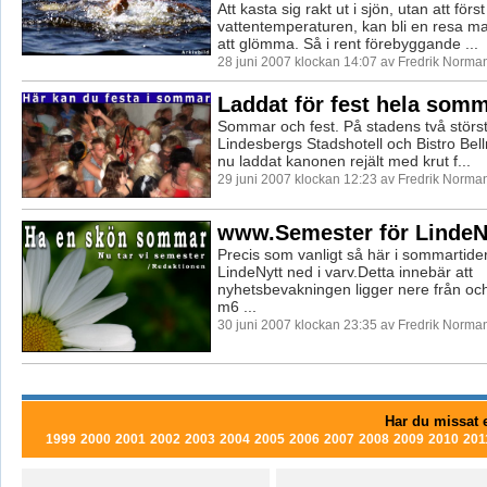
Att kasta sig rakt ut i sjön, utan att först
vattentemperaturen, kan bli en resa 
att glömma. Så i rent förebyggande ...
28 juni 2007 klockan 14:07 av Fredrik Norma
Laddat för fest hela som
Sommar och fest. På stadens två störst
Lindesbergs Stadshotell och Bistro Be
nu laddat kanonen rejält med krut f...
29 juni 2007 klockan 12:23 av Fredrik Norma
www.Semester för LindeN
Precis som vanligt så här i sommartider
LindeNytt ned i varv.Detta innebär att
nyhetsbevakningen ligger nere från och 
m6 ...
30 juni 2007 klockan 23:35 av Fredrik Norma
Har du missat e
1999
2000
2001
2002
2003
2004
2005
2006
2007
2008
2009
2010
201