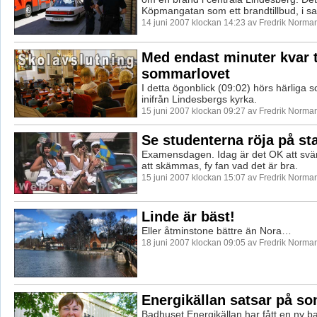
Köpmangatan som ett brandtillbud, i s
14 juni 2007 klockan 14:23 av Fredrik Norma
Med endast minuter kvar t
sommarlovet
I detta ögonblick (09:02) hörs härliga 
inifrån Lindesbergs kyrka.
15 juni 2007 klockan 09:27 av Fredrik Norma
Se studenterna röja på st
Examensdagen. Idag är det OK att svära
att skämmas, fy fan vad det är bra.
15 juni 2007 klockan 15:07 av Fredrik Norma
Linde är bäst!
Eller åtminstone bättre än Nora…
18 juni 2007 klockan 09:05 av Fredrik Norma
Energikällan satsar på 
Badhuset Energikällan har fått en ny b