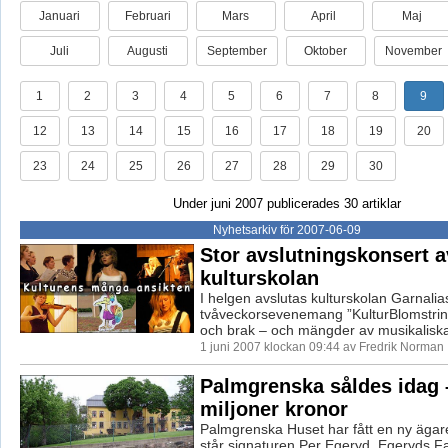
Januari
Februari
Mars
April
Maj
Juli
Augusti
September
Oktober
November
1
2
3
4
5
6
7
8
9
12
13
14
15
16
17
18
19
20
23
24
25
26
27
28
29
30
Under juni 2007 publicerades 30 artiklar
Nyhetsarkiv för 2007-06-09
Stor avslutningskonsert a
kulturskolan
I helgen avslutas kulturskolan Garnalia
tvåveckorsevenemang ”KulturBlomstri
och brak – och mängder av musikaliska 
1 juni 2007 klockan 09:44 av Fredrik Norman
Palmgrenska såldes idag –
miljoner kronor
Palmgrenska Huset har fått en ny ägare
står signaturen Per Egeryd, Egeryds Fa