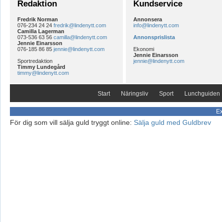
Redaktion
Kundservice
Fredrik Norman
Annonsera
076-234 24 24
fredrik@lindenytt.com
info@lindenytt.com
Camilla Lagerman
073-536 63 56
camilla@lindenytt.com
Annonsprislista
Jennie Einarsson
076-185 86 85
jennie@lindenytt.com
Ekonomi
Jennie Einarsson
Sportredaktion
jennie@lindenytt.com
Timmy Lundegård
timmy@lindenytt.com
Start
Näringsliv
Sport
Lunchguiden
Ex
För dig som vill sälja guld tryggt online:
Sälja guld med Guldbrev