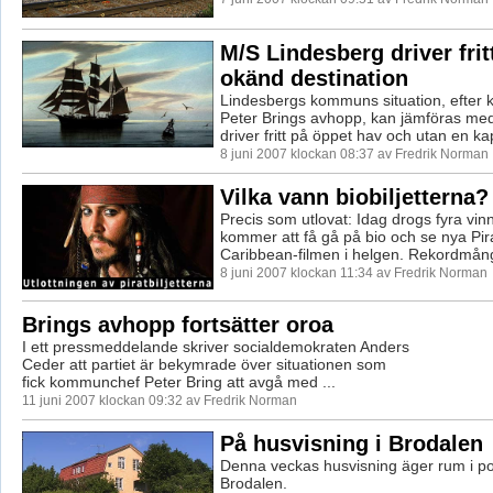
M/S Lindesberg driver frit
okänd destination
Lindesbergs kommuns situation, efter
Peter Brings avhopp, kan jämföras me
driver fritt på öppet hav och utan en kap
8 juni 2007 klockan 08:37 av Fredrik Norman
Vilka vann biobiljetterna?
Precis som utlovat: Idag drogs fyra vi
kommer att få gå på bio och se nya Pir
Caribbean-filmen i helgen. Rekordmång
8 juni 2007 klockan 11:34 av Fredrik Norman
Brings avhopp fortsätter oroa
I ett pressmeddelande skriver socialdemokraten Anders
Ceder att partiet är bekymrade över situationen som
fick kommunchef Peter Bring att avgå med ...
11 juni 2007 klockan 09:32 av Fredrik Norman
På husvisning i Brodalen
Denna veckas husvisning äger rum i p
Brodalen.