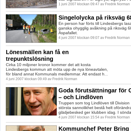
1 juni 2007 klockan 09:47 av Fredrik Norman
Singelolycka på riksväg 6
En person har förts till Lindesbergs lasa
ganska ohygglig avåkning på riksväg 6
Aspafallet.
4 juni 2007 klockan 09:07 av Fredrik Norman
Lönesmällen kan få en
trepunktslösning
Cirka 10 miljoner kronor kommer det att kosta
Lindesbergs kommun att möta upp de nya löneavtalen,
för bland annat Kommunals medlemmar. Att endast h...
4 juni 2007 klockan 09:49 av Fredrik Norman
Goda förutsättningar för 
– och Lindlöven
Truppen som tog Lindlöven till Divisi
största sannolikhet bestå helt oförändr
glädjebesked ger klubben idag. I söndag
4 juni 2007 klockan 15:54 av Fredrik Norman
Kommunchef Peter Bring 