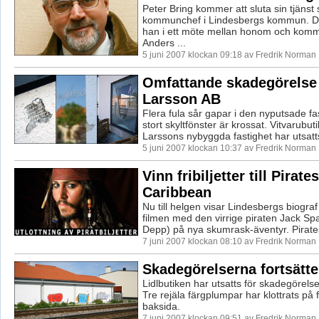
Peter Bring kommer att sluta sin tjänst
kommunchef i Lindesbergs kommun. De
han i ett möte mellan honom och kom
Anders ...
5 juni 2007 klockan 09:18 av Fredrik Norman
Omfattande skadegörelse
Larsson AB
Flera fula sår gapar i den nyputsade f
stort skyltfönster är krossat. Vitvarubut
Larssons nybyggda fastighet har utsatts 
5 juni 2007 klockan 10:37 av Fredrik Norman
Vinn fribiljetter till Pirate
Caribbean
Nu till helgen visar Lindesbergs biograf
filmen med den virrige piraten Jack S
Depp) på nya skumrask-äventyr. Pirates 
7 juni 2007 klockan 08:10 av Fredrik Norman
Skadegörelserna fortsätt
Lidlbutiken har utsatts för skadegörelse 
Tre rejäla färgplumpar har klottrats på 
baksida.
7 juni 2007 klockan 09:51 av Fredrik Norman