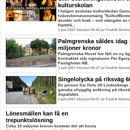
kulturskolan
I helgen avslutas kulturskolan Garn
tvåveckorsevenemang ”KulturBloms
dunder och brak – och mängder av 
framträ...
1 juni 2007 klockan 09:44 av Fredrik Norma
Palmgrenska såldes idag –
miljoner kronor
Palmgrenska Huset har fått en ny äg
kontraktet står signaturen Per Eger
Fastigheter AB.
1 juni 2007 klockan 09:47 av Fredrik Norma
Singelolycka på riksväg 6
En person har förts till Lindesbergs 
ganska ohygglig avåkning på riksvä
Aspafallet.
4 juni 2007 klockan 09:07 av Fredrik Norma
Lönesmällen kan få en
trepunktslösning
Cirka 10 miljoner kronor kommer det att kosta