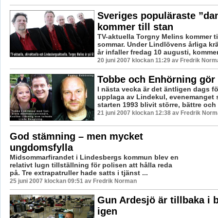
Sveriges populäraste ”da
kommer till stan
TV-aktuella Torgny Melins kommer til
sommar. Under Lindlövens årliga krä
år infaller fredag 10 augusti, kommer 
20 juni 2007 klockan 11:29 av Fredrik Norm
Tobbe och Enhörning gör 
I nästa vecka är det äntligen dags 
upplaga av Lindekul, evenemanget
starten 1993 blivit större, bättre och h
21 juni 2007 klockan 12:38 av Fredrik Nor
God stämning – men mycket
ungdomsfylla
Midsommarfirandet i Lindesbergs kommun blev en
relativt lugn tillställning för polisen att hålla reda
på. Tre extrapatruller hade satts i tjänst ...
25 juni 2007 klockan 09:51 av Fredrik Norman
Gun Ardesjö är tillbaka i
igen