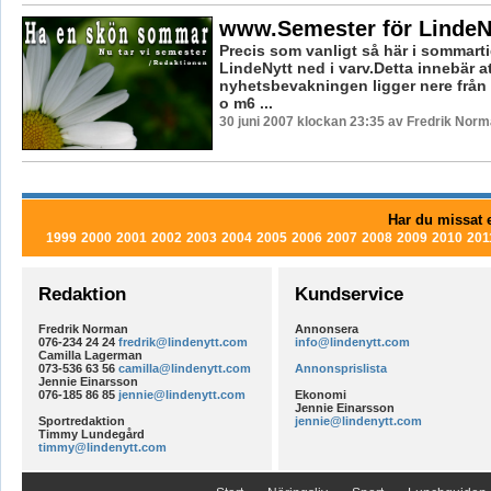
www.Semester för LindeN
Precis som vanligt så här i sommarti
LindeNytt ned i varv.Detta innebär at
nyhetsbevakningen ligger nere från 
o m6 ...
30 juni 2007 klockan 23:35 av Fredrik Nor
Har du missat e
1999
2000
2001
2002
2003
2004
2005
2006
2007
2008
2009
2010
201
Redaktion
Kundservice
Fredrik Norman
Annonsera
076-234 24 24
fredrik@lindenytt.com
info@lindenytt.com
Camilla Lagerman
073-536 63 56
camilla@lindenytt.com
Annonsprislista
Jennie Einarsson
076-185 86 85
jennie@lindenytt.com
Ekonomi
Jennie Einarsson
Sportredaktion
jennie@lindenytt.com
Timmy Lundegård
timmy@lindenytt.com