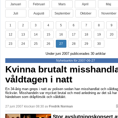
Januari
Februari
Mars
April
Maj
Juli
Augusti
September
Oktober
November
1
2
3
4
5
6
7
8
9
12
13
14
15
16
17
18
19
20
23
24
25
26
27
28
29
30
Under juni 2007 publicerades 30 artiklar
Nyhetsarkiv för 2007-06-27
Kvinna brutalt misshandl
våldtagen i natt
En 34-årig man greps i natt av polisen sedan han misshandlat och våldtagi
flickvän. Misshandeln var mycket brutal och med anledning av det så har p
händelsen som dråpförsök och våldtäkt.
27 juni 2007 klockan 08:30 av
Fredrik Norman
Stor avslutningskonsert a