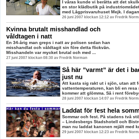
I våras kunde vi berätta att det skul
en stor klädbutik på industriområde
med Lågprisvaruhuset Mejk. I dagarn
26 juni 2007 klockan 12:12 av Fredrik Nor
Kvinna brutalt misshandlad och
våldtagen i natt
En 34-årig man greps i natt av polisen sedan han
misshandlat och våldtagit sin före detta flickvän.
Misshandeln var mycket brutal och med ...
27 juni 2007 klockan 08:30 av Fredrik Norman
Så här ”varmt” är det i ba
just nu
Att kasta sig rakt ut i sjön, utan att 
vattentemperaturen, kan bli en resa
kommer att glömma. Så i rent föreby
28 juni 2007 klockan 14:07 av Fredrik Nor
Laddat för fest hela som
Sommar och fest. På stadens två stö
– Lindesbergs Stadshotell och Bistr
man nu laddat kanonen rejält med kru
29 juni 2007 klockan 12:23 av Fredrik Nor