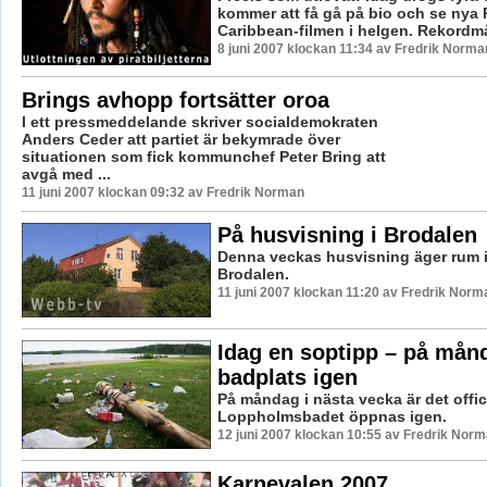
kommer att få gå på bio och se nya P
Caribbean-filmen i helgen. Rekordmå
8 juni 2007 klockan 11:34 av Fredrik Norma
Brings avhopp fortsätter oroa
I ett pressmeddelande skriver socialdemokraten
Anders Ceder att partiet är bekymrade över
situationen som fick kommunchef Peter Bring att
avgå med ...
11 juni 2007 klockan 09:32 av Fredrik Norman
På husvisning i Brodalen
Denna veckas husvisning äger rum i
Brodalen.
11 juni 2007 klockan 11:20 av Fredrik Norm
Idag en soptipp – på mån
badplats igen
På måndag i nästa vecka är det offici
Loppholmsbadet öppnas igen.
12 juni 2007 klockan 10:55 av Fredrik Nor
Karnevalen 2007