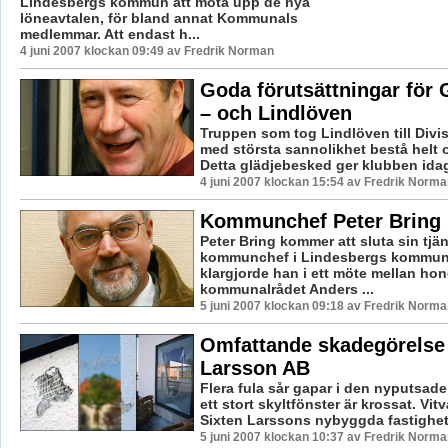
Lindesbergs kommun att möta upp de nya
löneavtalen, för bland annat Kommunals
medlemmar. Att endast h...
4 juni 2007 klockan 09:49 av Fredrik Norman
Goda förutsättningar för 
– och Lindlöven
Truppen som tog Lindlöven till Div
med största sannolikhet bestå helt 
Detta glädjebesked ger klubben idag.
4 juni 2007 klockan 15:54 av Fredrik Norma
Kommunchef Peter Bring 
Peter Bring kommer att sluta sin tjä
kommunchef i Lindesbergs kommun.
klargjorde han i ett möte mellan h
kommunalrådet Anders ...
5 juni 2007 klockan 09:18 av Fredrik Norma
Omfattande skadegörelse
Larsson AB
Flera fula sår gapar i den nyputsad
ett stort skyltfönster är krossat. Vit
Sixten Larssons nybyggda fastighet h
5 juni 2007 klockan 10:37 av Fredrik Norma