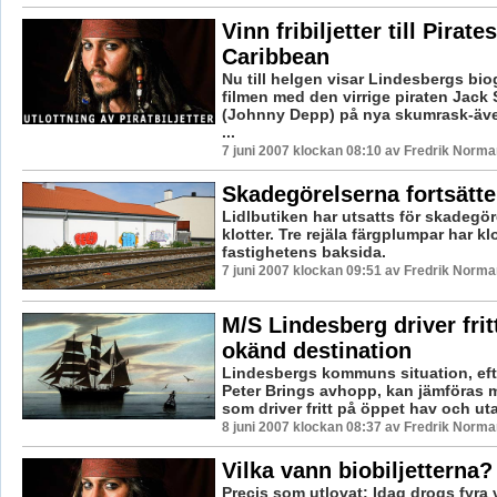
Vinn fribiljetter till Pirate
Caribbean
Nu till helgen visar Lindesbergs bio
filmen med den virrige piraten Jack
(Johnny Depp) på nya skumrask-även
...
7 juni 2007 klockan 08:10 av Fredrik Norma
Skadegörelserna fortsätt
Lidlbutiken har utsatts för skadegör
klotter. Tre rejäla färgplumpar har kl
fastighetens baksida.
7 juni 2007 klockan 09:51 av Fredrik Norma
M/S Lindesberg driver frit
okänd destination
Lindesbergs kommuns situation, e
Peter Brings avhopp, kan jämföras 
som driver fritt på öppet hav och uta
8 juni 2007 klockan 08:37 av Fredrik Norma
Vilka vann biobiljetterna?
Precis som utlovat: Idag drogs fyra