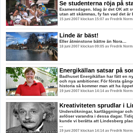
Se studenterna röja på st
Examensdagen. Idag är det OK att sv
utan att skämmas, fy fan vad det är 
15 juni 2007 klockan 15:07 av Fredrik Nor
Linde är bäst!
Eller åtminstone bättre än Nora…
18 juni 2007 klockan 09:05 av Fredrik Nor
Energikällan satsar på 
Badhuset Energikällan har fått en n
och nya ambitioner. För första gång
historia så kommer man att ha öppet 
19 juni 2007 klockan 14:14 av Fredrik Nor
Kreativiteten sprudlar i L
Undersökningar, kartläggningar och
avlöser varandra i dessa dagar. Tidi
kunde vi berätta att Lindesberg plac
...
19 juni 2007 klockan 14:14 av Fredrik Nor