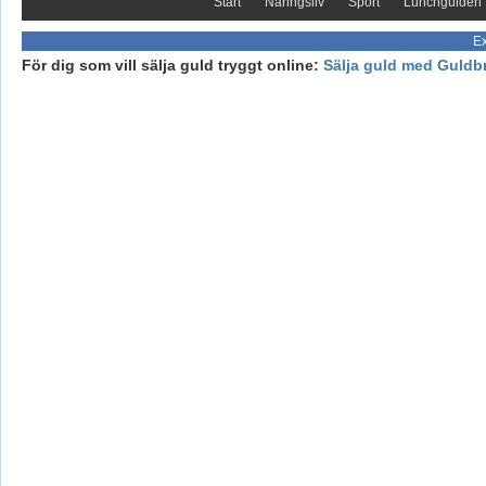
Start
Näringsliv
Sport
Lunchguiden
Ex
För dig som vill sälja guld tryggt online:
Sälja guld med Guldb