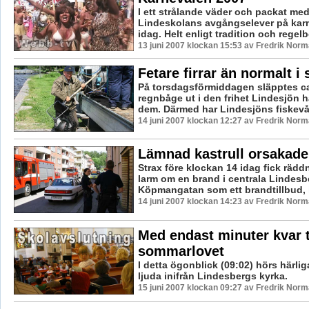
I ett strålande väder och packat med
Lindeskolans avgångselever på karn
idag. Helt enligt tradition och regelb
13 juni 2007 klockan 15:53 av Fredrik Nor
Fetare firrar än normalt i 
På torsdagsförmiddagen släpptes ca
regnbåge ut i den frihet Lindesjön h
dem. Därmed har Lindesjöns fiskevå
14 juni 2007 klockan 12:27 av Fredrik Nor
Lämnad kastrull orsakade
Strax före klockan 14 idag fick rädd
larm om en brand i centrala Lindesb
Köpmangatan som ett brandtillbud, 
14 juni 2007 klockan 14:23 av Fredrik Nor
Med endast minuter kvar t
sommarlovet
I detta ögonblick (09:02) hörs härl
ljuda inifrån Lindesbergs kyrka.
15 juni 2007 klockan 09:27 av Fredrik Nor