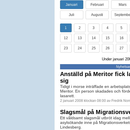
Januari
Februari
Mars
Juli
Augusti
Septembe
1
2
3
4
5
12
13
14
15
16
23
24
25
26
27
Under januari 20
Nyhetsar
Anställd på Meritor fick l
sig
Tidigt i morse inträffade en arbetsplat
Meritor. En person skadades och förde
lasarett.
2 januari 2008 klockan 08:00 av Fredrik No
Slagsmål på Migrationsv
Ett våldsamt slagsmål utbröt idag mell
asylsökande inne på Migrationsverkets
Lindesberg.