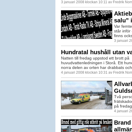
3 januari 2008 klockan 10:11 av Fredrik No
Aktieb
salu” 
Var femte
står infö
finns ocks
3 januari 
Hundratal hushåll utan va
Natten till fredag uppstod ett brott på
huvudvattenledningen i Storå. Ett hund
norra delen av orten har drabbats och v
4 januari 2008 klockan 10:31 av Fredrik No
Allvar
Gulds
Två perso
frätskado
på fredag
4 januari 
Brand 
allmän