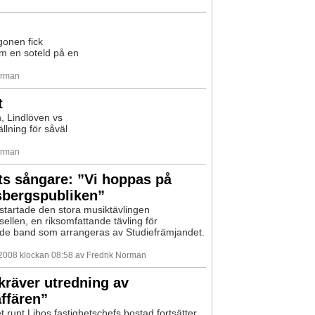
gonen fick
om en soteld på en
orman
t
, Lindlöven vs
ällning för såväl
orman
s sångare: ”Vi hoppas på
sbergspubliken”
 startade den stora musiktävlingen
ellen, en riksomfattande tävling för
de band som arrangeras av Studiefrämjandet.
 2008 klockan 08:58 av Fredrik Norman
 kräver utredning av
ffären”
t runt Libos fastighetschefs bostad fortsätter.