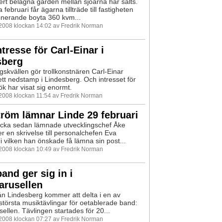
rt belägna gården mellan sjöarna har sålts.
 februari får ägarna tillträde till fastigheten
nerande boyta 360 kvm...
 2008 klockan 14:02 av Fredrik Norman
ntresse för Carl-Einar i
sberg
skvällen gör trollkonstnären Carl-Einar
tt nedstamp i Lindesberg. Och intresset för
k har visat sig enormt.
 2008 klockan 11:54 av Fredrik Norman
röm lämnar Linde 29 februari
ecka sedan lämnade utvecklingschef Åke
r en skrivelse till personalchefen Eva
i vilken han önskade få lämna sin post...
 2008 klockan 10:49 av Fredrik Norman
and ger sig in i
arusellen
ån Lindesberg kommer att delta i en av
största musiktävlingar för oetablerade band:
ellen. Tävlingen startades för 20...
 2008 klockan 07:27 av Fredrik Norman