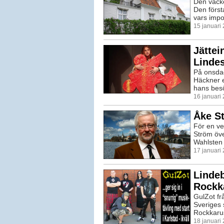
Den vacke
Den första
vars impo
15 januari
Jättei
Linde
På onsdag
Häckner e
hans besö
16 januari
Åke St
För en v
Ström öve
Wahlsten 
17 januari
Lindeb
Rockk
GulZot fr
Sveriges 
Rockkarus
18 januari