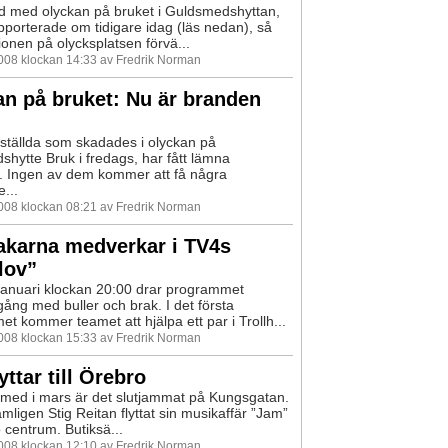
d med olyckan på bruket i Guldsmedshyttan,
pporterade om tidigare idag (läs nedan), så
ionen på olycksplatsen förvä...
2008 klockan 14:33 av Fredrik Norman
n på bruket: Nu är branden
ställda som skadades i olyckan på
hytte Bruk i fredags, har fått lämna
. Ingen av dem kommer att få några
...
2008 klockan 08:21 av Fredrik Norman
akarna medverkar i TV4s
lov”
januari klockan 20:00 drar programmet
gång med buller och brak. I det första
t kommer teamet att hjälpa ett par i Trollh...
2008 klockan 15:33 av Fredrik Norman
yttar till Örebro
med i mars är det slutjammat på Kungsgatan.
mligen Stig Reitan flyttat sin musikaffär ”Jam”
o centrum. Butiksä...
2008 klockan 12:10 av Fredrik Norman