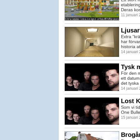
etablering
Deras kon
11 januari
Ljusar
Extra ”krä
har förvan
historia at
14 januari
Tysk 
För den m
ett datum
det tyska
14 januari
Lost K
Som vi ti
One Bullet
15 januari
Brogår