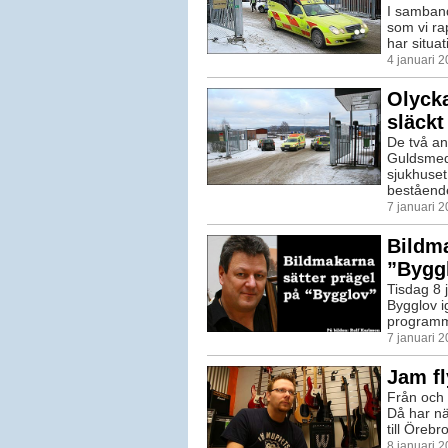
I samban
som vi ra
har situat
4 januari 
Olycka
släckt
De två an
Guldsmeds
sjukhuset
bestående
7 januari 
Bildm
”Bygg
Tisdag 8 
Bygglov i
programme
7 januari 
Jam fl
Från och 
Då har nä
till Örebr
8 januari 