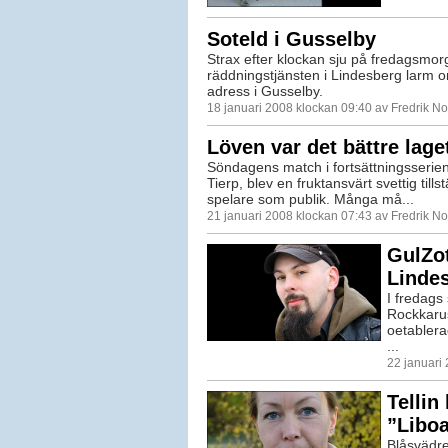
Soteld i Gusselby
Strax efter klockan sju på fredagsmor
räddningstjänsten i Lindesberg larm 
adress i Gusselby.
18 januari 2008 klockan 09:40 av Fredrik N
Löven var det bättre lage
Söndagens match i fortsättningsserien
Tierp, blev en fruktansvärt svettig tillst
spelare som publik. Många må...
21 januari 2008 klockan 07:43 av Fredrik N
GulZot
Linde
I fredags
Rockkarus
oetablera
...
22 januari
Tellin
”Liboa
Blåsvädre