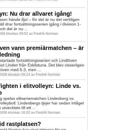
n: Nu drar allvaret igång!
som hände ifjol – för det är nu det verkligen
väll drar fortsättningsserien igång i division 1-
ch det är nu ...
2008 klockan 09:52 av Fredrik Norman
öven vann premiärmatchen – är
eledning
l startade fortsättningsserien och Lindlöven
mot Linden från Eskilstuna. Det blev visserligen
 Löven med 5-3, men ...
 2008 klockan 08:23 av Fredrik Norman
ighten i elitvolleyn: Linde vs.
o
 spelas elitseriematchen Lindesberg vs.
volleyboll. Lindesbergs tjejer har sedan intåget
n utvecklats till ett ...
 2008 klockan 16:02 av Fredrik Norman
d rastplatsen?
finskt företag har visat intresse för en