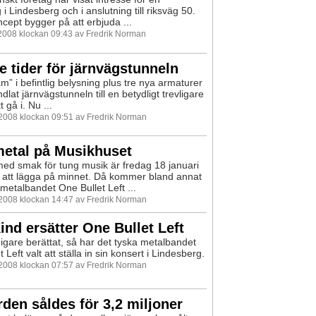
 i Lindesberg och i anslutning till riksväg 50.
cept bygger på att erbjuda ...
 2008 klockan 09:43 av Fredrik Norman
e tider för järnvägstunneln
m” i befintlig belysning plus tre nya armaturer
dlat järnvägstunneln till en betydligt trevligare
t gå i. Nu ...
 2008 klockan 09:51 av Fredrik Norman
metal på Musikhuset
ed smak för tung musik är fredag 18 januari
 att lägga på minnet. Då kommer bland annat
 metalbandet One Bullet Left ...
 2008 klockan 14:47 av Fredrik Norman
ind ersätter One Bullet Left
digare berättat, så har det tyska metalbandet
 Left valt att ställa in sin konsert i Lindesberg.
 2008 klockan 07:57 av Fredrik Norman
den såldes för 3,2 miljoner