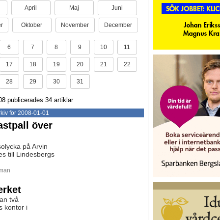
April
Maj
Juni
r
Oktober
November
December
6
7
8
9
10
11
17
18
19
20
21
22
28
29
30
31
08 publicerades 34 artiklar
kiv för 2008-01-01
astpall över
solycka på Arvin
s till Lindesbergs
rman
erket
an två
 kontor i