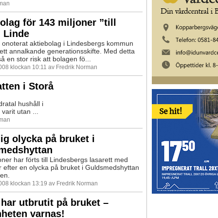
rman
olag för 143 miljoner ”till
i Linde
 onoterat aktiebolag i Lindesbergs kommun
r ett annalkande generationsskifte. Med detta
å en stor risk att bolagen fö...
2008 klockan 10:11 av Fredrik Norman
tten i Storå
ratal hushåll i
arit utan ...
rman
lig olycka på bruket i
medshyttan
ner har förts till Lindesbergs lasarett med
r efter en olycka på bruket i Guldsmedshyttan
en.
2008 klockan 13:19 av Fredrik Norman
har utbrutit på bruket –
heten varnas!