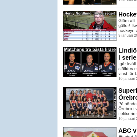
Hockey
Glöm allt 
gäller! Ik
hockeyn o
9 januari 
Lindl
i seri
Igår kväl
ställdes 
vinst för
10 januari
Superf
Örebr
På söndag
Örebro i 
i elitserie
10 januari
ABC vi
Ett stort 