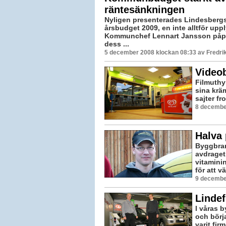
räntesänkningen
Nyligen presenterades Lindesber
årsbudget 2009, en inte alltför upp
Kommunchef Lennart Jansson påpe
dess ...
5 december 2008 klockan 08:33 av Fredr
Videob
Filmuthy
sina krä
sajter fr
8 decembe
Halva 
Byggbran
avdraget
vitamini
för att v
9 decembe
Lindef
I våras 
och börja
varit fir