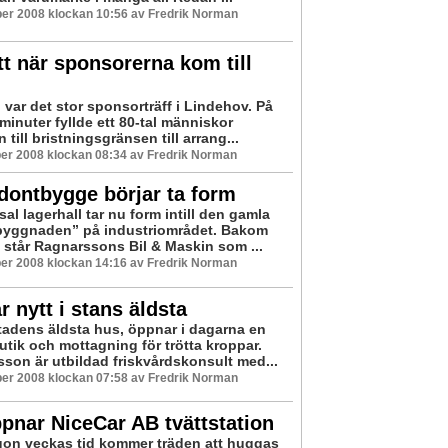
er 2008 klockan 10:56 av Fredrik Norman
tt när sponsorerna kom till
l var det stor sponsorträff i Lindehov. På
minuter fyllde ett 80-tal människor
n till bristningsgränsen till arrang...
er 2008 klockan 08:34 av Fredrik Norman
dontbygge börjar ta form
al lagerhall tar nu form intill den gamla
yggnaden” på industriområdet. Bakom
t står Ragnarssons Bil & Maskin som ...
er 2008 klockan 14:16 av Fredrik Norman
 nytt i stans äldsta
stadens äldsta hus, öppnar i dagarna en
utik och mottagning för trötta kroppar.
sson är utbildad friskvårdskonsult med...
er 2008 klockan 07:58 av Fredrik Norman
pnar NiceCar AB tvättstation
on veckas tid kommer träden att huggas