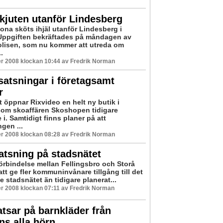
kjuten utanför Lindesberg
ona sköts ihjäl utanför Lindesberg i
Uppgiften bekräftades på måndagen av
lisen, som nu kommer att utreda om
.
r 2008 klockan 10:44 av Fredrik Norman
satsningar i företagsamt
r
t öppnar Rixvideo en helt ny butik i
som skoaffären Skoshopen tidigare
i. Samtidigt finns planer på att
gen ...
r 2008 klockan 08:28 av Fredrik Norman
atsning på stadsnätet
förbindelse mellan Fellingsbro och Storå
tt ge fler kommuninvånare tillgång till det
e stadsnätet än tidigare planerat...
r 2008 klockan 07:11 av Fredrik Norman
tsar på barnkläder från
ns alla hörn