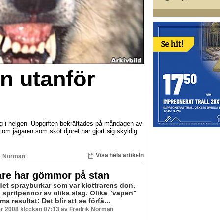
n utanför
rg i helgen. Uppgiften bekräftades på måndagen av
om jägaren som sköt djuret har gjort sig skyldig
Visa hela artikeln
k Norman
are har gömmor på stan
 det sprayburkar som var klottrarens don.
 spritpennor av olika slag. Olika ”vapen”
 resultat: Det blir att se förfä...
r 2008 klockan 07:13 av Fredrik Norman