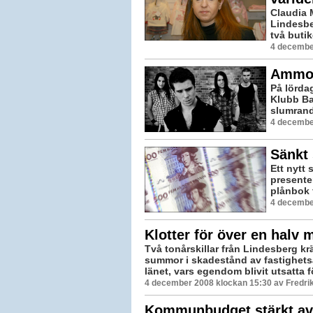
Claudia M
Lindesber
två butik
4 decembe
Ammot
På lörda
Klubb Ba
slumrand
4 decembe
Sänkt 
Ett nytt 
presente
plånbok 
4 decembe
Klotter för över en halv m
Två tonårskillar från Lindesberg k
summor i skadestånd av fastighets
länet, vars egendom blivit utsatta fö
4 december 2008 klockan 15:30 av Fredr
Kommunbudget stärkt av