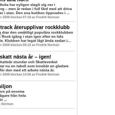
oita har nyligen slagit sig ner i
g – men är redan i full färd med att driva
er i stan. Den ena butiken öppnades i ...
r 2008 klockan 07:18 av Fredrik Norman
rack återupplivar rockklubb
g drar den omåttligt populära rockklubben
´Rock igång i stan igen efter en tids
e. Klubben har legat lågt ända sedan i...
r 2008 klockan 09:10 av Fredrik Norman
skatt nästa år – igen!
skatteår stundar och Skatteverket
rar nu en tabell som innebär en gladare
för den med ett arbete nästa år.
r 2008 klockan 14:56 av Fredrik Norman
iljon
rävs på enorma
ägare från hela
r ...
ik Norman