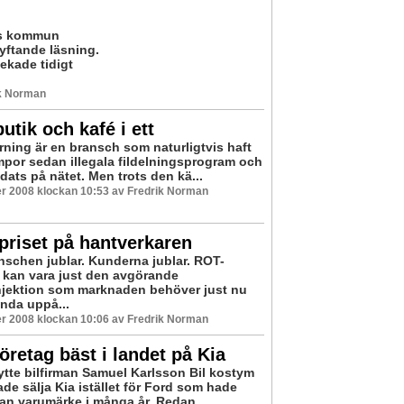
gs kommun
lyftande läsning.
kade tidigt
ik Norman
utik och kafé i ett
rning är en bransch som naturligtvis haft
mpor sedan illegala fildelningsprogram och
odats på nätet. Men trots den kä...
r 2008 klockan 10:53 av Fredrik Norman
priset på hantverkaren
schen jublar. Kunderna jublar. ROT-
 kan vara just den avgörande
njektion som marknaden behöver just nu
ända uppå...
r 2008 klockan 10:06 av Fredrik Norman
öretag bäst i landet på Kia
bytte bilfirman Samuel Karlsson Bil kostym
de sälja Kia istället för Ford som hade
man varumärke i många år. Redan ...