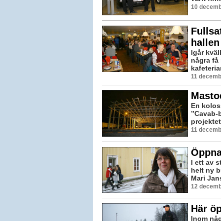
10 decemb
Fullsa
hallen
Igår kväl
några få 
kafeteria
11 decemb
Masto
En koloss
”Cavab-b
projekte
11 decemb
Öppnar
I ett av 
helt ny b
Mari Jan
12 decemb
Här öp
Inom någ