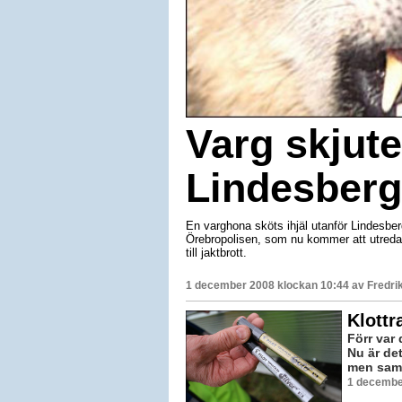
Varg skjute
Lindesberg
En varghona sköts ihjäl utanför Lindesbe
Örebropolisen, som nu kommer att utreda 
till jaktbrott.
1 december 2008 klockan 10:44 av
Fredri
Klottr
Förr var
Nu är det
men samma
1 decembe