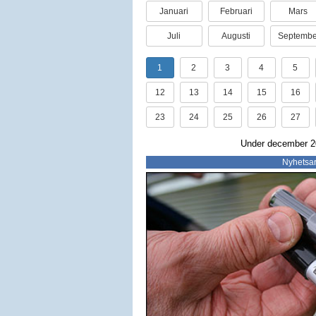
Januari
Februari
Mars
Juli
Augusti
Septembe
1
2
3
4
5
12
13
14
15
16
23
24
25
26
27
Under december 20
Nyhetsar