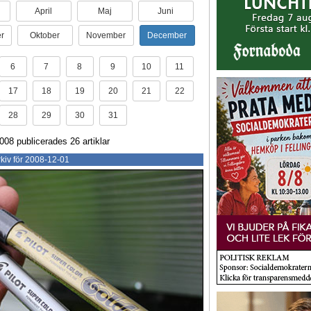
April
Maj
Juni
r
Oktober
November
December
6
7
8
9
10
11
17
18
19
20
21
22
28
29
30
31
08 publicerades 26 artiklar
kiv för 2008-12-01