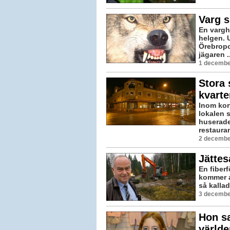
Varg s
En vargh
helgen. 
Örebropo
jägaren ..
1 decembe
Stora 
kvarte
Inom kor
lokalen 
huserade 
restauran
2 decembe
Jättes
En fiber
kommer a
så kallad
3 decembe
Hon sa
världe