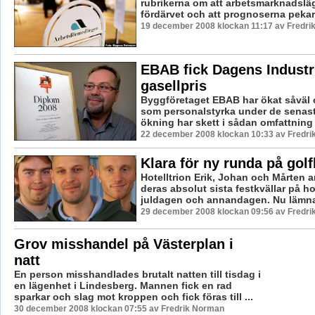
rubrikerna om att arbetsmarknadsläge
fördärvet och att prognoserna pekar 
19 december 2008 klockan 11:17 av Fredr
EBAB fick Dagens Industr
gasellpris
Byggföretaget EBAB har ökat såväl
som personalstyrka under de senas
ökning har skett i sådan omfattning 
22 december 2008 klockan 10:33 av Fredr
Klara för ny runda på gol
Hotelltrion Erik, Johan och Mårten 
deras absolut sista festkvällar på ho
juldagen och annandagen. Nu lämnar
29 december 2008 klockan 09:56 av Fredr
Grov misshandel på Västerplan i
natt
En person misshandlades brutalt natten till tisdag i
en lägenhet i Lindesberg. Mannen fick en rad
sparkar och slag mot kroppen och fick föras till ...
30 december 2008 klockan 07:55 av Fredrik Norman