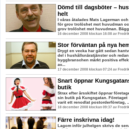
Dömd till dagsböter – hus
helt
I våras åtalades Mats Lagerman och
för grov trolöshet mot huvudman och
grov trolöshet mot huvudman. Bägge 
16 december 2008 klockan 16:08 av Fredr
Stor förväntan på nya hem
Drygt en vecka har gått sedan hantv
del i hushållsnäratjänster och redan
byggbranschen märkt positiva effekt
av...
17 december 2008 klockan 07:24 av Fredr
Snart öppnar Kungsgatan
butik
Strax efter årsskiftet öppnar företag
sin butik på Kungsgatan. Företaget h
varit ett renodlat postorderföretag, ..
18 december 2008 klockan 09:37 av Fredr
Färre inskrivna idag!
Lagom inför julhelgen skrivs de se