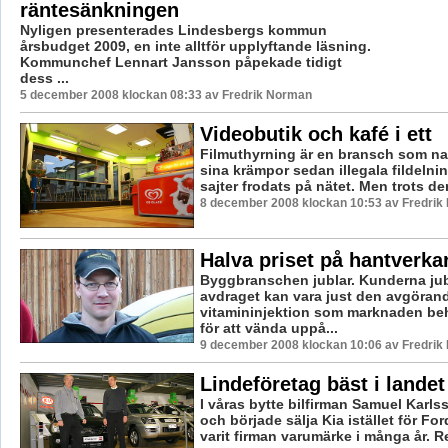
räntesänkningen
Nyligen presenterades Lindesbergs kommun
årsbudget 2009, en inte alltför upplyftande läsning.
Kommunchef Lennart Jansson påpekade tidigt
dess ...
5 december 2008 klockan 08:33 av Fredrik Norman
Videobutik och kafé i ett
Filmuthyrning är en bransch som nat
sina krämpor sedan illegala fildeln
sajter frodats på nätet. Men trots den
8 december 2008 klockan 10:53 av Fredri
Halva priset på hantverka
Byggbranschen jublar. Kunderna jub
avdraget kan vara just den avgöran
vitamininjektion som marknaden beh
för att vända uppå...
9 december 2008 klockan 10:06 av Fredri
Lindeföretag bäst i landet
I våras bytte bilfirman Samuel Karls
och började sälja Kia istället för F
varit firman varumärke i många år. Re