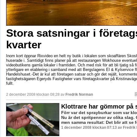
Stora satsningar i företa
kvarter
Inom kort öppnar Rixvideo en helt ny butik i lokalen som skoaffären Skos
huserade i. Samtidigt finns planer på att restaurangen Wokhouse eventuell
videobutikens gamla lokaler i framtiden. Och med risk för att bli tjatig så 
ytterligare en etablering i samband med att Bergslagens El & Kylservice flyt
Handelshuset.-Det är kul att företagen satsar och gör det rejält, kommente
fastighetsägaren Egeryds Fastigheter vars företagskvarter på Kristinaväge
fullt.
2 december 2008 klockan 08:28 av
Fredrik Norman
Klottrare har gömmor på 
Förr var det sprayburkar som var klo
Nu är det spritpennor av olika slag.
men samma resultat: Det blir att se fö
1 december 2008 klockan 07:13 av Fredri