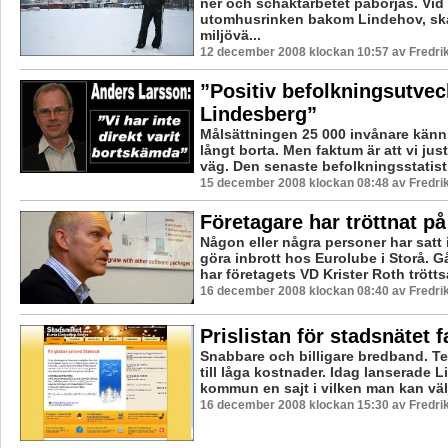
ner och schaktarbetet påbörjas. Vid
utomhusrinken bakom Lindehov, ska
miljövä...
12 december 2008 klockan 10:57 av Fredr
”Positiv befolkningsutveck
Lindesberg”
Målsättningen 25 000 invånare känn
långt borta. Men faktum är att vi just
väg. Den senaste befolkningsstatisti
15 december 2008 klockan 08:48 av Fredr
Företagare har tröttnat på
Någon eller några personer har satt 
göra inbrott hos Eurolube i Storå. 
har företagets VD Krister Roth tröttsa
16 december 2008 klockan 08:40 av Fredr
Prislistan för stadsnätet f
Snabbare och billigare bredband. Te
till låga kostnader. Idag lanserade 
kommun en sajt i vilken man kan välj
16 december 2008 klockan 15:30 av Fredr