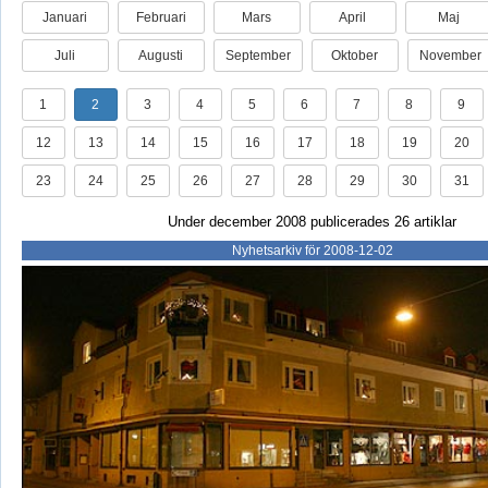
Januari
Februari
Mars
April
Maj
Juli
Augusti
September
Oktober
November
1
2
3
4
5
6
7
8
9
12
13
14
15
16
17
18
19
20
23
24
25
26
27
28
29
30
31
Under december 2008 publicerades 26 artiklar
Nyhetsarkiv för 2008-12-02