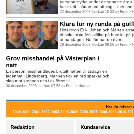
personalstyrka under de senaste åren
har skett i sådan omfattning – och unde
22 december 2008 klockan 10:33 av Fredrik
Klara för ny runda på gol
Hotelltrion Erik, Johan och Mårten arr
absolut sista festkvällar på hotellet på
annandagen. Nu lämnar de över ...
29 december 2008 klockan 09:56 av Fredrik
Grov misshandel på Västerplan i
natt
En person misshandlades brutalt natten till tisdag i en
lägenhet i Lindesberg. Mannen fick en rad sparkar och
slag mot kroppen och fick föras till ...
30 december 2008 klockan 07:55 av Fredrik Norman
Har du missat e
1999
2000
2001
2002
2003
2004
2005
2006
2007
2008
2009
2010
201
Redaktion
Kundservice