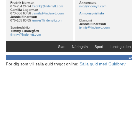
Fredrik Norman
Annonsera
076-234 24 24
fredrik@lindenytt.com
info@lindenytt.com
Camilla Lagerman
073-536 63 56
camilla@lindenytt.com
Annonsprislista
Jennie Einarsson
076-185 86 85
jennie@lindenytt.com
Ekonomi
Jennie Einarsson
Sportredaktion
jennie@lindenytt.com
Timmy Lundegård
timmy@lindenytt.com
Start
Näringsliv
Sport
Lunchguiden
Ex
För dig som vill sälja guld tryggt online:
Sälja guld med Guldbrev