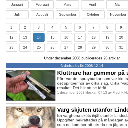
Januari
Februari
Mars
April
Maj
Juli
Augusti
September
Oktober
November
1
2
3
4
5
6
7
8
9
12
13
14
15
16
17
18
19
20
23
24
25
26
27
28
29
30
31
Under december 2008 publicerades 26 artiklar
Nyhetsarkiv för 2008-12-14
Klottrare har gömmor på 
Förr var det sprayburkar som var klott
det spritpennor av olika slag. Olika 
resultat: Det blir att se förfä...
1 december 2008 klockan 07:13 av Fredrik 
Varg skjuten utanför Lind
En varghona sköts ihjäl utanför Lindesb
Uppgiften bekräftades på måndagen av
som nu kommer att utreda om jägaren .