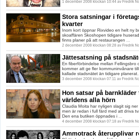
1 december 2008 klockan 10:44 av Fredrik 
Stora satsningar i företa
kvarter
Inom kort öppnar Rixvideo en helt ny bu
skoaffären Skoshopen tidigare huserade
finns planer på att restaurangen ...
2 december 2008 klockan 08:28 av Fredrik 
Jättesatsning på stadsnät
En fiberförbindelse mellan Fellingsbro 
kommer att ge fler kommuninvånare tillg
kallade stadsnätet än tidigare planerat..
3 december 2008 klockan 07:11 av Fredrik 
Hon satsar på barnkläder 
världens alla hörn
Claudia Moita har nyligen slagit sig ner
men är redan i full färd med att driva tv
Den ena butiken öppnades i ...
4 december 2008 klockan 07:18 av Fredrik 
Ammotrack återupplivar 