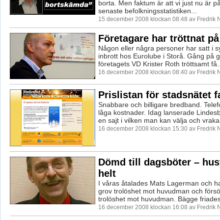
borta. Men faktum är att vi just nu är p
senaste befolkningsstatistiken...
15 december 2008 klockan 08:48 av Fredrik
Företagare har tröttnat på
Någon eller några personer har satt i s
inbrott hos Eurolube i Storå. Gång på 
företagets VD Krister Roth tröttsamt få..
16 december 2008 klockan 08:40 av Fredrik
Prislistan för stadsnätet f
Snabbare och billigare bredband. Telefo
låga kostnader. Idag lanserade Linde
en sajt i vilken man kan välja och vraka 
16 december 2008 klockan 15:30 av Fredrik
Dömd till dagsböter – hus
helt
I våras åtalades Mats Lagerman och ha
grov trolöshet mot huvudman och försök 
trolöshet mot huvudman. Bägge friades 
16 december 2008 klockan 16:08 av Fredrik