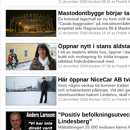
11 december 2008 klockan 08:34 av Fredrik
Mastodontbygge börjar ta
En kolossal lagerhall tar nu form intill
”Cavab-byggnaden” på industriområde
projektet står Ragnarssons Bil & Maskin
11 december 2008 klockan 14:16 av Fredrik
Öppnar nytt i stans äldsta
I ett av stadens äldsta hus, öppnar i d
butik och mottagning för trötta kroppar
utbildad friskvårdskonsult med...
12 december 2008 klockan 07:58 av Fredrik
Här öppnar NiceCar AB tvä
Inom någon veckas tid kommer träden 
och schaktarbetet påbörjas. Vid den g
utomhusrinken bakom Lindehov, skall nu
12 december 2008 klockan 10:57 av Fredrik
”Positiv befolkningsutveck
Lindesberg”
Målsättningen 25 000 invånare känns f