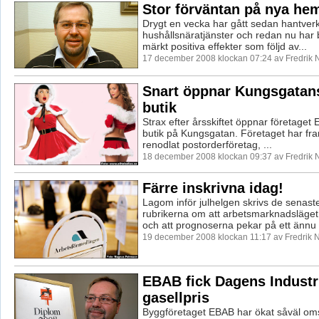
Stor förväntan på nya hem
Drygt en vecka har gått sedan hantverk
hushållsnäratjänster och redan nu ha
märkt positiva effekter som följd av...
17 december 2008 klockan 07:24 av Fredrik
Snart öppnar Kungsgatan
butik
Strax efter årsskiftet öppnar företaget E
butik på Kungsgatan. Företaget har fram 
renodlat postorderföretag, ...
18 december 2008 klockan 09:37 av Fredrik
Färre inskrivna idag!
Lagom inför julhelgen skrivs de senas
rubrikerna om att arbetsmarknadsläget f
och att prognoserna pekar på ett ännu v
19 december 2008 klockan 11:17 av Fredrik
EBAB fick Dagens Industr
gasellpris
Byggföretaget EBAB har ökat såväl om