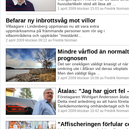
huvudartikeln stod att läsa att ...
1 april 2009 klockan 15:03 av Fredrik Norman
Befarar ny inbrottsvåg mot villor
Villaägare i Lindesberg uppmanas nu att vara extra
uppmärksamma på främmande personer som rör sig i
villaområdena och uppträder ”misstänkt...
2 april 2009 klockan 09:22 av Fredrik Norman
Mindre vårflod än normalt
prognosen
Det ser onekligen väldigt knasigt ut nä
omkring ute i åfåran vid deras viloplats 
Men den väldigt låga ...
2 april 2009 klockan 16:06 av Fredrik Norman
Åtalas: ”Jag har gjort fel 
Företagaren Wohlgart Andersson åtalas 
Detta med anledning av att hans föret
Tankdemontering omhändertagit och fors
3 april 2009 klockan 10:42 av Fredrik Norman
”Affischeringen förfular 