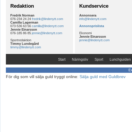
Redaktion
Kundservice
Fredrik Norman
Annonsera
076-234 24 24
fredrik@lindenytt.com
info@lindenytt.com
Camilla Lagerman
073-536 63 56
camilla@lindenytt.com
Annonsprislista
Jennie Einarsson
076-185 86 85
jennie@lindenytt.com
Ekonomi
Jennie Einarsson
Sportredaktion
jennie@lindenytt.com
Timmy Lundegård
timmy@lindenytt.com
Start
Näringsliv
Sport
Lunchguiden
Ex
För dig som vill sälja guld tryggt online:
Sälja guld med Guldbrev