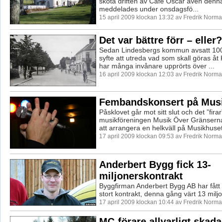
sköta driften av Café Oscar även denn
meddelades under onsdagsfö...
15 april 2009 klockan 13:32 av Fredrik Norm
Det var bättre förr – eller?
Sedan Lindesbergs kommun avsatt 100
syfte att utreda vad som skall göras åt
har många invånare upprörts över ...
16 april 2009 klockan 12:03 av Fredrik Norm
Fembandskonsert på Mus
Påsklovet går mot sitt slut och det ”firar
musikföreningen Musik Över Gränsern
att arrangera en helkväll på Musikhuset.
17 april 2009 klockan 09:53 av Fredrik Norm
Anderbert Bygg fick 13-
miljonerskontrakt
Byggfirman Anderbert Bygg AB har fått y
stort kontrakt, denna gång värt 13 milj
17 april 2009 klockan 10:44 av Fredrik Norm
MC-förare allvarligt skad