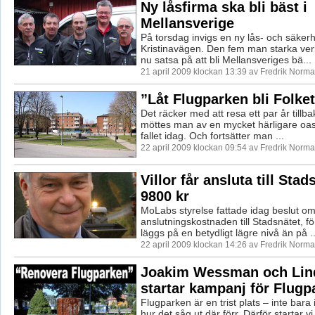
Ny låsfirma ska bli bäst i
Mellansverige
På torsdag invigs en ny lås- och säkerh
Kristinavägen. Den fem man starka ve
nu satsa på att bli Mellansveriges bä...
21 april 2009 klockan 13:39 av Fredrik Norm
”Låt Flugparken bli Folke
Det räcker med att resa ett par år tillbak
möttes man av en mycket härligare oa
fallet idag. Och fortsätter man ...
22 april 2009 klockan 09:54 av Fredrik Norm
Villor får ansluta till Stad
9800 kr
MoLabs styrelse fattade idag beslut om
anslutningskostnaden till Stadsnätet, för
läggs på en betydligt lägre nivå än på ..
22 april 2009 klockan 14:26 av Fredrik Norm
Joakim Wessman och Lin
startar kampanj för Flugp
Flugparken är en trist plats – inte bara
hur det såg ut där förr. Därför startar 