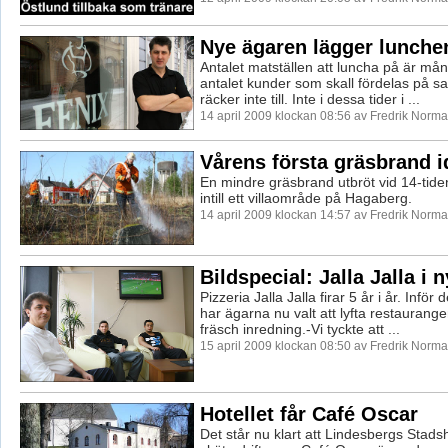
Nye ägaren lägger lunchen
Antalet matställen att luncha på är m
antalet kunder som skall fördelas på sa
räcker inte till. Inte i dessa tider i ...
14 april 2009 klockan 08:56 av Fredrik Norm
Vårens första gräsbrand i
En mindre gräsbrand utbröt vid 14-tide
intill ett villaområde på Hagaberg.
14 april 2009 klockan 14:57 av Fredrik Norm
Bildspecial: Jalla Jalla i
Pizzeria Jalla Jalla firar 5 år i år. Infö
har ägarna nu valt att lyfta restauran
fräsch inredning.-Vi tyckte att ...
15 april 2009 klockan 08:50 av Fredrik Norm
Hotellet får Café Oscar
Det står nu klart att Lindesbergs Stads