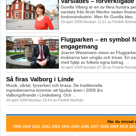
Varslades – förverkligade
Gunilla Viberg är en av flera hundra p
varslats från Arvin Meritor sedan finan
fordonsindustrin. Men för Gunilla blev...
29 april 2009 klockan 12:21 av Fredrik Norm
Flugparken – en symbol fö
engagemang
Joacim Wessmans vision av Flugparken,
invånarna kan umgås och trivas. En oas
med hjälp av folkets egna bidrag. ...
30 april 2009 klockan 07:36 av Fredrik Norm
Så firas Valborg i Linde
Musik, vårtal, fyrverkeri och brasa. De traditionella
ingredienserna kommer att bjudas även i 2009 års
Valborgsfirande i Lindesberg. Och ...
30 april 2009 klockan 10:43 av Fredrik Norman
Har du missat e
1999
2000
2001
2002
2003
2004
2005
2006
2007
2008
2009
2010
201