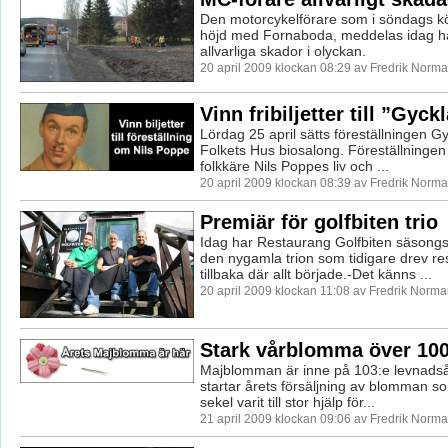
Den motorcykelförare som i söndags kö
höjd med Fornaboda, meddelas idag ha
allvarliga skador i olyckan.
20 april 2009 klockan 08:29 av Fredrik Norm
Vinn fribiljetter till ”Gyck
Lördag 25 april sätts föreställningen G
Folkets Hus biosalong. Föreställninge
folkkäre Nils Poppes liv och ...
20 april 2009 klockan 08:39 av Fredrik Norm
Premiär för golfbiten trio
Idag har Restaurang Golfbiten säsong
den nygamla trion som tidigare drev r
tillbaka där allt började.-Det känns ...
20 april 2009 klockan 11:08 av Fredrik Norm
Stark vårblomma över 100
Majblomman är inne på 103:e levnadsår
startar årets försäljning av blomman so
sekel varit till stor hjälp för...
21 april 2009 klockan 09:06 av Fredrik Norm