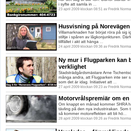
i syfte att samla in ...
23 april 2009 klockan 08:51 av Fredrik Norm
Husvisning på Norevägen
Villamarknaden har börjat röra på sig ig
stiltje i spåren av lågkonjunkturen. Därfö
tillfället i akt att hänga ...
24 april 2009 klockan 09:36 av Fredrik Norm
Ny mur i Flugparken kan b
verklighet
Stadsträdgårdsmästare Arne Tschentsc
många andra, att Flugparken inte ser sär
som det är idag. Initiativet att ...
27 april 2009 klockan 09:23 av Fredrik Norm
Motorvrålspremiär om en
Om knappt en månad kommer SHRA ha s
tävling på den nya industrirakan. Som t
så kommer motoreffekten att bli hö...
28 april 2009 klockan 09:26 av Fredrik Norm