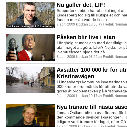
Nu gäller det, LIF!
Supporterklubben har absolut inget att 
Lindesberg tog sig till slutspelet och h
fansen mer än vad de flesta ...
7 april 2009 klockan 10:50 av Fredrik Norman
Påsken blir live i stan
Långhelg stundar och med det riktigt l
utan något att göra. Eller? Nejdå, för 
livemusikscen bjuds det på ...
8 april 2009 klockan 08:56 av Fredrik Norman
Avsätter 100 000 kr för ut
Kristinavägen
I Lindesbergs kommuns investeringsbu
000 kronor öronmärkts för att utreda v
göras åt problematiken på Kristinavägen.
9 april 2009 klockan 10:17 av Fredrik Norman
Nya tränare till nästa säs
Tomas Östlund blir en av tränarna för 
den kommande division 1-säsongen. T
tidigare varit tränare för laget, efter Gö.
12 april 2009 klockan 20:05 av Fredrik Norm