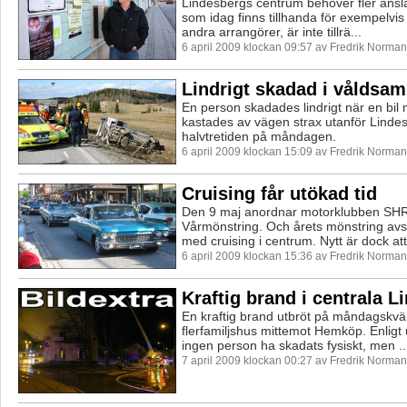
Lindesbergs centrum behöver fler ansla
som idag finns tillhanda för exempelvis
andra arrangörer, är inte tillrä...
6 april 2009 klockan 09:57 av Fredrik Norman
Lindrigt skadad i våldsam
En person skadades lindrigt när en bi
kastades av vägen strax utanför Lindes
halvtretiden på måndagen.
6 april 2009 klockan 15:09 av Fredrik Norman
Cruising får utökad tid
Den 9 maj anordnar motorklubben SHRA
Vårmönstring. Och årets mönstring avs
med cruising i centrum. Nytt är dock att 
6 april 2009 klockan 15:36 av Fredrik Norman
Kraftig brand i centrala L
En kraftig brand utbröt på måndagskväll
flerfamiljshus mittemot Hemköp. Enligt u
ingen person ha skadats fysiskt, men ..
7 april 2009 klockan 00:27 av Fredrik Norman