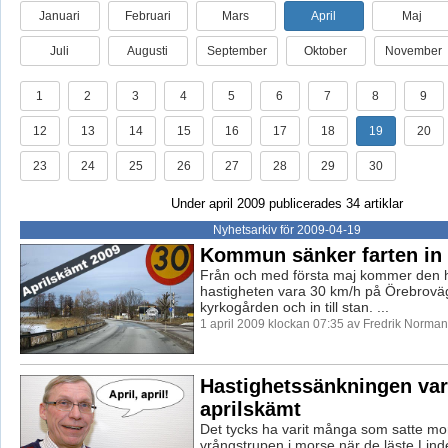
Januari
Februari
Mars
April
Maj
Juli
Augusti
September
Oktober
November
1
2
3
4
5
6
7
8
9
12
13
14
15
16
17
18
19
20
23
24
25
26
27
28
29
30
Under april 2009 publicerades 34 artiklar
Nyhetsarkiv för 2009-04-19
Kommun sänker farten in t
Från och med första maj kommer den hö
hastigheten vara 30 km/h på Örebroväg
kyrkogården och in till stan. ...
1 april 2009 klockan 07:35 av Fredrik Norman
Hastighetssänkningen var 
aprilskämt
Det tycks ha varit många som satte mor
vrångstrupen i morse när de läste Linde