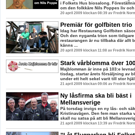
i Folkets Hus biosalong. Föreställn
om den folkkäre Nils Poppes liv och 
20 april 2009 klockan 08:39 av Fredrik Nor
Premiär för golfbiten trio
Idag har Restaurang Golfbiten säso
Och den nygamla trion som tidigare
restaurangen är nu tillbaka där allt 
känns ...
20 april 2009 klockan 11:08 av Fredrik Nor
Stark vårblomma över 100
Majblomman är inne på 103:e levnads
tisdag, startar årets försäljning av
under ett helt sekel varit till stor hjäl
21 april 2009 klockan 09:06 av Fredrik Nor
Ny låsfirma ska bli bäst i
Mellansverige
På torsdag invigs en ny lås- och sä
Kristinavägen. Den fem man starka
skall nu satsa på att bli Mellansverig
21 april 2009 klockan 13:39 av Fredrik Nor