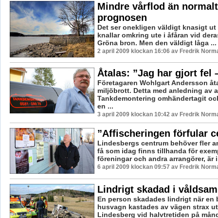
Mindre vårflod än normalt
prognosen
Det ser onekligen väldigt knasigt ut
knallar omkring ute i åfåran vid deras
Gröna bron. Men den väldigt låga ...
2 april 2009 klockan 16:06 av Fredrik Norm
Åtalas: ”Jag har gjort fel 
Företagaren Wohlgart Andersson åta
miljöbrott. Detta med anledning av a
Tankdemontering omhändertagit och 
en ...
3 april 2009 klockan 10:42 av Fredrik Norm
”Affischeringen förfular 
Lindesbergs centrum behöver fler an
få som idag finns tillhanda för exem
föreningar och andra arrangörer, är int
6 april 2009 klockan 09:57 av Fredrik Norm
Lindrigt skadad i våldsam
En person skadades lindrigt när en 
husvagn kastades av vägen strax ut
Lindesberg vid halvtretiden på mån