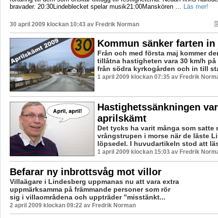
bravader. 20:30Lindeblecket spelar musik21:00Manskören …
Läs mer!
30 april 2009 klockan 10:43 av
Fredrik Norman
Kommun sänker farten in t
Från och med första maj kommer de
tillåtna hastigheten vara 30 km/h p
från södra kyrkogården och in till sta
1 april 2009 klockan 07:35 av Fredrik Norm
Hastighetssänkningen var 
aprilskämt
Det tycks ha varit många som satte 
vrångstrupen i morse när de läste L
löpsedel. I huvudartikeln stod att läsa
1 april 2009 klockan 15:03 av Fredrik Norm
Befarar ny inbrottsvåg mot villor
Villaägare i Lindesberg uppmanas nu att vara extra
uppmärksamma på främmande personer som rör
sig i villaområdena och uppträder ”misstänkt...
2 april 2009 klockan 09:22 av Fredrik Norman