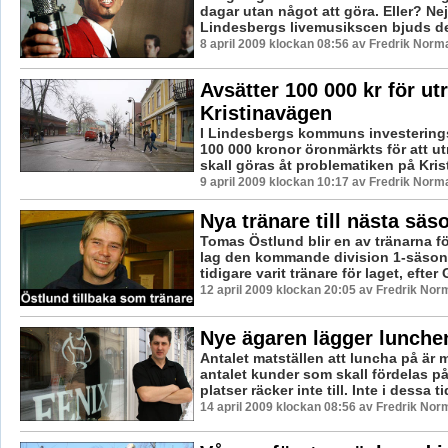
dagar utan något att göra. Eller? Nej
Lindesbergs livemusikscen bjuds det
8 april 2009 klockan 08:56 av Fredrik Norm
Avsätter 100 000 kr för ut
Kristinavägen
I Lindesbergs kommuns investering
100 000 kronor öronmärkts för att u
skall göras åt problematiken på Krist
9 april 2009 klockan 10:17 av Fredrik Norm
Nya tränare till nästa säs
Tomas Östlund blir en av tränarna f
lag den kommande division 1-säson
tidigare varit tränare för laget, efter 
12 april 2009 klockan 20:05 av Fredrik Nor
Nye ägaren lägger lunchen
Antalet matställen att luncha på är
antalet kunder som skall fördelas p
platser räcker inte till. Inte i dessa tid
14 april 2009 klockan 08:56 av Fredrik Nor