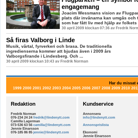
engagemang
Joacim Wessmans vision av Flugpar
plats där invånarna kan umgås och t
som har fått liv med hjälp av folkets 
30 april 2009 klockan 07:36 av Fredrik Nor
Så firas Valborg i Linde
Musik, vårtal, fyrverkeri och brasa. De traditionella
ingredienserna kommer att bjudas även i 2009 års
Valborgsfirande i Lindesberg. Och ...
30 april 2009 klockan 10:43 av Fredrik Norman
Har du missat e
1999
2000
2001
2002
2003
2004
2005
2006
2007
2008
2009
2010
201
Redaktion
Kundservice
Fredrik Norman
Annonsera
076-234 24 24
fredrik@lindenytt.com
info@lindenytt.com
Camilla Lagerman
073-536 63 56
camilla@lindenytt.com
Annonsprislista
Jennie Einarsson
076-185 86 85
jennie@lindenytt.com
Ekonomi
Jennie Einarsson