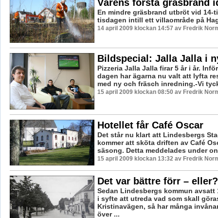
Vårens första gräsbrand i
En mindre gräsbrand utbröt vid 14-t
tisdagen intill ett villaområde på Ha
14 april 2009 klockan 14:57 av Fredrik Nor
Bildspecial: Jalla Jalla i
Pizzeria Jalla Jalla firar 5 år i år. Inf
dagen har ägarna nu valt att lyfta r
med ny och fräsch inredning.-Vi tyckt
15 april 2009 klockan 08:50 av Fredrik Nor
Hotellet får Café Oscar
Det står nu klart att Lindesbergs St
kommer att sköta driften av Café O
säsong. Detta meddelades under on
15 april 2009 klockan 13:32 av Fredrik Nor
Det var bättre förr – eller?
Sedan Lindesbergs kommun avsatt 
i syfte att utreda vad som skall göra
Kristinavägen, så har många invåna
över ...