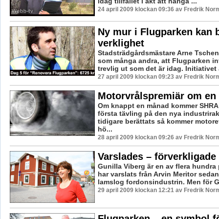
idag tillfället i akt att hänga ...
24 april 2009 klockan 09:36 av Fredrik Nor
Ny mur i Flugparken kan b
verklighet
Stadsträdgårdsmästare Arne Tschen
som många andra, att Flugparken int
trevlig ut som det är idag. Initiativet a
27 april 2009 klockan 09:23 av Fredrik Nor
Motorvrålspremiär om en
Om knappt en månad kommer SHRA h
första tävling på den nya industrir
tidigare berättats så kommer motoref
hö...
28 april 2009 klockan 09:26 av Fredrik Nor
Varslades – förverkligade
Gunilla Viberg är en av flera hundr
har varslats från Arvin Meritor seda
lamslog fordonsindustrin. Men för Gu
29 april 2009 klockan 12:21 av Fredrik Nor
Flugparken – en symbol fö