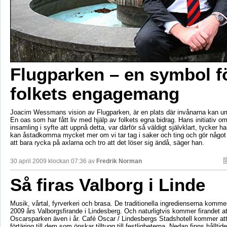
Flugparken – en symbol f
folkets engagemang
Joacim Wessmans vision av Flugparken, är en plats där invånarna kan um
En oas som har fått liv med hjälp av folkets egna bidrag. Hans initiativ om
insamling i syfte att uppnå detta, var därför så väldigt självklart, tycker han
kan åstadkomma mycket mer om vi tar tag i saker och ting och gör något ko
att bara rycka på axlarna och tro att det löser sig ändå, säger han.
30 april 2009 klockan 07:36 av
Fredrik Norman
Så firas Valborg i Linde
Musik, vårtal, fyrverkeri och brasa. De traditionella ingredienserna kommer
2009 års Valborgsfirande i Lindesberg. Och naturligtvis kommer firandet at
Oscarsparken även i år. Café Oscar / Lindesbergs Stadshotell kommer att 
förtäring till dem som önskar tilltugg till festligheterna. Nedan finns hålltid