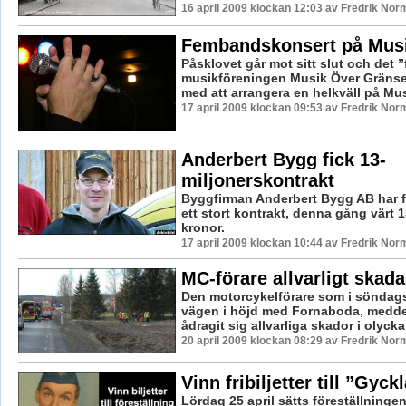
16 april 2009 klockan 12:03 av Fredrik Nor
Fembandskonsert på Mus
Påsklovet går mot sitt slut och det ”f
musikföreningen Musik Över Gränse
med att arrangera en helkväll på Mus
17 april 2009 klockan 09:53 av Fredrik Nor
Anderbert Bygg fick 13-
miljonerskontrakt
Byggfirman Anderbert Bygg AB har få
ett stort kontrakt, denna gång värt 1
kronor.
17 april 2009 klockan 10:44 av Fredrik Nor
MC-förare allvarligt skad
Den motorcykelförare som i söndag
vägen i höjd med Fornaboda, medde
ådragit sig allvarliga skador i olycka
20 april 2009 klockan 08:29 av Fredrik Nor
Vinn fribiljetter till ”Gyck
Lördag 25 april sätts föreställning