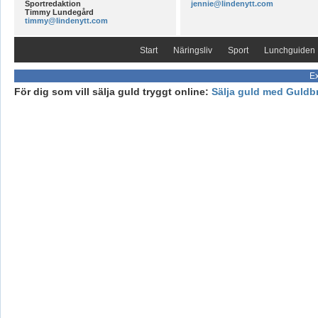
Sportredaktion
jennie@lindenytt.com
Timmy Lundegård
timmy@lindenytt.com
Start
Näringsliv
Sport
Lunchguiden
Ex
För dig som vill sälja guld tryggt online:
Sälja guld med Guldb