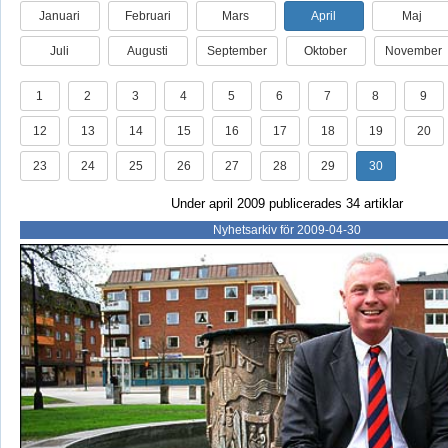
Januari
Februari
Mars
April
Maj
Juli
Augusti
September
Oktober
November
1
2
3
4
5
6
7
8
9
12
13
14
15
16
17
18
19
20
23
24
25
26
27
28
29
30
Under april 2009 publicerades 34 artiklar
Nyhetsarkiv för 2009-04-30