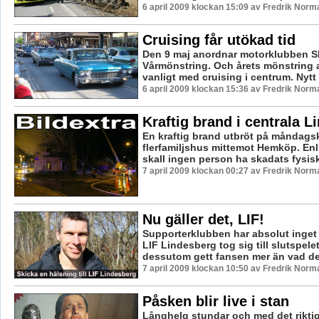
6 april 2009 klockan 15:09 av Fredrik Norm
Cruising får utökad tid
Den 9 maj anordnar motorklubben SH
Vårmönstring. Och årets mönstring 
vanligt med cruising i centrum. Nytt ä
6 april 2009 klockan 15:36 av Fredrik Norm
Kraftig brand i centrala L
En kraftig brand utbröt på måndagskv
flerfamiljshus mittemot Hemköp. Enl
skall ingen person ha skadats fysisk
7 april 2009 klockan 00:27 av Fredrik Norm
Nu gäller det, LIF!
Supporterklubben har absolut inget 
LIF Lindesberg tog sig till slutspele
dessutom gett fansen mer än vad de f
7 april 2009 klockan 10:50 av Fredrik Norm
Påsken blir live i stan
Långhelg stundar och med det riktig