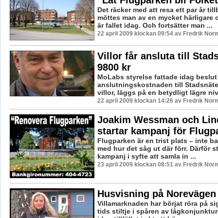
”Låt Flugparken bli Folke
Det räcker med att resa ett par år till
möttes man av en mycket härligare 
är fallet idag. Och fortsätter man ...
22 april 2009 klockan 09:54 av Fredrik Nor
Villor får ansluta till Stad
9800 kr
MoLabs styrelse fattade idag beslut
anslutningskostnaden till Stadsnätet
villor, läggs på en betydligt lägre niv
22 april 2009 klockan 14:26 av Fredrik Nor
Joakim Wessman och Lin
startar kampanj för Flugp
Flugparken är en trist plats – inte ba
med hur det såg ut där förr. Därför st
kampanj i syfte att samla in ...
23 april 2009 klockan 08:51 av Fredrik Nor
Husvisning på Norevägen
Villamarknaden har börjat röra på sig
tids stiltje i spåren av lågkonjunktur