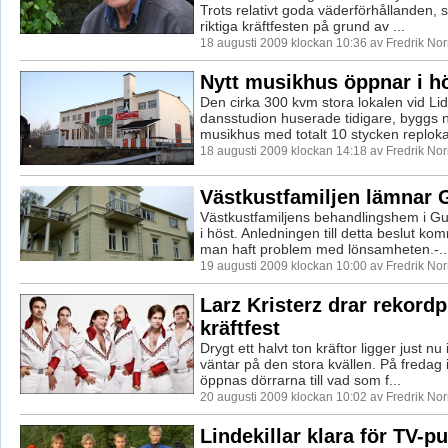
Trots relativt goda väderförhållanden, 
riktiga kräftfesten på grund av ...
18 augusti 2009 klockan 10:36 av Fredrik No
Nytt musikhus öppnar i h
Den cirka 300 kvm stora lokalen vid Lid
dansstudion huserade tidigare, byggs nu
musikhus med totalt 10 stycken replokal
18 augusti 2009 klockan 14:18 av Fredrik No
Västkustfamiljen lämnar 
Västkustfamiljens behandlingshem i Gu
i höst. Anledningen till detta beslut kom
man haft problem med lönsamheten.-..
19 augusti 2009 klockan 10:00 av Fredrik No
Larz Kristerz drar rekordpu
kräftfest
Drygt ett halvt ton kräftor ligger just n
väntar på den stora kvällen. På fredag 
öppnas dörrarna till vad som f...
20 augusti 2009 klockan 10:02 av Fredrik No
Lindekillar klara för TV-p