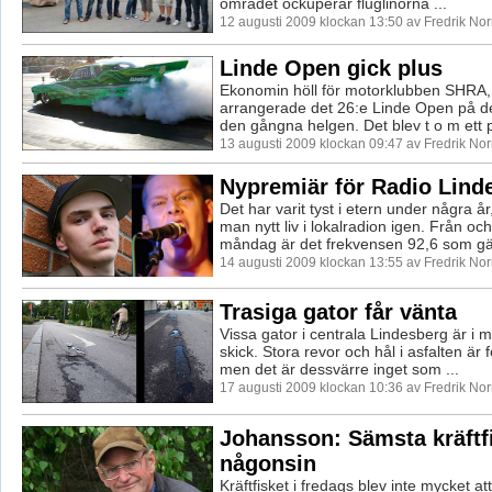
området ockuperar fluglinorna ...
12 augusti 2009 klockan 13:50 av Fredrik No
Linde Open gick plus
Ekonomin höll för motorklubben SHRA
arrangerade det 26:e Linde Open på d
den gångna helgen. Det blev t o m ett pl
13 augusti 2009 klockan 09:47 av Fredrik No
Nypremiär för Radio Lind
Det har varit tyst i etern under några 
man nytt liv i lokalradion igen. Från o
måndag är det frekvensen 92,6 som gä
14 augusti 2009 klockan 13:55 av Fredrik No
Trasiga gator får vänta
Vissa gator i centrala Lindesberg är i m
skick. Stora revor och hål i asfalten ä
men det är dessvärre inget som ...
17 augusti 2009 klockan 10:36 av Fredrik No
Johansson: Sämsta kräftf
någonsin
Kräftfisket i fredags blev inte mycket att