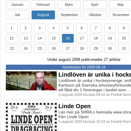
Januari
Februari
Mars
April
Maj
Juli
Augusti
September
Oktober
November
1
2
3
4
5
6
7
8
9
12
13
14
15
16
17
18
19
20
23
24
25
26
27
28
29
30
31
Under augusti 2009 publicerades 27 artiklar
Nyhetsarkiv för 2009-08-16
Lindlöven är unika i hock
Lindlöven är unika i hockeysverige, enl
Karlsson på Svenska ishockeyförbundet
ett fåtal div 1 föreningar i landet som ...
3 augusti 2009 klockan 09:18 av Fredrik Nor
Linde Open
Läs mer på SHRA:s hemsida www.shra.
från Linde Open
5 augusti 2009 klockan 10:43 av Fredrik Nor