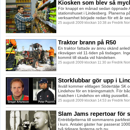
Kiosken som blev så myc
För knappt en månad sedan öppnade A
stationshuset i Lindesberg. Planerna 
verksamhet började redan för ett år sed
25 augusti 2009 klockan 10:38 av Fredrik No
Traktor brann på R50
En traktor fattade av ännu okänd anled
riksvägen vid 11-tiden på tisdagen. In
kommit till skada vid händelsen.
25 augusti 2009 klockan 11:30 av Fredrik No
Storklubbar gör upp i Lin
Ikväll kommer elitlagen Södertälje SK oc
Lindehov för en träningsmatch. För bå
matchen i Lindehov en viktig pusselbit..
25 augusti 2009 klockan 14:53 av Fredrik No
Slam Jams repertoar för s
Entrébiljetterna till sommarens parkfest
i kurs. Antalet gäster har passerat 100
två tidigare festerna och nu...