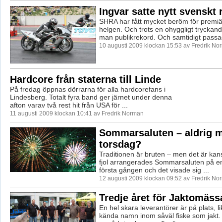
Ingvar satte nytt svenskt 
SHRA har fått mycket beröm för premi
helgen. Och trots en ohyggligt tryckan
man publikrekord. Och samtidigt passad
10 augusti 2009 klockan 15:53 av Fredrik No
Hardcore från staterna till Linde
På fredag öppnas dörrarna för alla hardcorefans i
Lindesberg. Totalt fyra band ger järnet under denna
afton varav två rest hit från USA för ...
11 augusti 2009 klockan 10:41 av Fredrik Norman
Sommarsaluten – aldrig m
torsdag?
Traditionen är bruten – men det är kansk
fjol arrangerades Sommarsaluten på en
första gången och det visade sig ...
12 augusti 2009 klockan 09:52 av Fredrik No
Tredje året för Jaktomäss
En hel skara leverantörer är på plats, l
kända namn inom såväl fiske som jakt.