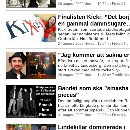
26 augusti 2009 klockan 10:39 av Fredrik No
Finalisten Kicki: ”Det bö
en gammal dammsugare
Kicki Seton, som startade städföretaget 
sedan, har nominerats till årets kvinnlig
Örebro län. Hon är därmed ...
27 augusti 2009 klockan 12:04 av Fredrik No
”Jag kommer att sakna er
Efter fyra och ett halvt år, tar krogprof
nu farväl av Lindesberg. Den sista helg
stort avsked med både rockabilly-...
28 augusti 2009 klockan 11:33 av Fredrik No
Bandet som ska ”smasha 
pieces”
Den omåttligt populära rockklubben ”K
har sin efterlängtade premiär den ko
efter ett sommaruppehåll. Och klubbens
31 augusti 2009 klockan 09:37 av Fredrik No
Lindekillar dominerade i