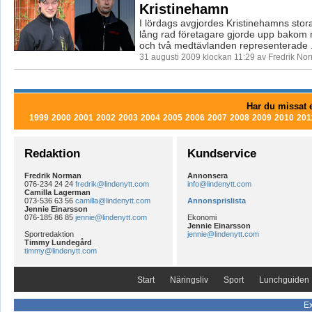
Kristinehamn
I lördags avgjordes Kristinehamns stor
lång rad företagare gjorde upp bakom r
och två medtävlanden representerade .
31 augusti 2009 klockan 11:29 av Fredrik No
Har du missat e
1999
2000
2001
2002
2003
2004
2005
2006
2007
2008
2009
2010
201
Redaktion
Kundservice
Fredrik Norman
Annonsera
076-234 24 24
fredrik@lindenytt.com
info@lindenytt.com
Camilla Lagerman
073-536 63 56
camilla@lindenytt.com
Annonsprislista
Jennie Einarsson
076-185 86 85
jennie@lindenytt.com
Ekonomi
Jennie Einarsson
Sportredaktion
jennie@lindenytt.com
Timmy Lundegård
timmy@lindenytt.com
Start
Näringsliv
Sport
Lunchguiden
Ex