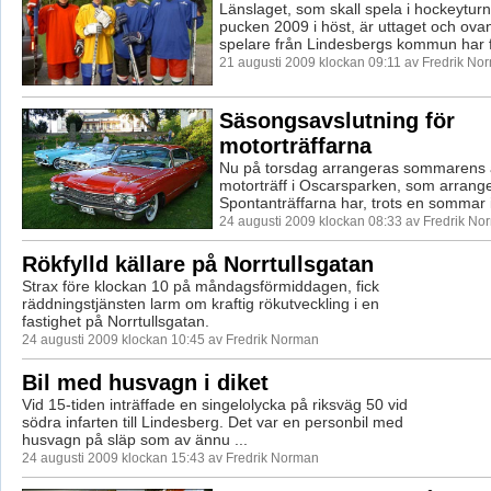
Länslaget, som skall spela i hockeytur
pucken 2009 i höst, är uttaget och ova
spelare från Lindesbergs kommun har fåt
21 augusti 2009 klockan 09:11 av Fredrik No
Säsongsavslutning för
motorträffarna
Nu på torsdag arrangeras sommarens al
motorträff i Oscarsparken, som arran
Spontanträffarna har, trots en sommar i
24 augusti 2009 klockan 08:33 av Fredrik No
Rökfylld källare på Norrtullsgatan
Strax före klockan 10 på måndagsförmiddagen, fick
räddningstjänsten larm om kraftig rökutveckling i en
fastighet på Norrtullsgatan.
24 augusti 2009 klockan 10:45 av Fredrik Norman
Bil med husvagn i diket
Vid 15-tiden inträffade en singelolycka på riksväg 50 vid
södra infarten till Lindesberg. Det var en personbil med
husvagn på släp som av ännu ...
24 augusti 2009 klockan 15:43 av Fredrik Norman