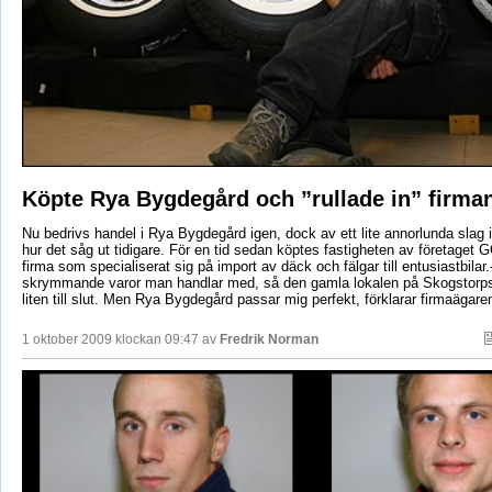
Köpte Rya Bygdegård och ”rullade in” firma
Nu bedrivs handel i Rya Bygdegård igen, dock av ett lite annorlunda slag 
hur det såg ut tidigare. För en tid sedan köptes fastigheten av företaget 
firma som specialiserat sig på import av däck och fälgar till entusiastbilar
skrymmande varor man handlar med, så den gamla lokalen på Skogstorps
liten till slut. Men Rya Bygdegård passar mig perfekt, förklarar firmaägar
1 oktober 2009 klockan 09:47 av
Fredrik Norman