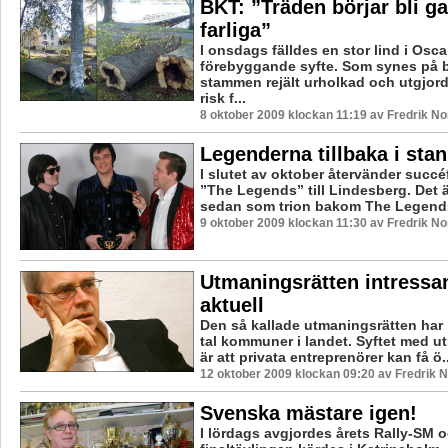
BKT: ”Träden börjar bli g
farliga”
I onsdags fälldes en stor lind i Osca
förebyggande syfte. Som synes på b
stammen rejält urholkad och utgjor
risk f...
8 oktober 2009 klockan 11:19 av Fredrik N
Legenderna tillbaka i stan
I slutet av oktober återvänder succé
”The Legends” till Lindesberg. Det ä
sedan som trion bakom The Legends
9 oktober 2009 klockan 11:30 av Fredrik N
Utmaningsrätten intressa
aktuell
Den så kallade utmaningsrätten har in
tal kommuner i landet. Syftet med u
är att privata entreprenörer kan få ö..
12 oktober 2009 klockan 09:20 av Fredrik
Svenska mästare igen!
I lördags avgjordes årets Rally-SM 