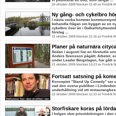
vi publicerat en bild, som fångat ...
20 oktober 2009 klockan 11:40 av Fredrik 
Ny gång- och cykelbro hög
I nästa vecka kommer kommunstyrel
behandla frågan om bygget av en n
cykelbro över ån i Dalkarlshytteområ
förslag ...
21 oktober 2009 klockan 11:16 av Fredrik 
Planer på naturnära city
Sedan i augusti har en förstudie un
Anders Svensson pågått. Arbetet, so
under Leader Bergslagen, har gått un
21 oktober 2009 klockan 14:23 av Fredrik
Fortsatt satsning på kome
Konceptet ”Stand Up Comedy” ser ut 
vad den vuxna publiken i Lindesbe
underhållning vid ett restaurangbesö
22 oktober 2009 klockan 11:33 av Fredrik 
Storfiskare koras på lörd
I helgen sker prisutdelningen i den 