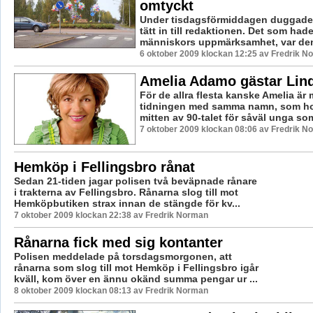
omtyckt
Under tisdagsförmiddagen duggade
tätt in till redaktionen. Det som ha
människors uppmärksamhet, var den 
6 oktober 2009 klockan 12:25 av Fredrik N
Amelia Adamo gästar Lin
För de allra flesta kanske Amelia är
tidningen med samma namn, som hon
mitten av 90-talet för såväl unga som 
7 oktober 2009 klockan 08:06 av Fredrik N
Hemköp i Fellingsbro rånat
Sedan 21-tiden jagar polisen två beväpnade rånare
i trakterna av Fellingsbro. Rånarna slog till mot
Hemköpbutiken strax innan de stängde för kv...
7 oktober 2009 klockan 22:38 av Fredrik Norman
Rånarna fick med sig kontanter
Polisen meddelade på torsdagsmorgonen, att
rånarna som slog till mot Hemköp i Fellingsbro igår
kväll, kom över en ännu okänd summa pengar ur ...
8 oktober 2009 klockan 08:13 av Fredrik Norman