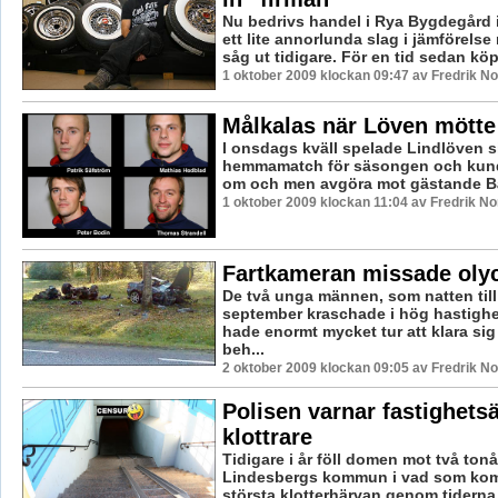
Nu bedrivs handel i Rya Bygdegård 
ett lite annorlunda slag i jämförelse
såg ut tidigare. För en tid sedan köpt
1 oktober 2009 klockan 09:47 av Fredrik N
Målkalas när Löven mötte
I onsdags kväll spelade Lindlöven s
hemmamatch för säsongen och kund
om och men avgöra mot gästande Bå
1 oktober 2009 klockan 11:04 av Fredrik N
Fartkameran missade oly
De två unga männen, som natten till
september kraschade i hög hastighet
hade enormt mycket tur att klara sig 
beh...
2 oktober 2009 klockan 09:05 av Fredrik N
Polisen varnar fastighets
klottrare
Tidigare i år föll domen mot två tonår
Lindesbergs kommun i vad som komm
största klotterhärvan genom tiderna i