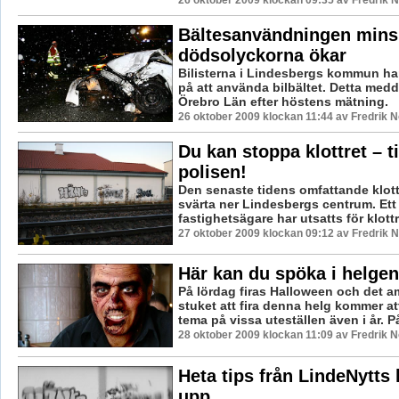
26 oktober 2009 klockan 09:35 av Fredrik
Bältesanvändningen mins
dödsolyckorna ökar
Bilisterna i Lindesbergs kommun har
på att använda bilbältet. Detta med
Örebro Län efter höstens mätning.
26 oktober 2009 klockan 11:44 av Fredrik 
Du kan stoppa klottret – t
polisen!
Den senaste tidens omfattande klotte
svärta ner Lindesbergs centrum. Ett 
fastighetsägare har utsatts för klottr
27 oktober 2009 klockan 09:12 av Fredrik
Här kan du spöka i helgen
På lördag firas Halloween och det 
stuket att fira denna helg kommer att
tema på vissa uteställen även i år. P
28 oktober 2009 klockan 11:09 av Fredrik 
Heta tips från LindeNytts 
upp