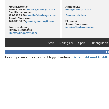
Fredrik Norman
Annonsera
076-234 24 24
fredrik@lindenytt.com
info@lindenytt.com
Camilla Lagerman
073-536 63 56
camilla@lindenytt.com
Annonsprislista
Jennie Einarsson
076-185 86 85
jennie@lindenytt.com
Ekonomi
Jennie Einarsson
Sportredaktion
jennie@lindenytt.com
Timmy Lundegård
timmy@lindenytt.com
Start
Näringsliv
Sport
Lunchguiden
Ex
För dig som vill sälja guld tryggt online:
Sälja guld med Guldb