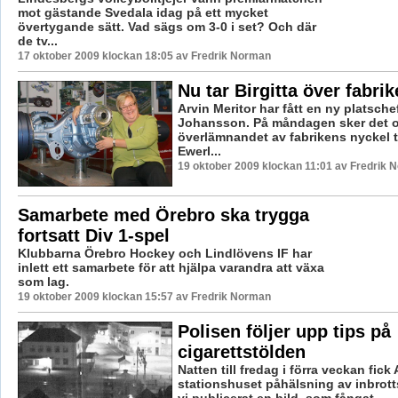
mot gästande Svedala idag på ett mycket
övertygande sätt. Vad sägs om 3-0 i set? Och där
de tv...
17 oktober 2009 klockan 18:05 av Fredrik Norman
Nu tar Birgitta över fabri
Arvin Meritor har fått en ny platsche
Johansson. På måndagen sker det of
överlämnandet av fabrikens nyckel til
Ewerl...
19 oktober 2009 klockan 11:01 av Fredrik 
Samarbete med Örebro ska trygga
fortsatt Div 1-spel
Klubbarna Örebro Hockey och Lindlövens IF har
inlett ett samarbete för att hjälpa varandra att växa
som lag.
19 oktober 2009 klockan 15:57 av Fredrik Norman
Polisen följer upp tips på
cigarettstölden
Natten till fredag i förra veckan fic
stationshuset påhälsning av inbrottst