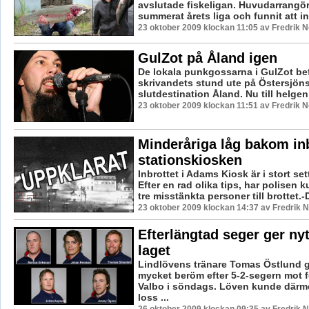
avslutade fiskeligan. Huvudarrangö
summerat årets liga och funnit att int
23 oktober 2009 klockan 11:05 av Fredrik 
GulZot på Åland igen
De lokala punkgossarna i GulZot bef
skrivandets stund ute på Östersjön
slutdestination Åland. Nu till helgen 
23 oktober 2009 klockan 11:51 av Fredrik 
Minderåriga låg bakom inb
stationskiosken
Inbrottet i Adams Kiosk är i stort set
Efter en rad olika tips, har polisen 
tre misstänkta personer till brottet.-D
23 oktober 2009 klockan 14:37 av Fredrik
Efterlängtad seger ger ny
laget
Lindlövens tränare Tomas Östlund g
mycket beröm efter 5-2-segern mot 
Valbo i söndags. Löven kunde därme
loss ...