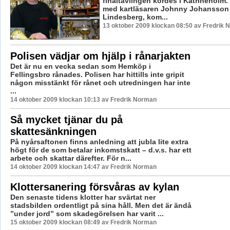
finaltävlingen kördes i Katrineholm
med kartläsaren Johnny Johansson 
Lindesberg, kom...
13 oktober 2009 klockan 08:50 av Fredrik
Polisen vädjar om hjälp i rånarjakten
Det är nu en vecka sedan som Hemköp i
Fellingsbro rånades. Polisen har hittills inte gripit
någon misstänkt för rånet och utredningen har inte
...
14 oktober 2009 klockan 10:13 av Fredrik Norman
Så mycket tjänar du på
skattesänkningen
På nyårsaftonen finns anledning att jubla lite extra
högt för de som betalar inkomstskatt – d.v.s. har ett
arbete och skattar därefter. För n...
14 oktober 2009 klockan 14:47 av Fredrik Norman
Klottersanering försvåras av kylan
Den senaste tidens klotter har svärtat ner
stadsbilden ordentligt på sina håll. Men det är ändå
”under jord” som skadegörelsen har varit ...
15 oktober 2009 klockan 08:49 av Fredrik Norman