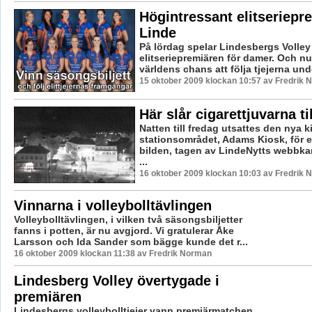
Högintressant elitseriepre
Linde
På lördag spelar Lindesbergs Volley
elitseriepremiären för damer. Och n
världens chans att följa tjejerna unde
15 oktober 2009 klockan 10:57 av Fredrik
Här slår cigarettjuvarna til
Natten till fredag utsattes den nya 
stationsområdet, Adams Kiosk, för et
bilden, tagen av LindeNytts webbka
...
16 oktober 2009 klockan 10:03 av Fredrik
Vinnarna i volleybolltävlingen
Volleybolltävlingen, i vilken två säsongsbiljetter
fanns i potten, är nu avgjord. Vi gratulerar Åke
Larsson och Ida Sander som bägge kunde det r...
16 oktober 2009 klockan 11:38 av Fredrik Norman
Lindesberg Volley övertygade i
premiären
Lindesbergs volleybolltjejer vann premiärmatchen