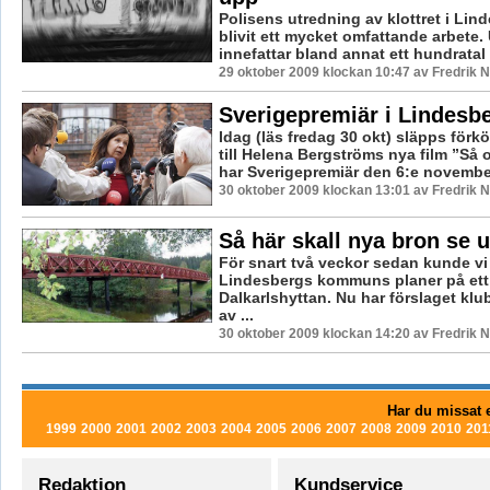
Polisens utredning av klottret i Lin
blivit ett mycket omfattande arbete.
innefattar bland annat ett hundratal f
29 oktober 2009 klockan 10:47 av Fredrik
Sverigepremiär i Lindesb
Idag (läs fredag 30 okt) släpps förkö
till Helena Bergströms nya film ”Så o
har Sverigepremiär den 6:e november
30 oktober 2009 klockan 13:01 av Fredrik
Så här skall nya bron se u
För snart två veckor sedan kunde vi
Lindesbergs kommuns planer på ett
Dalkarlshyttan. Nu har förslaget kl
av ...
30 oktober 2009 klockan 14:20 av Fredrik
Har du missat e
1999
2000
2001
2002
2003
2004
2005
2006
2007
2008
2009
2010
201
Redaktion
Kundservice