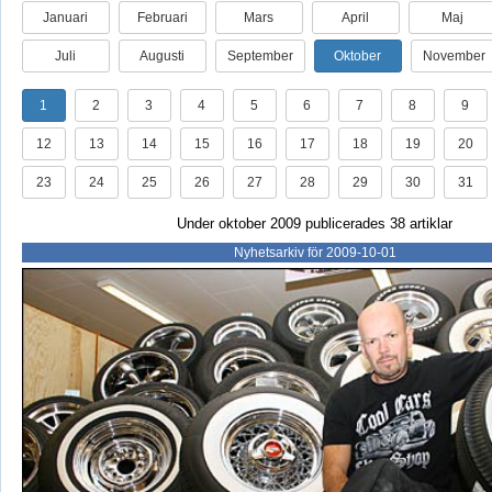
Januari
Februari
Mars
April
Maj
Juli
Augusti
September
Oktober
November
1
2
3
4
5
6
7
8
9
12
13
14
15
16
17
18
19
20
23
24
25
26
27
28
29
30
31
Under oktober 2009 publicerades 38 artiklar
Nyhetsarkiv för 2009-10-01