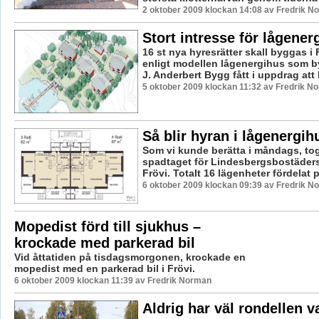
2 oktober 2009 klockan 14:08 av Fredrik N
Stort intresse för lågene
16 st nya hyresrätter skall byggas i F
enligt modellen lågenergihus som 
J. Anderbert Bygg fått i uppdrag att 
5 oktober 2009 klockan 11:32 av Fredrik N
Så blir hyran i lågenergi
Som vi kunde berätta i måndags, tog
spadtaget för Lindesbergsbostäders
Frövi. Totalt 16 lägenheter fördelat på
6 oktober 2009 klockan 09:39 av Fredrik N
Mopedist förd till sjukhus –
krockade med parkerad bil
Vid åttatiden på tisdagsmorgonen, krockade en
mopedist med en parkerad bil i Frövi.
6 oktober 2009 klockan 11:39 av Fredrik Norman
Aldrig har väl rondellen va