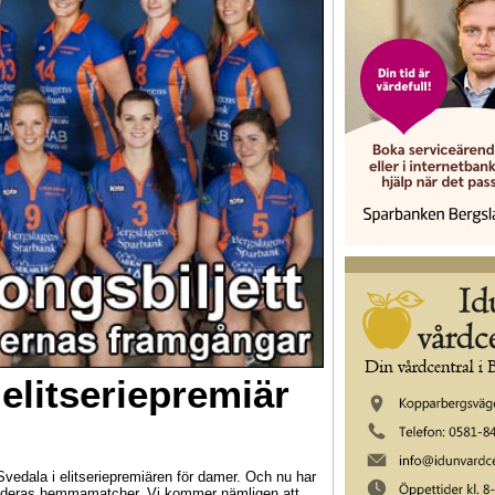
elitseriepremiär
vedala i elitseriepremiären för damer. Och nu har
er deras hemmamatcher. Vi kommer nämligen att