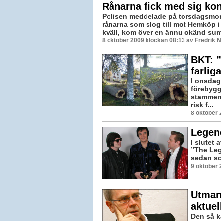
Rånarna fick med sig kon
Polisen meddelade på torsdagsmor
rånarna som slog till mot Hemköp i 
kväll, kom över en ännu okänd sum
8 oktober 2009 klockan 08:13 av Fredrik
BKT: ”
farlig
I onsdags
förebygg
stammen 
risk f...
8 oktober 
Legend
I slutet
”The Lege
sedan so
9 oktober 
Utmani
aktuel
Den så ka