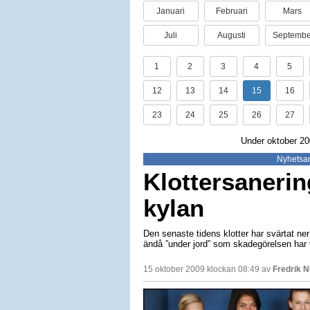
Januari
Februari
Mars
Juli
Augusti
Septembe
1
2
3
4
5
12
13
14
15
16
23
24
25
26
27
Under oktober 200
Nyhetsar
Klottersanerin
kylan
Den senaste tidens klotter har svärtat ner
ändå ”under jord” som skadegörelsen har 
15 oktober 2009 klockan 08:49 av
Fredrik 