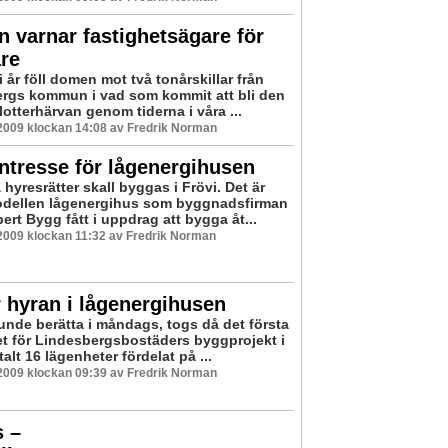
n varnar fastighetsägare för
are
i år föll domen mot två tonårskillar från
rgs kommun i vad som kommit att bli den
lotterhärvan genom tiderna i våra ...
2009 klockan 14:08 av Fredrik Norman
intresse för lågenergihusen
 hyresrätter skall byggas i Frövi. Det är
odellen lågenergihus som byggnadsfirman
ert Bygg fått i uppdrag att bygga åt...
2009 klockan 11:32 av Fredrik Norman
r hyran i lågenergihusen
unde berätta i måndags, togs då det första
t för Lindesbergsbostäders byggprojekt i
talt 16 lägenheter fördelat på ...
2009 klockan 09:39 av Fredrik Norman
s –