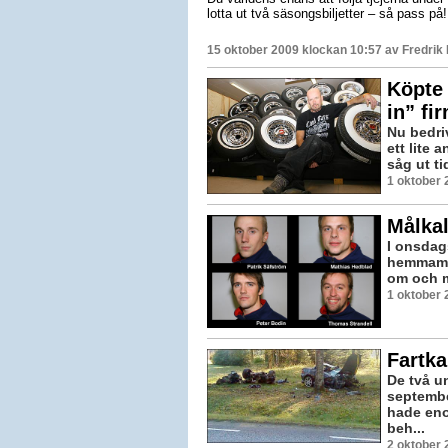
lotta ut två säsongsbiljetter – så pass på!
15 oktober 2009 klockan 10:57 av
Fredrik
Köpte
in” fi
Nu bedri
ett lite 
såg ut ti
1 oktober 
Målkal
I onsdag
hemmamat
om och m
1 oktober 
Fartk
De två u
septembe
hade enor
beh...
2 oktober 