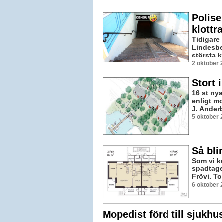
Polise
klottr
Tidigare 
Lindesbe
största k
2 oktober 
Stort 
16 st nya
enligt m
J. Anderb
5 oktober 
Så bli
Som vi k
spadtage
Frövi. To
6 oktober 
Mopedist förd till sjukhu