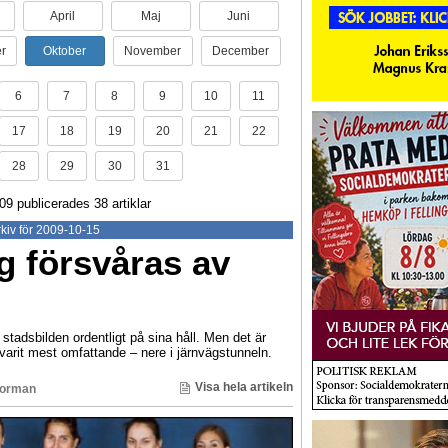
April
Maj
Juni
r
Oktober
November
December
6
7
8
9
10
11
17
18
19
20
21
22
28
29
30
31
9 publicerades 38 artiklar
kiv för 2009-10-15
g försvåras av
 stadsbilden ordentligt på sina håll. Men det är
varit mest omfattande – nere i järnvägstunneln.
Visa hela artikeln
Norman