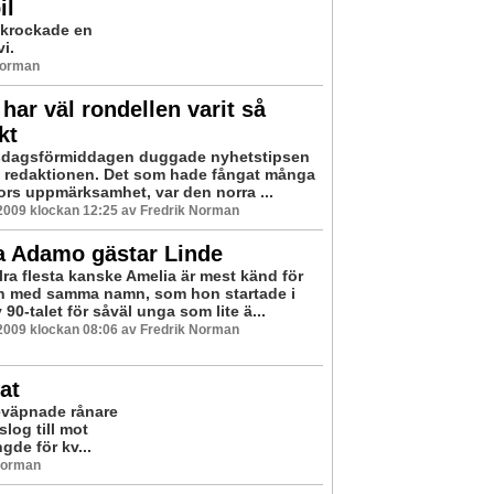
il
 krockade en
i.
Norman
 har väl rondellen varit så
kt
sdagsförmiddagen duggade nyhetstipsen
ill redaktionen. Det som hade fångat många
rs uppmärksamhet, var den norra ...
2009 klockan 12:25 av Fredrik Norman
a Adamo gästar Linde
lra flesta kanske Amelia är mest känd för
n med samma namn, som hon startade i
 90-talet för såväl unga som lite ä...
2009 klockan 08:06 av Fredrik Norman
at
eväpnade rånare
slog till mot
de för kv...
 Norman