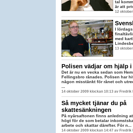
tal komm
är att pr
12 oktober
Svens
I lördag
finaltäv
med kart
Lindesbe
13 oktober
Polisen vädjar om hjälp i
Det är nu en vecka sedan som Hem
Fellingsbro rånades. Polisen har hitt
någon misstänkt för rånet och utre
...
14 oktober 2009 klockan 10:13 av Fredri
Så mycket tjänar du på
skattesänkningen
På nyårsaftonen finns anledning att 
högt för de som betalar inkomstskatt
arbete och skattar därefter. För n...
14 oktober 2009 klockan 14:47 av Fredri