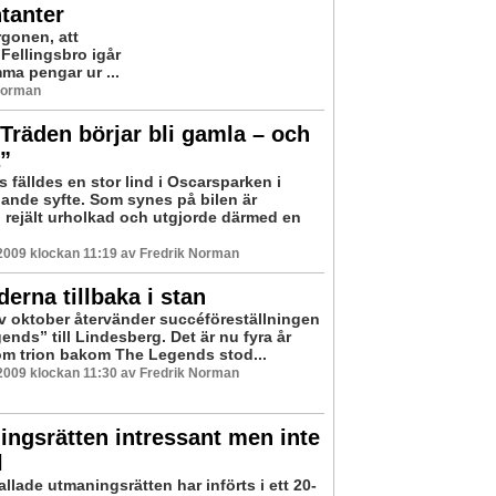
tanter
gonen, att
Fellingsbro igår
ma pengar ur ...
 Norman
Träden börjar bli gamla – och
a”
 fälldes en stor lind i Oscarsparken i
ande syfte. Som synes på bilen är
rejält urholkad och utgjorde därmed en
2009 klockan 11:19 av Fredrik Norman
erna tillbaka i stan
 av oktober återvänder succéföreställningen
nds” till Lindesberg. Det är nu fyra år
m trion bakom The Legends stod...
2009 klockan 11:30 av Fredrik Norman
ngsrätten intressant men inte
l
llade utmaningsrätten har införts i ett 20-