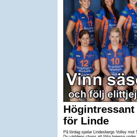
Högintressant 
för Linde
På lördag spelar Lindesbergs Volley mot S
Du världens chans att följa tjejerna und