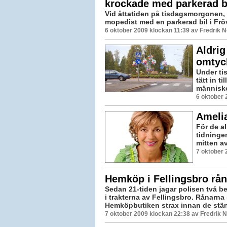
krockade med parkerad b
Vid åttatiden på tisdagsmorgonen,
mopedist med en parkerad bil i Fröv
6 oktober 2009 klockan 11:39 av Fredrik 
Aldrig
omtyc
Under ti
tätt in t
människo
6 oktober 
Ameli
För de al
tidninge
mitten av
7 oktober 
Hemköp i Fellingsbro rån
Sedan 21-tiden jagar polisen två b
i trakterna av Fellingsbro. Rånarna 
Hemköpbutiken strax innan de stäng
7 oktober 2009 klockan 22:38 av Fredrik