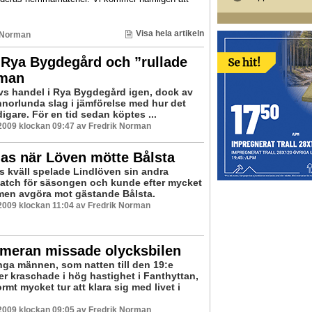
Visa hela artikeln
 Norman
 Rya Bygdegård och ”rullade
rman
vs handel i Rya Bygdegård igen, dock av
annorlunda slag i jämförelse med hur det
digare. För en tid sedan köptes ...
2009 klockan 09:47 av Fredrik Norman
as när Löven mötte Bålsta
s kväll spelade Lindlöven sin andra
ch för säsongen och kunde efter mycket
en avgöra mot gästande Bålsta.
2009 klockan 11:04 av Fredrik Norman
ameran missade olycksbilen
nga männen, som natten till den 19:e
r kraschade i hög hastighet i Fanthyttan,
mt mycket tur att klara sig med livet i
2009 klockan 09:05 av Fredrik Norman