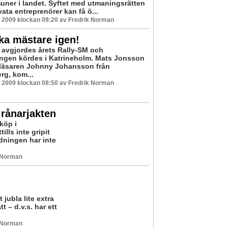
uner i landet. Syftet med utmaningsrätten
ivata entreprenörer kan få ö...
 2009 klockan 09:20 av Fredrik Norman
ka mästare igen!
s avgjordes årets Rally-SM och
lingen kördes i Katrineholm. Mats Jonsson
läsaren Johnny Johansson från
rg, kom...
 2009 klockan 08:50 av Fredrik Norman
 rånarjakten
köp i
ills inte gripit
dningen har inte
k Norman
jubla lite extra
 – d.v.s. har ett
k Norman