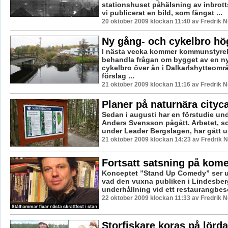
stationshuset påhälsning av inbrottst
vi publicerat en bild, som fångat ...
20 oktober 2009 klockan 11:40 av Fredrik 
Ny gång- och cykelbro hög
I nästa vecka kommer kommunstyrel
behandla frågan om bygget av en n
cykelbro över ån i Dalkarlshytteområ
förslag ...
21 oktober 2009 klockan 11:16 av Fredrik 
Planer på naturnära city
Sedan i augusti har en förstudie un
Anders Svensson pågått. Arbetet, so
under Leader Bergslagen, har gått un
21 oktober 2009 klockan 14:23 av Fredrik
Fortsatt satsning på kome
Konceptet ”Stand Up Comedy” ser ut 
vad den vuxna publiken i Lindesbe
underhållning vid ett restaurangbesö
22 oktober 2009 klockan 11:33 av Fredrik 
Storfiskare koras på lörd