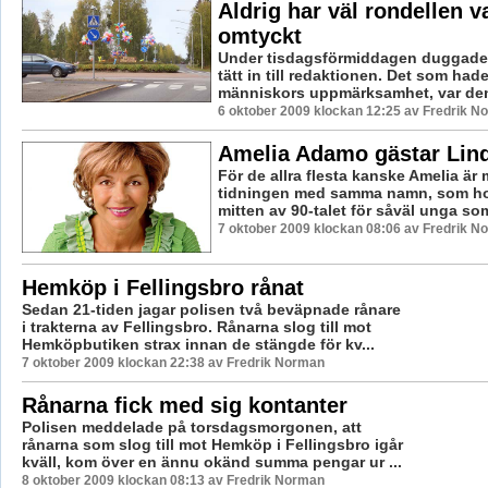
Aldrig har väl rondellen va
omtyckt
Under tisdagsförmiddagen duggade
tätt in till redaktionen. Det som ha
människors uppmärksamhet, var den 
6 oktober 2009 klockan 12:25 av Fredrik N
Amelia Adamo gästar Lin
För de allra flesta kanske Amelia är
tidningen med samma namn, som hon
mitten av 90-talet för såväl unga som 
7 oktober 2009 klockan 08:06 av Fredrik N
Hemköp i Fellingsbro rånat
Sedan 21-tiden jagar polisen två beväpnade rånare
i trakterna av Fellingsbro. Rånarna slog till mot
Hemköpbutiken strax innan de stängde för kv...
7 oktober 2009 klockan 22:38 av Fredrik Norman
Rånarna fick med sig kontanter
Polisen meddelade på torsdagsmorgonen, att
rånarna som slog till mot Hemköp i Fellingsbro igår
kväll, kom över en ännu okänd summa pengar ur ...
8 oktober 2009 klockan 08:13 av Fredrik Norman