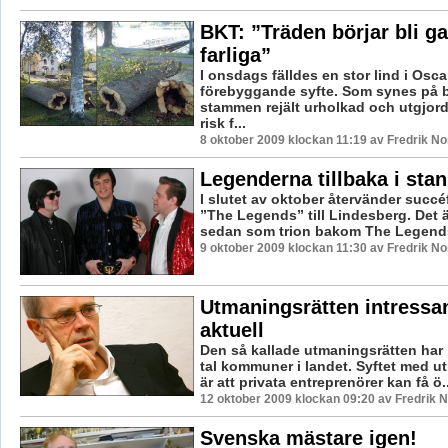
BKT: ”Träden börjar bli g
farliga”
I onsdags fälldes en stor lind i Osca
förebyggande syfte. Som synes på b
stammen rejält urholkad och utgjor
risk f...
8 oktober 2009 klockan 11:19 av Fredrik N
Legenderna tillbaka i stan
I slutet av oktober återvänder succé
”The Legends” till Lindesberg. Det ä
sedan som trion bakom The Legends
9 oktober 2009 klockan 11:30 av Fredrik N
Utmaningsrätten intressa
aktuell
Den så kallade utmaningsrätten har in
tal kommuner i landet. Syftet med u
är att privata entreprenörer kan få ö..
12 oktober 2009 klockan 09:20 av Fredrik
Svenska mästare igen!