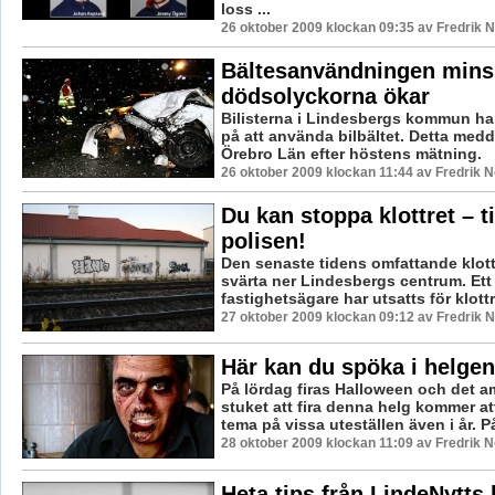
loss ...
26 oktober 2009 klockan 09:35 av Fredrik
Bältesanvändningen mins
dödsolyckorna ökar
Bilisterna i Lindesbergs kommun har
på att använda bilbältet. Detta med
Örebro Län efter höstens mätning.
26 oktober 2009 klockan 11:44 av Fredrik 
Du kan stoppa klottret – t
polisen!
Den senaste tidens omfattande klotte
svärta ner Lindesbergs centrum. Ett 
fastighetsägare har utsatts för klottr
27 oktober 2009 klockan 09:12 av Fredrik
Här kan du spöka i helgen
På lördag firas Halloween och det 
stuket att fira denna helg kommer att
tema på vissa uteställen även i år. P
28 oktober 2009 klockan 11:09 av Fredrik 
Heta tips från LindeNytts 