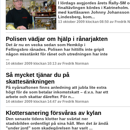
I lördags avgjordes årets Rally-SM 
finaltävlingen kördes i Katrineholm
med kartläsaren Johnny Johansson 
Lindesberg, kom...
13 oktober 2009 klockan 08:50 av Fredrik
Polisen vädjar om hjälp i rånarjakten
Det är nu en vecka sedan som Hemköp i
Fellingsbro rånades. Polisen har hittills inte gripit
någon misstänkt för rånet och utredningen har inte
...
14 oktober 2009 klockan 10:13 av Fredrik Norman
Så mycket tjänar du på
skattesänkningen
På nyårsaftonen finns anledning att jubla lite extra
högt för de som betalar inkomstskatt – d.v.s. har ett
arbete och skattar därefter. För n...
14 oktober 2009 klockan 14:47 av Fredrik Norman
Klottersanering försvåras av kylan
Den senaste tidens klotter har svärtat ner
stadsbilden ordentligt på sina håll. Men det är ändå
”under jord” som skadegörelsen har varit ...