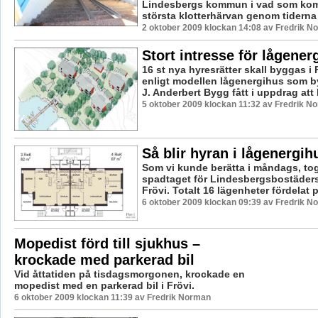
Lindesbergs kommun i vad som komm
största klotterhärvan genom tiderna i
2 oktober 2009 klockan 14:08 av Fredrik N
Stort intresse för lågene
16 st nya hyresrätter skall byggas i F
enligt modellen lågenergihus som 
J. Anderbert Bygg fått i uppdrag att 
5 oktober 2009 klockan 11:32 av Fredrik N
Så blir hyran i lågenergi
Som vi kunde berätta i måndags, tog
spadtaget för Lindesbergsbostäders
Frövi. Totalt 16 lägenheter fördelat på
6 oktober 2009 klockan 09:39 av Fredrik N
Mopedist förd till sjukhus –
krockade med parkerad bil
Vid åttatiden på tisdagsmorgonen, krockade en
mopedist med en parkerad bil i Frövi.
6 oktober 2009 klockan 11:39 av Fredrik Norman