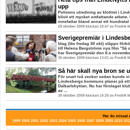
upp
Polisens utredning av klottret i Lin
blivit ett mycket omfattande arbete.
innefattar bland annat ett hundratal f
29 oktober 2009 klockan 10:47 av Fredrik
Sverigepremiär i Lindesb
Idag (läs fredag 30 okt) släpps förkö
till Helena Bergströms nya film ”Så o
har Sverigepremiär den 6:e november
30 oktober 2009 klockan 13:01 av Fredrik
Så här skall nya bron se u
För snart två veckor sedan kunde vi
Lindesbergs kommuns planer på ett
Dalkarlshyttan. Nu har förslaget kl
av ...
30 oktober 2009 klockan 14:20 av Fredrik
Har du missat e
1999
2000
2001
2002
2003
2004
2005
2006
2007
2008
2009
2010
201