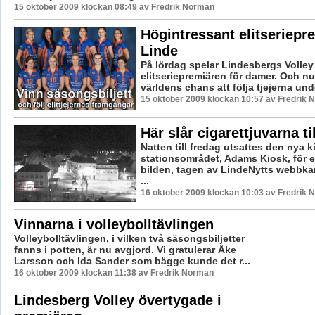
15 oktober 2009 klockan 08:49 av Fredrik Norman
Högintressant elitseriepre
Linde
På lördag spelar Lindesbergs Volley
elitseriepremiären för damer. Och n
världens chans att följa tjejerna unde
15 oktober 2009 klockan 10:57 av Fredrik
Här slår cigarettjuvarna til
Natten till fredag utsattes den nya 
stationsområdet, Adams Kiosk, för et
bilden, tagen av LindeNytts webbka
...
16 oktober 2009 klockan 10:03 av Fredrik
Vinnarna i volleybolltävlingen
Volleybolltävlingen, i vilken två säsongsbiljetter
fanns i potten, är nu avgjord. Vi gratulerar Åke
Larsson och Ida Sander som bägge kunde det r...
16 oktober 2009 klockan 11:38 av Fredrik Norman
Lindesberg Volley övertygade i