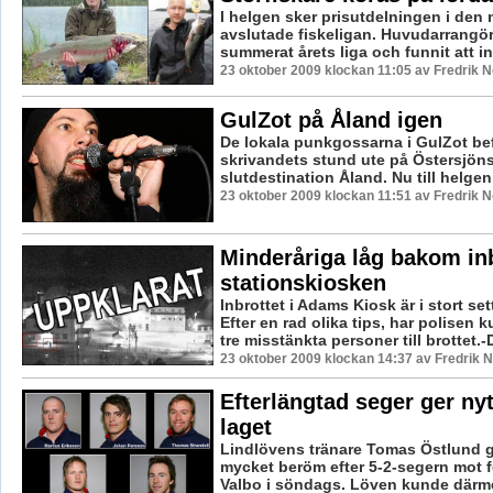
I helgen sker prisutdelningen i den 
avslutade fiskeligan. Huvudarrangö
summerat årets liga och funnit att int
23 oktober 2009 klockan 11:05 av Fredrik 
GulZot på Åland igen
De lokala punkgossarna i GulZot bef
skrivandets stund ute på Östersjön
slutdestination Åland. Nu till helgen 
23 oktober 2009 klockan 11:51 av Fredrik 
Minderåriga låg bakom inb
stationskiosken
Inbrottet i Adams Kiosk är i stort set
Efter en rad olika tips, har polisen 
tre misstänkta personer till brottet.-D
23 oktober 2009 klockan 14:37 av Fredrik
Efterlängtad seger ger ny
laget
Lindlövens tränare Tomas Östlund g
mycket beröm efter 5-2-segern mot 
Valbo i söndags. Löven kunde därme