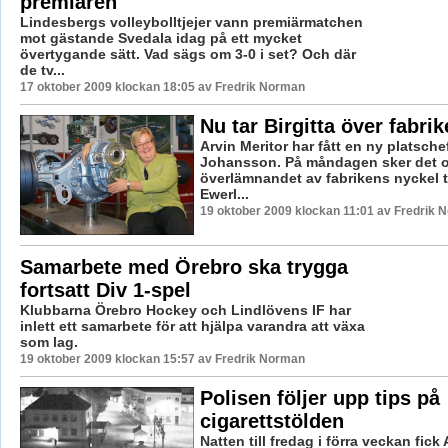
premiären
Lindesbergs volleybolltjejer vann premiärmatchen
mot gästande Svedala idag på ett mycket
övertygande sätt. Vad sägs om 3-0 i set? Och där
de tv...
17 oktober 2009 klockan 18:05 av Fredrik Norman
Nu tar Birgitta över fabri
Arvin Meritor har fått en ny platsche
Johansson. På måndagen sker det of
överlämnandet av fabrikens nyckel til
Ewerl...
19 oktober 2009 klockan 11:01 av Fredrik 
Samarbete med Örebro ska trygga
fortsatt Div 1-spel
Klubbarna Örebro Hockey och Lindlövens IF har
inlett ett samarbete för att hjälpa varandra att växa
som lag.
19 oktober 2009 klockan 15:57 av Fredrik Norman
Polisen följer upp tips på
cigarettstölden
Natten till fredag i förra veckan fic