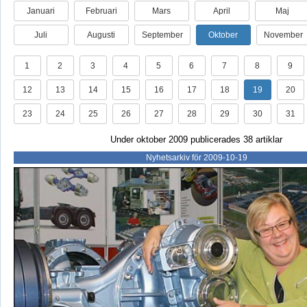
Januari
Februari
Mars
April
Maj
Juli
Augusti
September
Oktober
November
1
2
3
4
5
6
7
8
9
12
13
14
15
16
17
18
19
20
23
24
25
26
27
28
29
30
31
Under oktober 2009 publicerades 38 artiklar
Nyhetsarkiv för 2009-10-19