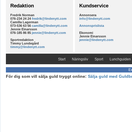
Redaktion
Kundservice
Fredrik Norman
Annonsera
076-234 24 24
fredrik@lindenytt.com
info@lindenytt.com
Camilla Lagerman
073-536 63 56
camilla@lindenytt.com
Annonsprislista
Jennie Einarsson
076-185 86 85
jennie@lindenytt.com
Ekonomi
Jennie Einarsson
Sportredaktion
jennie@lindenytt.com
Timmy Lundegård
timmy@lindenytt.com
Start
Näringsliv
Sport
Lunchguiden
Ex
För dig som vill sälja guld tryggt online:
Sälja guld med Guldb