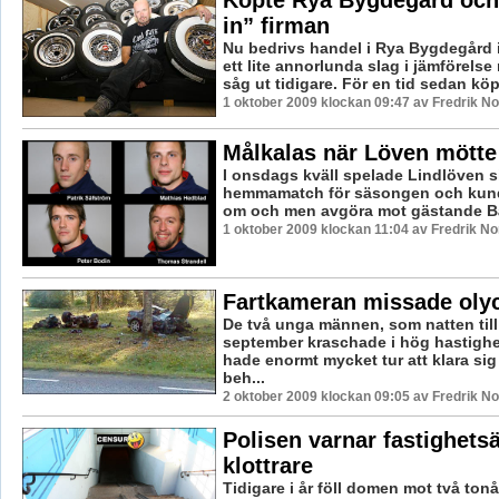
Köpte Rya Bygdegård och 
in” firman
Nu bedrivs handel i Rya Bygdegård 
ett lite annorlunda slag i jämförelse
såg ut tidigare. För en tid sedan köpt
1 oktober 2009 klockan 09:47 av Fredrik N
Målkalas när Löven mötte
I onsdags kväll spelade Lindlöven s
hemmamatch för säsongen och kund
om och men avgöra mot gästande Bå
1 oktober 2009 klockan 11:04 av Fredrik N
Fartkameran missade oly
De två unga männen, som natten till
september kraschade i hög hastighet
hade enormt mycket tur att klara sig 
beh...
2 oktober 2009 klockan 09:05 av Fredrik N
Polisen varnar fastighets
klottrare
Tidigare i år föll domen mot två tonår