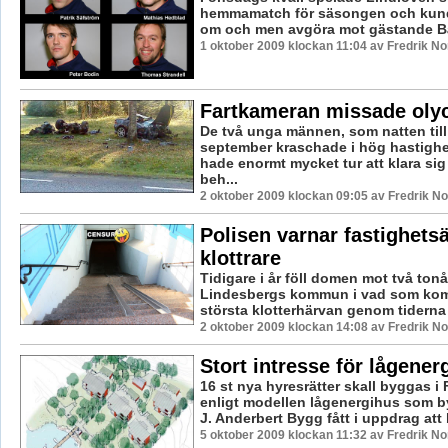
hemmamatch för säsongen och kund
om och men avgöra mot gästande Bå
1 oktober 2009 klockan 11:04 av Fredrik N
Fartkameran missade oly
De två unga männen, som natten till
september kraschade i hög hastighet
hade enormt mycket tur att klara sig 
beh...
2 oktober 2009 klockan 09:05 av Fredrik N
Polisen varnar fastighets
klottrare
Tidigare i år föll domen mot två tonår
Lindesbergs kommun i vad som komm
största klotterhärvan genom tiderna i
2 oktober 2009 klockan 14:08 av Fredrik N
Stort intresse för lågene
16 st nya hyresrätter skall byggas i F
enligt modellen lågenergihus som 
J. Anderbert Bygg fått i uppdrag att 
5 oktober 2009 klockan 11:32 av Fredrik N