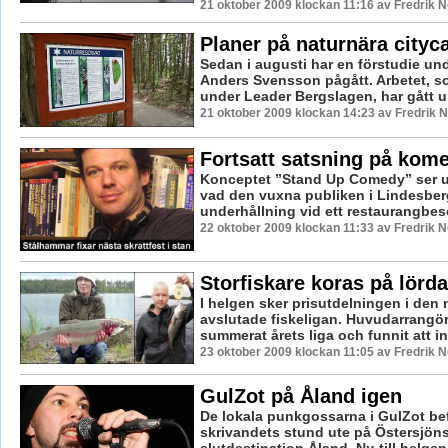
21 oktober 2009 klockan 11:16 av Fredrik 
Planer på naturnära city
Sedan i augusti har en förstudie un
Anders Svensson pågått. Arbetet, so
under Leader Bergslagen, har gått un
21 oktober 2009 klockan 14:23 av Fredrik
Fortsatt satsning på kome
Konceptet ”Stand Up Comedy” ser ut 
vad den vuxna publiken i Lindesbe
underhållning vid ett restaurangbesö
22 oktober 2009 klockan 11:33 av Fredrik 
Storfiskare koras på lörd
I helgen sker prisutdelningen i den 
avslutade fiskeligan. Huvudarrangö
summerat årets liga och funnit att int
23 oktober 2009 klockan 11:05 av Fredrik 
GulZot på Åland igen
De lokala punkgossarna i GulZot bef
skrivandets stund ute på Östersjön