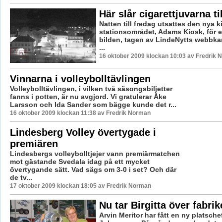
Här slår cigarettjuvarna til
Natten till fredag utsattes den nya 
stationsområdet, Adams Kiosk, för et
bilden, tagen av LindeNytts webbka
...
16 oktober 2009 klockan 10:03 av Fredrik
Vinnarna i volleybolltävlingen
Volleybolltävlingen, i vilken två säsongsbiljetter
fanns i potten, är nu avgjord. Vi gratulerar Åke
Larsson och Ida Sander som bägge kunde det r...
16 oktober 2009 klockan 11:38 av Fredrik Norman
Lindesberg Volley övertygade i
premiären
Lindesbergs volleybolltjejer vann premiärmatchen
mot gästande Svedala idag på ett mycket
övertygande sätt. Vad sägs om 3-0 i set? Och där
de tv...
17 oktober 2009 klockan 18:05 av Fredrik Norman
Nu tar Birgitta över fabri
Arvin Meritor har fått en ny platsche