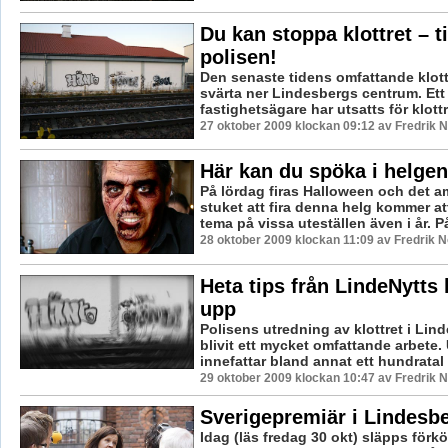
Du kan stoppa klottret – t
polisen!
Den senaste tidens omfattande klotte
svärta ner Lindesbergs centrum. Ett 
fastighetsägare har utsatts för klottr
27 oktober 2009 klockan 09:12 av Fredrik
Här kan du spöka i helgen
På lördag firas Halloween och det 
stuket att fira denna helg kommer att
tema på vissa uteställen även i år. P
28 oktober 2009 klockan 11:09 av Fredrik 
Heta tips från LindeNytts 
upp
Polisens utredning av klottret i Lin
blivit ett mycket omfattande arbete.
innefattar bland annat ett hundratal f
29 oktober 2009 klockan 10:47 av Fredrik
Sverigepremiär i Lindesb
Idag (läs fredag 30 okt) släpps förkö