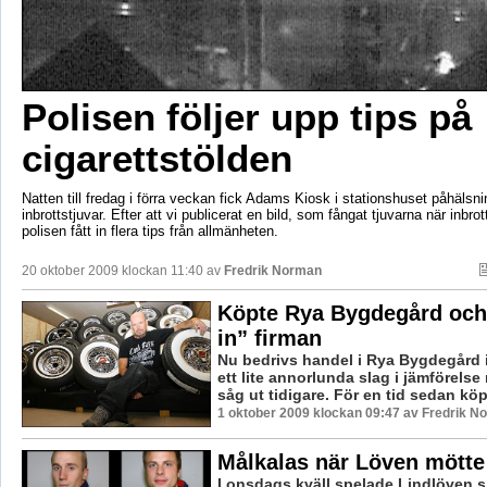
Polisen följer upp tips på
cigarettstölden
Natten till fredag i förra veckan fick Adams Kiosk i stationshuset påhälsni
inbrottstjuvar. Efter att vi publicerat en bild, som fångat tjuvarna när inbro
polisen fått in flera tips från allmänheten.
20 oktober 2009 klockan 11:40 av
Fredrik Norman
Köpte Rya Bygdegård och 
in” firman
Nu bedrivs handel i Rya Bygdegård 
ett lite annorlunda slag i jämförelse
såg ut tidigare. För en tid sedan köpt
1 oktober 2009 klockan 09:47 av Fredrik N
Målkalas när Löven mötte
I onsdags kväll spelade Lindlöven s