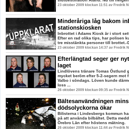
slutdestination Åland. Nu till helgen 
23 oktober 2009 klockan 11:51 av Fredrik 
Minderåriga låg bakom inb
stationskiosken
Inbrottet i Adams Kiosk är i stort set
Efter en rad olika tips, har polisen 
tre misstänkta personer till brottet.-D
23 oktober 2009 klockan 14:37 av Fredrik
Efterlängtad seger ger ny
laget
Lindlövens tränare Tomas Östlund g
mycket beröm efter 5-2-segern mot 
Valbo i söndags. Löven kunde därme
loss ...
26 oktober 2009 klockan 09:35 av Fredrik
Bältesanvändningen mins
dödsolyckorna ökar
Bilisterna i Lindesbergs kommun har
på att använda bilbältet. Detta med
Örebro Län efter höstens mätning.
26 oktober 2009 klockan 11:44 av Fredrik 