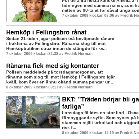
För de allra flesta kanske Amelia är
tidningen med samma namn, som hon
mitten av 90-talet för såväl unga som 
7 oktober 2009 klockan 08:06 av Fredrik N
Hemköp i Fellingsbro rånat
Sedan 21-tiden jagar polisen två beväpnade rånare
i trakterna av Fellingsbro. Rånarna slog till mot
Hemköpbutiken strax innan de stängde för kv...
7 oktober 2009 klockan 22:38 av Fredrik Norman
Rånarna fick med sig kontanter
Polisen meddelade på torsdagsmorgonen, att
rånarna som slog till mot Hemköp i Fellingsbro igår
kväll, kom över en ännu okänd summa pengar ur ...
8 oktober 2009 klockan 08:13 av Fredrik Norman
BKT: ”Träden börjar bli g
farliga”
I onsdags fälldes en stor lind i Osca
förebyggande syfte. Som synes på b
stammen rejält urholkad och utgjor
risk f...
8 oktober 2009 klockan 11:19 av Fredrik N