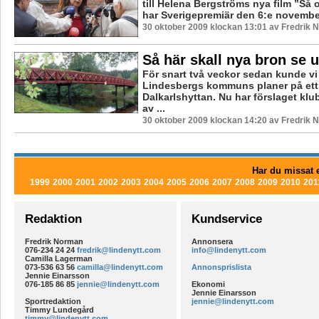
till Helena Bergströms nya film ”Så o
har Sverigepremiär den 6:e november
30 oktober 2009 klockan 13:01 av Fredrik
Så här skall nya bron se u
För snart två veckor sedan kunde vi
Lindesbergs kommuns planer på ett
Dalkarlshyttan. Nu har förslaget kl
av ...
30 oktober 2009 klockan 14:20 av Fredrik
Har du missat e
1999
2000
2001
2002
2003
2004
2005
2006
2007
2008
2009
2010
201
Redaktion
Kundservice
Fredrik Norman
Annonsera
076-234 24 24
fredrik@lindenytt.com
info@lindenytt.com
Camilla Lagerman
073-536 63 56
camilla@lindenytt.com
Annonsprislista
Jennie Einarsson
076-185 86 85
jennie@lindenytt.com
Ekonomi
Jennie Einarsson
Sportredaktion
jennie@lindenytt.com
Timmy Lundegård
timmy@lindenytt.com