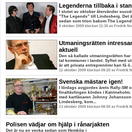
Legenderna tillbaka i stan
I slutet av oktober återvänder succé
”The Legends” till Lindesberg. Det ä
sedan som trion bakom The Legends
9 oktober 2009 klockan 11:30 av Fredrik N
Utmaningsrätten intressa
aktuell
Den så kallade utmaningsrätten har in
tal kommuner i landet. Syftet med u
är att privata entreprenörer kan få ö..
12 oktober 2009 klockan 09:20 av Fredrik
Svenska mästare igen!
I lördags avgjordes årets Rally-SM 
finaltävlingen kördes i Katrineholm
med kartläsaren Johnny Johansson 
Lindesberg, kom...
13 oktober 2009 klockan 08:50 av Fredrik
Polisen vädjar om hjälp i rånarjakten
Det är nu en vecka sedan som Hemköp i