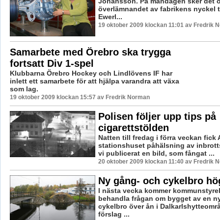
Johansson. På måndagen sker det of
överlämnandet av fabrikens nyckel til
Ewerl...
19 oktober 2009 klockan 11:01 av Fredrik 
Samarbete med Örebro ska trygga
fortsatt Div 1-spel
Klubbarna Örebro Hockey och Lindlövens IF har
inlett ett samarbete för att hjälpa varandra att växa
som lag.
19 oktober 2009 klockan 15:57 av Fredrik Norman
Polisen följer upp tips på
cigarettstölden
Natten till fredag i förra veckan fic
stationshuset påhälsning av inbrottst
vi publicerat en bild, som fångat ...
20 oktober 2009 klockan 11:40 av Fredrik 
Ny gång- och cykelbro hög
I nästa vecka kommer kommunstyrel
behandla frågan om bygget av en n
cykelbro över ån i Dalkarlshytteområ
förslag ...