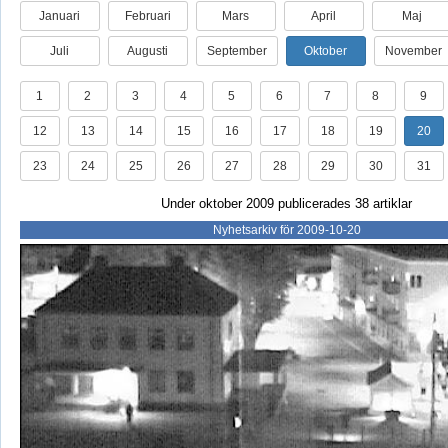
Januari
Februari
Mars
April
Maj
Juli
Augusti
September
Oktober
November
1
2
3
4
5
6
7
8
9
12
13
14
15
16
17
18
19
20
23
24
25
26
27
28
29
30
31
Under oktober 2009 publicerades 38 artiklar
Nyhetsarkiv för 2009-10-20