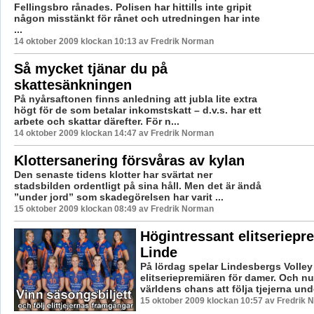
Fellingsbro rånades. Polisen har hittills inte gripit
någon misstänkt för rånet och utredningen har inte
...
14 oktober 2009 klockan 10:13 av Fredrik Norman
Så mycket tjänar du på
skattesänkningen
På nyårsaftonen finns anledning att jubla lite extra
högt för de som betalar inkomstskatt – d.v.s. har ett
arbete och skattar därefter. För n...
14 oktober 2009 klockan 14:47 av Fredrik Norman
Klottersanering försvåras av kylan
Den senaste tidens klotter har svärtat ner
stadsbilden ordentligt på sina håll. Men det är ändå
”under jord” som skadegörelsen har varit ...
15 oktober 2009 klockan 08:49 av Fredrik Norman
Högintressant elitseriepre
Linde
På lördag spelar Lindesbergs Volley
elitseriepremiären för damer. Och n
världens chans att följa tjejerna unde
15 oktober 2009 klockan 10:57 av Fredrik