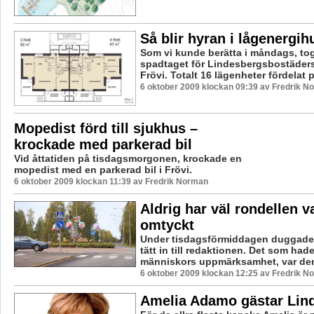
Så blir hyran i lågenergi
Som vi kunde berätta i måndags, tog
spadtaget för Lindesbergsbostäders
Frövi. Totalt 16 lägenheter fördelat på
6 oktober 2009 klockan 09:39 av Fredrik N
Mopedist förd till sjukhus –
krockade med parkerad bil
Vid åttatiden på tisdagsmorgonen, krockade en
mopedist med en parkerad bil i Frövi.
6 oktober 2009 klockan 11:39 av Fredrik Norman
Aldrig har väl rondellen va
omtyckt
Under tisdagsförmiddagen duggade
tätt in till redaktionen. Det som ha
människors uppmärksamhet, var den 
6 oktober 2009 klockan 12:25 av Fredrik N
Amelia Adamo gästar Lin