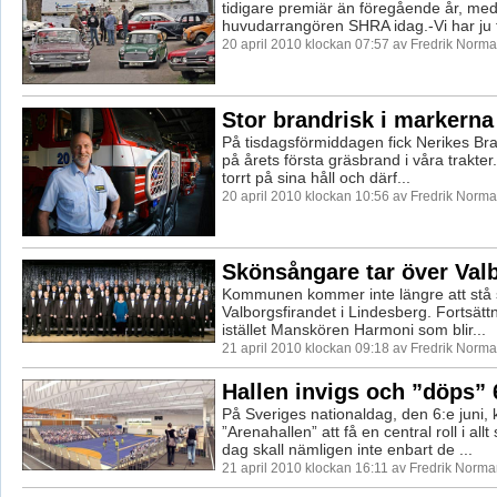
tidigare premiär än föregående år, me
huvudarrangören SHRA idag.-Vi har ju få
20 april 2010 klockan 07:57 av Fredrik Norm
Stor brandrisk i markerna
På tisdagsförmiddagen fick Nerikes Bra
på årets första gräsbrand i våra trakter
torrt på sina håll och därf...
20 april 2010 klockan 10:56 av Fredrik Norm
Skönsångare tar över Val
Kommunen kommer inte längre att stå
Valborgsfirandet i Lindesberg. Fortsättn
istället Manskören Harmoni som blir...
21 april 2010 klockan 09:18 av Fredrik Norm
Hallen invigs och ”döps” 
På Sveriges nationaldag, den 6:e juni
”Arenahallen” att få en central roll i all
dag skall nämligen inte enbart de ...
21 april 2010 klockan 16:11 av Fredrik Norm