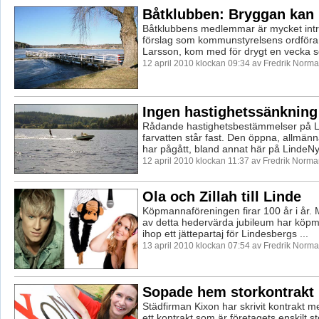
Båtklubben: Bryggan kan
Båtklubbens medlemmar är mycket intr
förslag som kommunstyrelsens ordföra
Larsson, kom med för drygt en vecka se
12 april 2010 klockan 09:34 av Fredrik Norm
Ingen hastighetssänkning 
Rådande hastighetsbestämmelser på L
farvatten står fast. Den öppna, allmän
har pågått, bland annat här på LindeNytt
12 april 2010 klockan 11:37 av Fredrik Norm
Ola och Zillah till Linde
Köpmannaföreningen firar 100 år i år.
av detta hedervärda jubileum har köpm
ihop ett jättepartaj för Lindesbergs ...
13 april 2010 klockan 07:54 av Fredrik Norm
Sopade hem storkontrakt
Städfirman Kixon har skrivit kontrakt me
ett kontrakt som är företagets enskilt s