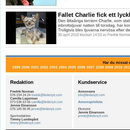
Fallet Charlie fick ett lyck
Den åttaåriga terriern Charlie, som stal
inbrottstjuvar natten till torsdag, har 
Troligtvis blev tjuvarna nervösa efter de
30 april 2010 klockan 14:53 av Fredrik Norm
Har du missat e
1999
2000
2001
2002
2003
2004
2005
2006
2007
2008
2009
2010
201
Redaktion
Kundservice
Fredrik Norman
Annonsera
076-234 24 24
fredrik@lindenytt.com
info@lindenytt.com
Camilla Lagerman
073-536 63 56
camilla@lindenytt.com
Annonsprislista
Jennie Einarsson
076-185 86 85
jennie@lindenytt.com
Ekonomi
Jennie Einarsson
Sportredaktion
jennie@lindenytt.com
Timmy Lundegård
timmy@lindenytt.com