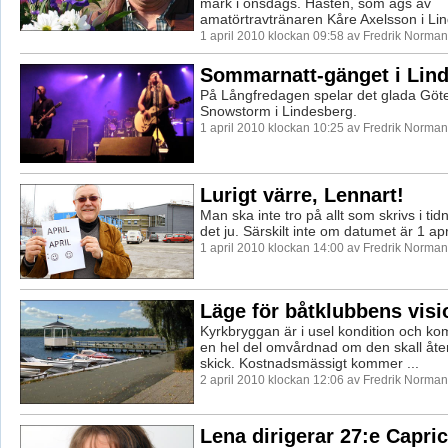
mark i onsdags. Hästen, som ägs av
amatörtravtränaren Kåre Axelsson i Lind
1 april 2010 klockan 09:58 av Fredrik Norman
Sommarnatt-gänget i Lin
På Långfredagen spelar det glada Göt
Snowstorm i Lindesberg.
1 april 2010 klockan 10:25 av Fredrik Norman
Lurigt värre, Lennart!
Man ska inte tro på allt som skrivs i tid
det ju. Särskilt inte om datumet är 1 apri
1 april 2010 klockan 14:00 av Fredrik Norman
Läge för båtklubbens visi
Kyrkbryggan är i usel kondition och k
en hel del omvårdnad om den skall återst
skick. Kostnadsmässigt kommer ...
2 april 2010 klockan 12:06 av Fredrik Norman
Lena dirigerar 27:e Capri