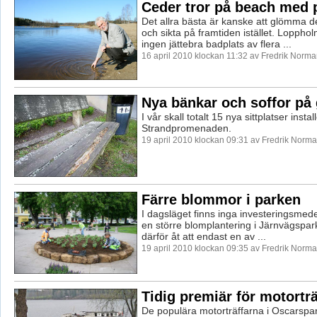
Ceder tror på beach med 
Det allra bästa är kanske att glömma d
och sikta på framtiden istället. Loppho
ingen jättebra badplats av flera ...
16 april 2010 klockan 11:32 av Fredrik Norm
Nya bänkar och soffor på
I vår skall totalt 15 nya sittplatser inst
Strandpromenaden.
19 april 2010 klockan 09:31 av Fredrik Norm
Färre blommor i parken
I dagsläget finns inga investeringsmed
en större blomplantering i Järnvägspark
därför åt att endast en av ...
19 april 2010 klockan 09:35 av Fredrik Norm
Tidig premiär för motortr
De populära motorträffarna i Oscarspa