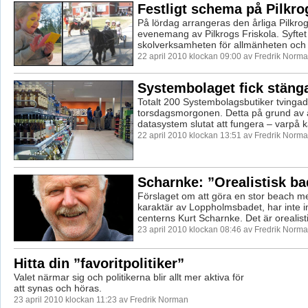
Festligt schema på Pilkro
På lördag arrangeras den årliga Pilkro
evenemang av Pilkrogs Friskola. Syftet 
skolverksamheten för allmänheten och f
22 april 2010 klockan 09:00 av Fredrik Norm
Systembolaget fick stäng
Totalt 200 Systembolagsbutiker tvinga
torsdagsmorgonen. Detta på grund av a
datasystem slutat att fungera – varpå k
22 april 2010 klockan 13:51 av Fredrik Norm
Scharnke: ”Orealistisk ba
Förslaget om att göra en stor beach m
karaktär av Loppholmsbadet, har inte 
centerns Kurt Scharnke. Det är orealistis
23 april 2010 klockan 08:46 av Fredrik Norm
Hitta din ”favoritpolitiker”
Valet närmar sig och politikerna blir allt mer aktiva för
att synas och höras.
23 april 2010 klockan 11:23 av Fredrik Norman