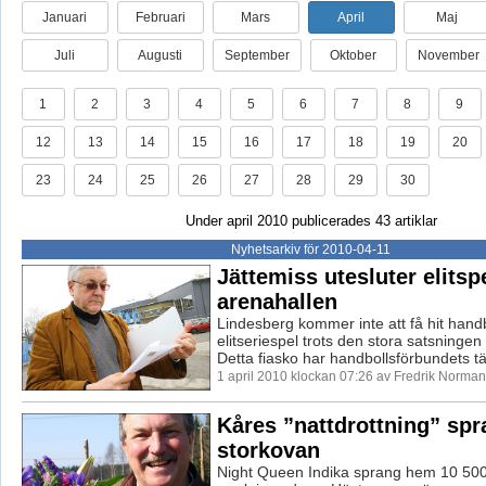
Januari
Februari
Mars
April
Maj
Juli
Augusti
September
Oktober
November
1
2
3
4
5
6
7
8
9
12
13
14
15
16
17
18
19
20
23
24
25
26
27
28
29
30
Under april 2010 publicerades 43 artiklar
Nyhetsarkiv för 2010-04-11
Jättemiss utesluter elitspe
arenahallen
Lindesberg kommer inte att få hit hand
elitseriespel trots den stora satsningen
Detta fiasko har handbollsförbundets tä
1 april 2010 klockan 07:26 av Fredrik Norman
Kåres ”nattdrottning” sp
storkovan
Night Queen Indika sprang hem 10 500