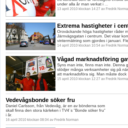
under alla år man verkat i ...
13 april 2010 klockan 14:27 av Fredrik Norm
Extrema hastigheter i ce
Oroväckande höga hastigheter råder m
Järnvägsgatan i centrum. Det visar k
vintermätning som gjordes i januari. Fle
14 april 2010 klockan 10:54 av Fredrik Norm
Vågad marknadsföring gav
Syns man inte, finns man inte. Denna 
stödjer många verksamheter sig på när 
att marknadsföra sig. Man måste dock in
15 april 2010 klockan 12:27 av Fredrik Norm
Vedevågsbonde söker fru
Daniel Carlsson, från Vedevåg, är en av bönderna som
skall finna den stora kärleken i TV4´s ”Bonde söker fru”
i år.
16 april 2010 klockan 08:04 av Fredrik Norman