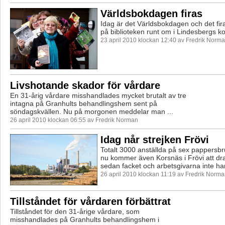
Världsbokdagen firas
Idag är det Världsbokdagen och det fi
på biblioteken runt om i Lindesbergs 
23 april 2010 klockan 12:40 av Fredrik Norm
Livshotande skador för vårdare
En 31-årig vårdare misshandlades mycket brutalt av tre
intagna på Granhults behandlingshem sent på
söndagskvällen. Nu på morgonen meddelar man ...
26 april 2010 klockan 06:55 av Fredrik Norman
Idag når strejken Frövi
Totalt 3000 anställda på sex pappersbru
nu kommer även Korsnäs i Frövi att dr
sedan facket och arbetsgivarna inte har
26 april 2010 klockan 11:19 av Fredrik Norm
Tillståndet för vårdaren förbättrat
Tillståndet för den 31-årige vårdare, som
misshandlades på Granhults behandlingshem i