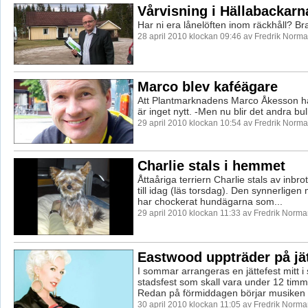
Vårvisning i Hällabackarn
Har ni era lånelöften inom räckhåll? Br
28 april 2010 klockan 09:46 av Fredrik Norm
Marco blev kaféägare
Att Plantmarknadens Marco Åkesson ha
är inget nytt. -Men nu blir det andra bul
29 april 2010 klockan 10:54 av Fredrik Norm
Charlie stals i hemmet
Åttaåriga terriern Charlie stals av inbro
till idag (läs torsdag). Den synnerligen
har chockerat hundägarna som...
29 april 2010 klockan 11:33 av Fredrik Norm
Eastwood uppträder på jät
I sommar arrangeras en jättefest mitt i
stadsfest som skall vara under 12 timma
Redan på förmiddagen börjar musiken f
30 april 2010 klockan 11:05 av Fredrik Norm