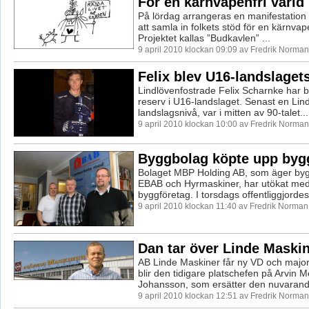
För en kärnvapenfri värld
På lördag arrangeras en manifestation 
att samla in folkets stöd för en kärnvape
Projektet kallas ”Budkavlen” ...
9 april 2010 klockan 09:09 av Fredrik Norman
Felix blev U16-landslaget
Lindlövenfostrade Felix Scharnke har b
reserv i U16-landslaget. Senast en Lin
landslagsnivå, var i mitten av 90-talet...
9 april 2010 klockan 10:00 av Fredrik Norman
Byggbolag köpte upp byg
Bolaget MBP Holding AB, som äger byg
EBAB och Hyrmaskiner, har utökat med y
byggföretag. I torsdags offentliggjordes 
9 april 2010 klockan 11:40 av Fredrik Norman
Dan tar över Linde Maski
AB Linde Maskiner får ny VD och major
blir den tidigare platschefen på Arvin M
Johansson, som ersätter den nuvarand
9 april 2010 klockan 12:51 av Fredrik Norman