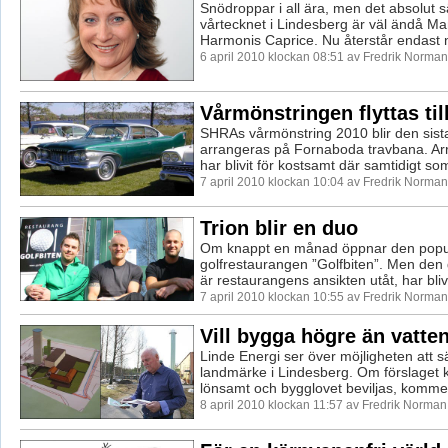
Snödroppar i all ära, men det absolut 
vårtecknet i Lindesberg är väl ändå M
Harmonis Caprice. Nu återstår endast n
6 april 2010 klockan 08:51 av Fredrik Norman
Vårmönstringen flyttas til
SHRAs vårmönstring 2010 blir den sis
arrangeras på Fornaboda travbana. A
har blivit för kostsamt där samtidigt s
7 april 2010 klockan 10:04 av Fredrik Norman
Trion blir en duo
Om knappt en månad öppnar den popu
golfrestaurangen ”Golfbiten”. Men den 
är restaurangens ansikten utåt, har blivit
7 april 2010 klockan 10:55 av Fredrik Norman
Vill bygga högre än vatte
Linde Energi ser över möjligheten att sä
landmärke i Lindesberg. Om förslaget 
lönsamt och bygglovet beviljas, komme
8 april 2010 klockan 11:57 av Fredrik Norman