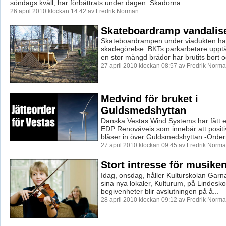
söndags kväll, har förbättrats under dagen. Skadorna ...
26 april 2010 klockan 14:42 av Fredrik Norman
Skateboardramp vandalis
Skateboardrampen under viadukten har 
skadegörelse. BKTs parkarbetare upptäc
en stor mängd brädor har brutits bort oc
27 april 2010 klockan 08:57 av Fredrik Norm
Medvind för bruket i
Guldsmedshyttan
Danska Vestas Wind Systems har fått en
EDP Renováveis som innebär att positi
blåser in över Guldsmedshyttan.-Ordern
27 april 2010 klockan 09:45 av Fredrik Norm
Stort intresse för musike
Idag, onsdag, håller Kulturskolan Garna
sina nya lokaler, Kulturum, på Lindesko
begivenheter blir avslutningen på å...
28 april 2010 klockan 09:12 av Fredrik Norm