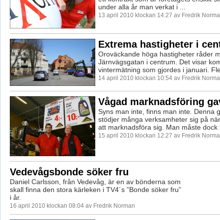
under alla år man verkat i ...
13 april 2010 klockan 14:27 av Fredrik Norm
Extrema hastigheter i ce
Oroväckande höga hastigheter råder m
Järnvägsgatan i centrum. Det visar k
vintermätning som gjordes i januari. Fle
14 april 2010 klockan 10:54 av Fredrik Norm
Vågad marknadsföring gav
Syns man inte, finns man inte. Denna 
stödjer många verksamheter sig på när 
att marknadsföra sig. Man måste dock in
15 april 2010 klockan 12:27 av Fredrik Norm
Vedevågsbonde söker fru
Daniel Carlsson, från Vedevåg, är en av bönderna som
skall finna den stora kärleken i TV4´s ”Bonde söker fru”
i år.
16 april 2010 klockan 08:04 av Fredrik Norman