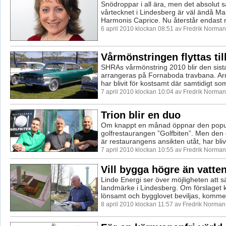
Snödroppar i all ära, men det absolut 
vårtecknet i Lindesberg är väl ändå M
Harmonis Caprice. Nu återstår endast n
6 april 2010 klockan 08:51 av Fredrik Norman
Vårmönstringen flyttas til
SHRAs vårmönstring 2010 blir den sis
arrangeras på Fornaboda travbana. A
har blivit för kostsamt där samtidigt s
7 april 2010 klockan 10:04 av Fredrik Norman
Trion blir en duo
Om knappt en månad öppnar den popu
golfrestaurangen ”Golfbiten”. Men den 
är restaurangens ansikten utåt, har blivit
7 april 2010 klockan 10:55 av Fredrik Norman
Vill bygga högre än vatte
Linde Energi ser över möjligheten att sä
landmärke i Lindesberg. Om förslaget 
lönsamt och bygglovet beviljas, komme
8 april 2010 klockan 11:57 av Fredrik Norman