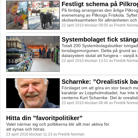
Festligt schema på Pilkro
På lördag arrangeras den årliga Pilkro
evenemang av Pilkrogs Friskola. Syftet 
skolverksamheten för allmänheten och f
22 april 2010 klockan 09:00 av Fredrik Norm
Systembolaget fick stäng
Totalt 200 Systembolagsbutiker tvinga
torsdagsmorgonen. Detta på grund av a
datasystem slutat att fungera – varpå k
22 april 2010 klockan 13:51 av Fredrik Norm
Scharnke: ”Orealistisk ba
Förslaget om att göra en stor beach m
karaktär av Loppholmsbadet, har inte 
centerns Kurt Scharnke. Det är orealistis
23 april 2010 klockan 08:46 av Fredrik Norm
Hitta din ”favoritpolitiker”
Valet närmar sig och politikerna blir allt mer aktiva för
att synas och höras.
23 april 2010 klockan 11:23 av Fredrik Norman