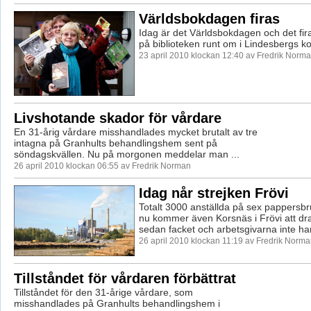
Världsbokdagen firas
Idag är det Världsbokdagen och det fi
på biblioteken runt om i Lindesbergs 
23 april 2010 klockan 12:40 av Fredrik Norm
Livshotande skador för vårdare
En 31-årig vårdare misshandlades mycket brutalt av tre
intagna på Granhults behandlingshem sent på
söndagskvällen. Nu på morgonen meddelar man ...
26 april 2010 klockan 06:55 av Fredrik Norman
Idag når strejken Frövi
Totalt 3000 anställda på sex pappersbru
nu kommer även Korsnäs i Frövi att dr
sedan facket och arbetsgivarna inte har
26 april 2010 klockan 11:19 av Fredrik Norm
Tillståndet för vårdaren förbättrat
Tillståndet för den 31-årige vårdare, som
misshandlades på Granhults behandlingshem i