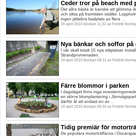
Ceder tror på beach med 
Det allra bästa är kanske att glömma d
och sikta på framtiden istället. Loppho
ingen jättebra badplats av flera ...
16 april 2010 klockan 11:32 av Fredrik Norm
Nya bänkar och soffor på
I vår skall totalt 15 nya sittplatser inst
Strandpromenaden.
19 april 2010 klockan 09:31 av Fredrik Norm
Färre blommor i parken
I dagsläget finns inga investeringsmed
en större blomplantering i Järnvägspark
därför åt att endast en av ...
19 april 2010 klockan 09:35 av Fredrik Norm
Tidig premiär för motortr
De populära motorträffarna i Oscarspa