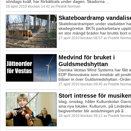
söndags kväll, har förbättrats under dagen. Skadorna ...
26 april 2010 klockan 14:42 av Fredrik Norman
Skateboardramp vandalis
Skateboardrampen under viadukten har 
skadegörelse. BKTs parkarbetare upptäc
en stor mängd brädor har brutits bort oc
27 april 2010 klockan 08:57 av Fredrik Norm
Medvind för bruket i
Guldsmedshyttan
Danska Vestas Wind Systems har fått en
EDP Renováveis som innebär att positi
blåser in över Guldsmedshyttan.-Ordern
27 april 2010 klockan 09:45 av Fredrik Norm
Stort intresse för musike
Idag, onsdag, håller Kulturskolan Garna
sina nya lokaler, Kulturum, på Lindesko
begivenheter blir avslutningen på å...
28 april 2010 klockan 09:12 av Fredrik Norm