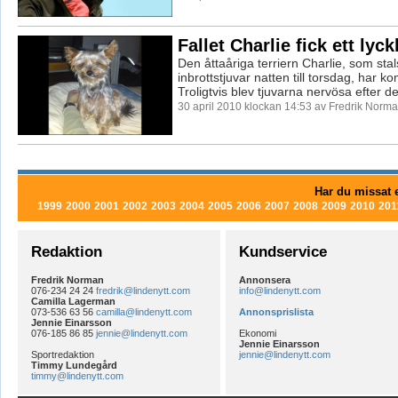
Fallet Charlie fick ett lyck
Den åttaåriga terriern Charlie, som stal
inbrottstjuvar natten till torsdag, har 
Troligtvis blev tjuvarna nervösa efter de
30 april 2010 klockan 14:53 av Fredrik Norm
Har du missat e
1999
2000
2001
2002
2003
2004
2005
2006
2007
2008
2009
2010
201
Redaktion
Kundservice
Fredrik Norman
Annonsera
076-234 24 24
fredrik@lindenytt.com
info@lindenytt.com
Camilla Lagerman
073-536 63 56
camilla@lindenytt.com
Annonsprislista
Jennie Einarsson
076-185 86 85
jennie@lindenytt.com
Ekonomi
Jennie Einarsson
Sportredaktion
jennie@lindenytt.com
Timmy Lundegård
timmy@lindenytt.com