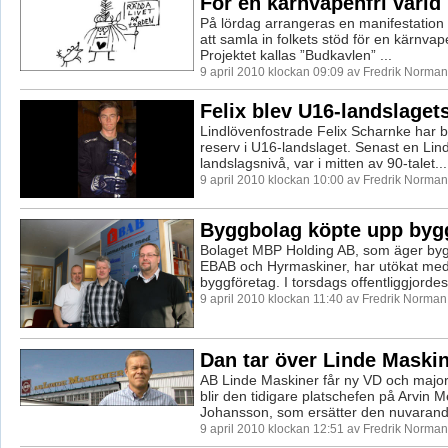
För en kärnvapenfri värld
På lördag arrangeras en manifestation 
att samla in folkets stöd för en kärnvape
Projektet kallas ”Budkavlen” ...
9 april 2010 klockan 09:09 av Fredrik Norman
Felix blev U16-landslaget
Lindlövenfostrade Felix Scharnke har b
reserv i U16-landslaget. Senast en Lin
landslagsnivå, var i mitten av 90-talet...
9 april 2010 klockan 10:00 av Fredrik Norman
Byggbolag köpte upp byg
Bolaget MBP Holding AB, som äger byg
EBAB och Hyrmaskiner, har utökat med y
byggföretag. I torsdags offentliggjordes 
9 april 2010 klockan 11:40 av Fredrik Norman
Dan tar över Linde Maski
AB Linde Maskiner får ny VD och major
blir den tidigare platschefen på Arvin M
Johansson, som ersätter den nuvarand
9 april 2010 klockan 12:51 av Fredrik Norman