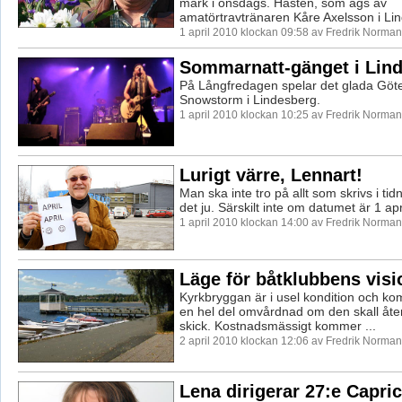
mark i onsdags. Hästen, som ägs av
amatörtravtränaren Kåre Axelsson i Lind
1 april 2010 klockan 09:58 av Fredrik Norman
Sommarnatt-gänget i Lin
På Långfredagen spelar det glada Göt
Snowstorm i Lindesberg.
1 april 2010 klockan 10:25 av Fredrik Norman
Lurigt värre, Lennart!
Man ska inte tro på allt som skrivs i tid
det ju. Särskilt inte om datumet är 1 apri
1 april 2010 klockan 14:00 av Fredrik Norman
Läge för båtklubbens visi
Kyrkbryggan är i usel kondition och k
en hel del omvårdnad om den skall återst
skick. Kostnadsmässigt kommer ...
2 april 2010 klockan 12:06 av Fredrik Norman
Lena dirigerar 27:e Capri