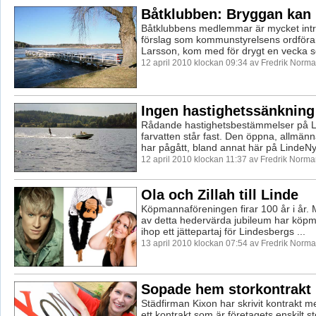
Båtklubben: Bryggan kan
Båtklubbens medlemmar är mycket intr
förslag som kommunstyrelsens ordföra
Larsson, kom med för drygt en vecka se
12 april 2010 klockan 09:34 av Fredrik Norm
Ingen hastighetssänkning 
Rådande hastighetsbestämmelser på L
farvatten står fast. Den öppna, allmän
har pågått, bland annat här på LindeNytt
12 april 2010 klockan 11:37 av Fredrik Norm
Ola och Zillah till Linde
Köpmannaföreningen firar 100 år i år.
av detta hedervärda jubileum har köpm
ihop ett jättepartaj för Lindesbergs ...
13 april 2010 klockan 07:54 av Fredrik Norm
Sopade hem storkontrakt
Städfirman Kixon har skrivit kontrakt me
ett kontrakt som är företagets enskilt s