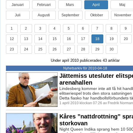
Januari
Februari
Mars
April
Maj
Juli
Augusti
September
Oktober
November
1
2
3
4
5
6
7
8
9
12
13
14
15
16
17
18
19
20
23
24
25
26
27
28
29
30
Under april 2010 publicerades 43 artiklar
Nyhetsarkiv för 2010-04-18
Jättemiss utesluter elitspe
arenahallen
Lindesberg kommer inte att få hit hand
elitseriespel trots den stora satsningen
Detta fiasko har handbollsförbundets tä
1 april 2010 klockan 07:26 av Fredrik Norman
Kåres ”nattdrottning” sp
storkovan
Night Queen Indika sprang hem 10 500