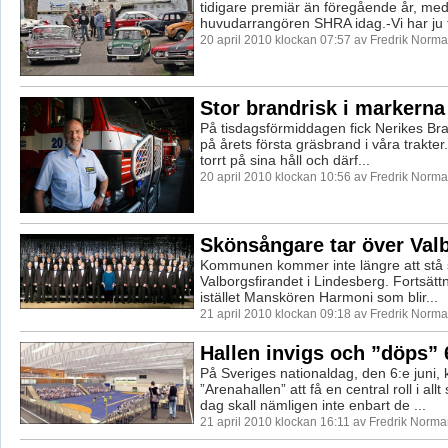
tidigare premiär än föregående år, me
huvudarrangören SHRA idag.-Vi har ju få
20 april 2010 klockan 07:57 av Fredrik Norm
Stor brandrisk i markerna
På tisdagsförmiddagen fick Nerikes Bra
på årets första gräsbrand i våra trakter
torrt på sina håll och därf...
20 april 2010 klockan 10:56 av Fredrik Norm
Skönsångare tar över Val
Kommunen kommer inte längre att stå
Valborgsfirandet i Lindesberg. Fortsättn
istället Manskören Harmoni som blir...
21 april 2010 klockan 09:18 av Fredrik Norm
Hallen invigs och ”döps” 
På Sveriges nationaldag, den 6:e juni
”Arenahallen” att få en central roll i all
dag skall nämligen inte enbart de ...
21 april 2010 klockan 16:11 av Fredrik Norm