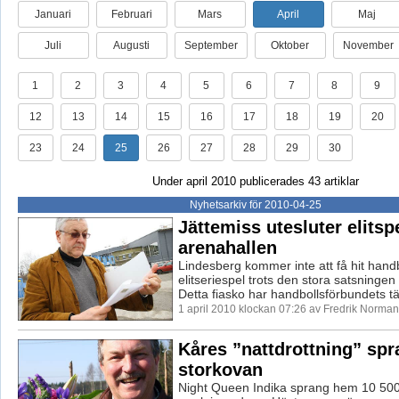
Januari
Februari
Mars
April
Maj
Juli
Augusti
September
Oktober
November
1
2
3
4
5
6
7
8
9
12
13
14
15
16
17
18
19
20
23
24
25
26
27
28
29
30
Under april 2010 publicerades 43 artiklar
Nyhetsarkiv för 2010-04-25
Jättemiss utesluter elitspe
arenahallen
Lindesberg kommer inte att få hit hand
elitseriespel trots den stora satsningen
Detta fiasko har handbollsförbundets tä
1 april 2010 klockan 07:26 av Fredrik Norman
Kåres ”nattdrottning” sp
storkovan
Night Queen Indika sprang hem 10 500