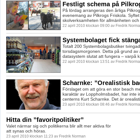
Festligt schema på Pilkro
På lördag arrangeras den årliga Pilkro
evenemang av Pilkrogs Friskola. Syftet 
skolverksamheten för allmänheten och f
22 april 2010 klockan 09:00 av Fredrik Norm
Systembolaget fick stäng
Totalt 200 Systembolagsbutiker tvinga
torsdagsmorgonen. Detta på grund av a
datasystem slutat att fungera – varpå k
22 april 2010 klockan 13:51 av Fredrik Norm
Scharnke: ”Orealistisk ba
Förslaget om att göra en stor beach m
karaktär av Loppholmsbadet, har inte 
centerns Kurt Scharnke. Det är orealistis
23 april 2010 klockan 08:46 av Fredrik Norm
Hitta din ”favoritpolitiker”
Valet närmar sig och politikerna blir allt mer aktiva för
att synas och höras.
23 april 2010 klockan 11:23 av Fredrik Norman