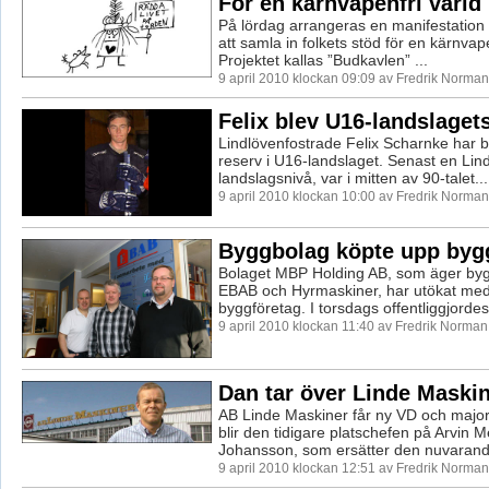
För en kärnvapenfri värld
På lördag arrangeras en manifestation 
att samla in folkets stöd för en kärnvape
Projektet kallas ”Budkavlen” ...
9 april 2010 klockan 09:09 av Fredrik Norman
Felix blev U16-landslaget
Lindlövenfostrade Felix Scharnke har b
reserv i U16-landslaget. Senast en Lin
landslagsnivå, var i mitten av 90-talet...
9 april 2010 klockan 10:00 av Fredrik Norman
Byggbolag köpte upp byg
Bolaget MBP Holding AB, som äger byg
EBAB och Hyrmaskiner, har utökat med y
byggföretag. I torsdags offentliggjordes 
9 april 2010 klockan 11:40 av Fredrik Norman
Dan tar över Linde Maski
AB Linde Maskiner får ny VD och major
blir den tidigare platschefen på Arvin M
Johansson, som ersätter den nuvarand
9 april 2010 klockan 12:51 av Fredrik Norman