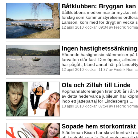
Båtklubben: Bryggan kan
Båtklubbens medlemmar är mycket intr
förslag som kommunstyrelsens ordföra
Larsson, kom med för drygt en vecka se
12 april 2010 klockan 09:34 av Fredrik Norm
Ingen hastighetssänkning 
Rådande hastighetsbestämmelser på L
farvatten står fast. Den öppna, allmän
har pågått, bland annat här på LindeNytt
12 april 2010 klockan 11:37 av Fredrik Norm
Ola och Zillah till Linde
Köpmannaföreningen firar 100 år i år.
av detta hedervärda jubileum har köpm
ihop ett jättepartaj för Lindesbergs ...
13 april 2010 klockan 07:54 av Fredrik Norm
Sopade hem storkontrakt
Städfirman Kixon har skrivit kontrakt me
ett kontrakt som är företagets enskilt s