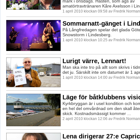
mark i onsdags. Hästen, som ägs av
amatörtravtränaren Kåre Axelsson i Lind
1 april 2010 klockan 09:58 av Fredrik Norman
Sommarnatt-gänget i Lin
På Långfredagen spelar det glada Göt
Snowstorm i Lindesberg.
1 april 2010 klockan 10:25 av Fredrik Norman
Lurigt värre, Lennart!
Man ska inte tro på allt som skrivs i tid
det ju. Särskilt inte om datumet är 1 apri
1 april 2010 klockan 14:00 av Fredrik Norman
Läge för båtklubbens visi
Kyrkbryggan är i usel kondition och k
en hel del omvårdnad om den skall återst
skick. Kostnadsmässigt kommer ...
2 april 2010 klockan 12:06 av Fredrik Norman
Lena dirigerar 27:e Capri