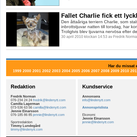
Fallet Charlie fick ett lyck
Den åttaåriga terriern Charlie, som stal
inbrottstjuvar natten till torsdag, har 
Troligtvis blev tjuvarna nervösa efter de
30 april 2010 klockan 14:53 av Fredrik Norm
Har du missat e
1999
2000
2001
2002
2003
2004
2005
2006
2007
2008
2009
2010
201
Redaktion
Kundservice
Fredrik Norman
Annonsera
076-234 24 24
fredrik@lindenytt.com
info@lindenytt.com
Camilla Lagerman
073-536 63 56
camilla@lindenytt.com
Annonsprislista
Jennie Einarsson
076-185 86 85
jennie@lindenytt.com
Ekonomi
Jennie Einarsson
Sportredaktion
jennie@lindenytt.com
Timmy Lundegård
timmy@lindenytt.com