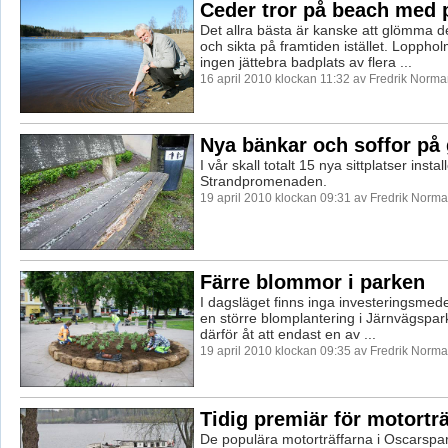
Ceder tror på beach med 
Det allra bästa är kanske att glömma d
och sikta på framtiden istället. Loppho
ingen jättebra badplats av flera ...
16 april 2010 klockan 11:32 av Fredrik Norm
Nya bänkar och soffor på
I vår skall totalt 15 nya sittplatser inst
Strandpromenaden.
19 april 2010 klockan 09:31 av Fredrik Norm
Färre blommor i parken
I dagsläget finns inga investeringsmed
en större blomplantering i Järnvägspark
därför åt att endast en av ...
19 april 2010 klockan 09:35 av Fredrik Norm
Tidig premiär för motortr
De populära motorträffarna i Oscarspa