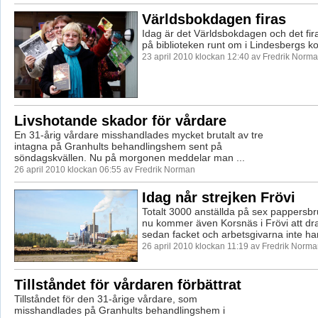
Världsbokdagen firas
Idag är det Världsbokdagen och det fi
på biblioteken runt om i Lindesbergs 
23 april 2010 klockan 12:40 av Fredrik Norm
Livshotande skador för vårdare
En 31-årig vårdare misshandlades mycket brutalt av tre
intagna på Granhults behandlingshem sent på
söndagskvällen. Nu på morgonen meddelar man ...
26 april 2010 klockan 06:55 av Fredrik Norman
Idag når strejken Frövi
Totalt 3000 anställda på sex pappersbru
nu kommer även Korsnäs i Frövi att dr
sedan facket och arbetsgivarna inte har
26 april 2010 klockan 11:19 av Fredrik Norm
Tillståndet för vårdaren förbättrat
Tillståndet för den 31-årige vårdare, som
misshandlades på Granhults behandlingshem i