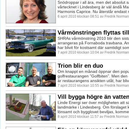
Snödroppar i all ära, men det absolut 
vårtecknet i Lindesberg är väl ändå M
Harmonis Caprice. Nu återstår endast n
6 april 2010 klockan 08:51 av Fredrik Norman
Vårmönstringen flyttas til
SHRAs vårmönstring 2010 blir den sis
arrangeras på Fornaboda travbana. A
har blivit för kostsamt där samtidigt s
7 april 2010 klockan 10:04 av Fredrik Norman
Trion blir en duo
Om knappt en månad öppnar den popu
golfrestaurangen ”Golfbiten”. Men den 
är restaurangens ansikten utåt, har blivit
7 april 2010 klockan 10:55 av Fredrik Norman
Vill bygga högre än vatte
Linde Energi ser över möjligheten att sä
landmärke i Lindesberg. Om förslaget 
lönsamt och bygglovet beviljas, komme
8 april 2010 klockan 11:57 av Fredrik Norman