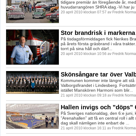
tidigare premiär än föregående år, me
huvudarrangören SHRA idag.-Vi har ju få
20 april 2010 klockan 07:57 av Fredrik Norm
Stor brandrisk i markerna
På tisdagsförmiddagen fick Nerikes Bra
på årets första gräsbrand i våra trakter
torrt på sina håll och därf...
20 april 2010 klockan 10:56 av Fredrik Norm
Skönsångare tar över Val
Kommunen kommer inte längre att stå
Valborgsfirandet i Lindesberg. Fortsättn
istället Manskören Harmoni som blir...
21 april 2010 klockan 09:18 av Fredrik Norm
Hallen invigs och ”döps” 
På Sveriges nationaldag, den 6:e juni
”Arenahallen” att få en central roll i all
dag skall nämligen inte enbart de ...
21 april 2010 klockan 16:11 av Fredrik Norm