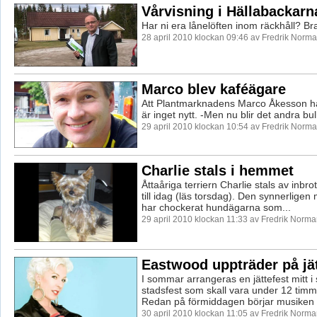
Vårvisning i Hällabackarn
Har ni era lånelöften inom räckhåll? Br
28 april 2010 klockan 09:46 av Fredrik Norm
Marco blev kaféägare
Att Plantmarknadens Marco Åkesson ha
är inget nytt. -Men nu blir det andra bul
29 april 2010 klockan 10:54 av Fredrik Norm
Charlie stals i hemmet
Åttaåriga terriern Charlie stals av inbro
till idag (läs torsdag). Den synnerligen
har chockerat hundägarna som...
29 april 2010 klockan 11:33 av Fredrik Norm
Eastwood uppträder på jät
I sommar arrangeras en jättefest mitt i
stadsfest som skall vara under 12 timma
Redan på förmiddagen börjar musiken f
30 april 2010 klockan 11:05 av Fredrik Norm