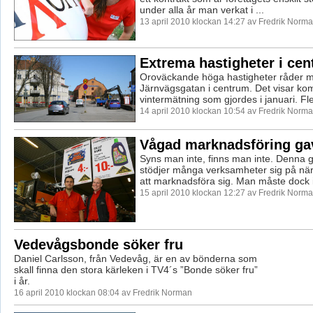
under alla år man verkat i ...
13 april 2010 klockan 14:27 av Fredrik Norm
Extrema hastigheter i ce
Oroväckande höga hastigheter råder m
Järnvägsgatan i centrum. Det visar k
vintermätning som gjordes i januari. Fle
14 april 2010 klockan 10:54 av Fredrik Norm
Vågad marknadsföring gav
Syns man inte, finns man inte. Denna 
stödjer många verksamheter sig på när 
att marknadsföra sig. Man måste dock in
15 april 2010 klockan 12:27 av Fredrik Norm
Vedevågsbonde söker fru
Daniel Carlsson, från Vedevåg, är en av bönderna som
skall finna den stora kärleken i TV4´s ”Bonde söker fru”
i år.
16 april 2010 klockan 08:04 av Fredrik Norman