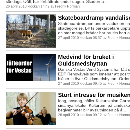
söndags kväll, har förbättrats under dagen. Skadorna ...
26 april 2010 klockan 14:42 av Fredrik Norman
Skateboardramp vandalis
Skateboardrampen under viadukten har 
skadegörelse. BKTs parkarbetare upptäc
en stor mängd brädor har brutits bort oc
27 april 2010 klockan 08:57 av Fredrik Norm
Medvind för bruket i
Guldsmedshyttan
Danska Vestas Wind Systems har fått en
EDP Renováveis som innebär att positi
blåser in över Guldsmedshyttan.-Ordern
27 april 2010 klockan 09:45 av Fredrik Norm
Stort intresse för musike
Idag, onsdag, håller Kulturskolan Garna
sina nya lokaler, Kulturum, på Lindesko
begivenheter blir avslutningen på å...
28 april 2010 klockan 09:12 av Fredrik Norm