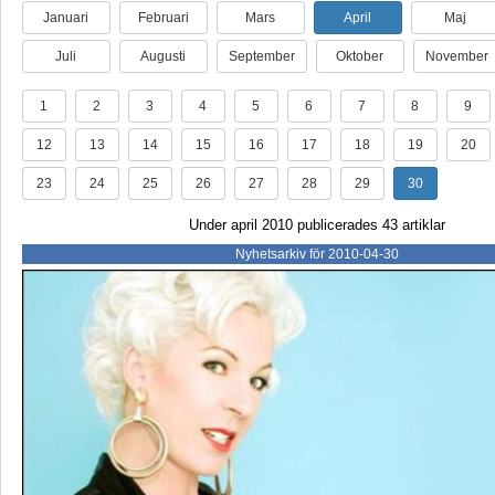
Januari
Februari
Mars
April
Maj
Juli
Augusti
September
Oktober
November
1
2
3
4
5
6
7
8
9
12
13
14
15
16
17
18
19
20
23
24
25
26
27
28
29
30
Under april 2010 publicerades 43 artiklar
Nyhetsarkiv för 2010-04-30