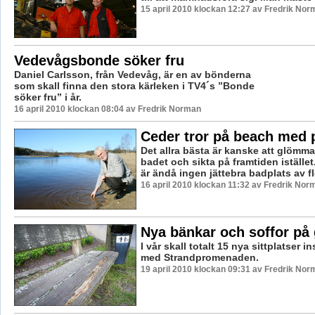
15 april 2010 klockan 12:27 av Fredrik Nor
Vedevågsbonde söker fru
Daniel Carlsson, från Vedevåg, är en av bönderna
som skall finna den stora kärleken i TV4´s ”Bonde
söker fru” i år.
16 april 2010 klockan 08:04 av Fredrik Norman
Ceder tror på beach med 
Det allra bästa är kanske att glömma
badet och sikta på framtiden iställ
är ändå ingen jättebra badplats av fle
16 april 2010 klockan 11:32 av Fredrik Nor
Nya bänkar och soffor på
I vår skall totalt 15 nya sittplatser i
med Strandpromenaden.
19 april 2010 klockan 09:31 av Fredrik Nor