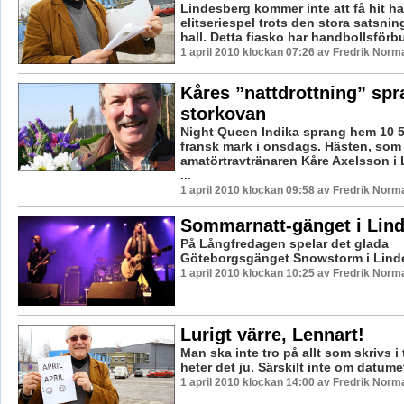
Lindesberg kommer inte att få hit h
elitseriespel trots den stora satsni
hall. Detta fiasko har handbollsförbu
1 april 2010 klockan 07:26 av Fredrik Norm
Kåres ”nattdrottning” sp
storkovan
Night Queen Indika sprang hem 10 5
fransk mark i onsdags. Hästen, som
amatörtravtränaren Kåre Axelsson i 
...
1 april 2010 klockan 09:58 av Fredrik Norm
Sommarnatt-gänget i Lin
På Långfredagen spelar det glada
Göteborgsgänget Snowstorm i Lind
1 april 2010 klockan 10:25 av Fredrik Norm
Lurigt värre, Lennart!
Man ska inte tro på allt som skrivs i
heter det ju. Särskilt inte om datumet
1 april 2010 klockan 14:00 av Fredrik Norm