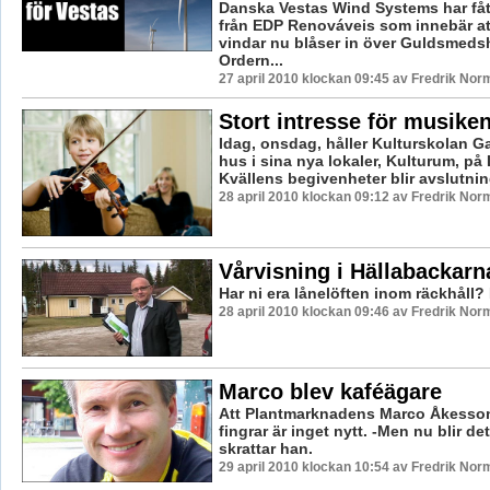
Danska Vestas Wind Systems har fått
från EDP Renováveis som innebär at
vindar nu blåser in över Guldsmedsh
Ordern...
27 april 2010 klockan 09:45 av Fredrik Nor
Stort intresse för musike
Idag, onsdag, håller Kulturskolan G
hus i sina nya lokaler, Kulturum, på
Kvällens begivenheter blir avslutnin
28 april 2010 klockan 09:12 av Fredrik Nor
Vårvisning i Hällabackarn
Har ni era lånelöften inom räckhåll? 
28 april 2010 klockan 09:46 av Fredrik Nor
Marco blev kaféägare
Att Plantmarknadens Marco Åkesson
fingrar är inget nytt. -Men nu blir det
skrattar han.
29 april 2010 klockan 10:54 av Fredrik Nor