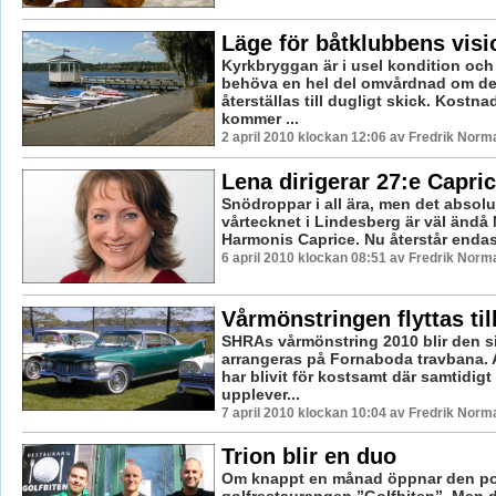
Läge för båtklubbens visi
Kyrkbryggan är i usel kondition och
behöva en hel del omvårdnad om de
återställas till dugligt skick. Kostn
kommer ...
2 april 2010 klockan 12:06 av Fredrik Norm
Lena dirigerar 27:e Capri
Snödroppar i all ära, men det absolu
vårtecknet i Lindesberg är väl änd
Harmonis Caprice. Nu återstår endast
6 april 2010 klockan 08:51 av Fredrik Norm
Vårmönstringen flyttas til
SHRAs vårmönstring 2010 blir den s
arrangeras på Fornaboda travbana.
har blivit för kostsamt där samtidig
upplever...
7 april 2010 klockan 10:04 av Fredrik Norm
Trion blir en duo
Om knappt en månad öppnar den po