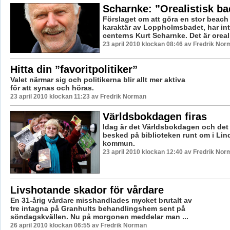
Scharnke: ”Orealistisk ba
Förslaget om att göra en stor beach
karaktär av Loppholmsbadet, har in
centerns Kurt Scharnke. Det är orealis
23 april 2010 klockan 08:46 av Fredrik Nor
Hitta din ”favoritpolitiker”
Valet närmar sig och politikerna blir allt mer aktiva
för att synas och höras.
23 april 2010 klockan 11:23 av Fredrik Norman
Världsbokdagen firas
Idag är det Världsbokdagen och det 
besked på biblioteken runt om i Li
kommun.
23 april 2010 klockan 12:40 av Fredrik Nor
Livshotande skador för vårdare
En 31-årig vårdare misshandlades mycket brutalt av
tre intagna på Granhults behandlingshem sent på
söndagskvällen. Nu på morgonen meddelar man ...
26 april 2010 klockan 06:55 av Fredrik Norman