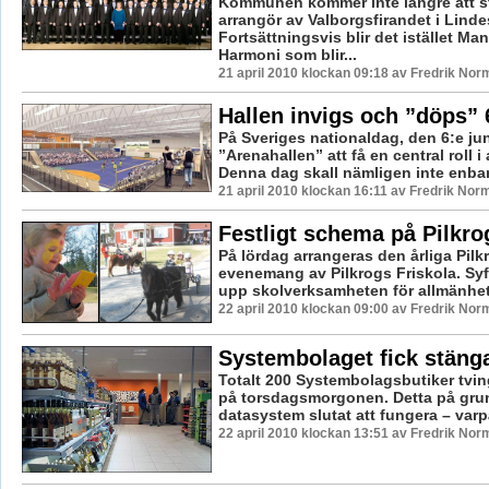
Kommunen kommer inte längre att s
arrangör av Valborgsfirandet i Linde
Fortsättningsvis blir det istället Ma
Harmoni som blir...
21 april 2010 klockan 09:18 av Fredrik Nor
Hallen invigs och ”döps” 
På Sveriges nationaldag, den 6:e ju
”Arenahallen” att få en central roll i a
Denna dag skall nämligen inte enbart
21 april 2010 klockan 16:11 av Fredrik Nor
Festligt schema på Pilkro
På lördag arrangeras den årliga Pilk
evenemang av Pilkrogs Friskola. Syft
upp skolverksamheten för allmänhete
22 april 2010 klockan 09:00 av Fredrik Nor
Systembolaget fick stäng
Totalt 200 Systembolagsbutiker tvi
på torsdagsmorgonen. Detta på grun
datasystem slutat att fungera – varp
22 april 2010 klockan 13:51 av Fredrik Nor