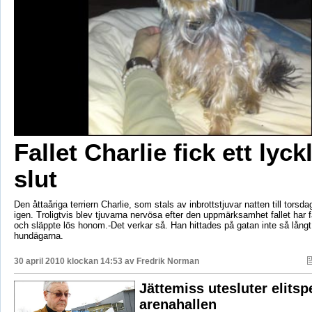
Fallet Charlie fick ett lyckl
slut
Den åttaåriga terriern Charlie, som stals av inbrottstjuvar natten till tors
igen. Troligtvis blev tjuvarna nervösa efter den uppmärksamhet fallet har f
och släppte lös honom.-Det verkar så. Han hittades på gatan inte så långt
hundägarna.
30 april 2010 klockan 14:53 av
Fredrik Norman
Jättemiss utesluter elitspe
arenahallen