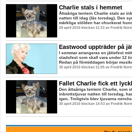
Charlie stals i hemmet
Åttaåriga terriern Charlie stals av in
natten till idag (läs torsdag). Den s
märkliga stölden har chockerat hun
29 april 2010 klockan 11:33 av Fredrik Nor
Eastwood uppträder på jät
I sommar arrangeras en jättefest mitt
stadsfest som skall vara under 12 ti
Redan på förmiddagen börjar musike
30 april 2010 klockan 11:05 av Fredrik Nor
Fallet Charlie fick ett lyck
Den åttaåriga terriern Charlie, som s
inbrottstjuvar natten till torsdag, 
igen. Troligtvis blev tjuvarna nervösa
30 april 2010 klockan 14:53 av Fredrik Nor