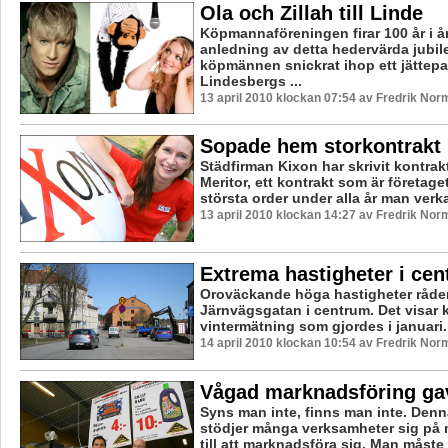
Ola och Zillah till Linde
Köpmannaföreningen firar 100 år i å
anledning av detta hedervärda jubi
köpmännen snickrat ihop ett jättepar
Lindesbergs ...
13 april 2010 klockan 07:54 av Fredrik Nor
Sopade hem storkontrakt
Städfirman Kixon har skrivit kontrak
Meritor, ett kontrakt som är företage
största order under alla år man verkat 
13 april 2010 klockan 14:27 av Fredrik Nor
Extrema hastigheter i ce
Oroväckande höga hastigheter råder
Järnvägsgatan i centrum. Det visa
vintermätning som gjordes i januari. 
14 april 2010 klockan 10:54 av Fredrik Nor
Vågad marknadsföring gav
Syns man inte, finns man inte. Den
stödjer många verksamheter sig på 
till att marknadsföra sig. Man måste 