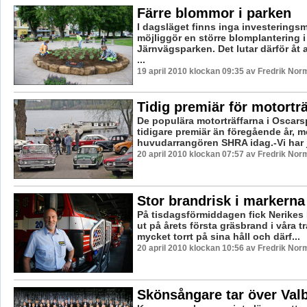
Färre blommor i parken
I dagsläget finns inga investerings
möjliggör en större blomplantering i
Järnvägsparken. Det lutar därför åt 
...
19 april 2010 klockan 09:35 av Fredrik Nor
Tidig premiär för motortr
De populära motorträffarna i Oscars
tidigare premiär än föregående år, 
huvudarrangören SHRA idag.-Vi har ju
20 april 2010 klockan 07:57 av Fredrik Nor
Stor brandrisk i markerna
På tisdagsförmiddagen fick Nerikes
ut på årets första gräsbrand i våra tr
mycket torrt på sina håll och därf...
20 april 2010 klockan 10:56 av Fredrik Nor
Skönsångare tar över Val