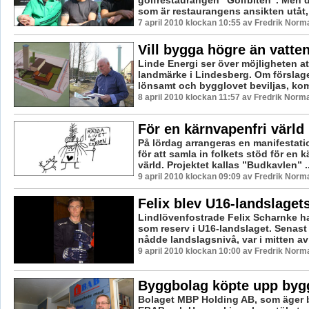
golfrestaurangen ”Golfbiten”. Men d
som är restaurangens ansikten utåt, h
7 april 2010 klockan 10:55 av Fredrik Norm
Vill bygga högre än vatte
Linde Energi ser över möjligheten att
landmärke i Lindesberg. Om förslag
lönsamt och bygglovet beviljas, kom
8 april 2010 klockan 11:57 av Fredrik Norm
För en kärnvapenfri värld
På lördag arrangeras en manifestati
för att samla in folkets stöd för en 
värld. Projektet kallas ”Budkavlen” ..
9 april 2010 klockan 09:09 av Fredrik Norm
Felix blev U16-landslaget
Lindlövenfostrade Felix Scharnke ha
som reserv i U16-landslaget. Senast 
nådde landslagsnivå, var i mitten av 
9 april 2010 klockan 10:00 av Fredrik Norm
Byggbolag köpte upp byg
Bolaget MBP Holding AB, som äger 