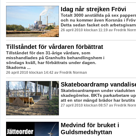
Idag når strejken Frövi
Totalt 3000 anställda på sex pappers
och nu kommer även Korsnäs i Frövi
Detta sedan facket och arbetsgivarna
26 april 2010 klockan 11:19 av Fredrik Nor
Tillståndet för vårdaren förbättrat
Tillståndet för den 31-årige vårdare, som
misshandlades på Granhults behandlingshem i
söndags kväll, har förbättrats under dagen.
Skadorna ...
26 april 2010 klockan 14:42 av Fredrik Norman
Skateboardramp vandalis
Skateboardrampen under viadukten h
skadegörelse. BKTs parkarbetare up
att en stor mängd brädor har brutits 
27 april 2010 klockan 08:57 av Fredrik Nor
Medvind för bruket i
Guldsmedshyttan