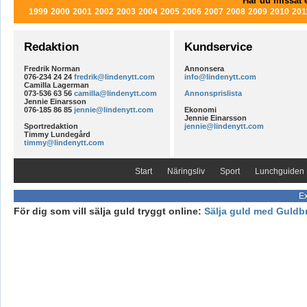
Har du missat e
1999
2000
2001
2002
2003
2004
2005
2006
2007
2008
2009
2010
201
Redaktion
Kundservice
Fredrik Norman
Annonsera
076-234 24 24
fredrik@lindenytt.com
info@lindenytt.com
Camilla Lagerman
073-536 63 56
camilla@lindenytt.com
Annonsprislista
Jennie Einarsson
076-185 86 85
jennie@lindenytt.com
Ekonomi
Jennie Einarsson
Sportredaktion
jennie@lindenytt.com
Timmy Lundegård
timmy@lindenytt.com
Start
Näringsliv
Sport
Lunchguiden
Ex
För dig som vill sälja guld tryggt online:
Sälja guld med Guldb