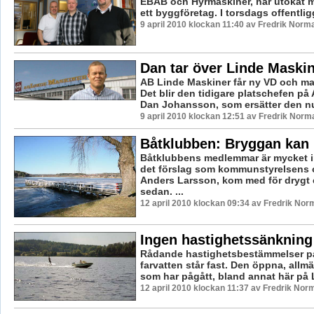
EBAB och Hyrmaskiner, har utökat m
ett byggföretag. I torsdags offentligg
9 april 2010 klockan 11:40 av Fredrik Norm
Dan tar över Linde Maski
AB Linde Maskiner får ny VD och maj
Det blir den tidigare platschefen på 
Dan Johansson, som ersätter den nu
9 april 2010 klockan 12:51 av Fredrik Norm
Båtklubben: Bryggan kan
Båtklubbens medlemmar är mycket i
det förslag som kommunstyrelsens 
Anders Larsson, kom med för drygt
sedan. ...
12 april 2010 klockan 09:34 av Fredrik Nor
Ingen hastighetssänkning 
Rådande hastighetsbestämmelser p
farvatten står fast. Den öppna, allm
som har pågått, bland annat här på L
12 april 2010 klockan 11:37 av Fredrik Nor