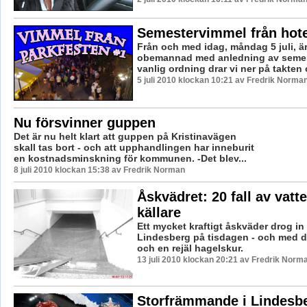
Semestervimmel från hote
Från och med idag, måndag 5 juli, ä
obemannad med anledning av semest
vanlig ordning drar vi ner på takten 
5 juli 2010 klockan 10:21 av Fredrik Norma
Nu försvinner guppen
Det är nu helt klart att guppen på Kristinavägen
skall tas bort - och att upphandlingen har inneburit
en kostnadsminskning för kommunen. -Det blev...
8 juli 2010 klockan 15:38 av Fredrik Norman
Åskvädret: 20 fall av vatt
källare
Ett mycket kraftigt åskväder drog in
Lindesberg på tisdagen - och med de
och en rejäl hagelskur.
13 juli 2010 klockan 20:21 av Fredrik Norm
Storfrämmande i Lindesb