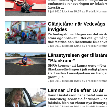
omfattande renoveringen av lokale
återstår ...
2 juli 2010 klockan 10:57 av Fredrik Norma
Glädjetårar när Vedevågs 
invigdes
På fredagsförmiddagen var det så da
stora ögonblicket. Efter otaligt må
fick Mattias och Rosemarie Rudenvall
2 juli 2010 klockan 12:42 av Fredrik Norma
Länsstyrelsen ger tillstån
”Blackrace”
SHRA kommer att kunna genomföra
Blackracetävlingen i juli enligt plane
klart sedan Länsstyrelsen nu har ge
grönt ljus ...
2 juli 2010 klockan 15:50 av Fredrik Norma
Lämnar Linde efter 10 år
Karin Gustafsson har arbetat som mä
Lindesberg sedan tio år tillbaka – 
faktiskt. Men nu väntar nya äventyr p
2 juli 2010 klockan 16:11 av Fredrik Norma