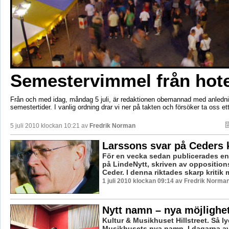
Semestervimmel från hote
Från och med idag, måndag 5 juli, är redaktionen obemannad med anledn
semestertider. I vanlig ordning drar vi ner på takten och försöker ta oss ett
5 juli 2010 klockan 10:21 av
Fredrik Norman
Larssons svar på Ceders k
För en vecka sedan publicerades en 
på LindeNytt, skriven av opposition
Ceder. I denna riktades skarp kritik m
1 juli 2010 klockan 09:14 av Fredrik Norma
Nytt namn – nya möjlighe
Kultur & Musikhuset Hillstreet. Så ly
Musikhusets nya namn. I dagarna a