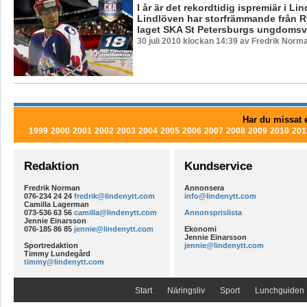
I år är det rekordtidig ispremiär i Li
Lindlöven har storfrämmande från R
laget SKA St Petersburgs ungdomsve
30 juli 2010 klockan 14:39 av Fredrik Norm
Har du missat e
1999
2000
2001
2002
2003
2004
2005
2006
2007
2008
2009
2010
201
Redaktion
Kundservice
Fredrik Norman
Annonsera
076-234 24 24
fredrik@lindenytt.com
info@lindenytt.com
Camilla Lagerman
073-536 63 56
camilla@lindenytt.com
Annonsprislista
Jennie Einarsson
076-185 86 85
jennie@lindenytt.com
Ekonomi
Jennie Einarsson
Sportredaktion
jennie@lindenytt.com
Timmy Lundegård
timmy@lindenytt.com
Start
Näringsliv
Sport
Lunchguiden