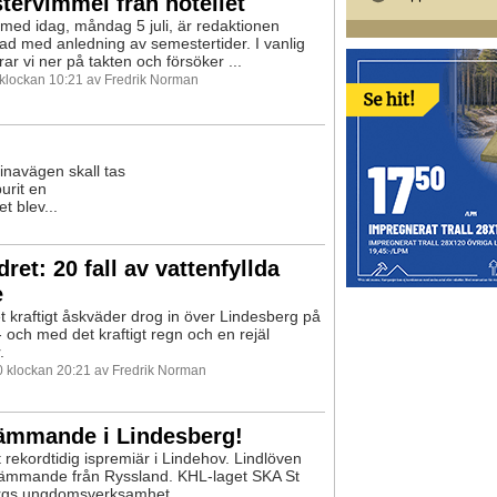
ervimmel från hotellet
med idag, måndag 5 juli, är redaktionen
 med anledning av semestertider. I vanlig
ar vi ner på takten och försöker ...
0 klockan 10:21 av Fredrik Norman
tinavägen skall tas
urit en
 blev...
ret: 20 fall av vattenfyllda
e
t kraftigt åskväder drog in över Lindesberg på
- och med det kraftigt regn och en rejäl
.
10 klockan 20:21 av Fredrik Norman
rämmande i Lindesberg!
t rekordtidig ispremiär i Lindehov. Lindlöven
rämmande från Ryssland. KHL-laget SKA St
rgs ungdomsverksamhet ...