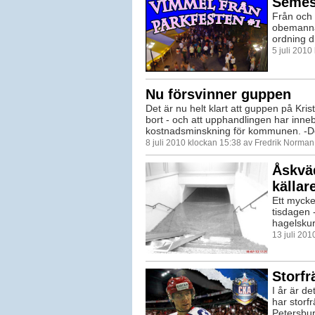
Semest
Från och 
obemannad
ordning dr
5 juli 201
Nu försvinner guppen
Det är nu helt klart att guppen på Kris
bort - och att upphandlingen har inneb
kostnadsminskning för kommunen. -Det
8 juli 2010 klockan 15:38 av Fredrik Norman
Åskväd
källar
Ett mycke
tisdagen 
hagelskur
13 juli 20
Storf
I år är de
har storf
Petersbu