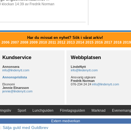
10 klockan 14:39 av Fredrik Norman
Har du missat en nyhet? Sök i vårat arkiv!
5
2006
2007
2008
2009
2010
2011
2012
2013
2014
2015
2016
2017
2018
2019
Kundservice
Webbplatsen
Annonsera
LindeNytt
info@lindenytt.com
info@lindenytt.com
Annonsprislista
Ansvarig utgivare
Fredrik Norman
Ekonomi
076-234 24 24
info@lindenytt.com
Jennie Einarsson
jennie@lindenytt.com
ingsliv
Sport
Lunchguiden
Företagsguiden
Marknad
Eveneman
Extern medverkan
e:
Sälja guld med Guldbrev