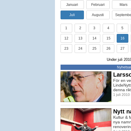
Januari
Februari
Mars
Juli
Augusti
Septembe
1
2
3
4
5
12
13
14
15
16
23
24
25
26
27
Under juli 201
Nyhetsar
Larsso
För en ve
LindeNytt
denna rikt
1 juli 201
Nytt n
Kultur & 
nya namn.
renoverin