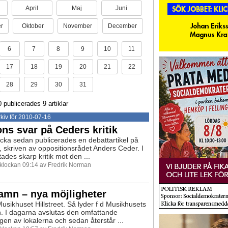
April
Maj
Juni
r
Oktober
November
December
6
7
8
9
10
11
17
18
19
20
21
22
28
29
30
31
0 publicerades 9 artiklar
kiv för 2010-07-16
ns svar på Ceders kritik
cka sedan publicerades en debattartikel på
, skriven av oppositionsrådet Anders Ceder. I
ades skarp kritik mot den ...
0 klockan 09:14 av Fredrik Norman
amn – nya möjligheter
Musikhuset Hillstreet. Så lyder f d Musikhusets
 I dagarna avslutas den omfattande
gen av lokalerna och sedan återstår ...