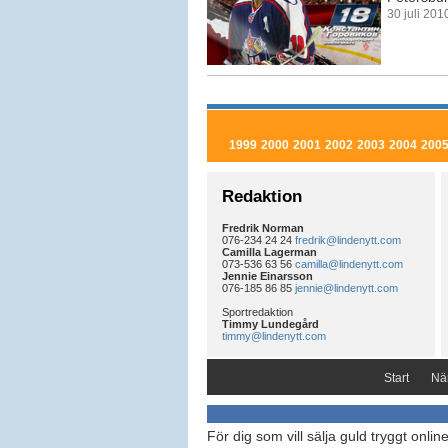
30 juli 20
1999
2000
2001
2002
2003
2004
200
Redaktion
Fredrik Norman
076-234 24 24
fredrik@lindenytt.com
Camilla Lagerman
073-536 63 56
camilla@lindenytt.com
Jennie Einarsson
076-185 86 85
jennie@lindenytt.com
Sportredaktion
Timmy Lundegård
timmy@lindenytt.com
Start
När
För dig som vill sälja guld tryggt onlin