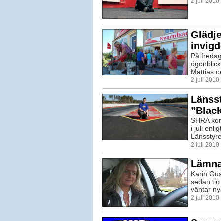
2 juli 201
Glädje
invigd
På fredag
ögonblick
Mattias o
2 juli 201
Länsst
”Blac
SHRA kom
i juli enl
Länsstyrel
2 juli 201
Lämnar
Karin Gus
sedan tio
väntar nya
2 juli 2010