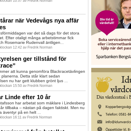
0 klockan 10:57 av Fredrik Norman
tårar när Vedevågs nya affär
es
sförmiddagen var det så dags för det stora
et. Efter otaligt många arbetstimmar fick
ch Rosemarie Rudenvall äntligen...
0 klockan 12:42 av Fredrik Norman
yrelsen ger tillstånd för
krace”
mer att kunna genomföra Blackracetävlingen
igt planerna. Detta står klart sedan
sen nu har gett klubben grönt ljus ...
0 klockan 15:50 av Fredrik Norman
 Linde efter 10 år
tafsson har arbetat som mäklare i Lindesberg
 år tillbaka – nästan på dagen faktiskt. Men nu
 äventyr på en helt ...
 klockan 16:11 av Fredrik Norman