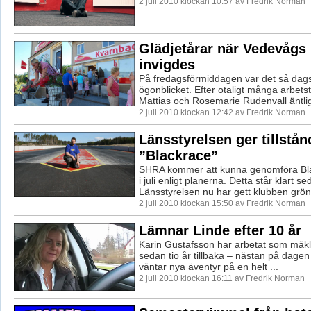
2 juli 2010 klockan 10:57 av Fredrik Norman
Glädjetårar när Vedevågs 
invigdes
På fredagsförmiddagen var det så dags 
ögonblicket. Efter otaligt många arbets
Mattias och Rosemarie Rudenvall äntlig
2 juli 2010 klockan 12:42 av Fredrik Norman
Länsstyrelsen ger tillstån
”Blackrace”
SHRA kommer att kunna genomföra Bla
i juli enligt planerna. Detta står klart s
Länsstyrelsen nu har gett klubben grönt 
2 juli 2010 klockan 15:50 av Fredrik Norman
Lämnar Linde efter 10 år
Karin Gustafsson har arbetat som mäkl
sedan tio år tillbaka – nästan på dagen
väntar nya äventyr på en helt ...
2 juli 2010 klockan 16:11 av Fredrik Norman