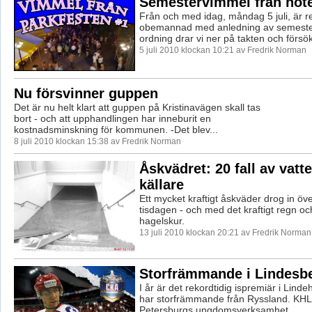
Semestervimmel från hote
Från och med idag, måndag 5 juli, är r
obemannad med anledning av semestert
ordning drar vi ner på takten och försök
5 juli 2010 klockan 10:21 av Fredrik Norman
Nu försvinner guppen
Det är nu helt klart att guppen på Kristinavägen skall tas
bort - och att upphandlingen har inneburit en
kostnadsminskning för kommunen. -Det blev...
8 juli 2010 klockan 15:38 av Fredrik Norman
Åskvädret: 20 fall av vatt
källare
Ett mycket kraftigt åskväder drog in öv
tisdagen - och med det kraftigt regn och
hagelskur.
13 juli 2010 klockan 20:21 av Fredrik Norman
Storfrämmande i Lindesb
I år är det rekordtidig ispremiär i Linde
har storfrämmande från Ryssland. KHL
Petersburgs ungdomsverksamhet ...