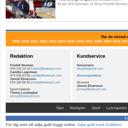
30 juli 2010 klockan 14:39 av Fredrik Norman
Har du missat e
1999
2000
2001
2002
2003
2004
2005
2006
2007
2008
2009
2010
201
Redaktion
Kundservice
Fredrik Norman
Annonsera
076-234 24 24
fredrik@lindenytt.com
info@lindenytt.com
Camilla Lagerman
073-536 63 56
camilla@lindenytt.com
Annonsprislista
Jennie Einarsson
076-185 86 85
jennie@lindenytt.com
Ekonomi
Jennie Einarsson
Sportredaktion
jennie@lindenytt.com
Timmy Lundegård
timmy@lindenytt.com
Start
Näringsliv
Sport
Lunchguiden
Ex
För dig som vill sälja guld tryggt online:
Sälja guld med Guldbrev