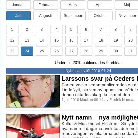
Januari
Februari
Mars
April
Maj
Juli
Augusti
September
Oktober
November
1
2
3
4
5
6
7
8
9
12
13
14
15
16
17
18
19
20
23
24
25
26
27
28
29
30
31
Under juli 2010 publicerades 9 artiklar
Nyhetsarkiv för 2010-07-24
Larssons svar på Ceders k
För en vecka sedan publicerades en deb
LindeNytt, skriven av oppositionsrådet 
denna riktades skarp kritik mot den ...
1 juli 2010 klockan 09:14 av Fredrik Norman
Nytt namn – nya möjlighe
Kultur & Musikhuset Hillstreet. Så lyde
nya namn. I dagarna avslutas den omf
renoveringen av lokalerna och sedan åte