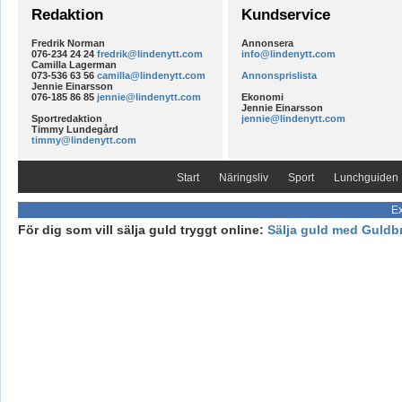
Redaktion
Kundservice
Fredrik Norman
Annonsera
076-234 24 24
fredrik@lindenytt.com
info@lindenytt.com
Camilla Lagerman
073-536 63 56
camilla@lindenytt.com
Annonsprislista
Jennie Einarsson
076-185 86 85
jennie@lindenytt.com
Ekonomi
Jennie Einarsson
Sportredaktion
jennie@lindenytt.com
Timmy Lundegård
timmy@lindenytt.com
Start
Näringsliv
Sport
Lunchguiden
Ex
För dig som vill sälja guld tryggt online:
Sälja guld med Guldb