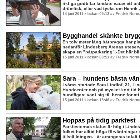
riktiga godbitar landats varav ett bid
drömfisk, eller vad tycks om Henrik .
14 juni 2011 klockan 09:13 av Fredrik Norm
Bygghandel skänkte bryg
En tolv meter lång båtbrygga har pl
nedanför Lindesberg Arenas uteserve
skapa en ”båtparkering”.-Det här blir r
15 juni 2011 klockan 08:51 av Fredrik Norm
Sara – hundens bästa vän
I våras startade Sara Lindlöf, 31, L
Hundcenter och på mycket kort tid 
hundägare vänt sig till henne för att 
15 juni 2011 klockan 15:46 av Fredrik Norm
Hoppas på tidig parkfest
Parkfesternas status är hög i Linde
folket har alltid höga förväntningar 
tillställningen. I år arrangeras totalt tr