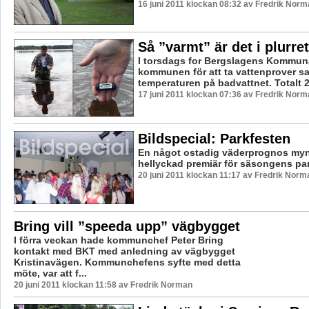
16 juni 2011 klockan 08:32 av Fredrik Norm
Så ”varmt” är det i plurret
I torsdags for Bergslagens Kommuna
kommunen för att ta vattenprover s
temperaturen på badvattnet. Totalt 2
17 juni 2011 klockan 07:36 av Fredrik Norm
Bildspecial: Parkfesten
En något ostadig väderprognos myn
hellyckad premiär för säsongens par
20 juni 2011 klockan 11:17 av Fredrik Norm
Bring vill ”speeda upp” vägbygget
I förra veckan hade kommunchef Peter Bring
kontakt med BKT med anledning av vägbygget
Kristinavägen. Kommunchefens syfte med detta
möte, var att f...
20 juni 2011 klockan 11:58 av Fredrik Norman