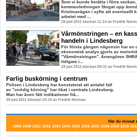
Som vi kunde berätta i förra veckan,
kommunledningen fångat upp ärend
Kristinavägen i syfte att eventuell
arbetet med ...
28 juni 2011 klockan 11:14 av Fredrik Norm
Vårmönstringen – en kass
handeln i Lindesberg
För första gången någonsin har en 
ekonomisk analys gjorts av motortr
”Vårmönstringen”. Arrangören SHRA
tidigare i...
29 juni 2011 klockan 09:31 av Fredrik Norm
Farlig buskörning i centrum
Polisen i Lindesberg har konstaterat att antalet fall
av ”onödig körning” har ökat i centrala Lindesberg.
Man har även fått indikationer frå...
30 juni 2011 klockan 10:10 av Fredrik Norman
Har du missat e
1999
2000
2001
2002
2003
2004
2005
2006
2007
2008
2009
2010
201