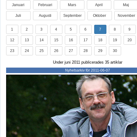
Januari
Februari
Mars
April
Maj
Juli
Augusti
September
Oktober
November
1
2
3
4
5
6
7
8
9
12
13
14
15
16
17
18
19
20
23
24
25
26
27
28
29
30
Under juni 2011 publicerades 35 artiklar
Nyhetsarkiv för 2011-06-07