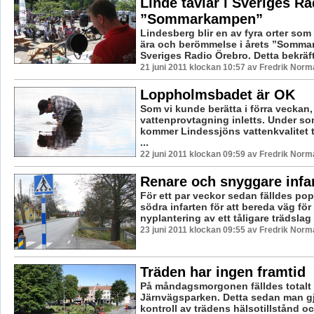
Linde tävlar i Sveriges Ra
”Sommarkampen”
Lindesberg blir en av fyra orter som 
ära och berömmelse i årets ”Somma
Sveriges Radio Örebro. Detta bekräfta
21 juni 2011 klockan 10:57 av Fredrik Norm
Loppholmsbadet är OK
Som vi kunde berätta i förra veckan
vattenprovtagning inletts. Under s
kommer Lindessjöns vattenkvalitet 
...
22 juni 2011 klockan 09:59 av Fredrik Norm
Renare och snyggare infa
För ett par veckor sedan fälldes pop
södra infarten för att bereda väg för
nyplantering av ett tåligare trädslag –
23 juni 2011 klockan 09:55 av Fredrik Norm
Träden har ingen framtid
På måndagsmorgonen fälldes totalt tr
Järnvägsparken. Detta sedan man gj
kontroll av trädens hälsotillstånd oc