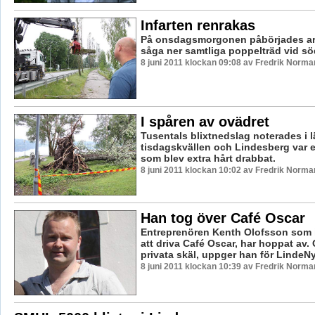
Infarten renrakas
På onsdagsmorgonen påbörjades ar
såga ner samtliga poppelträd vid söd
8 juni 2011 klockan 09:08 av Fredrik Norma
I spåren av ovädret
Tusentals blixtnedslag noterades i l
tisdagskvällen och Lindesberg var en
som blev extra hårt drabbat.
8 juni 2011 klockan 10:02 av Fredrik Norma
Han tog över Café Oscar
Entreprenören Kenth Olofsson som i
att driva Café Oscar, har hoppat av.
privata skäl, uppger han för LindeNyt
8 juni 2011 klockan 10:39 av Fredrik Norma