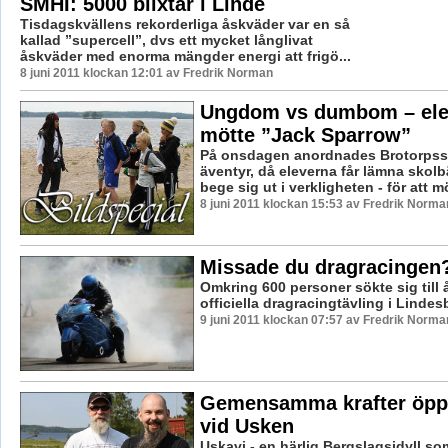
SMHI: 5000 blixtar i Linde
Tisdagskvällens rekorderliga åskväder var en så
kallad ”supercell”, dvs ett mycket långlivat
åskväder med enorma mängder energi att frigö...
8 juni 2011 klockan 12:01 av Fredrik Norman
Ungdom vs dumbom – ele
mötte ”Jack Sparrow”
På onsdagen anordnades Brotorpssk
äventyr, då eleverna får lämna skol
bege sig ut i verkligheten - för att mö
8 juni 2011 klockan 15:53 av Fredrik Norma
Missade du dragracingen
Omkring 600 personer sökte sig till å
officiella dragracingtävling i Lindes
9 juni 2011 klockan 07:57 av Fredrik Norma
Gemensamma krafter öpp
vid Usken
Uskavi - en härlig Bergslagsidyll s