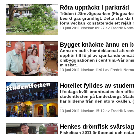
Röta upptäckt i parkträd
Träden i Järnvägsparken (Flugparke
besiktigas grundligt. Detta står klar
förra veckan konstaterade ett rejält 
13 juni 2011 klockan 09:27 av Fredrik Norm
Bygget knäckte ännu en b
Ännu en butik har deklarerat att ve
upphör till följd av sjunkande omsä
ombyggnationen i centrum.-Vår oms
minskat...
13 juni 2011 klockan 11:01 av Fredrik Norm
Hotellet fylldes av studen
I fredags kväll anordnades den offici
studentfesten på Lindesbergs Stadsh
har bilderna från den stora kvällen. (
...
13 juni 2011 klockan 15:12 av Fredrik Norm
Henkes drömfisk svårsla
Fiskeligan 2011 är öppnad och redan