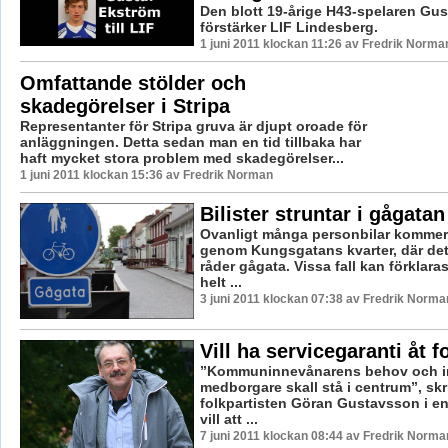
Den blott 19-årige H43-spelaren Gus
förstärker LIF Lindesberg.
1 juni 2011 klockan 11:26 av Fredrik Norma
Omfattande stölder och
skadegörelser i Stripa
Representanter för Stripa gruva är djupt oroade för
anläggningen. Detta sedan man en tid tillbaka har
haft mycket stora problem med skadegörelser...
1 juni 2011 klockan 15:36 av Fredrik Norman
Bilister struntar i gågatan
Ovanligt många personbilar kommer
genom Kungsgatans kvarter, där de
råder gågata. Vissa fall kan förklara
helt ...
3 juni 2011 klockan 07:38 av Fredrik Norma
Vill ha servicegaranti åt f
”Kommuninnevånarens behov och i
medborgare skall stå i centrum”, skr
folkpartisten Göran Gustavsson i e
vill att ...
7 juni 2011 klockan 08:44 av Fredrik Norma