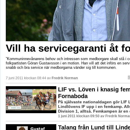
Vill ha servicegaranti åt f
”Kommuninnevånarens behov och intressen som medborgare skall stå i ce
folkpartisten Göran Gustavsson i en motion. Han vill att det införs en serv
snabb och bra service när medborgarna vänder sig till kommunen.
7 juni 2011 klockan 08:44 av
Fredrik Norman
LIF vs. Löven i knasig f
Fornaboda
På självaste nationaldagen gör LIF
Lindlövens IF upp i en femkamp. Al
Division 1, alltså. Femkampen är en de
1 juni 2011 klockan 09:50 av Fredrik Norma
Talang från Lund till Lind