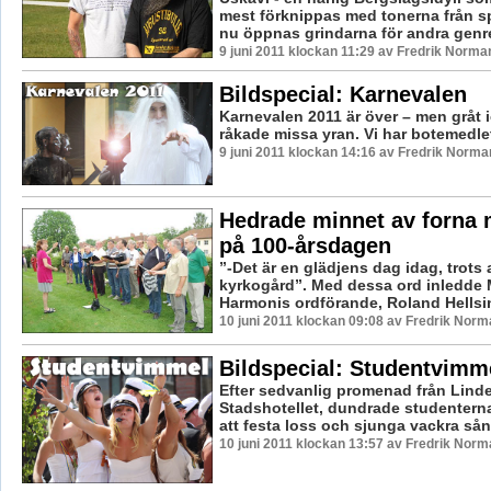
mest förknippas med tonerna från 
nu öppnas grindarna för andra genre
9 juni 2011 klockan 11:29 av Fredrik Norma
Bildspecial: Karnevalen
Karnevalen 2011 är över – men gråt 
råkade missa yran. Vi har botemedle
9 juni 2011 klockan 14:16 av Fredrik Norma
Hedrade minnet av forna
på 100-årsdagen
”-Det är en glädjens dag idag, trots a
kyrkogård”. Med dessa ord inledde
Harmonis ordförande, Roland Hellsing
10 juni 2011 klockan 09:08 av Fredrik Norm
Bildspecial: Studentvimm
Efter sedvanlig promenad från Lindes
Stadshotellet, dundrade studenterna
att festa loss och sjunga vackra sång
10 juni 2011 klockan 13:57 av Fredrik Norm