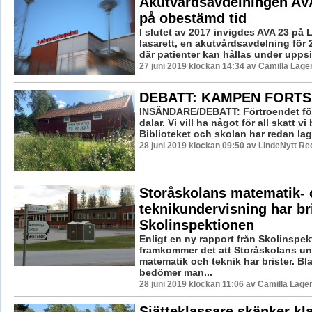
Akutvårdsavdelningen AV
på obestämd tid
I slutet av 2017 invigdes AVA 23 på
lasarett, en akutvårdsavdelning för
där patienter kan hållas under uppsik
27 juni 2019 klockan 14:34 av Camilla Lag
DEBATT: KAMPEN FORTS
INSÄNDARE/DEBATT: Förtroendet för 
dalar. Vi vill ha något för all skatt vi 
Biblioteket och skolan har redan lagt
28 juni 2019 klockan 09:50 av LindeNytt Re
Storåskolans matematik- 
teknikundervisning har bri
Skolinspektionen
Enligt en ny rapport från Skolinspe
framkommer det att Storåskolans un
matematik och teknik har brister. Bl
bedömer man...
28 juni 2019 klockan 11:06 av Camilla Lage
Sjätteklassare skänker k