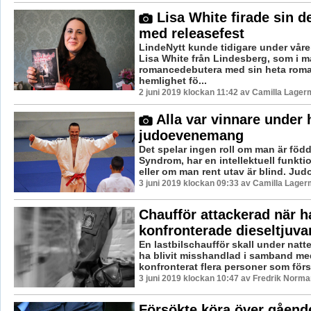
Lisa White firade sin 
med releasefest
LindeNytt kunde tidigare under våre
Lisa White från Lindesberg, som i ma
romancedebutera med sin heta rom
hemlighet fö...
2 juni 2019 klockan 11:42 av Camilla Lager
Alla var vinnare under 
judoevenemang
Det spelar ingen roll om man är fö
Syndrom, har en intellektuell funkt
eller om man rent utav är blind. Judo
3 juni 2019 klockan 09:33 av Camilla Lager
Chaufför attackerad när h
konfronterade dieseltjuva
En lastbilschaufför skall under natt
ha blivit misshandlad i samband me
konfronterat flera personer som försö
3 juni 2019 klockan 10:47 av Fredrik Norma
Försökte köra över gåend