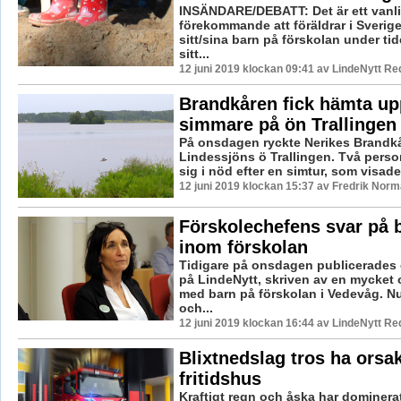
INSÄNDARE/DEBATT: Det är ett vanli
förekommande att föräldrar i Sverig
sitt/sina barn på förskolan under ti
sitt...
12 juni 2019 klockan 09:41 av LindeNytt Re
Brandkåren fick hämta upp
simmare på ön Trallingen
På onsdagen ryckte Nerikes Brandkår 
Lindessjöns ö Trallingen. Två perso
sig i nöd efter en simtur, som visade 
12 juni 2019 klockan 15:37 av Fredrik Norm
Förskolechefens svar på 
inom förskolan
Tidigare på onsdagen publicerades
på LindeNytt, skriven av en mycket 
med barn på förskolan i Vedevåg. Nu
och...
12 juni 2019 klockan 16:44 av LindeNytt Re
Blixtnedslag tros ha orsak
fritidshus
Kraftigt regn och åska har dominera