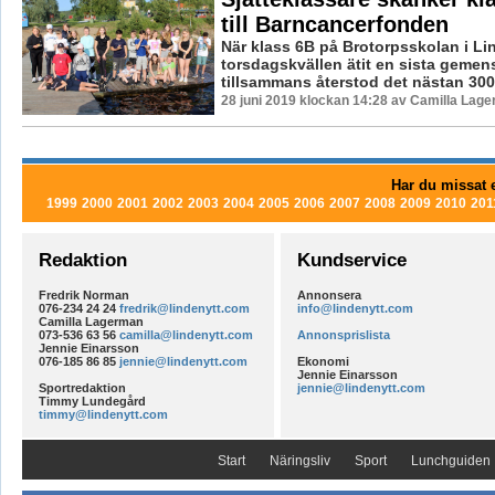
till Barncancerfonden
När klass 6B på Brotorpsskolan i L
torsdagskvällen ätit en sista geme
tillsammans återstod det nästan 3000
28 juni 2019 klockan 14:28 av Camilla Lag
Har du missat e
1999
2000
2001
2002
2003
2004
2005
2006
2007
2008
2009
2010
201
Redaktion
Kundservice
Fredrik Norman
Annonsera
076-234 24 24
fredrik@lindenytt.com
info@lindenytt.com
Camilla Lagerman
073-536 63 56
camilla@lindenytt.com
Annonsprislista
Jennie Einarsson
076-185 86 85
jennie@lindenytt.com
Ekonomi
Jennie Einarsson
Sportredaktion
jennie@lindenytt.com
Timmy Lundegård
timmy@lindenytt.com
Start
Näringsliv
Sport
Lunchguiden