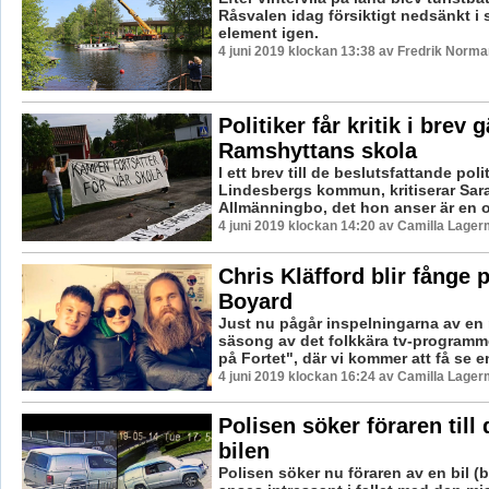
Råsvalen idag försiktigt nedsänkt i si
element igen.
4 juni 2019 klockan 13:38 av Fredrik Norma
Politiker får kritik i brev 
Ramshyttans skola
I ett brev till de beslutsfattande poli
Lindesbergs kommun, kritiserar Sara
Allmänningbo, det hon anser är en ovi
4 juni 2019 klockan 14:20 av Camilla Lager
Chris Kläfford blir fånge 
Boyard
Just nu pågår inspelningarna av en 
säsong av det folkkära tv-program
på Fortet", där vi kommer att få se en
4 juni 2019 klockan 16:24 av Camilla Lager
Polisen söker föraren till
bilen
Polisen söker nu föraren av en bil (