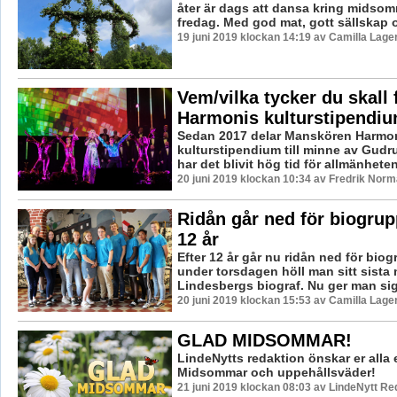
åter är dags att dansa kring midso
fredag. Med god mat, gott sällskap o
19 juni 2019 klockan 14:19 av Camilla Lag
Vem/vilka tycker du skall 
Harmonis kulturstipendiu
Sedan 2017 delar Manskören Harmoni 
kulturstipendium till minne av Gudr
har det blivit hög tid för allmänheten 
20 juni 2019 klockan 10:34 av Fredrik Norm
Ridån går ned för biogrup
12 år
Efter 12 år går nu ridån ned för bio
under torsdagen höll man sitt sista
Lindesbergs biograf. Nu ger man sig 
20 juni 2019 klockan 15:53 av Camilla Lag
GLAD MIDSOMMAR!
LindeNytts redaktion önskar er alla
Midsommar och uppehållsväder!
21 juni 2019 klockan 08:03 av LindeNytt Re