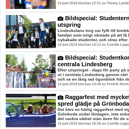
14 juni 2019 klockan 12:51 av Timmy Lunde
Bildspecial: Studenter
utspring
Lindeskolans torg var fyllt till bred
familjer som ivrigt väntade på att f
nybakade studenter, och strax efter 
14 juni 2019 klockan 14:13 av Camilla Lag
Bildspecial: Studentkor
centrala Lindesberg
Efter utspringet - dags för party på
ut i centrala Lindesberg genom vårt
och se en lång rad ögonblick från de
14 juni 2019 klockan 14:48 av Fredrik Norm
Raggarfest med mycke
spred glädje på Grönboda
Det blev en härlig raggarfest med m
Grönboda under lördagen, inte enba
det vackra vädret utan även för de va
15 juni 2019 klockan 16:58 av Camilla Lag