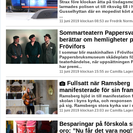
Strax före klockan åtta på tisdagsm
larmades polisen ut till riksväg 68 i
Gusselhyttan där en mopedist kört 
...
11 juni 2019 klockan 08:53 av Fredrik Norm
Sommarteatern Pappersv
berättar om hemligheter 
Frövifors
I sommar blir maskinhallen i Frövifo
Pappersbruksmuseum skådeplats för
teaterhändelse, när uppsättningen 
har premi...
11 juni 2019 klockan 15:55 av Camilla Lage
Fullsatt när Ramsberg
manifesterade för sin fra
Ramsberg bjöd in till manifestation
skolan i byns kyrka, och responsen l
på sig. Ramsbergs stora kyrka var i d
11 juni 2019 klockan 23:03 av Camilla Lage
Besparingar på förskola s
oro: ”Nu får det vara nog!