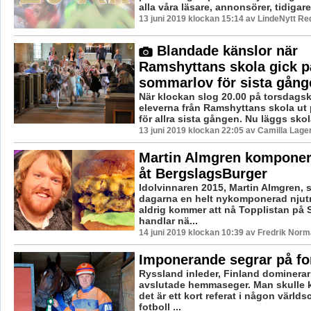
alla våra läsare, annonsörer, tidigare.
13 juni 2019 klockan 15:14 av LindeNytt Re
Blandade känslor när
Ramshyttans skola gick p
sommarlov för sista gång
När klockan slog 20.00 på torsdags
eleverna från Ramshyttans skola ut
för allra sista gången. Nu läggs skola
13 juni 2019 klockan 22:05 av Camilla Lag
Martin Almgren komponer
åt BergslagsBurger
Idolvinnaren 2015, Martin Almgren, s
dagarna en helt nykomponerad njut
aldrig kommer att nå Topplistan på S
handlar nä...
14 juni 2019 klockan 10:39 av Fredrik Norm
Imponerande segrar på f
Ryssland inleder, Finland dominera
avslutade hemmaseger. Man skulle k
det är ett kort referat i någon värld
fotboll ...