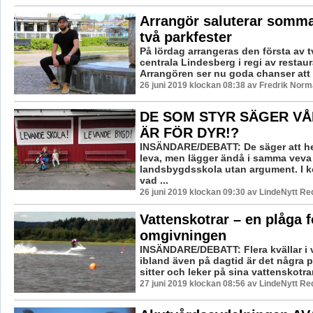
Arrangör saluterar somm
två parkfester
På lördag arrangeras den första av tv
centrala Lindesberg i regi av restau
Arrangören ser nu goda chanser att fy
26 juni 2019 klockan 08:38 av Fredrik Norm
DE SOM STYR SÄGER VÅ
ÄR FÖR DYR!?
INSÄNDARE/DEBATT: De säger att he
leva, men lägger ändå i samma veva
landsbygdsskola utan argument. I ko
vad ...
26 juni 2019 klockan 09:30 av LindeNytt Re
Vattenskotrar – en plåga f
omgivningen
INSÄNDARE/DEBATT: Flera kvällar i
ibland även på dagtid är det några 
sitter och leker på sina vattenskotrar
27 juni 2019 klockan 08:56 av LindeNytt Re