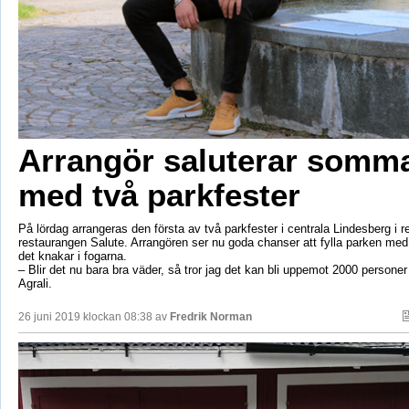
Arrangör saluterar somm
med två parkfester
På lördag arrangeras den första av två parkfester i centrala Lindesberg i r
restaurangen Salute. Arrangören ser nu goda chanser att fylla parken med f
det knakar i fogarna.
– Blir det nu bara bra väder, så tror jag det kan bli uppemot 2000 persone
Agrali.
26 juni 2019 klockan 08:38 av
Fredrik Norman