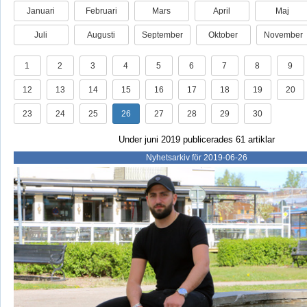
Januari
Februari
Mars
April
Maj
Juli
Augusti
September
Oktober
November
1
2
3
4
5
6
7
8
9
12
13
14
15
16
17
18
19
20
23
24
25
26
27
28
29
30
Under juni 2019 publicerades 61 artiklar
Nyhetsarkiv för 2019-06-26