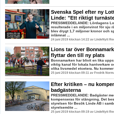
Svenska Spel efter ny Lot
Linde: ”Ett riktigt turnäst
PRESSMEDDELANDE: Lördagens Lot
resulterade i en miljonvinst för sju 
blev drygt 1,7 miljoner kronor och sp
inlämnat ...
24 juni 2019 klockan 14:22 av LindeNytt Re
Lions tar över Bonnamark
flyttar den till ny plats
Bonnamarken har blivit en lika upp
viktig kanal för lokala hantverkare o
olika livsmedel etcetera. Nu kommer 
25 juni 2019 klockan 09:11 av Fredrik Norm
Efter kritiken – nu kompe
badgästerna
PRESSMEDDELANDE: Badgäster med
kompenseras för stängning. Det bes
styrelsen för Besök Linde AB i samb
styrelsemöte ...
25 juni 2019 klockan 09:19 av LindeNytt Re