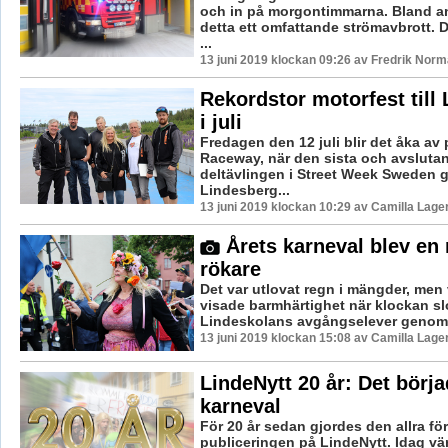
och in på morgontimmarna. Bland a
detta ett omfattande strömavbrott. 
...
13 juni 2019 klockan 09:26 av Fredrik Norm
Rekordstor motorfest till
i juli
Fredagen den 12 juli blir det åka av
Raceway, när den sista och avsluta
deltävlingen i Street Week Sweden g
Lindesberg...
13 juni 2019 klockan 10:29 av Camilla Lag
Årets karneval blev en r
rökare
Det var utlovat regn i mängder, me
visade barmhärtighet när klockan sl
Lindeskolans avgångselever genomf
13 juni 2019 klockan 15:08 av Camilla Lag
LindeNytt 20 år: Det börj
karneval
För 20 år sedan gjordes den allra förs
publiceringen på LindeNytt. Idag vänd