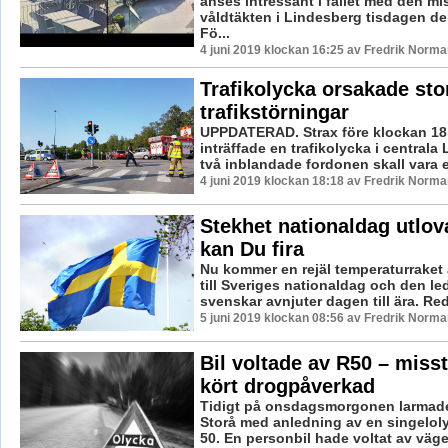
anses intressant i fallet med den mi
våldtäkten i Lindesberg tisdagen de
Fö...
4 juni 2019 klockan 16:25 av Fredrik Norma
Trafikolycka orsakade sto
trafikstörningar
UPPDATERAD. Strax före klockan 18
inträffade en trafikolycka i centrala
två inblandade fordonen skall vara e
4 juni 2019 klockan 18:18 av Fredrik Norma
Stekhet nationaldag utlov
kan Du fira
Nu kommer en rejäl temperaturraket 
till Sveriges nationaldag och den l
svenskar avnjuter dagen till ära. Red
5 juni 2019 klockan 08:56 av Fredrik Norma
Bil voltade av R50 – miss
kört drogpåverkad
Tidigt på onsdagsmorgonen larmades
Storå med anledning av en singelol
50. En personbil hade voltat av väge