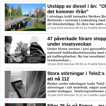
Utsläpp av diesel i ån: ”O
det kommer ifrån”
I söndags kväll larmades Nerikes Bra
Bottenån i centrala Lindesberg med
ett dieselutsläpp. En läns har satts u
17 juni 2019 klockan 08:43 av Fredrik Norm
47 påverkade förare stop
under insatsveckan
Under första veckan i juni genomfö
nationell trafiksäkerhetsvecka med s
på trafiknykterhet. Nu har resultatet
insatsveckan...
18 juni 2019 klockan 08:50 av Fredrik Norm
Stora störningar i Tele2:s 
att nå 112
Redan under måndagen hade Tele2 
störningar i sitt mobilnät, något som
under tisdagen. Telefoniproblemen gö
18 juni 2019 klockan 11:21 av Camilla Lage
Efter 35 år på Fonus – nu