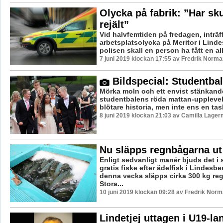
Olycka på fabrik: ”Har sku
rejält”
Vid halvfemtiden på fredagen, inträf
arbetsplatsolycka på Meritor i Linde
polisen skall en person ha fått en all
7 juni 2019 klockan 17:55 av Fredrik Norma
Bildspecial: Studentba
Mörka moln och ett envist stänkand
studentbalens röda mattan-upplevels
blötare historia, men inte ens en task
8 juni 2019 klockan 21:03 av Camilla Lager
Nu släpps regnbågarna ut 
Enligt sedvanligt manér bjuds det i
gratis fiske efter ädelfisk i Lindesb
denna vecka släpps cirka 300 kg reg
Stora...
10 juni 2019 klockan 09:28 av Fredrik Norm
Lindetjej uttagen i U19-la