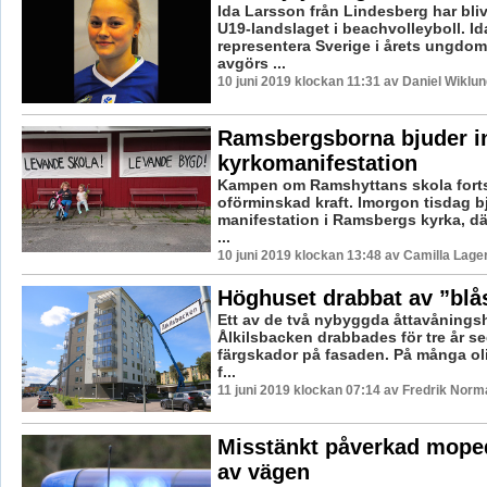
Ida Larsson från Lindesberg har bliv
U19-landslaget i beachvolleyboll. Id
representera Sverige i årets ungdo
avgörs ...
10 juni 2019 klockan 11:31 av Daniel Wiklun
Ramsbergsborna bjuder in 
kyrkomanifestation
Kampen om Ramshyttans skola forts
oförminskad kraft. Imorgon tisdag bj
manifestation i Ramsbergs kyrka, dä
...
10 juni 2019 klockan 13:48 av Camilla Lag
Höghuset drabbat av ”blå
Ett av de två nybyggda åttavånings
Ålkilsbacken drabbades för tre år s
färgskador på fasaden. På många oli
f...
11 juni 2019 klockan 07:14 av Fredrik Norm
Misstänkt påverkad moped
av vägen