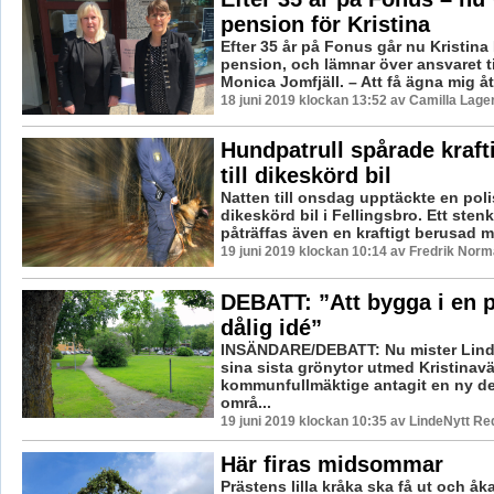
pension för Kristina
Efter 35 år på Fonus går nu Kristina 
pension, och lämnar över ansvaret ti
Monica Jomfjäll. – Att få ägna mig åt 
18 juni 2019 klockan 13:52 av Camilla Lag
Hundpatrull spårade kraft
till dikeskörd bil
Natten till onsdag upptäckte en poli
dikeskörd bil i Fellingsbro. Ett stenk
påträffas även en kraftigt berusad m
19 juni 2019 klockan 10:14 av Fredrik Norm
DEBATT: ”Att bygga i en p
dålig idé”
INSÄNDARE/DEBATT: Nu mister Lind
sina sista grönytor utmed Kristina
kommunfullmäktige antagit en ny det
områ...
19 juni 2019 klockan 10:35 av LindeNytt Re
Här firas midsommar
Prästens lilla kråka ska få ut och åk