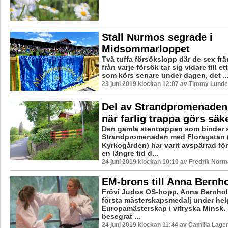
Stall Nurmos segrade i
Midsommarloppet
Två tuffa försökslopp där de sex fr
från varje försök tar sig vidare till et
som körs senare under dagen, det ..
23 juni 2019 klockan 12:07 av Timmy Lunde
Del av Strandpromenaden
när farlig trappa görs säk
Den gamla stentrappan som binder
Strandpromenaden med Floragatan 
Kyrkogården) har varit avspärrad fö
en längre tid d...
24 juni 2019 klockan 10:10 av Fredrik Norm
EM-brons till Anna Bernh
Frövi Judos OS-hopp, Anna Bernholm
första mästerskapsmedalj under he
Europamästerskap i vitryska Minsk. E
besegrat ...
24 juni 2019 klockan 11:44 av Camilla Lage