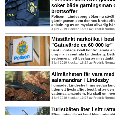
söker både gärningsman 
brottsoffer
Polisen i Lindesberg söker nu såväl
gärningsman som dennes brottsoffe
anledning av en mycket allvarlig hän
3 juni 2019 klockan 15:57 av Fredrik Norma
Misstänkt narkotika i besl
”Gatuvärde ca 60 000 kr”
Sent i lördags kväll kontrollerade en
ung man i centrala Lindesberg. Dett
sedermera i ett beslag av misstänkt .
3 juni 2019 klockan 16:14 av Fredrik Norma
Allmänheten får vara med
salamandrar i Lindesby
I området Lindesby finns sedan långt
tiden ett livskraftigt bestånd av den 
vattensalamandern. Nu skall en inven
4 juni 2019 klockan 10:27 av Fredrik Norma
Turistbåten åter i sitt rät
Efter vintervila på land blev turistb