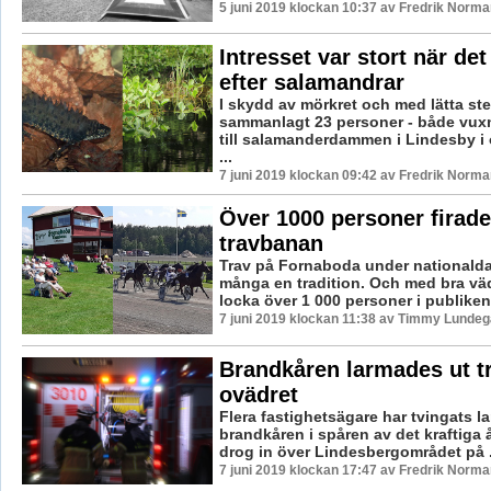
5 juni 2019 klockan 10:37 av Fredrik Norma
Intresset var stort när de
efter salamandrar
I skydd av mörkret och med lätta st
sammanlagt 23 personer - både vuxn
till salamanderdammen i Lindesby i 
...
7 juni 2019 klockan 09:42 av Fredrik Norma
Över 1000 personer firade
travbanan
Trav på Fornaboda under nationalda
många en tradition. Och med bra väd
locka över 1 000 personer i publiken,
7 juni 2019 klockan 11:38 av Timmy Lundeg
Brandkåren larmades ut tr
ovädret
Flera fastighetsägare har tvingats la
brandkåren i spåren av det kraftiga
drog in över Lindesbergområdet på .
7 juni 2019 klockan 17:47 av Fredrik Norma