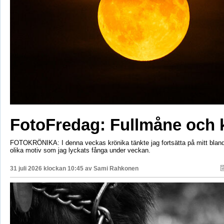
FotoFredag: Fullmåne och 
FOTOKRÖNIKA: I denna veckas krönika tänkte jag fortsätta på mitt bla
olika motiv som jag lyckats fånga under veckan.
31 juli 2026 klockan 10:45 av
Sami Rahkonen