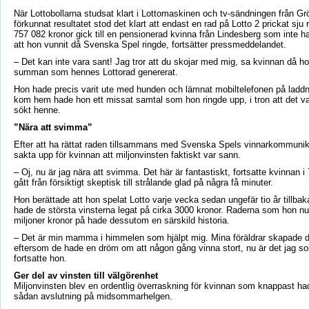
När Lottobollarna studsat klart i Lottomaskinen och tv-sändningen från G
förkunnat resultatet stod det klart att endast en rad på Lotto 2 prickat sju 
757 082 kronor gick till en pensionerad kvinna från Lindesberg som inte 
att hon vunnit då Svenska Spel ringde, fortsätter pressmeddelandet.
– Det kan inte vara sant! Jag tror att du skojar med mig, sa kvinnan då ho
summan som hennes Lottorad genererat.
Hon hade precis varit ute med hunden och lämnat mobiltelefonen på laddn
kom hem hade hon ett missat samtal som hon ringde upp, i tron att det v
sökt henne.
”Nära att svimma”
Efter att ha rättat raden tillsammans med Svenska Spels vinnarkommunika
sakta upp för kvinnan att miljonvinsten faktiskt var sann.
– Oj, nu är jag nära att svimma. Det här är fantastiskt, fortsatte kvinnan 
gått från försiktigt skeptisk till strålande glad på några få minuter.
Hon berättade att hon spelat Lotto varje vecka sedan ungefär tio år tillbak
hade de största vinsterna legat på cirka 3000 kronor. Raderna som hon nu 
miljoner kronor på hade dessutom en särskild historia.
– Det är min mamma i himmelen som hjälpt mig. Mina föräldrar skapade d
eftersom de hade en dröm om att någon gång vinna stort, nu är det jag so
fortsatte hon.
Ger del av vinsten till välgörenhet
Miljonvinsten blev en ordentlig överraskning för kvinnan som knappast h
sådan avslutning på midsommarhelgen.