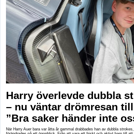
Harry överlevde dubbla s
– nu väntar drömresan til
”Bra saker händer inte os
När Harry Auer bara var åtta år gammal drabbades han av dubbla strokes, 
förändrades på ett ögonblick. Från att vara ett friskt och aktivt barn till att si