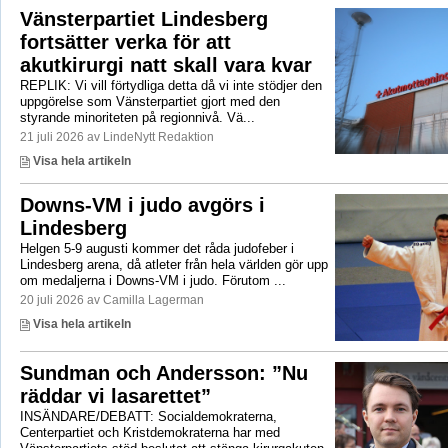
Vänsterpartiet Lindesberg
fortsätter verka för att
akutkirurgi natt skall vara kvar
REPLIK: Vi vill förtydliga detta då vi inte stödjer den
uppgörelse som Vänsterpartiet gjort med den
styrande minoriteten på regionnivå. Vä...
21 juli 2026 av LindeNytt Redaktion
Visa hela artikeln
Downs-VM i judo avgörs i
Lindesberg
Helgen 5-9 augusti kommer det råda judofeber i
Lindesberg arena, då atleter från hela världen gör upp
om medaljerna i Downs-VM i judo. Förutom ...
20 juli 2026 av Camilla Lagerman
Visa hela artikeln
Sundman och Andersson: ”Nu
räddar vi lasarettet”
INSÄNDARE/DEBATT: Socialdemokraterna,
Centerpartiet och Kristdemokraterna har med