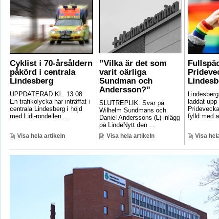
Cyklist i 70-årsåldern
”Vilka är det som
Fullspä
påkörd i centrala
varit oärliga
Pridevec
Lindesberg
Sundman och
Lindesb
Andersson?”
UPPDATERAD KL. 13.08:
Lindesber
En trafikolycka har inträffat i
laddat upp 
SLUTREPLIK: Svar på
centrala Lindesberg i höjd
Pridevecka
Wilhelm Sundmans och
med Lidl-rondellen. ...
fylld med ak
Daniel Anderssons (L) inlägg
på LindeNytt den ...
Visa hela artikeln
Visa hela artikeln
Visa hela