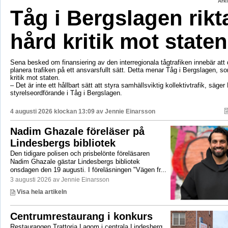
Ark
Tåg i Bergslagen rikt
hård kritik mot staten
Sena besked om finansiering av den interregionala tågtrafiken innebär att d
planera trafiken på ett ansvarsfullt sätt. Detta menar Tåg i Bergslagen, so
kritik mot staten.
– Det är inte ett hållbart sätt att styra samhällsviktig kollektivtrafik, säger 
styrelseordförande i Tåg i Bergslagen.
4 augusti 2026 klockan 13:09 av
Jennie Einarsson
Nadim Ghazale föreläser på
Lindesbergs bibliotek
Den tidigare polisen och prisbelönte föreläsaren
Nadim Ghazale gästar Lindesbergs bibliotek
onsdagen den 19 augusti. I föreläsningen "Vägen fr...
3 augusti 2026 av Jennie Einarsson
Visa hela artikeln
Centrumrestaurang i konkurs
Restaurangen Trattoria Lagom i centrala Lindesberg