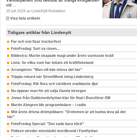
Vänsterpartiets stöd beslutat att stänga kirurgakuten
vid ...
20 juli 2026 av LindeNytt Redaktion
Visa hela artikeln
Tidigare artiklar från Lindenytt
Far och son fixar truckerfest
FotoFredag: Surt sa räven…
Bildextra: Martin skapade magi under årets varmaste kväll
Lista: Se vilka som har lottats ett kräftfiskeland
Arrangören: ”Man vill inte missa det här”
Trippla rekord när StreetWeek intog Lindesberg
FotoFredag: Rik flora och världens snabbaste djur
Nu öppnar man för att sälja Gamla kirurgen
Jonas från Guldsmedshyttan klar för final i Bussförar-SM
Martin Almgren blir programledare – i radio
Möt årets drivna drömjobbare: ”Drömmen är att kunna leva på det
här”
FotoFredag Special: ”Det sade bara klick”
Polisen utreder misstänkt mordbrand i Fanthyttan