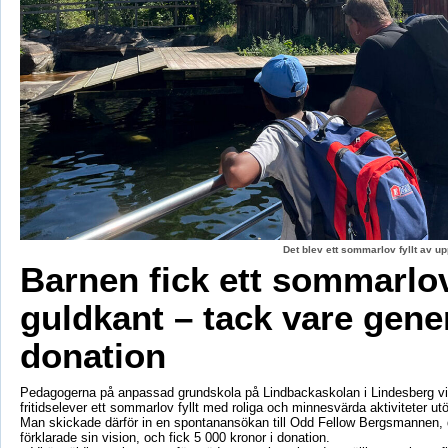
Det blev ett sommarlov fyllt av up
Barnen fick ett sommarl
guldkant – tack vare gene
donation
Pedagogerna på anpassad grundskola på Lindbackaskolan i Lindesberg vil
fritidselever ett sommarlov fyllt med roliga och minnesvärda aktiviteter utö
Man skickade därför in en spontanansökan till Odd Fellow Bergsmannen,
förklarade sin vision, och fick 5 000 kronor i donation.