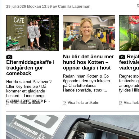
29 juli 2026 klockan 13:59 av
Camilla Lagerman
Nu blir det ännu mer
Rejäl
Eftermiddagskaffe i
hund hos Kotten –
festival
trädgården gör
öppnar dagis i höst
vädergu
comeback
Redan innan Kotten & Co
Regnet sto
öppnade i den nya lokalen
festivalsug
Har du saknat Pavlovan?
på Charlottenlunds
arrangerade
Eller Key lime pie? Då
Handelsområde, strax ...
fylldes Hill
kommer ett glädjande
besked – Lindesbergs
mysiga sommarcafé p...
Visa hela artikeln
Visa hela artikeln
Visa hela