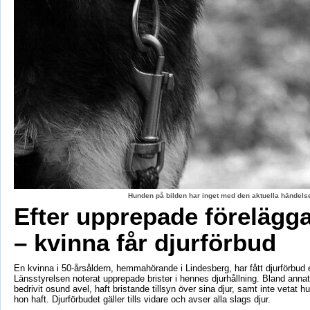
Hunden på bilden har inget med den aktuella händelse
Efter upprepade förelägg
– kvinna får djurförbud
En kvinna i 50-årsåldern, hemmahörande i Lindesberg, har fått djurförbud e
Länsstyrelsen noterat upprepade brister i hennes djurhållning. Bland anna
bedrivit osund avel, haft bristande tillsyn över sina djur, samt inte vetat 
hon haft. Djurförbudet gäller tills vidare och avser alla slags djur.