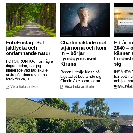
FotoFredag: Sol,
Charlie siktade mot
Ett år 
jaktlycka och
stjärnorna och kom
2040 – 
omfamnande natur
in – börjar
känner a
rymdgymnasiet i
Lindesb
FOTOKRÖNIKA: För några
Kiruna
sig
dagar sedan, när jag
planerade vad jag skulle
Redan i tredje klass på
INSÄNDAR
sikta på i denna veckas
lågstadiet bestämde sig
har bott i 
fotokrönika, s...
Charlie Axelsson för att ...
och jag bru
mig med ..
Visa hela artikeln
Visa hela artikeln
Visa hela