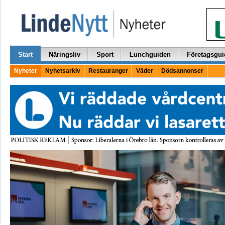
Start
Näringsliv
Sport
Lunchguiden
Företagsgui
Nyheter
Nyhetsarkiv
Restauranger
Väder
Dödsannonser