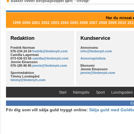
Bakker vinner Bergslagsloppet igen: ”Trevligt”
Har du missat e
1999
2000
2001
2002
2003
2004
2005
2006
2007
2008
2009
2010
201
Redaktion
Kundservice
Fredrik Norman
Annonsera
076-234 24 24
fredrik@lindenytt.com
info@lindenytt.com
Camilla Lagerman
073-536 63 56
camilla@lindenytt.com
Annonsprislista
Jennie Einarsson
076-185 86 85
jennie@lindenytt.com
Ekonomi
Jennie Einarsson
Sportredaktion
jennie@lindenytt.com
Timmy Lundegård
timmy@lindenytt.com
Start
Näringsliv
Sport
Lunchguiden
Ex
För dig som vill sälja guld tryggt online:
Sälja guld med Guldb