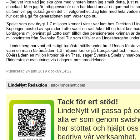
– Jag vet inte vad jag ska göra med vinsten innan jag smält detta, just nu 
chockad. Men jag är fattigpensionär och har bland annat en gammal bil s
ut. Sen vill jag också ge en del till välgörenhet. Jag lider med hela världe
hur det ska gå för generationen som växer upp nu.
Spelet som gav drygt 1,7 miljoner kronor i vinst var lagt hos Direkten i Li
Kupongen bestod av sju rader Lotto samt en rad Joker till en total kostnad
Lördagens miljonvinst på Lotto som tillföll den pensionerade kvinnan är de
miljonvinsten från Svenska Spel Tur som tillfaller en Lindesbergsbo under
– Lindesberg har varit ett riktigt turnäste hittills under året! Redan första v
vann en man i 55-årsåldern 1,3 miljoner kronor på Eurojackpot och i mars
80-årsåldern en miljon kronor på en Triss, säger Svenska Spels vinnarko
Ridderstolpe avslutningsvis i dagens pressmeddelande.
Publicerad 24 juni 2019 klockan 14:22
LindeNytt Redaktion ,
info@lindenytt.com
Tack för ert stöd!
LindeNytt vill passa på o
alla er som genom swish
har stöttat och hjälpt oss 
bedriva vår verksamhet.