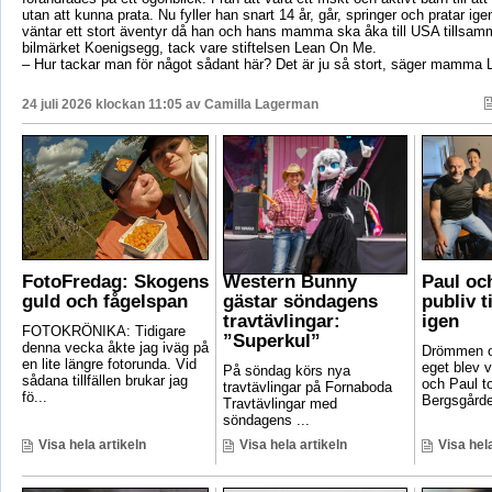
utan att kunna prata. Nu fyller han snart 14 år, går, springer och pratar ige
väntar ett stort äventyr då han och hans mamma ska åka till USA tillsa
bilmärket Koenigsegg, tack vare stiftelsen Lean On Me.
– Hur tackar man för något sådant här? Det är ju så stort, säger mamma 
24 juli 2026 klockan 11:05 av
Camilla Lagerman
FotoFredag: Skogens
Western Bunny
Paul oc
guld och fågelspan
gästar söndagens
publiv t
travtävlingar:
igen
FOTOKRÖNIKA: Tidigare
”Superkul”
denna vecka åkte jag iväg på
Drömmen om
en lite längre fotorunda. Vid
eget blev v
På söndag körs nya
sådana tillfällen brukar jag
och Paul t
travtävlingar på Fornaboda
fö...
Bergsgården
Travtävlingar med
söndagens ...
Visa hela artikeln
Visa hela artikeln
Visa hela