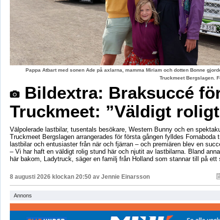
Pappa Atbart med sonen Ade på axlarna, mamma Miriam och dotten Bonne gjord
Truckmeet Bergslagen. F
Bildextra: Braksuccé fö
Truckmeet: ”Väldigt rolig
Välpolerade lastbilar, tusentals besökare, Western Bunny och en spektaku
Truckmeet Bergslagen arrangerades för första gången fylldes Fornaboda 
lastbilar och entusiaster från när och fjärran – och premiären blev en succ
– Vi har haft en väldigt rolig stund här och njutit av lastbilarna. Bland annat
här bakom, Ladytruck, säger en familj från Holland som stannar till på et
8 augusti 2026 klockan 20:50 av
Jennie Einarsson
Annons