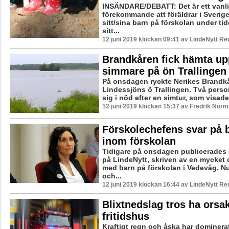
INSÄNDARE/DEBATT: Det är ett vanli
förekommande att föräldrar i Sverig
sitt/sina barn på förskolan under ti
sitt...
12 juni 2019 klockan 09:41 av LindeNytt Re
Brandkåren fick hämta upp
simmare på ön Trallingen
På onsdagen ryckte Nerikes Brandkår 
Lindessjöns ö Trallingen. Två perso
sig i nöd efter en simtur, som visade 
12 juni 2019 klockan 15:37 av Fredrik Norm
Förskolechefens svar på 
inom förskolan
Tidigare på onsdagen publicerades
på LindeNytt, skriven av en mycket 
med barn på förskolan i Vedevåg. Nu
och...
12 juni 2019 klockan 16:44 av LindeNytt Re
Blixtnedslag tros ha orsak
fritidshus
Kraftigt regn och åska har dominera