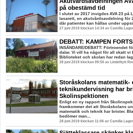
Akutvårdsavdelningen AV
på obestämd tid
I slutet av 2017 invigdes AVA 23 på
lasarett, en akutvårdsavdelning för
där patienter kan hållas under uppsik
27 juni 2019 klockan 14:34 av Camilla Lag
DEBATT: KAMPEN FORTS
INSÄNDARE/DEBATT: Förtroendet för 
dalar. Vi vill ha något för all skatt vi 
Biblioteket och skolan har redan lagt
28 juni 2019 klockan 09:50 av LindeNytt Re
Storåskolans matematik- 
teknikundervisning har bri
Skolinspektionen
Enligt en ny rapport från Skolinspe
framkommer det att Storåskolans un
matematik och teknik har brister. Bl
bedömer man...
28 juni 2019 klockan 11:06 av Camilla Lage
Sjätteklassare skänker k