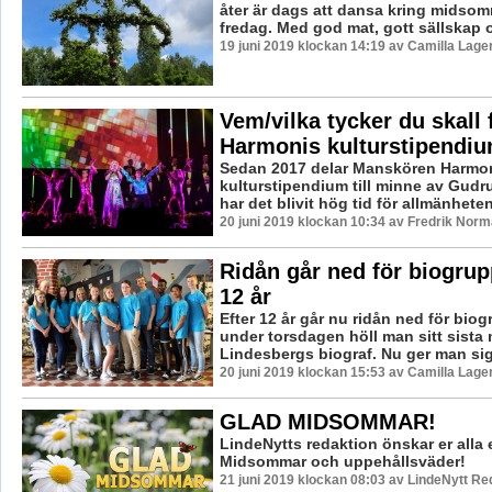
åter är dags att dansa kring midso
fredag. Med god mat, gott sällskap o
19 juni 2019 klockan 14:19 av Camilla Lag
Vem/vilka tycker du skall 
Harmonis kulturstipendiu
Sedan 2017 delar Manskören Harmoni 
kulturstipendium till minne av Gudr
har det blivit hög tid för allmänheten 
20 juni 2019 klockan 10:34 av Fredrik Norm
Ridån går ned för biogrup
12 år
Efter 12 år går nu ridån ned för bio
under torsdagen höll man sitt sista
Lindesbergs biograf. Nu ger man sig 
20 juni 2019 klockan 15:53 av Camilla Lag
GLAD MIDSOMMAR!
LindeNytts redaktion önskar er alla
Midsommar och uppehållsväder!
21 juni 2019 klockan 08:03 av LindeNytt Re