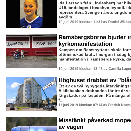
Ida Larsson från Lindesberg har bliv
U19-landslaget i beachvolleyboll. Id
representera Sverige i årets ungdo
avgörs ...
10 juni 2019 klockan 11:31 av Daniel Wiklun
Ramsbergsborna bjuder in 
kyrkomanifestation
Kampen om Ramshyttans skola forts
oförminskad kraft. Imorgon tisdag bj
manifestation i Ramsbergs kyrka, dä
...
10 juni 2019 klockan 13:48 av Camilla Lag
Höghuset drabbat av ”blå
Ett av de två nybyggda åttavånings
Ålkilsbacken drabbades för tre år s
färgskador på fasaden. På många oli
f...
11 juni 2019 klockan 07:14 av Fredrik Norm
Misstänkt påverkad moped
av vägen