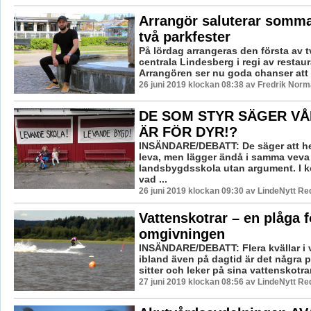
Arrangör saluterar somm
två parkfester
På lördag arrangeras den första av tv
centrala Lindesberg i regi av restau
Arrangören ser nu goda chanser att fy
26 juni 2019 klockan 08:38 av Fredrik Norm
DE SOM STYR SÄGER VÅ
ÄR FÖR DYR!?
INSÄNDARE/DEBATT: De säger att he
leva, men lägger ändå i samma veva
landsbygdsskola utan argument. I ko
vad ...
26 juni 2019 klockan 09:30 av LindeNytt Re
Vattenskotrar – en plåga f
omgivningen
INSÄNDARE/DEBATT: Flera kvällar i
ibland även på dagtid är det några 
sitter och leker på sina vattenskotrar
27 juni 2019 klockan 08:56 av LindeNytt Re