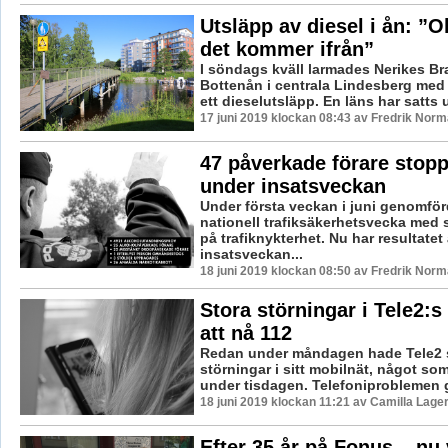
Utsläpp av diesel i ån: ”O
det kommer ifrån”
I söndags kväll larmades Nerikes Bra
Bottenån i centrala Lindesberg med
ett dieselutsläpp. En läns har satts u
17 juni 2019 klockan 08:43 av Fredrik Norm
47 påverkade förare stop
under insatsveckan
Under första veckan i juni genomfö
nationell trafiksäkerhetsvecka med s
på trafiknykterhet. Nu har resultatet
insatsveckan...
18 juni 2019 klockan 08:50 av Fredrik Norm
Stora störningar i Tele2:s 
att nå 112
Redan under måndagen hade Tele2 
störningar i sitt mobilnät, något som
under tisdagen. Telefoniproblemen gö
18 juni 2019 klockan 11:21 av Camilla Lage
Efter 35 år på Fonus – nu