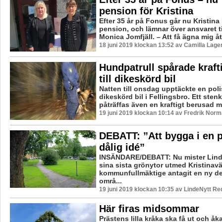
pension för Kristina
Efter 35 år på Fonus går nu Kristina 
pension, och lämnar över ansvaret ti
Monica Jomfjäll. – Att få ägna mig åt 
18 juni 2019 klockan 13:52 av Camilla Lag
Hundpatrull spårade kraft
till dikeskörd bil
Natten till onsdag upptäckte en poli
dikeskörd bil i Fellingsbro. Ett stenk
påträffas även en kraftigt berusad m
19 juni 2019 klockan 10:14 av Fredrik Norm
DEBATT: ”Att bygga i en p
dålig idé”
INSÄNDARE/DEBATT: Nu mister Lind
sina sista grönytor utmed Kristina
kommunfullmäktige antagit en ny det
områ...
19 juni 2019 klockan 10:35 av LindeNytt Re
Här firas midsommar
Prästens lilla kråka ska få ut och åk