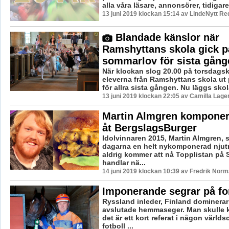
alla våra läsare, annonsörer, tidigare.
13 juni 2019 klockan 15:14 av LindeNytt Re
Blandade känslor när
Ramshyttans skola gick p
sommarlov för sista gång
När klockan slog 20.00 på torsdags
eleverna från Ramshyttans skola ut
för allra sista gången. Nu läggs skola
13 juni 2019 klockan 22:05 av Camilla Lag
Martin Almgren komponer
åt BergslagsBurger
Idolvinnaren 2015, Martin Almgren, s
dagarna en helt nykomponerad njut
aldrig kommer att nå Topplistan på S
handlar nä...
14 juni 2019 klockan 10:39 av Fredrik Norm
Imponerande segrar på f
Ryssland inleder, Finland dominera
avslutade hemmaseger. Man skulle k
det är ett kort referat i någon värld
fotboll ...