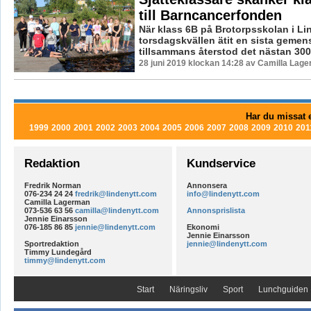
till Barncancerfonden
När klass 6B på Brotorpsskolan i L
torsdagskvällen ätit en sista geme
tillsammans återstod det nästan 3000
28 juni 2019 klockan 14:28 av Camilla Lag
Har du missat e
1999
2000
2001
2002
2003
2004
2005
2006
2007
2008
2009
2010
201
Redaktion
Kundservice
Fredrik Norman
Annonsera
076-234 24 24
fredrik@lindenytt.com
info@lindenytt.com
Camilla Lagerman
073-536 63 56
camilla@lindenytt.com
Annonsprislista
Jennie Einarsson
076-185 86 85
jennie@lindenytt.com
Ekonomi
Jennie Einarsson
Sportredaktion
jennie@lindenytt.com
Timmy Lundegård
timmy@lindenytt.com
Start
Näringsliv
Sport
Lunchguiden