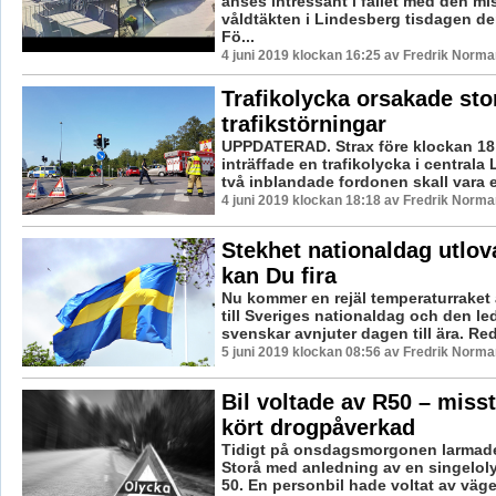
anses intressant i fallet med den mi
våldtäkten i Lindesberg tisdagen de
Fö...
4 juni 2019 klockan 16:25 av Fredrik Norma
Trafikolycka orsakade sto
trafikstörningar
UPPDATERAD. Strax före klockan 18
inträffade en trafikolycka i centrala
två inblandade fordonen skall vara e
4 juni 2019 klockan 18:18 av Fredrik Norma
Stekhet nationaldag utlov
kan Du fira
Nu kommer en rejäl temperaturraket 
till Sveriges nationaldag och den l
svenskar avnjuter dagen till ära. Red
5 juni 2019 klockan 08:56 av Fredrik Norma
Bil voltade av R50 – miss
kört drogpåverkad
Tidigt på onsdagsmorgonen larmades
Storå med anledning av en singelol
50. En personbil hade voltat av väge