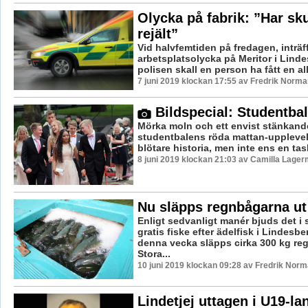
Olycka på fabrik: ”Har sku
rejält”
Vid halvfemtiden på fredagen, inträf
arbetsplatsolycka på Meritor i Linde
polisen skall en person ha fått en all
7 juni 2019 klockan 17:55 av Fredrik Norma
Bildspecial: Studentba
Mörka moln och ett envist stänkand
studentbalens röda mattan-upplevels
blötare historia, men inte ens en task
8 juni 2019 klockan 21:03 av Camilla Lager
Nu släpps regnbågarna ut 
Enligt sedvanligt manér bjuds det i
gratis fiske efter ädelfisk i Lindesb
denna vecka släpps cirka 300 kg reg
Stora...
10 juni 2019 klockan 09:28 av Fredrik Norm
Lindetjej uttagen i U19-la