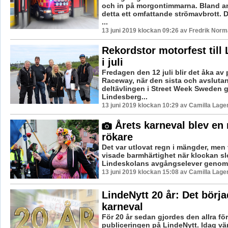
och in på morgontimmarna. Bland a
detta ett omfattande strömavbrott. 
...
13 juni 2019 klockan 09:26 av Fredrik Norm
Rekordstor motorfest till
i juli
Fredagen den 12 juli blir det åka av
Raceway, när den sista och avsluta
deltävlingen i Street Week Sweden g
Lindesberg...
13 juni 2019 klockan 10:29 av Camilla Lag
Årets karneval blev en r
rökare
Det var utlovat regn i mängder, me
visade barmhärtighet när klockan sl
Lindeskolans avgångselever genomf
13 juni 2019 klockan 15:08 av Camilla Lag
LindeNytt 20 år: Det börj
karneval
För 20 år sedan gjordes den allra förs
publiceringen på LindeNytt. Idag vänd