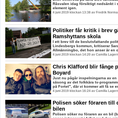
Råsvalen idag försiktigt nedsänkt i si
element igen.
4 juni 2019 klockan 13:38 av Fredrik Norma
Politiker får kritik i brev 
Ramshyttans skola
I ett brev till de beslutsfattande poli
Lindesbergs kommun, kritiserar Sara
Allmänningbo, det hon anser är en ovi
4 juni 2019 klockan 14:20 av Camilla Lager
Chris Kläfford blir fånge 
Boyard
Just nu pågår inspelningarna av en 
säsong av det folkkära tv-program
på Fortet", där vi kommer att få se en
4 juni 2019 klockan 16:24 av Camilla Lager
Polisen söker föraren till
bilen
Polisen söker nu föraren av en bil (