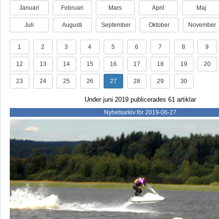
Januari
Februari
Mars
April
Maj
Juli
Augusti
September
Oktober
November
1
2
3
4
5
6
7
8
9
12
13
14
15
16
17
18
19
20
23
24
25
26
27
28
29
30
Under juni 2019 publicerades 61 artiklar
Nyhetsarkiv för 2019-06-27