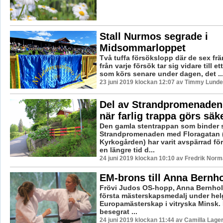
Stall Nurmos segrade i
Midsommarloppet
Två tuffa försökslopp där de sex fr
från varje försök tar sig vidare till et
som körs senare under dagen, det ..
23 juni 2019 klockan 12:07 av Timmy Lunde
Del av Strandpromenaden
när farlig trappa görs säk
Den gamla stentrappan som binder
Strandpromenaden med Floragatan 
Kyrkogården) har varit avspärrad fö
en längre tid d...
24 juni 2019 klockan 10:10 av Fredrik Norm
EM-brons till Anna Bernh
Frövi Judos OS-hopp, Anna Bernholm
första mästerskapsmedalj under he
Europamästerskap i vitryska Minsk. E
besegrat ...
24 juni 2019 klockan 11:44 av Camilla Lage