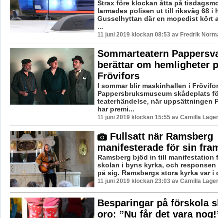
Strax före klockan åtta på tisdagsm
larmades polisen ut till riksväg 68 i
Gusselhyttan där en mopedist kört 
...
11 juni 2019 klockan 08:53 av Fredrik Norm
Sommarteatern Pappersv
berättar om hemligheter 
Frövifors
I sommar blir maskinhallen i Frövifo
Pappersbruksmuseum skådeplats för
teaterhändelse, när uppsättningen 
har premi...
11 juni 2019 klockan 15:55 av Camilla Lage
Fullsatt när Ramsberg
manifesterade för sin fra
Ramsberg bjöd in till manifestation
skolan i byns kyrka, och responsen l
på sig. Ramsbergs stora kyrka var i d
11 juni 2019 klockan 23:03 av Camilla Lage
Besparingar på förskola s
oro: ”Nu får det vara nog!