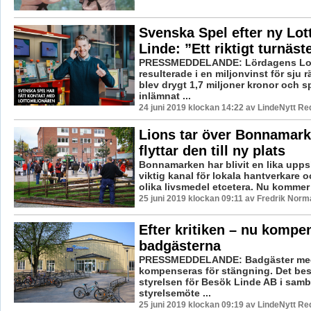
Svenska Spel efter ny Lot
Linde: ”Ett riktigt turnäst
PRESSMEDDELANDE: Lördagens Lot
resulterade i en miljonvinst för sju 
blev drygt 1,7 miljoner kronor och sp
inlämnat ...
24 juni 2019 klockan 14:22 av LindeNytt Re
Lions tar över Bonnamark
flyttar den till ny plats
Bonnamarken har blivit en lika upp
viktig kanal för lokala hantverkare o
olika livsmedel etcetera. Nu kommer 
25 juni 2019 klockan 09:11 av Fredrik Norm
Efter kritiken – nu kompe
badgästerna
PRESSMEDDELANDE: Badgäster med
kompenseras för stängning. Det bes
styrelsen för Besök Linde AB i samb
styrelsemöte ...
25 juni 2019 klockan 09:19 av LindeNytt Re