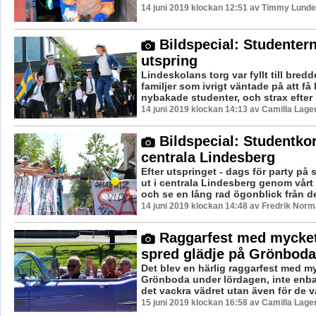
14 juni 2019 klockan 12:51 av Timmy Lunde
Bildspecial: Studenter
utspring
Lindeskolans torg var fyllt till bred
familjer som ivrigt väntade på att f
nybakade studenter, och strax efter 
14 juni 2019 klockan 14:13 av Camilla Lag
Bildspecial: Studentkor
centrala Lindesberg
Efter utspringet - dags för party på
ut i centrala Lindesberg genom vårt
och se en lång rad ögonblick från de
14 juni 2019 klockan 14:48 av Fredrik Norm
Raggarfest med mycke
spred glädje på Grönboda
Det blev en härlig raggarfest med m
Grönboda under lördagen, inte enba
det vackra vädret utan även för de va
15 juni 2019 klockan 16:58 av Camilla Lag