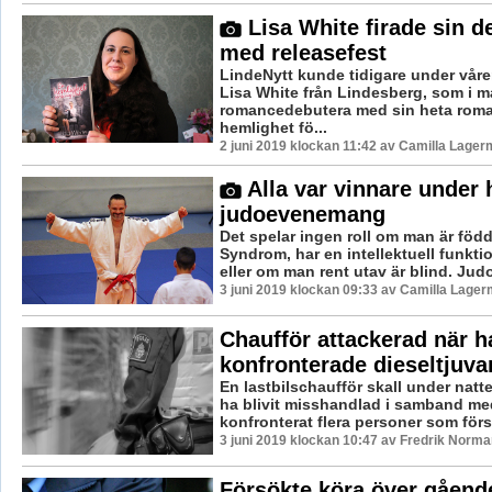
Lisa White firade sin 
med releasefest
LindeNytt kunde tidigare under våre
Lisa White från Lindesberg, som i ma
romancedebutera med sin heta rom
hemlighet fö...
2 juni 2019 klockan 11:42 av Camilla Lager
Alla var vinnare under 
judoevenemang
Det spelar ingen roll om man är fö
Syndrom, har en intellektuell funkt
eller om man rent utav är blind. Judo
3 juni 2019 klockan 09:33 av Camilla Lager
Chaufför attackerad när h
konfronterade dieseltjuva
En lastbilschaufför skall under natt
ha blivit misshandlad i samband me
konfronterat flera personer som försö
3 juni 2019 klockan 10:47 av Fredrik Norma
Försökte köra över gåend