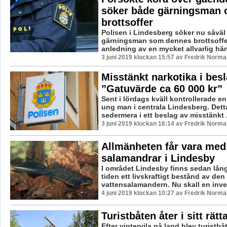
söker både gärningsman 
brottsoffer
Polisen i Lindesberg söker nu såväl
gärningsman som dennes brottsoffe
anledning av en mycket allvarlig hän
3 juni 2019 klockan 15:57 av Fredrik Norma
Misstänkt narkotika i besl
”Gatuvärde ca 60 000 kr”
Sent i lördags kväll kontrollerade en
ung man i centrala Lindesberg. Dett
sedermera i ett beslag av misstänkt .
3 juni 2019 klockan 16:14 av Fredrik Norma
Allmänheten får vara med
salamandrar i Lindesby
I området Lindesby finns sedan långt
tiden ett livskraftigt bestånd av den 
vattensalamandern. Nu skall en inven
4 juni 2019 klockan 10:27 av Fredrik Norma
Turistbåten åter i sitt rät
Efter vintervila på land blev turistb