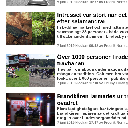
5 juni 2019 klockan 10:37 av Fredrik Norma
Intresset var stort när de
efter salamandrar
I skydd av mörkret och med lätta st
sammanlagt 23 personer - både vuxn
till salamanderdammen i Lindesby i 
...
7 juni 2019 klockan 09:42 av Fredrik Norma
Över 1000 personer firade
travbanan
Trav på Fornaboda under nationalda
många en tradition. Och med bra väd
locka över 1 000 personer i publiken,
7 juni 2019 klockan 11:38 av Timmy Lundeg
Brandkåren larmades ut tr
ovädret
Flera fastighetsägare har tvingats la
brandkåren i spåren av det kraftiga
drog in över Lindesbergområdet på .
7 juni 2019 klockan 17:47 av Fredrik Norma