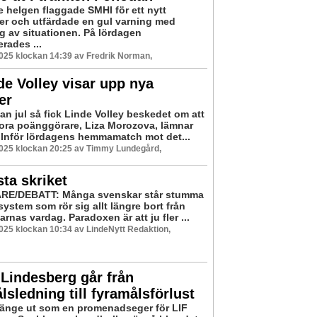
e helgen flaggade SMHI för ett nytt
r och utfärdade en gul varning med
g av situationen. På lördagen
rades ...
2025 klockan 14:39 av Fredrik Norman,
e Volley visar upp nya
er
an jul så fick Linde Volley beskedet om att
tora poänggörare, Liza Morozova, lämnar
 Inför lördagens hemmamatch mot det...
2025 klockan 20:25 av Timmy Lundegård,
sta skriket
RE/DEBATT: Många svenskar står stumma
 system som rör sig allt längre bort från
nas vardag. Paradoxen är att ju fler ...
2025 klockan 10:34 av LindeNytt Redaktion,
Lindesberg går från
sledning till fyramålsförlust
länge ut som en promenadseger för LIF