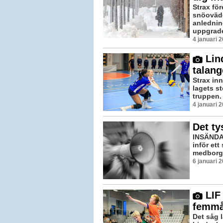
Strax för
snöoväde
anlednin
uppgrade
4 januari 
Lind
talang
Strax inn
lagets s
truppen.
4 januari 
Det ty
INSÄNDA
inför ett
medborgar
6 januari 
LIF 
femmål
Det såg 