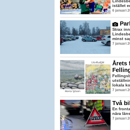
Lindesbe
istället 
6 januari 
Par
Strax in
Lindesbe
minst sa
7 januari 
Årets 
Fellin
Fellingsb
utställni
lokala ko
7 januari 
Två bi
En front
nära län
7 januari 