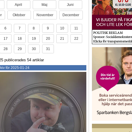
April
Maj
Juni
r
Oktober
November
December
6
7
8
9
10
11
17
18
19
20
21
22
28
29
30
31
25 publicerades 54 artiklar
kiv för 2025-01-24