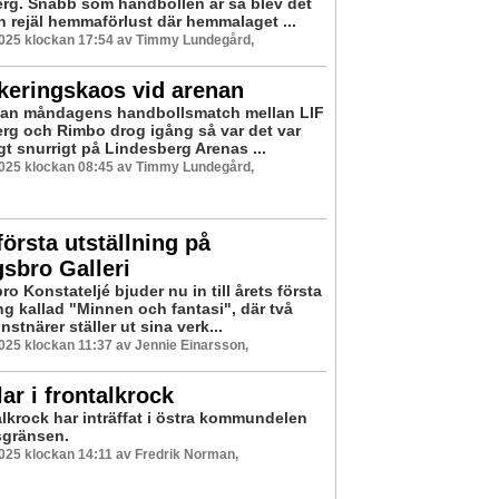
rg. Snabb som handbollen är så blev det
en rejäl hemmaförlust där hemmalaget ...
2025 klockan 17:54 av Timmy Lundegård,
keringskaos vid arenan
nan måndagens handbollsmatch mellan LIF
rg och Rimbo drog igång så var det var
gt snurrigt på Lindesberg Arenas ...
2025 klockan 08:45 av Timmy Lundegård,
första utställning på
gsbro Galleri
ro Konstateljé bjuder nu in till årets första
ng kallad "Minnen och fantasi", där två
nstnärer ställer ut sina verk...
2025 klockan 11:37 av Jennie Einarsson,
lar i frontalkrock
alkrock har inträffat i östra kommundelen
sgränsen.
2025 klockan 14:11 av Fredrik Norman,