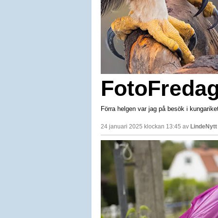
FotoFredag
Förra helgen var jag på besök i kungariket
24 januari 2025 klockan 13:45 av
LindeNytt