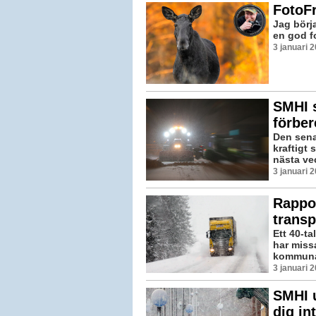
FotoFr
Jag börja
en god f
3 januari 
SMHI 
förber
Den sena
kraftigt
nästa vec
3 januari 
Rappo
transp
Ett 40-t
har missa
kommunala
3 januari 
SMHI 
dig in