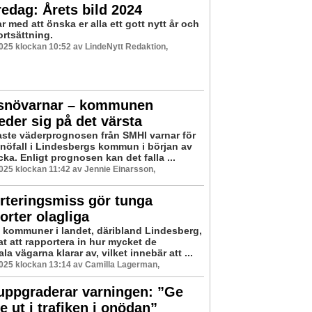
edag: Årets bild 2024
r med att önska er alla ett gott nytt år och
ortsättning.
2025 klockan 10:52 av LindeNytt Redaktion,
snövarnar – kommunen
eder sig på det värsta
ste väderprognosen från SMHI varnar för
 snöfall i Lindesbergs kommun i början av
ka. Enligt prognosen kan det falla ...
2025 klockan 11:42 av Jennie Einarsson,
rteringsmiss gör tunga
orter olagliga
al kommuner i landet, däribland Lindesberg,
t att rapportera in hur mycket de
 vägarna klarar av, vilket innebär att ...
2025 klockan 13:14 av Camilla Lagerman,
uppgraderar varningen: ”Ge
te ut i trafiken i onödan”