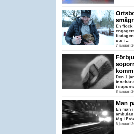
Ortsbo
smågr
En flock
engagera
tisdagen
ute i ...
7 januari 
Förbju
soporn
komm
Den 1 ja
innebär a
i soporna.
8 januari 
Man p
En man i 
ambulans
tåg i Frö
8 januari 