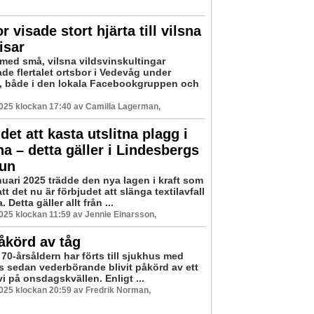
r visade stort hjärta till vilsna
isar
 med små, vilsna vildsvinskultingar
de flertalet ortsbor i Vedevåg under
, både i den lokala Facebookgruppen och
2025 klockan 17:40 av Camilla Lagerman,
det att kasta utslitna plagg i
a – detta gäller i Lindesbergs
un
nuari 2025 trädde den nya lagen i kraft som
tt det nu är förbjudet att slänga textilavfall
 Detta gäller allt från ...
2025 klockan 11:59 av Jennie Einarsson,
åkörd av tåg
70-årsåldern har förts till sjukhus med
 sedan vederbörande blivit påkörd av ett
vi på onsdagskvällen. Enligt ...
2025 klockan 20:59 av Fredrik Norman,