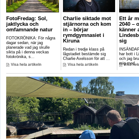
FotoFredag: Sol,
Charlie siktade mot
Ett år 
jaktlycka och
stjärnorna och kom
2040 – 
omfamnande natur
in – börjar
känner a
rymdgymnasiet i
Lindesb
FOTOKRÖNIKA: För några
Kiruna
sig
dagar sedan, när jag
planerade vad jag skulle
Redan i tredje klass på
INSÄNDAR
sikta på i denna veckas
lågstadiet bestämde sig
har bott i 
fotokrönika, s...
Charlie Axelsson för att ...
och jag bru
mig med ..
Visa hela artikeln
Visa hela artikeln
Visa hela