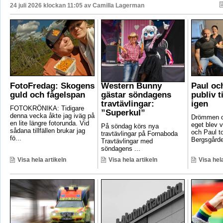
24 juli 2026 klockan 11:05 av
Camilla Lagerman
FotoFredag: Skogens
Western Bunny
Paul oc
guld och fågelspan
gästar söndagens
publiv t
travtävlingar:
igen
FOTOKRÖNIKA: Tidigare
”Superkul”
denna vecka åkte jag iväg på
Drömmen om
en lite längre fotorunda. Vid
eget blev v
På söndag körs nya
sådana tillfällen brukar jag
och Paul t
travtävlingar på Fornaboda
fö...
Bergsgården
Travtävlingar med
söndagens ...
Visa hela artikeln
Visa hela artikeln
Visa hela