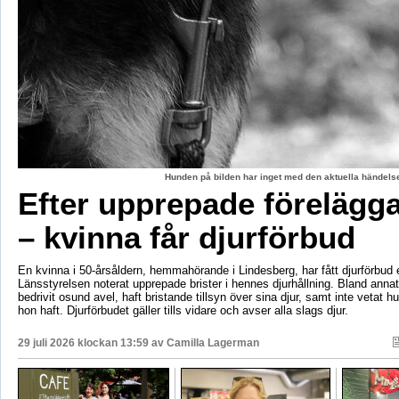
Hunden på bilden har inget med den aktuella händelse
Efter upprepade förelägg
– kvinna får djurförbud
En kvinna i 50-årsåldern, hemmahörande i Lindesberg, har fått djurförbud e
Länsstyrelsen noterat upprepade brister i hennes djurhållning. Bland anna
bedrivit osund avel, haft bristande tillsyn över sina djur, samt inte vetat 
hon haft. Djurförbudet gäller tills vidare och avser alla slags djur.
29 juli 2026 klockan 13:59 av
Camilla Lagerman