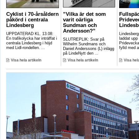
Cyklist i 70-årsåldern
”Vilka är det som
Fullspä
påkörd i centrala
varit oärliga
Pridevec
Lindesberg
Sundman och
Lindesb
Andersson?”
UPPDATERAD KL. 13.08:
Lindesber
En trafikolycka har inträffat i
laddat upp 
SLUTREPLIK: Svar på
centrala Lindesberg i höjd
Pridevecka
Wilhelm Sundmans och
med Lidl-rondellen. ...
fylld med ak
Daniel Anderssons (L) inlägg
på LindeNytt den ...
Visa hela artikeln
Visa hela artikeln
Visa hela