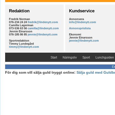
Redaktion
Kundservice
Fredrik Norman
Annonsera
076-234 24 24
fredrik@lindenytt.com
info@lindenytt.com
Camilla Lagerman
073-536 63 56
camilla@lindenytt.com
Annonsprislista
Jennie Einarsson
076-185 86 85
jennie@lindenytt.com
Ekonomi
Jennie Einarsson
Sportredaktion
jennie@lindenytt.com
Timmy Lundegård
timmy@lindenytt.com
Start
Näringsliv
Sport
Lunchguiden
Ex
För dig som vill sälja guld tryggt online:
Sälja guld med Guldb