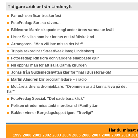
Tidigare artiklar från Lindenytt
Far och son fixar truckerfest
FotoFredag: Surt sa räven…
Bildextra: Martin skapade magi under årets varmaste kväll
Lista: Se vilka som har lottats ett kräftfiskeland
Arrangören: ”Man vill inte missa det här”
Trippla rekord när StreetWeek intog Lindesberg
FotoFredag: Rik flora och världens snabbaste djur
Nu öppnar man för att sälja Gamla kirurgen
Jonas från Guldsmedshyttan klar för final i Bussförar-SM
Martin Almgren blir programledare – i radio
Möt årets drivna drömjobbare: ”Drömmen är att kunna leva på det
här”
FotoFredag Special: ”Det sade bara klick”
Polisen utreder misstänkt mordbrand i Fanthyttan
Bakker vinner Bergslagsloppet igen: ”Trevligt”
Har du missat e
1999
2000
2001
2002
2003
2004
2005
2006
2007
2008
2009
2010
201