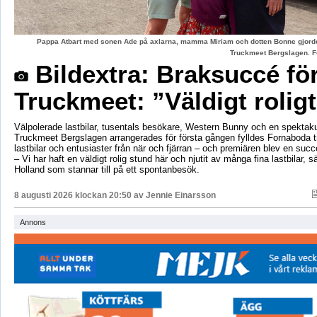
Pappa Atbart med sonen Ade på axlarna, mamma Miriam och dotten Bonne gjord
Truckmeet Bergslagen. F
Bildextra: Braksuccé fö
Truckmeet: ”Väldigt rolig
Välpolerade lastbilar, tusentals besökare, Western Bunny och en spektaku
Truckmeet Bergslagen arrangerades för första gången fylldes Fornaboda 
lastbilar och entusiaster från när och fjärran – och premiären blev en succ
– Vi har haft en väldigt rolig stund här och njutit av många fina lastbilar, s
Holland som stannar till på ett spontanbesök.
8 augusti 2026 klockan 20:50 av
Jennie Einarsson
Annons