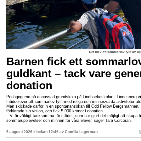
Det blev ett sommarlov fyllt av up
Barnen fick ett sommarl
guldkant – tack vare gene
donation
Pedagogerna på anpassad grundskola på Lindbackaskolan i Lindesberg vil
fritidselever ett sommarlov fyllt med roliga och minnesvärda aktiviteter utö
Man skickade därför in en spontanansökan till Odd Fellow Bergsmannen,
förklarade sin vision, och fick 5 000 kronor i donation.
– Vi är väldigt tacksamma för stödet, som har gjort det möjligt att skapa f
sommarupplevelser och minnen för våra elever, säger Tara Corcoran.
5 augusti 2026 klockan 12:46 av
Camilla Lagerman