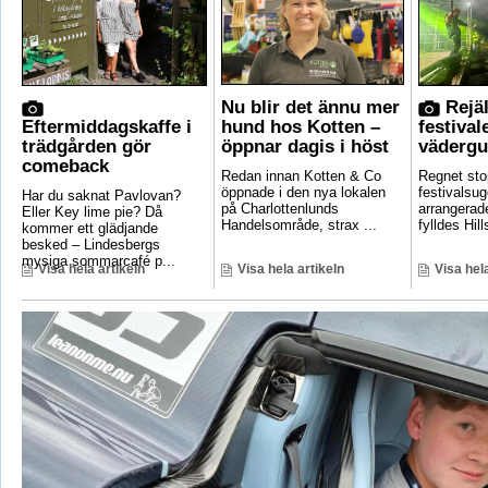
Nu blir det ännu mer
Rejäl
Eftermiddagskaffe i
hund hos Kotten –
festival
trädgården gör
öppnar dagis i höst
vädergu
comeback
Redan innan Kotten & Co
Regnet sto
öppnade i den nya lokalen
festivalsug
Har du saknat Pavlovan?
på Charlottenlunds
arrangerade
Eller Key lime pie? Då
Handelsområde, strax ...
fylldes Hill
kommer ett glädjande
besked – Lindesbergs
mysiga sommarcafé p...
Visa hela artikeln
Visa hela artikeln
Visa hela