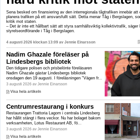
Sena besked om finansiering av den interregionala tågtrafiken innebär att d
planera trafiken på ett ansvarsfullt sätt. Detta menar Tåg i Bergslagen, so
kritik mot staten.
– Det är inte ett hållbart sätt att styra samhällsviktig kollektivtrafik, säger 
styrelseordförande i Tåg i Bergslagen.
4 augusti 2026 klockan 13:09 av
Jennie Einarsson
Nadim Ghazale föreläser på
Lindesbergs bibliotek
Den tidigare polisen och prisbelönte föreläsaren
Nadim Ghazale gästar Lindesbergs bibliotek
onsdagen den 19 augusti. I föreläsningen "Vägen fr...
3 augusti 2026 av Jennie Einarsson
Visa hela artikeln
Centrumrestaurang i konkurs
Restaurangen Trattoria Lagom i centrala Lindesberg
har hållit stängt i flera veckor. Nu har bolaget bakom
verksamheten, Lotus Restaurant AB, fö...
3 augusti 2026 av Jennie Einarsson
Visa hela artikeln