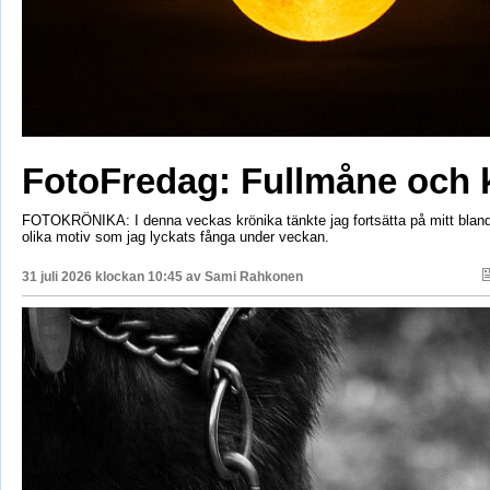
FotoFredag: Fullmåne och 
FOTOKRÖNIKA: I denna veckas krönika tänkte jag fortsätta på mitt bla
olika motiv som jag lyckats fånga under veckan.
31 juli 2026 klockan 10:45 av
Sami Rahkonen