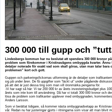
300 000 till gupp och ”tut
Lindesbergs kommun har nu beslutat att spendera 300 000 kronor på 
problem som förekommer i Kristinavägens ombyggda kvarter. Ännu f
detaljer noterade för exakt vad som skall göras, utan man talar bara om
problemen” kort och gott.
Guppen och parkeringsfickornas utformning är de detaljer som trafikanterna
sig på under åren. De få uppgifter som ”läckt ut” under pågående diskuss
på att det är just dessa ting som man vill öronmärka pengarna för.
-Vi har sagt så här: Vi tar 200 000 kr av årets investeringsbudget plus 100 
årets som inte kom till användning. Då har vi totalt 300 000 kronor och d
lösa de problem som trafikanter upplever med ombyggnaden, kommenter
Anders Larsson.
Som vi berättat tidigare, så kommer nästa ombyggnadsetapp av Kristinavä
vår. Redan nu har justeringar gjorts i ritningarna som visar att man blivit m