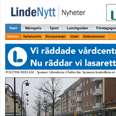
Start
Näringsliv
Sport
Lunchguiden
Företagsgui
Nyheter
Nyhetsarkiv
Restauranger
Väder
Dödsannonser