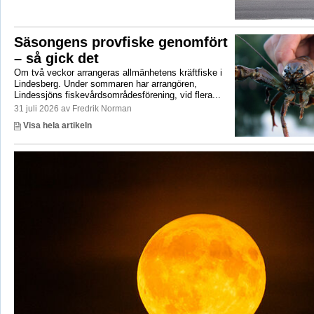
Säsongens provfiske genomfört
– så gick det
Om två veckor arrangeras allmänhetens kräftfiske i
Lindesberg. Under sommaren har arrangören,
Lindessjöns fiskevårdsområdesförening, vid flera...
31 juli 2026 av Fredrik Norman
Visa hela artikeln