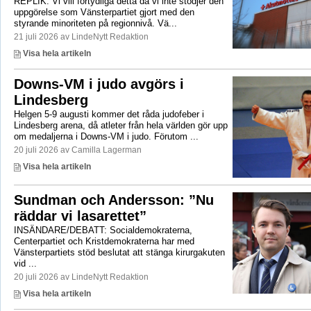
REPLIK: Vi vill förtydliga detta då vi inte stödjer den
uppgörelse som Vänsterpartiet gjort med den
styrande minoriteten på regionnivå. Vä...
21 juli 2026 av LindeNytt Redaktion
Visa hela artikeln
Downs-VM i judo avgörs i
Lindesberg
Helgen 5-9 augusti kommer det råda judofeber i
Lindesberg arena, då atleter från hela världen gör upp
om medaljerna i Downs-VM i judo. Förutom ...
20 juli 2026 av Camilla Lagerman
Visa hela artikeln
Sundman och Andersson: ”Nu
räddar vi lasarettet”
INSÄNDARE/DEBATT: Socialdemokraterna,
Centerpartiet och Kristdemokraterna har med
Vänsterpartiets stöd beslutat att stänga kirurgakuten
vid ...
20 juli 2026 av LindeNytt Redaktion
Visa hela artikeln