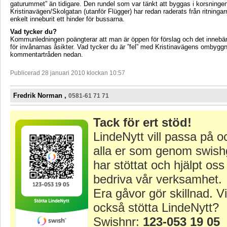
gaturummet” än tidigare. Den rundel som var tänkt att byggas i korsninge
Kristinavägen/Skolgatan (utanför Flügger) har redan raderats från ritninga
enkelt inneburit ett hinder för bussarna.
Vad tycker du?
Kommunledningen poängterar att man är öppen för förslag och det innebär 
för invånarnas åsikter. Vad tycker du är ”fel” med Kristinavägens ombygg
kommentartråden nedan.
Publicerad 28 januari 2010 klockan 10:57
Fredrik Norman ,
0581-61 71 71
Tack för ert stöd!
LindeNytt vill passa på o
alla er som genom swish
har stöttat och hjälpt oss 
bedriva vår verksamhet.
Era gåvor gör skillnad. Vi
också stötta LindeNytt?
Swishnr:
123-053 19 05