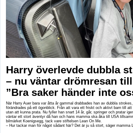
Harry överlevde dubbla s
– nu väntar drömresan til
”Bra saker händer inte os
När Harry Auer bara var åtta år gammal drabbades han av dubbla strokes, 
förändrades på ett ögonblick. Från att vara ett friskt och aktivt barn till att si
utan att kunna prata. Nu fyller han snart 14 år, går, springer och pratar ige
väntar ett stort äventyr då han och hans mamma ska åka till USA tillsa
bilmärket Koenigsegg, tack vare stiftelsen Lean On Me.
– Hur tackar man för något sådant här? Det är ju så stort, säger mamma 