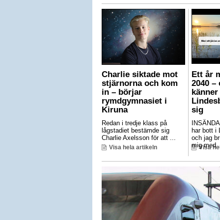
Charlie siktade mot
Ett år 
stjärnorna och kom
2040 – 
in – börjar
känner 
rymdgymnasiet i
Lindes
Kiruna
sig
Redan i tredje klass på
INSÄNDA
lågstadiet bestämde sig
har bott i
Charlie Axelsson för att ...
och jag br
mig med .
Visa hela artikeln
Visa he