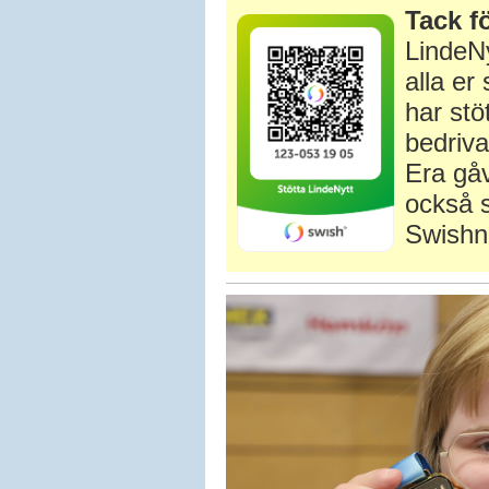
Tack fö
LindeNy
alla e
har stö
bedriva
Era gåv
också s
Swishn