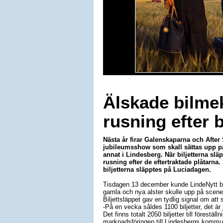
Älskade bilme
rusning efter b
Nästa år firar Galenskaparna och After
jubileumsshow som skall sättas upp på 
annat i Lindesberg. När biljetterna släp
rusning efter de eftertraktade plåtarn
biljetterna släpptes på Luciadagen.
Tisdagen 13 december kunde LindeNytt b
gamla och nya alster skulle upp på scene
Biljettsläppet gav en tydlig signal om att
-På en vecka såldes 1100 biljetter, det är j
Det finns totalt 2050 biljetter till föreställ
marknadsföringen till Lindesbergs komm