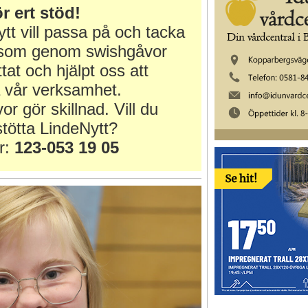
r ert stöd!
tt vill passa på och tacka
r som genom swishgåvor
ttat och hjälpt oss att
 vår verksamhet.
or gör skillnad. Vill du
tötta LindeNytt?
r:
123-053 19 05