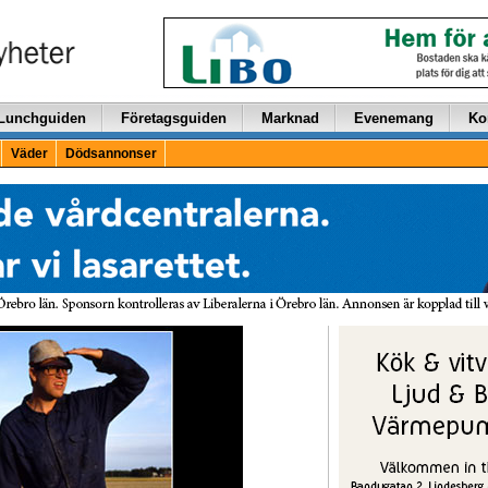
Lunchguiden
Företagsguiden
Marknad
Evenemang
Ko
Väder
Dödsannonser