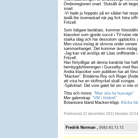
Örebroregionen snart. Slutsålt är ett b
snart.
-Vi hade ju hoppats på en sådan här respon
ändå lite överraskad när jag fick höra siff
Fritzell.
Som tidigare berättats, kommer föreställn
klassiker som gjorde succé i TV-rutan nä
starka idag och har dessutom upptäckts a
Men vissa inslag är skrivna under senare å
sammanhanget. Det kommer även inslag so
-Jag kan väl avslöja att Löas ordförande
Fritzell.
Han förtydligar att denna karaktär har haft
hembygdsföreningen i Gusselby med flera 
Andra klassiker som publiken har att för
”Macken”. Bröderna Roy och Roger (Ander
att visa hur en skiftnyckel skall svingas.
-Självklart. Det vore galet fel om vi inte s
Titta och minns:
”Man ska ha husvagn”
Mer galenskap:
”VM i friidrott”
Botanisera bland Macken-klipp:
Klicka hä
Publicerad 22 december 2011 klockan 10:5
Fredrik Norman ,
0581-61 71 71