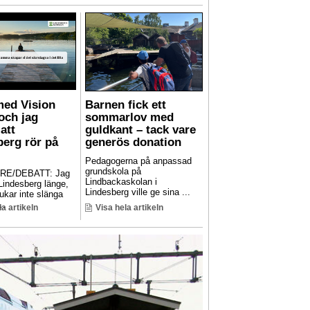
med Vision
Barnen fick ett
och jag
sommarlov med
att
guldkant – tack vare
berg rör på
generös donation
Pedagogerna på anpassad
grundskola på
RE/DEBATT: Jag
Lindbackaskolan i
 Lindesberg länge,
Lindesberg ville ge sina ...
ukar inte slänga
..
la artikeln
Visa hela artikeln