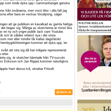
egrepp som torde dyka upp i sammanhanget ganska
s från invånarna, men visst blev i alla fall jag
rorna efter bara en veckas försäljning, säger
ingen att ge publiken en kavalkad av gamla härliga
r det begav sig. Många av sketcherna är minst lika
v en ny och yngre publik tack vare Youtube.
r och är såldes relativt nya i det stora
m mer eller mindre får kallas dagsfärskt.
 i hembygdsföreningen kommer att dyka upp, ler
 svårt att rota sig då han tidigare representerat
orter.
vänta sig, är sketcher hämtade från TV-succén
s Eriksson och Jan Rippe) kommer naturligtvis
läppte fram dessa två, skrattar Fritzell.
r
4
Skriv ut