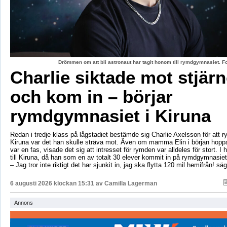
Drömmen om att bli astronaut har tagit honom till rymdgymnasiet. 
Charlie siktade mot stjär
och kom in – börjar
rymdgymnasiet i Kiruna
Redan i tredje klass på lågstadiet bestämde sig Charlie Axelsson för att 
Kiruna var det han skulle sträva mot. Även om mamma Elin i början hoppa
var en fas, visade det sig att intresset för rymden var alldeles för stort. I 
till Kiruna, då han som en av totalt 30 elever kommit in på rymdgymnasiet
– Jag tror inte riktigt det har sjunkit in, jag ska flytta 120 mil hemifrån! sä
6 augusti 2026 klockan 15:31 av
Camilla Lagerman
Annons