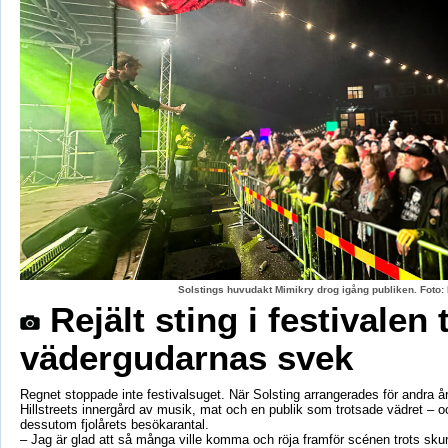
Solstings huvudakt Mimikry drog igång publiken. Foto:
Rejält sting i festivalen 
vädergudarnas svek
Regnet stoppade inte festivalsuget. När Solsting arrangerades för andra år
Hillstreets innergård av musik, mat och en publik som trotsade vädret – o
dessutom fjolårets besökarantal.
– Jag är glad att så många ville komma och röja framför scénen trots sku