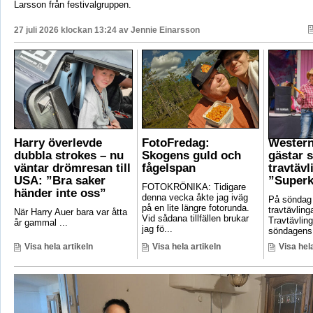
Larsson från festivalgruppen.
27 juli 2026 klockan 13:24 av
Jennie Einarsson
Harry överlevde
FotoFredag:
Wester
dubbla strokes – nu
Skogens guld och
gästar 
väntar drömresan till
fågelspan
travtävl
USA: ”Bra saker
”Superk
FOTOKRÖNIKA: Tidigare
händer inte oss”
denna vecka åkte jag iväg
På söndag
på en lite längre fotorunda.
travtävlin
När Harry Auer bara var åtta
Vid sådana tillfällen brukar
Travtävlin
år gammal ...
jag fö...
söndagens 
Visa hela artikeln
Visa hela artikeln
Visa hela