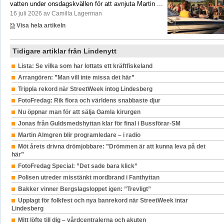
vatten under onsdagskvällen för att avnjuta Martin ...
16 juli 2026 av Camilla Lagerman
Visa hela artikeln
Tidigare artiklar från Lindenytt
Lista: Se vilka som har lottats ett kräftfiskeland
Arrangören: ”Man vill inte missa det här”
Trippla rekord när StreetWeek intog Lindesberg
FotoFredag: Rik flora och världens snabbaste djur
Nu öppnar man för att sälja Gamla kirurgen
Jonas från Guldsmedshyttan klar för final i Bussförar-SM
Martin Almgren blir programledare – i radio
Möt årets drivna drömjobbare: ”Drömmen är att kunna leva på det
här”
FotoFredag Special: ”Det sade bara klick”
Polisen utreder misstänkt mordbrand i Fanthyttan
Bakker vinner Bergslagsloppet igen: ”Trevligt”
Upplagt för folkfest och nya banrekord när StreetWeek intar
Lindesberg
Mitt löfte till dig – vårdcentralerna och akuten