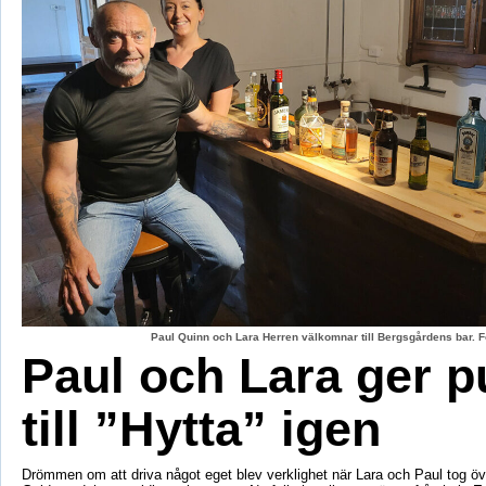
Paul Quinn och Lara Herren välkomnar till Bergsgårdens bar. F
Paul och Lara ger p
till ”Hytta” igen
Drömmen om att driva något eget blev verklighet när Lara och Paul tog öv