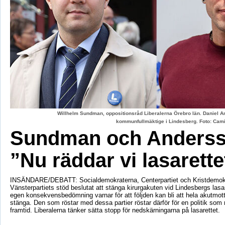
Willhelm Sundman, oppositionsråd Liberalerna Örebro län. Daniel An
kommunfullmäktige i Lindesberg. Foto: Cami
Sundman och Anderss
”Nu räddar vi lasarette
INSÄNDARE/DEBATT: Socialdemokraterna, Centerpartiet och Kristdemok
Vänsterpartiets stöd beslutat att stänga kirurgakuten vid Lindesbergs lasa
egen konsekvensbedömning varnar för att följden kan bli att hela akutmo
stänga. Den som röstar med dessa partier röstar därför för en politik som r
framtid. Liberalerna tänker sätta stopp för nedskärningarna på lasarettet.