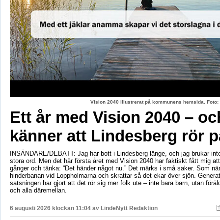
Vision 2040 illustrerat på kommunens hemsida. Fot
Ett år med Vision 2040 – oc
känner att Lindesberg rör p
INSÄNDARE/DEBATT: Jag har bott i Lindesberg länge, och jag brukar int
stora ord. Men det här första året med Vision 2040 har faktiskt fått mig at
gånger och tänka: “Det händer något nu.” Det märks i små saker. Som när
hinderbanan vid Loppholmarna och skrattar så det ekar över sjön. Genera
satsningen har gjort att det rör sig mer folk ute – inte bara barn, utan föräld
och alla däremellan.
6 augusti 2026 klockan 11:04 av
LindeNytt Redaktion