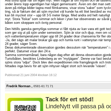
Alla stora sjöar har sin egen myt. Men frågan är om myten och de observa
under årens lopp egentligen har något gemensamt. Även om det man sett p
även på rörliga bilder tagna med filmkamera, visar stora ”saker” som tyck
ting, så är faktum det att sjön mycket väl kunde ha ett litet bestånd av m
kan bli mycket stor – upp till 3-5 meter långa. Med andra ord helt naturligt 
myt. Stora ”fiskar” som simmar och leker i ytan har observerats av såväl
båten som skeppare och övrig personal.
Den hittills ganska gemytliga sommar vi fått njuta av kan vara ett gott tec
som ger sig ut på sjön under semestern. Sjön är stor och djup, men om v
och vattentemperaturen stiger upp till 24 grader ökar chanserna för fler ob
-Ja, det sägs att malar brukar gå upp och tumla runt i vattenytan när temp
24 grader, säger Sven.
Deras dokumenterade observation gjordes dessutom när ”temperaturen” i
perfekt. Datumet visar den 24:e.
Samma sommarmånad, bara någon dag efter att denna observation gjorde
Turistbåten, besöktes Lindesberg av en ”mytjägare”. Denne var fast beslut
sjöns stora ”odjur”. Dock blev den expeditionen inte framgångsrik och trots
hittades inga bevis för att sjön inhyser något stort och levande ”väsen”.
Publicerad 21 juni 2004 klockan 16:12
Fredrik Norman ,
0581-61 71 71
Tack för ert stöd!
LindeNytt vill passa på o