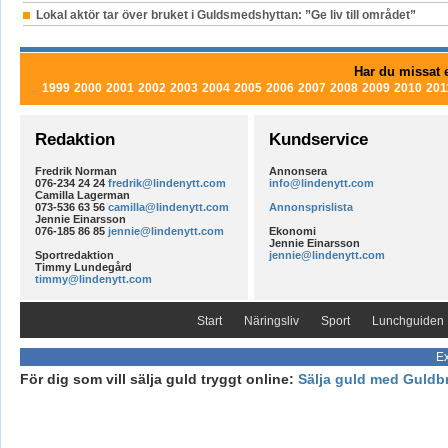
Lokal aktör tar över bruket i Guldsmedshyttan: ”Ge liv till området”
Har du missat e
1999
2000
2001
2002
2003
2004
2005
2006
2007
2008
2009
2010
201
Redaktion
Kundservice
Fredrik Norman
Annonsera
076-234 24 24
fredrik@lindenytt.com
info@lindenytt.com
Camilla Lagerman
073-536 63 56
camilla@lindenytt.com
Annonsprislista
Jennie Einarsson
076-185 86 85
jennie@lindenytt.com
Ekonomi
Jennie Einarsson
Sportredaktion
jennie@lindenytt.com
Timmy Lundegård
timmy@lindenytt.com
Start
Näringsliv
Sport
Lunchguiden
Ex
För dig som vill sälja guld tryggt online:
Sälja guld med Guldb