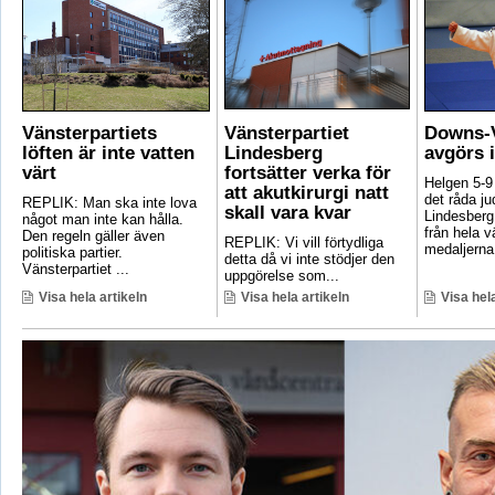
Vänsterpartiets
Vänsterpartiet
Downs-V
löften är inte vatten
Lindesberg
avgörs 
värt
fortsätter verka för
Helgen 5-9
att akutkirurgi natt
det råda ju
REPLIK: Man ska inte lova
skall vara kvar
Lindesberg 
något man inte kan hålla.
från hela 
Den regeln gäller även
REPLIK: Vi vill förtydliga
medaljerna 
politiska partier.
detta då vi inte stödjer den
Vänsterpartiet ...
uppgörelse som...
Visa hela artikeln
Visa hela artikeln
Visa hela