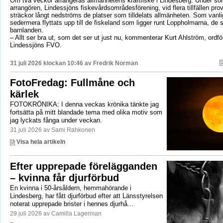
Om två veckor arrangeras allmänhetens kräftfiske i Lindesberg. Under s
arrangören, Lindessjöns fiskevårdsområdesförening, vid flera tillfällen prov
sträckor långt nedströms de platser som tilldelats allmänheten. Som vanli
sedermera flyttats upp till de fiskeland som ligger runt Loppholmarna, de 
barnlanden.
– Allt ser bra ut, som det ser ut just nu, kommenterar Kurt Ahlström, ordfö
Lindessjöns FVO.
31 juli 2026 klockan 10:46 av
Fredrik Norman
FotoFredag: Fullmåne och
kärlek
FOTOKRÖNIKA: I denna veckas krönika tänkte jag
fortsätta på mitt blandade tema med olika motiv som
jag lyckats fånga under veckan.
31 juli 2026 av Sami Rahkonen
Visa hela artikeln
Efter upprepade förelägganden
– kvinna får djurförbud
En kvinna i 50-årsåldern, hemmahörande i
Lindesberg, har fått djurförbud efter att Länsstyrelsen
noterat upprepade brister i hennes djurhå...
29 juli 2026 av Camilla Lagerman