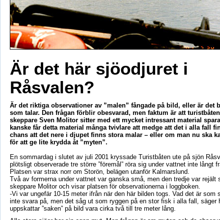
Är det här sjöodjuret i
Råsvalen?
Är det riktiga observationer av ”malen” fångade på bild, eller är det
som talar. Den frågan förblir obesvarad, men faktum är att turistbåte
skeppare Sven Molitor sitter med ett mycket intressant material sparat
kanske får detta material många tvivlare att medge att det i alla fall fi
chans att det nere i djupet finns stora malar – eller om man nu ska ka
för att ge lite krydda åt ”myten”.
En sommardag i slutet av juli 2001 kryssade Turistbåten ute på sjön Råsv
plötsligt observerade tre större ”föremål” röra sig under vattnet inte långt 
Platsen var strax norr om Storön, belägen utanför Kalmarslund.
Två av formerna under vattnet var ganska små, men den tredje var rejält st
skeppare Molitor och visar platsen för observationerna i loggboken.
-Vi var ungefär 10-15 meter ifrån när den här bilden togs. Vad det är som 
inte svara på, men det såg ut som ryggen på en stor fisk i alla fall, säger
uppskattar ”saken” på bild vara cirka två till tre meter lång.