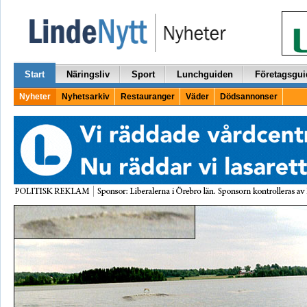
Start
Näringsliv
Sport
Lunchguiden
Företagsgui
Nyheter
Nyhetsarkiv
Restauranger
Väder
Dödsannonser