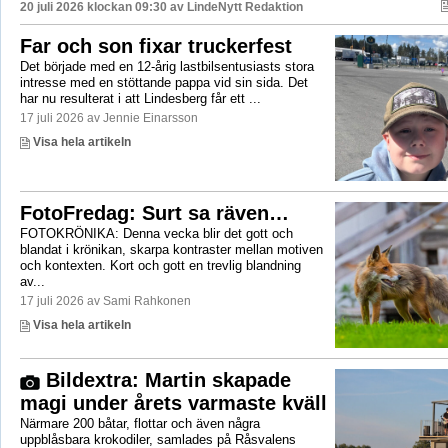
20 juli 2026 klockan 09:30 av
LindeNytt Redaktion
Far och son fixar truckerfest
Det började med en 12-årig lastbilsentusiasts stora
intresse med en stöttande pappa vid sin sida. Det
har nu resulterat i att Lindesberg får ett ...
17 juli 2026 av Jennie Einarsson
Visa hela artikeln
FotoFredag: Surt sa räven…
FOTOKRÖNIKA: Denna vecka blir det gott och
blandat i krönikan, skarpa kontraster mellan motiven
och kontexten. Kort och gott en trevlig blandning
av...
17 juli 2026 av Sami Rahkonen
Visa hela artikeln
Bildextra: Martin skapade
magi under årets varmaste kväll
Närmare 200 båtar, flottar och även några
uppblåsbara krokodiler, samlades på Råsvalens