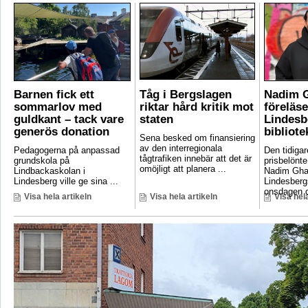
Barnen fick ett
Tåg i Bergslagen
Nadim 
sommarlov med
riktar hård kritik mot
föreläse
guldkant – tack vare
staten
Lindesb
generös donation
bibliote
Sena besked om finansiering
av den interregionala
Pedagogerna på anpassad
Den tidigar
tågtrafiken innebär att det är
grundskola på
prisbelönte
omöjligt att planera ...
Lindbackaskolan i
Nadim Gha
Lindesberg ville ge sina ...
Lindesbergs
onsdagen d
Visa hela artikeln
Visa hela artikeln
Visa hela