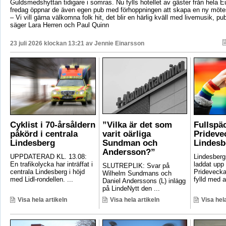
Guldsmedshyttan tidigare i somras. Nu fylls hotellet av gäster från hela 
fredag öppnar de även egen pub med förhoppningen att skapa en ny mötes
– Vi vill gärna välkomna folk hit, det blir en härlig kväll med livemusik, p
säger Lara Herren och Paul Quinn
23 juli 2026 klockan 13:21 av
Jennie Einarsson
Cyklist i 70-årsåldern
”Vilka är det som
Fullspä
påkörd i centrala
varit oärliga
Pridevec
Lindesberg
Sundman och
Lindesb
Andersson?”
UPPDATERAD KL. 13.08:
Lindesber
En trafikolycka har inträffat i
laddat upp 
SLUTREPLIK: Svar på
centrala Lindesberg i höjd
Pridevecka
Wilhelm Sundmans och
med Lidl-rondellen. ...
fylld med ak
Daniel Anderssons (L) inlägg
på LindeNytt den ...
Visa hela artikeln
Visa hela artikeln
Visa hela