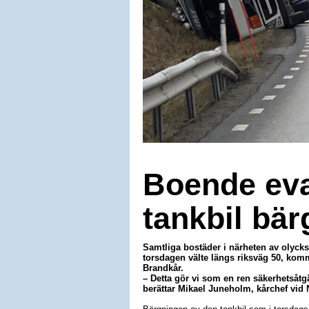
Boende eva
tankbil bär
Samtliga bostäder i närheten av olycks
torsdagen välte längs riksväg 50, komm
Brandkår.
– Detta gör vi som en ren säkerhetsåtgä
berättar Mikael Juneholm, kårchef vid 