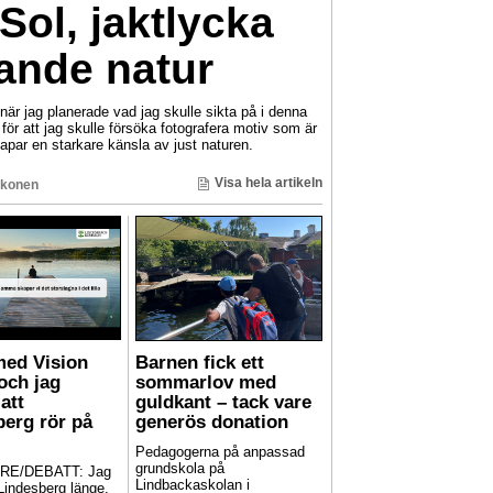
Sol, jaktlycka
nde natur
 jag planerade vad jag skulle sikta på i denna
ör att jag skulle försöka fotografera motiv som är
par en starkare känsla av just naturen.
Visa hela artikeln
konen
med Vision
Barnen fick ett
och jag
sommarlov med
att
guldkant – tack vare
berg rör på
generös donation
Pedagogerna på anpassad
grundskola på
RE/DEBATT: Jag
Lindbackaskolan i
 Lindesberg länge,