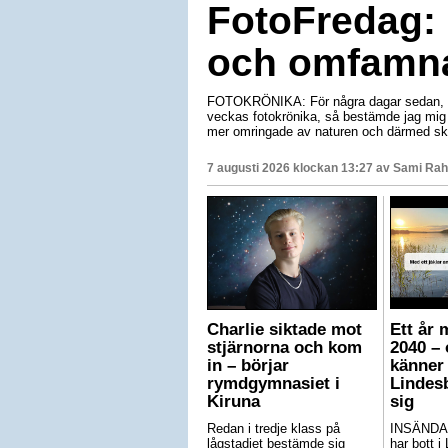
FotoFredag: 
och omfamna
FOTOKRÖNIKA: För några dagar sedan, när
veckas fotokrönika, så bestämde jag mig f
mer omringade av naturen och därmed ska
7 augusti 2026 klockan 13:27 av
Sami Rah
Charlie siktade mot
Ett år 
stjärnorna och kom
2040 – 
in – börjar
känner 
rymdgymnasiet i
Lindes
Kiruna
sig
Redan i tredje klass på
INSÄNDA
lågstadiet bestämde sig
har bott i