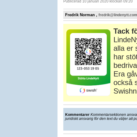
Publicerad 10 januari 2020 klockan 09:20
Fredrik Norman ,
fredrik@lindenytt.co
Tack fö
LindeNy
alla e
har stö
bedriva
Era gåv
också s
Swishn
Kommentarer
Kommentarsektionen ansvarar
juridiskt ansvarig för den text du väljer att p