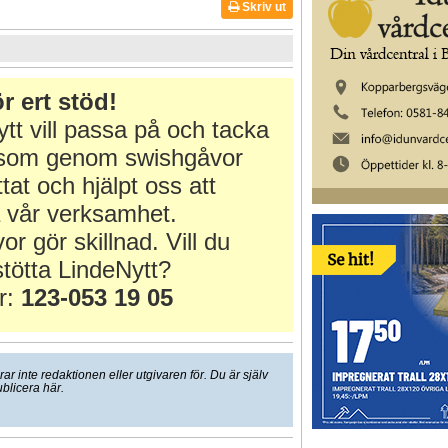
Skriv ut
m
r ert stöd!
tt vill passa på och tacka
r som genom swishgåvor
ttat och hjälpt oss att
 vår verksamhet.
or gör skillnad. Vill du
tötta LindeNytt?
r:
123-053 19 05
 inte redaktionen eller utgivaren för. Du är själv
ublicera här.