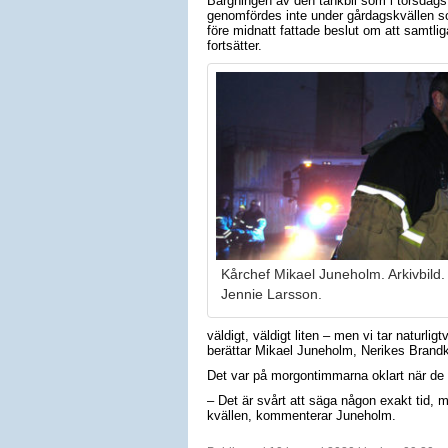
Bärgningen av den tankbil som i torsdags 
genomfördes inte under gårdagskvällen so
före midnatt fattade beslut om att samtli
fortsätter.
Kårchef Mikael Juneholm. Arkivbild.
Jennie Larsson.
väldigt, väldigt liten – men vi tar naturlig
berättar Mikael Juneholm, Nerikes Brandk
Det var på morgontimmarna oklart när de
– Det är svårt att säga någon exakt tid, me
kvällen, kommenterar Juneholm.