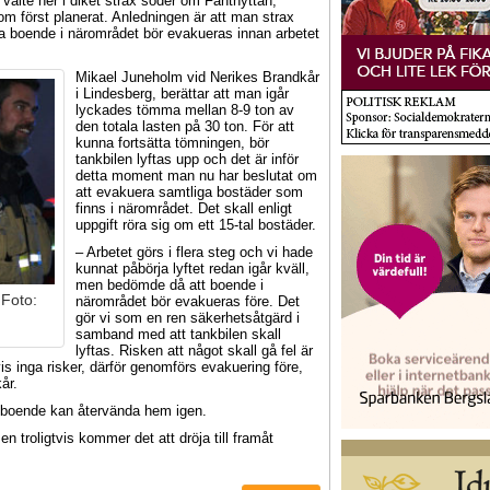
välte ner i diket strax söder om Fanthyttan,
m först planerat. Anledningen är att man strax
ga boende i närområdet bör evakueras innan arbetet
Mikael Juneholm vid Nerikes Brandkår
i Lindesberg, berättar att man igår
lyckades tömma mellan 8-9 ton av
den totala lasten på 30 ton. För att
kunna fortsätta tömningen, bör
tankbilen lyftas upp och det är inför
detta moment man nu har beslutat om
att evakuera samtliga bostäder som
finns i närområdet. Det skall enligt
uppgift röra sig om ett 15-tal bostäder.
– Arbetet görs i flera steg och vi hade
kunnat påbörja lyftet redan igår kväll,
men bedömde då att boende i
 Foto:
närområdet bör evakueras före. Det
gör vi som en ren säkerhetsåtgärd i
samband med att tankbilen skall
lyftas. Risken att något skall gå fel är
tvis inga risker, därför genomförs evakuering före,
år.
 boende kan återvända hem igen.
n troligtvis kommer det att dröja till framåt