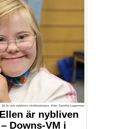
16 år och nybliven världsmästare. Foto: Camilla Lagerman
llen är nybliven
 – Downs-VM i