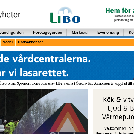
Lunchguiden
Företagsguiden
Marknad
Evenemang
Ko
Väder
Dödsannonser