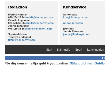
Redaktion
Kundservice
Fredrik Norman
Annonsera
076-234 24 24
fredrik@lindenytt.com
info@lindenytt.com
Camilla Lagerman
073-536 63 56
camilla@lindenytt.com
Annonsprislista
Jennie Einarsson
076-185 86 85
jennie@lindenytt.com
Ekonomi
Jennie Einarsson
Sportredaktion
jennie@lindenytt.com
Timmy Lundegård
timmy@lindenytt.com
Start
Näringsliv
Sport
Lunchguiden
Ex
För dig som vill sälja guld tryggt online:
Sälja guld med Guldb