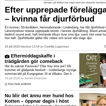
Hunden på bilden har inget med den aktuella händelse
Efter upprepade förelägg
– kvinna får djurförbud
En kvinna i 50-årsåldern, hemmahörande i Lindesberg, har fått djurförbud e
Länsstyrelsen noterat upprepade brister i hennes djurhållning. Bland anna
bedrivit osund avel, haft bristande tillsyn över sina djur, samt inte vetat 
hon haft. Djurförbudet gäller tills vidare och avser alla slags djur.
29 juli 2026 klockan 13:59 av
Camilla Lagerman
Eftermiddagskaffe i
trädgården gör comeback
Har du saknat Pavlovan? Eller Key lime pie? Då
kommer ett glädjande besked – Lindesbergs mysiga
sommarcafé på Kungsgatan 16 är tillbaka. Den h...
29 juli 2026 av Jennie Einarsson
Visa hela artikeln
Nu blir det ännu mer hund hos
Kotten – öppnar dagis i höst
Redan innan Kotten & Co öppnade i den nya lokalen