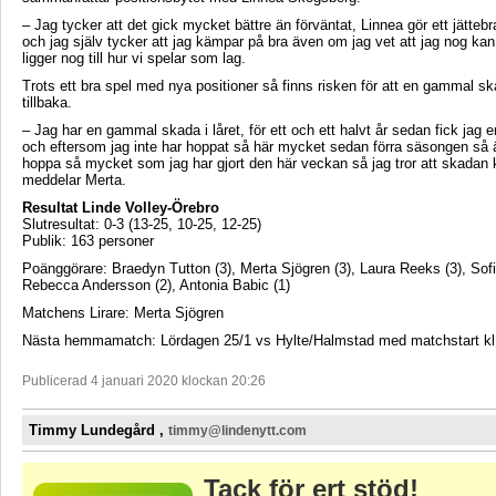
– Jag tycker att det gick mycket bättre än förväntat, Linnea gör ett jätteb
och jag själv tycker att jag kämpar på bra även om jag vet att jag nog kan
ligger nog till hur vi spelar som lag.
Trots ett bra spel med nya positioner så finns risken för att en gammal ska
tillbaka.
– Jag har en gammal skada i låret, för ett och ett halvt år sedan fick jag 
och eftersom jag inte har hoppat så här mycket sedan förra säsongen så är
hoppa så mycket som jag har gjort den här veckan så jag tror att skadan 
meddelar Merta.
Resultat Linde Volley-Örebro
Slutresultat: 0-3 (13-25, 10-25, 12-25)
Publik: 163 personer
Poänggörare: Braedyn Tutton (3), Merta Sjögren (3), Laura Reeks (3), Sofie
Rebecca Andersson (2), Antonia Babic (1)
Matchens Lirare: Merta Sjögren
Nästa hemmamatch: Lördagen 25/1 vs Hylte/Halmstad med matchstart kl
Publicerad 4 januari 2020 klockan 20:26
Timmy Lundegård ,
timmy@lindenytt.com
Tack för ert stöd!