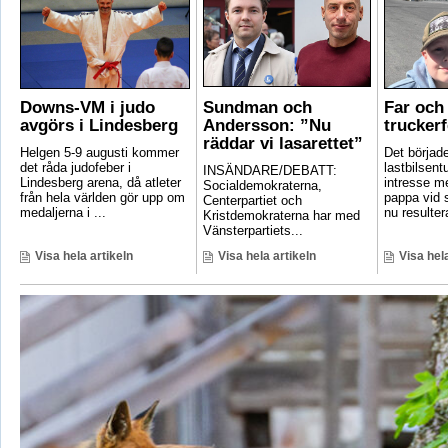
Downs-VM i judo
Sundman och
Far och 
avgörs i Lindesberg
Andersson: ”Nu
truckerf
räddar vi lasarettet”
Helgen 5-9 augusti kommer
Det börjad
det råda judofeber i
lastbilsent
INSÄNDARE/DEBATT:
Lindesberg arena, då atleter
intresse m
Socialdemokraterna,
från hela världen gör upp om
pappa vid s
Centerpartiet och
medaljerna i ...
nu resultera
Kristdemokraterna har med
Vänsterpartiets...
Visa hela artikeln
Visa hela artikeln
Visa hela