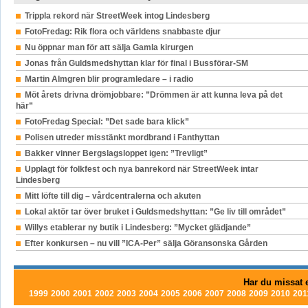
Trippla rekord när StreetWeek intog Lindesberg
FotoFredag: Rik flora och världens snabbaste djur
Nu öppnar man för att sälja Gamla kirurgen
Jonas från Guldsmedshyttan klar för final i Bussförar-SM
Martin Almgren blir programledare – i radio
Möt årets drivna drömjobbare: ”Drömmen är att kunna leva på det
här”
FotoFredag Special: ”Det sade bara klick”
Polisen utreder misstänkt mordbrand i Fanthyttan
Bakker vinner Bergslagsloppet igen: ”Trevligt”
Upplagt för folkfest och nya banrekord när StreetWeek intar
Lindesberg
Mitt löfte till dig – vårdcentralerna och akuten
Lokal aktör tar över bruket i Guldsmedshyttan: ”Ge liv till området”
Willys etablerar ny butik i Lindesberg: ”Mycket glädjande”
Efter konkursen – nu vill ”ICA-Per” sälja Göransonska Gården
Har du missat e
1999
2000
2001
2002
2003
2004
2005
2006
2007
2008
2009
2010
201