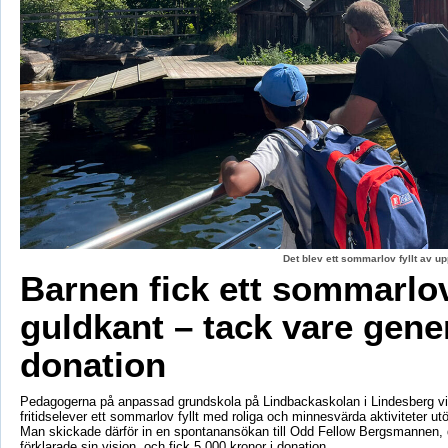
Det blev ett sommarlov fyllt av up
Barnen fick ett sommarl
guldkant – tack vare gene
donation
Pedagogerna på anpassad grundskola på Lindbackaskolan i Lindesberg vil
fritidselever ett sommarlov fyllt med roliga och minnesvärda aktiviteter utö
Man skickade därför in en spontanansökan till Odd Fellow Bergsmannen,
förklarade sin vision, och fick 5 000 kronor i donation.