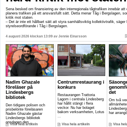
Sena besked om finansiering av den interregionala tågtrafiken innebär att d
planera trafiken på ett ansvarsfullt sätt. Detta menar Tåg i Bergslagen, so
kritik mot staten.
– Det är inte ett hållbart sätt att styra samhällsviktig kollektivtrafik, säger 
styrelseordförande i Tåg i Bergslagen.
4 augusti 2026 klockan 13:09 av
Jennie Einarsson
Nadim Ghazale
Centrumrestaurang i
Säsonge
föreläser på
konkurs
genomfö
Lindesbergs
det
Restaurangen Trattoria
bibliotek
Lagom i centrala Lindesberg
Om två vec
har hållit stängt i flera
allmänheten
Den tidigare polisen och
veckor. Nu har bolaget
Lindesber
prisbelönte föreläsaren
bakom verksamheten, Lotus
har arrangö
Nadim Ghazale gästar
...
Lindesbergs bibliotek
onsdagen den ...
Visa hela artikeln
Visa hela artikeln
Visa hela