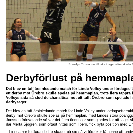
Braedyn Tutton var tillbaka i laget efter skad
Derbyförlust på hemmapl
Det blev en tuff årsinledande match för Linde Volley under lördagse
ett derby mot Örebro skulle spelas på hemmaplan, trots flera tappra 
Volleys sida så stod de chanslösa mot ett tufft Örebro som spelade h
derbyseger.
Det blev en tuff årsinledande match för Linde Volley under lördagseftermi
derby mot Örebro skulle spelas på hemmaplan, med Lindes stora poänggö
Janssen frånvarande så var det flera ändringar som gjordes för att laget sk
där Merta Sjögren, som oftast hittas som libero, fick byta position med L
– Linnea har fortfarande lite skador på sig så vi försöker få henne att und