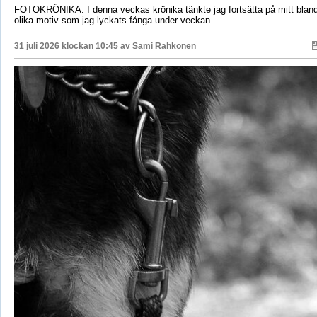
FOTOKRÖNIKA: I denna veckas krönika tänkte jag fortsätta på mitt bla
olika motiv som jag lyckats fånga under veckan.
31 juli 2026 klockan 10:45 av
Sami Rahkonen