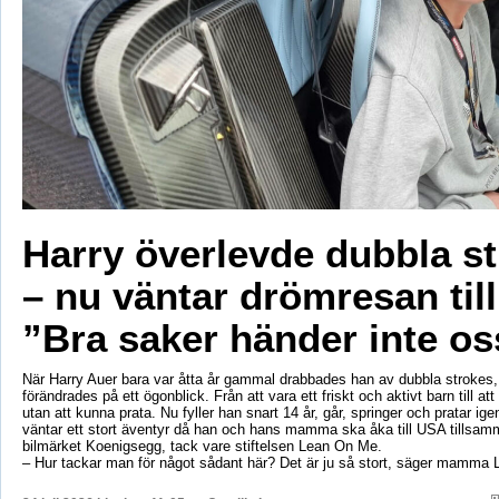
Harry överlevde dubbla s
– nu väntar drömresan til
”Bra saker händer inte os
När Harry Auer bara var åtta år gammal drabbades han av dubbla strokes, 
förändrades på ett ögonblick. Från att vara ett friskt och aktivt barn till att si
utan att kunna prata. Nu fyller han snart 14 år, går, springer och pratar ige
väntar ett stort äventyr då han och hans mamma ska åka till USA tillsa
bilmärket Koenigsegg, tack vare stiftelsen Lean On Me.
– Hur tackar man för något sådant här? Det är ju så stort, säger mamma 