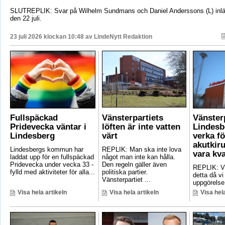
SLUTREPLIK: Svar på Wilhelm Sundmans och Daniel Anderssons (L) inlä
den 22 juli.
23 juli 2026 klockan 10:48 av
LindeNytt Redaktion
Fullspäckad
Vänsterpartiets
Vänster
Pridevecka väntar i
löften är inte vatten
Lindesb
Lindesberg
värt
verka fö
akutkiru
Lindesbergs kommun har
REPLIK: Man ska inte lova
vara kv
laddat upp för en fullspäckad
något man inte kan hålla.
Pridevecka under vecka 33 -
Den regeln gäller även
REPLIK: Vi 
fylld med aktiviteter för alla...
politiska partier.
detta då vi
Vänsterpartiet ...
uppgörelse
Visa hela artikeln
Visa hela artikeln
Visa hela