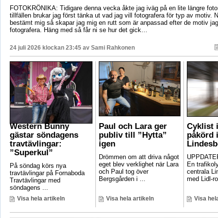
FOTOKRÖNIKA: Tidigare denna vecka åkte jag iväg på en lite längre foto
tillfällen brukar jag först tänka ut vad jag vill fotografera för typ av motiv. 
bestämt mig så skapar jag mig en rutt som är anpassad efter de motiv ja
fotografera. Häng med så får ni se hur det gick…
24 juli 2026 klockan 23:45 av
Sami Rahkonen
Western Bunny
Paul och Lara ger
Cyklist 
gästar söndagens
publiv till ”Hytta”
påkörd i
travtävlingar:
igen
Lindesb
”Superkul”
Drömmen om att driva något
UPPDATER
eget blev verklighet när Lara
En trafikoly
På söndag körs nya
och Paul tog över
centrala Li
travtävlingar på Fornaboda
Bergsgården i ...
med Lidl-ro
Travtävlingar med
söndagens ...
Visa hela artikeln
Visa hela artikeln
Visa hela