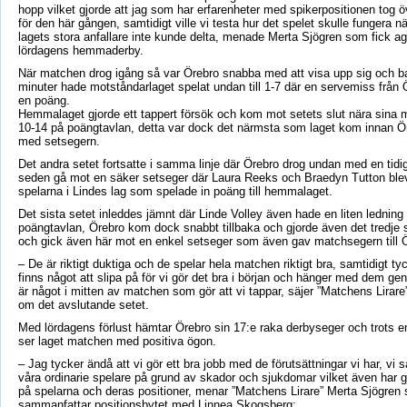
hopp vilket gjorde att jag som har erfarenheter med spikerpositionen tog 
för den här gången, samtidigt ville vi testa hur det spelet skulle fungera n
lagets stora anfallare inte kunde delta, menade Merta Sjögren som fick age
lördagens hemmaderby.
När matchen drog igång så var Örebro snabba med att visa upp sig och ba
minuter hade motståndarlaget spelat undan till 1-7 där en servemiss från 
en poäng.
Hemmalaget gjorde ett tappert försök och kom mot setets slut nära sina
10-14 på poängtavlan, detta var dock det närmsta som laget kom innan Ö
med setsegern.
Det andra setet fortsatte i samma linje där Örebro drog undan med en tidig 
seden gå mot en säker setseger där Laura Reeks och Braedyn Tutton ble
spelarna i Lindes lag som spelade in poäng till hemmalaget.
Det sista setet inleddes jämnt där Linde Volley även hade en liten lednin
poängtavlan, Örebro kom dock snabbt tillbaka och gjorde även det tredje 
och gick även här mot en enkel setseger som även gav matchsegern till 
– De är riktigt duktiga och de spelar hela matchen riktigt bra, samtidigt tyc
finns något att slipa på för vi gör det bra i början och hänger med dem g
är något i mitten av matchen som gör att vi tappar, säjer ”Matchens Lirare
om det avslutande setet.
Med lördagens förlust hämtar Örebro sin 17:e raka derbyseger och trots en
ser laget matchen med positiva ögon.
– Jag tycker ändå att vi gör ett bra jobb med de förutsättningar vi har, vi
våra ordinarie spelare på grund av skador och sjukdomar vilket även har gjo
på spelarna och deras positioner, menar ”Matchens Lirare” Merta Sjögren
sammanfattar positionsbytet med Linnea Skogsberg: