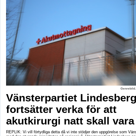
Genrebild.
Vänsterpartiet Lindesber
fortsätter verka för att
akutkirurgi natt skall vara
REPLIK: Vi vill förtydliga detta då vi inte stödjer den uppgörelse som Vänst