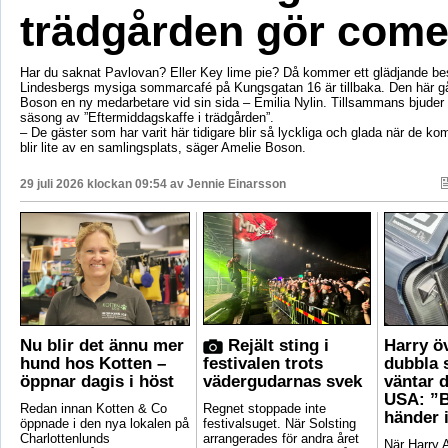
trädgården gör com
Har du saknat Pavlovan? Eller Key lime pie? Då kommer ett glädjande be
Lindesbergs mysiga sommarcafé på Kungsgatan 16 är tillbaka. Den här g
Boson en ny medarbetare vid sin sida – Emilia Nylin. Tillsammans bjuder de
säsong av ”Eftermiddagskaffe i trädgården”.
– De gäster som har varit här tidigare blir så lyckliga och glada när de ko
blir lite av en samlingsplats, säger Amelie Boson.
29 juli 2026 klockan 09:54 av
Jennie Einarsson
Nu blir det ännu mer
Rejält sting i
Harry ö
hund hos Kotten –
festivalen trots
dubbla 
öppnar dagis i höst
vädergudarnas svek
väntar d
USA: ”B
Redan innan Kotten & Co
Regnet stoppade inte
händer 
öppnade i den nya lokalen på
festivalsuget. När Solsting
Charlottenlunds
arrangerades för andra året
När Harry A