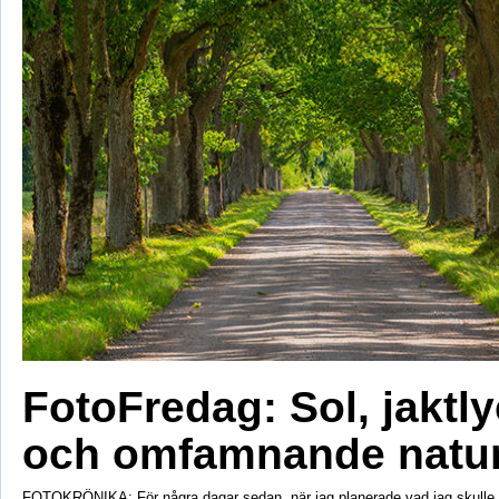
FotoFredag: Sol, jaktl
och omfamnande natu
FOTOKRÖNIKA: För några dagar sedan, när jag planerade vad jag skulle s