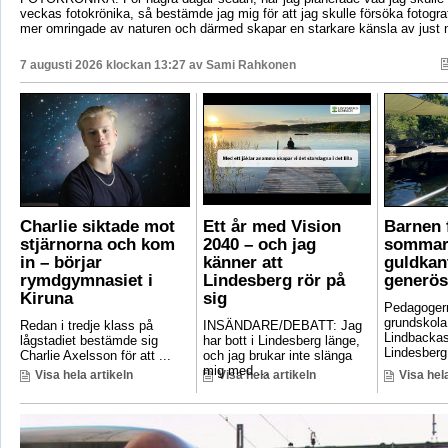
veckas fotokrönika, så bestämde jag mig för att jag skulle försöka fotogr
mer omringade av naturen och därmed skapar en starkare känsla av just 
7 augusti 2026 klockan 13:27 av
Sami Rahkonen
Charlie siktade mot
Ett år med Vision
Barnen f
stjärnorna och kom
2040 – och jag
sommar
in – börjar
känner att
guldkant
rymdgymnasiet i
Lindesberg rör på
generös
Kiruna
sig
Pedagoger
grundskola
Redan i tredje klass på
INSÄNDARE/DEBATT: Jag
Lindbackas
lågstadiet bestämde sig
har bott i Lindesberg länge,
Lindesberg 
Charlie Axelsson för att ...
och jag brukar inte slänga
mig med ...
Visa hela artikeln
Visa hela artikeln
Visa hela