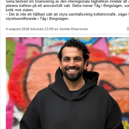
Sena besked om finansiering av den interregionala tågtrafiken innebär att d
planera trafiken på ett ansvarsfullt sätt. Detta menar Tåg i Bergslagen, so
kritik mot staten.
– Det är inte ett hållbart sätt att styra samhällsviktig kollektivtrafik, säger 
styrelseordförande i Tåg i Bergslagen.
4 augusti 2026 klockan 13:09 av
Jennie Einarsson