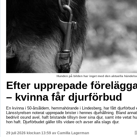
Hunden på bilden har inget med den aktuella händelse
Efter upprepade förelägg
– kvinna får djurförbud
En kvinna i 50-årsåldern, hemmahörande i Lindesberg, har fått djurförbud e
Länsstyrelsen noterat upprepade brister i hennes djurhållning. Bland anna
bedrivit osund avel, haft bristande tillsyn över sina djur, samt inte vetat 
hon haft. Djurförbudet gäller tills vidare och avser alla slags djur.
29 juli 2026 klockan 13:59 av
Camilla Lagerman