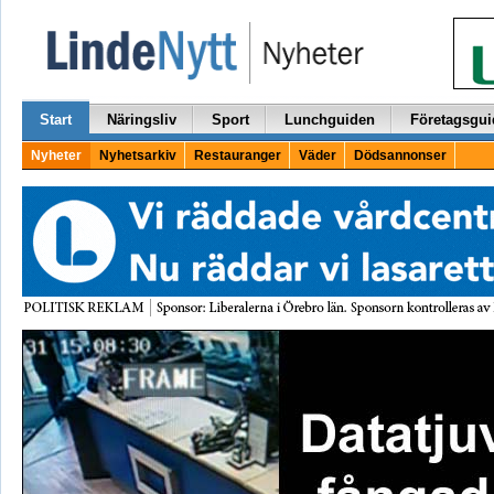
Start
Näringsliv
Sport
Lunchguiden
Företagsgui
Nyheter
Nyhetsarkiv
Restauranger
Väder
Dödsannonser