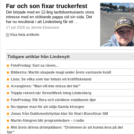
Far och son fixar truckerfest
Det började med en 12-årig lastbilsentusiasts stora
intresse med en stöttande pappa vid sin sida. Det
har nu resulterat i att Lindesberg får ett ...
17 juli 2026 av Jennie Einarsson
Visa hela artikeln
Tidigare artiklar från Lindenytt
FotoFredag: Surt sa räven…
Bildextra: Martin skapade magi under årets varmaste kväll
Lista: Se vilka som har lottats ett kräftfiskeland
Arrangören: ”Man vill inte missa det här”
Trippla rekord när StreetWeek intog Lindesberg
FotoFredag: Rik flora och världens snabbaste djur
Nu öppnar man för att sälja Gamla kirurgen
Jonas från Guldsmedshyttan klar för final i Bussförar-SM
Martin Almgren blir programledare – i radio
Möt årets drivna drömjobbare: ”Drömmen är att kunna leva på det
här”