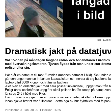
Bild: Euron
Dramatisk jakt på datatju
Vid 15-tiden på måndagen fångade radio- och tv-handlaren Euronics 
med övervakningskameran. Tjuven flydde från stan under stor dramat
poliser efter sig.
Här slår en datatjuv till mot Euronics (mannen närmast i bild). Sekunden e
går den unge mannen in bakom kassadisken och norpar åt sig butikens k
laptop värd 8000 kronor, och lämnar butiken.
-Det blev en ordentlig jakt med flera poliser inblandade, uppger man från b
Enligt ännu obekräftade uppgifter skall polisen ha fått stopp på datatjuvens
länsväg 249 i höjd med Rya.
Från Euronics uppger man att tjuvens närvaro hade påkallat polisens up
innan själva brottet var fullbordat – detta pga av hur flyktbilen stod felpark
Publicerad 31 januari 2011 klockan 16:35