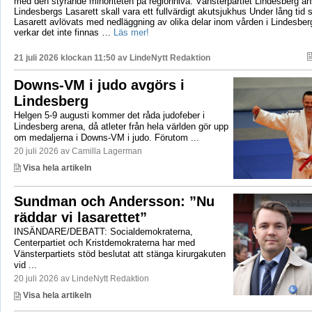
med den styrande minoriteten på regionnivå. Vänsterpartiet Lindesberg an
Lindesbergs Lasarett skall vara ett fullvärdigt akutsjukhus Under lång tid
Lasarett avlövats med nedläggning av olika delar inom vården i Lindesberg
verkar det inte finnas …
Läs mer!
21 juli 2026 klockan 11:50 av
LindeNytt Redaktion
Downs-VM i judo avgörs i
Lindesberg
Helgen 5-9 augusti kommer det råda judofeber i
Lindesberg arena, då atleter från hela världen gör upp
om medaljerna i Downs-VM i judo. Förutom ...
20 juli 2026 av Camilla Lagerman
Visa hela artikeln
Sundman och Andersson: ”Nu
räddar vi lasarettet”
INSÄNDARE/DEBATT: Socialdemokraterna,
Centerpartiet och Kristdemokraterna har med
Vänsterpartiets stöd beslutat att stänga kirurgakuten
vid ...
20 juli 2026 av LindeNytt Redaktion
Visa hela artikeln