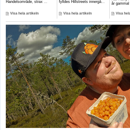
Handelsområde, strax ...
fylldes Hillstreets innergå...
år gammal 
Visa hela artikeln
Visa hela artikeln
Visa hela