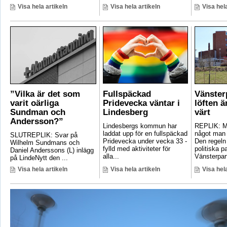
Visa hela artikeln
Visa hela artikeln
Visa hela
”Vilka är det som
Fullspäckad
Vänster
varit oärliga
Pridevecka väntar i
löften ä
Sundman och
Lindesberg
värt
Andersson?”
Lindesbergs kommun har
REPLIK: Ma
laddat upp för en fullspäckad
något man 
SLUTREPLIK: Svar på
Pridevecka under vecka 33 -
Den regeln
Wilhelm Sundmans och
fylld med aktiviteter för
politiska pa
Daniel Anderssons (L) inlägg
alla...
Vänsterpart
på LindeNytt den ...
Visa hela artikeln
Visa hela artikeln
Visa hela