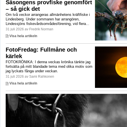
Säsongens provfiske genomfört
– så gick det
Om två veckor arrangeras allmänhetens kräftfiske i
Lindesberg. Under sommaren har arrangören,
Lindessjöns fiskevårdsområdesförening, vid flera...
31 juli 2026 av Fredrik Norman
Visa hela artikeln
FotoFredag: Fullmåne och
kärlek
FOTOKRÖNIKA: I denna veckas krönika tänkte jag
fortsätta på mitt blandade tema med olika motiv som
jag lyckats fånga under veckan.
31 juli 2026 av Sami Rahkonen
Visa hela artikeln