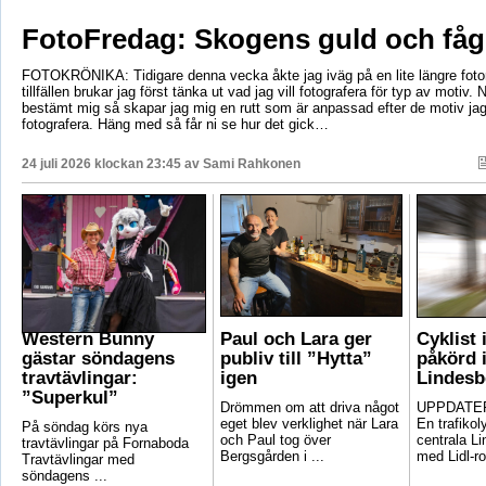
FotoFredag: Skogens guld och fåg
FOTOKRÖNIKA: Tidigare denna vecka åkte jag iväg på en lite längre foto
tillfällen brukar jag först tänka ut vad jag vill fotografera för typ av motiv. 
bestämt mig så skapar jag mig en rutt som är anpassad efter de motiv ja
fotografera. Häng med så får ni se hur det gick…
24 juli 2026 klockan 23:45 av
Sami Rahkonen
Western Bunny
Paul och Lara ger
Cyklist 
gästar söndagens
publiv till ”Hytta”
påkörd i
travtävlingar:
igen
Lindesb
”Superkul”
Drömmen om att driva något
UPPDATER
eget blev verklighet när Lara
En trafikoly
På söndag körs nya
och Paul tog över
centrala Li
travtävlingar på Fornaboda
Bergsgården i ...
med Lidl-ro
Travtävlingar med
söndagens ...