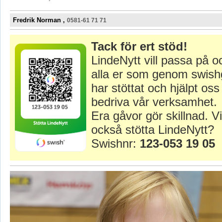
Fredrik Norman ,
0581-61 71 71
Tack för ert stöd!
LindeNytt vill passa på o
alla er som genom swish
har stöttat och hjälpt oss 
bedriva vår verksamhet.
Era gåvor gör skillnad. Vi
också stötta LindeNytt?
Swishnr:
123-053 19 05