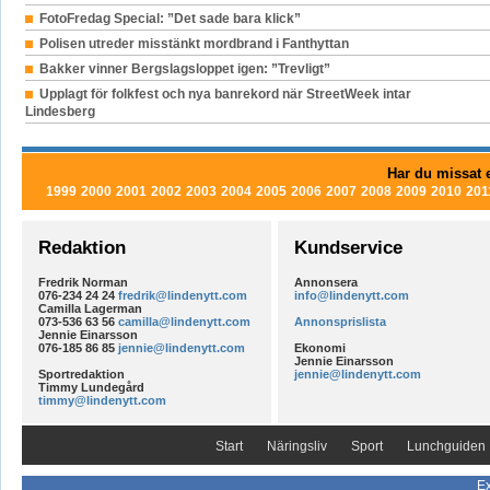
FotoFredag Special: ”Det sade bara klick”
Polisen utreder misstänkt mordbrand i Fanthyttan
Bakker vinner Bergslagsloppet igen: ”Trevligt”
Upplagt för folkfest och nya banrekord när StreetWeek intar
Lindesberg
Har du missat e
1999
2000
2001
2002
2003
2004
2005
2006
2007
2008
2009
2010
201
Redaktion
Kundservice
Fredrik Norman
Annonsera
076-234 24 24
fredrik@lindenytt.com
info@lindenytt.com
Camilla Lagerman
073-536 63 56
camilla@lindenytt.com
Annonsprislista
Jennie Einarsson
076-185 86 85
jennie@lindenytt.com
Ekonomi
Jennie Einarsson
Sportredaktion
jennie@lindenytt.com
Timmy Lundegård
timmy@lindenytt.com
Start
Näringsliv
Sport
Lunchguiden
Ex