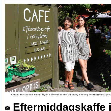
Amelie Boson och Emilia Nylin välkomnar alla till en ny säsong av Eftermiddagskaf
Eftermiddagskaffe 