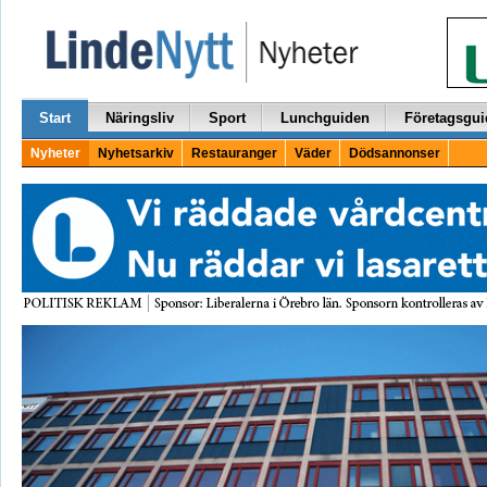
Start
Näringsliv
Sport
Lunchguiden
Företagsgui
Nyheter
Nyhetsarkiv
Restauranger
Väder
Dödsannonser