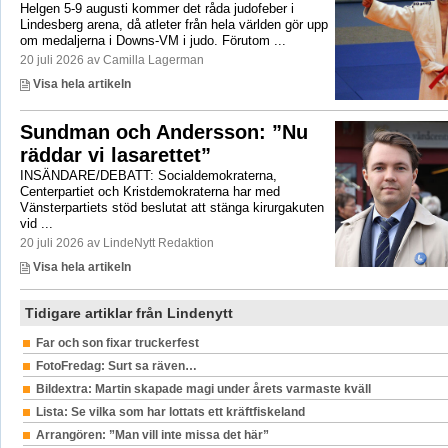
Helgen 5-9 augusti kommer det råda judofeber i
Lindesberg arena, då atleter från hela världen gör upp
om medaljerna i Downs-VM i judo. Förutom ...
20 juli 2026 av Camilla Lagerman
Visa hela artikeln
Sundman och Andersson: ”Nu
räddar vi lasarettet”
INSÄNDARE/DEBATT: Socialdemokraterna,
Centerpartiet och Kristdemokraterna har med
Vänsterpartiets stöd beslutat att stänga kirurgakuten
vid ...
20 juli 2026 av LindeNytt Redaktion
Visa hela artikeln
Tidigare artiklar från Lindenytt
Far och son fixar truckerfest
FotoFredag: Surt sa räven…
Bildextra: Martin skapade magi under årets varmaste kväll
Lista: Se vilka som har lottats ett kräftfiskeland
Arrangören: ”Man vill inte missa det här”