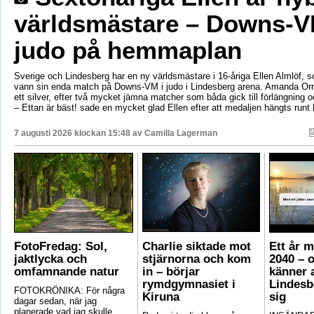
världsmästare – Downs-V
judo på hemmaplan
Sverige och Lindesberg har en ny världsmästare i 16-åriga Ellen Almlöf, 
vann sin enda match på Downs-VM i judo i Lindesberg arena. Amanda Orr
ett silver, efter två mycket jämna matcher som båda gick till förlängning
– Ettan är bäst! sade en mycket glad Ellen efter att medaljen hängts runt
7 augusti 2026 klockan 15:48 av
Camilla Lagerman
FotoFredag: Sol,
Charlie siktade mot
Ett år 
jaktlycka och
stjärnorna och kom
2040 – 
omfamnande natur
in – börjar
känner a
rymdgymnasiet i
Lindesb
FOTOKRÖNIKA: För några
Kiruna
sig
dagar sedan, när jag
planerade vad jag skulle