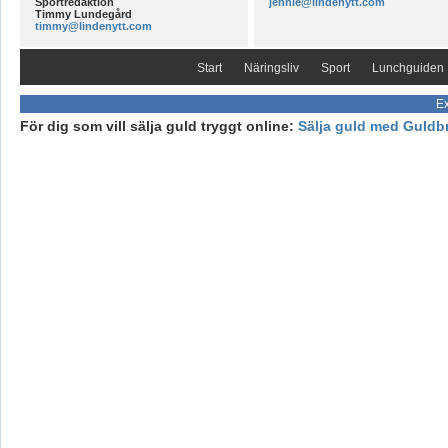
Sportredaktion
jennie@lindenytt.com
Timmy Lundegård
timmy@lindenytt.com
Start
Näringsliv
Sport
Lunchguiden
Ex
För dig som vill sälja guld tryggt online:
Sälja guld med Guldb