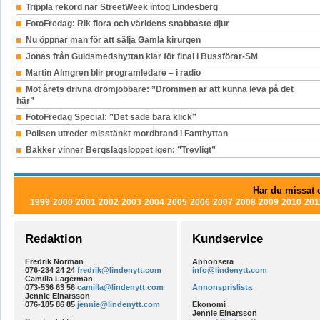
Trippla rekord när StreetWeek intog Lindesberg
FotoFredag: Rik flora och världens snabbaste djur
Nu öppnar man för att sälja Gamla kirurgen
Jonas från Guldsmedshyttan klar för final i Bussförar-SM
Martin Almgren blir programledare – i radio
Möt årets drivna drömjobbare: ”Drömmen är att kunna leva på det
här”
FotoFredag Special: ”Det sade bara klick”
Polisen utreder misstänkt mordbrand i Fanthyttan
Bakker vinner Bergslagsloppet igen: ”Trevligt”
Har du missat e
1999
2000
2001
2002
2003
2004
2005
2006
2007
2008
2009
2010
201
Redaktion
Kundservice
Fredrik Norman
Annonsera
076-234 24 24
fredrik@lindenytt.com
info@lindenytt.com
Camilla Lagerman
073-536 63 56
camilla@lindenytt.com
Annonsprislista
Jennie Einarsson
076-185 86 85
jennie@lindenytt.com
Ekonomi
Jennie Einarsson