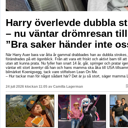
Harry överlevde dubbla s
– nu väntar drömresan til
”Bra saker händer inte os
När Harry Auer bara var åtta år gammal drabbades han av dubbla strokes, 
förändrades på ett ögonblick. Från att vara ett friskt och aktivt barn till att si
utan att kunna prata. Nu fyller han snart 14 år, går, springer och pratar ige
väntar ett stort äventyr då han och hans mamma ska åka till USA tillsa
bilmärket Koenigsegg, tack vare stiftelsen Lean On Me.
– Hur tackar man för något sådant här? Det är ju så stort, säger mamma 
24 juli 2026 klockan 11:05 av
Camilla Lagerman