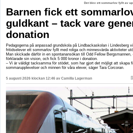
Det blev ett sommarlov fyllt av up
Barnen fick ett sommarl
guldkant – tack vare gene
donation
Pedagogerna på anpassad grundskola på Lindbackaskolan i Lindesberg vil
fritidselever ett sommarlov fyllt med roliga och minnesvärda aktiviteter utö
Man skickade därför in en spontanansökan till Odd Fellow Bergsmannen,
förklarade sin vision, och fick 5 000 kronor i donation.
– Vi är väldigt tacksamma för stödet, som har gjort det möjligt att skapa f
sommarupplevelser och minnen för våra elever, säger Tara Corcoran.
5 augusti 2026 klockan 12:46 av
Camilla Lagerman