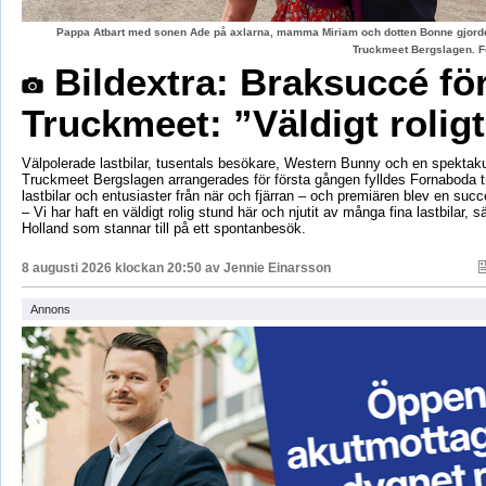
Pappa Atbart med sonen Ade på axlarna, mamma Miriam och dotten Bonne gjord
Truckmeet Bergslagen. F
Bildextra: Braksuccé fö
Truckmeet: ”Väldigt rolig
Välpolerade lastbilar, tusentals besökare, Western Bunny och en spektaku
Truckmeet Bergslagen arrangerades för första gången fylldes Fornaboda 
lastbilar och entusiaster från när och fjärran – och premiären blev en succ
– Vi har haft en väldigt rolig stund här och njutit av många fina lastbilar, s
Holland som stannar till på ett spontanbesök.
8 augusti 2026 klockan 20:50 av
Jennie Einarsson
Annons