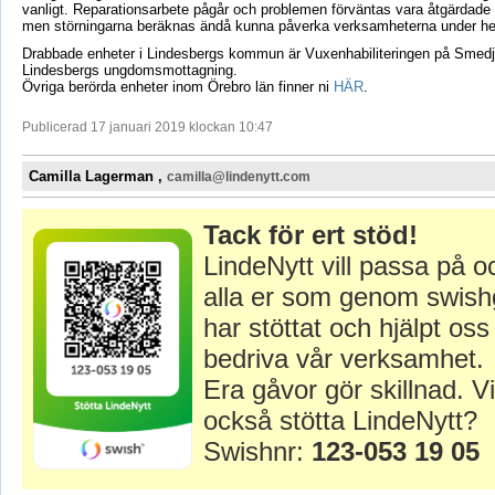
vanligt. Reparationsarbete pågår och problemen förväntas vara åtgärdade
men störningarna beräknas ändå kunna påverka verksamheterna under he
Drabbade enheter i Lindesbergs kommun är Vuxenhabiliteringen på Smed
Lindesbergs ungdomsmottagning.
Övriga berörda enheter inom Örebro län finner ni
HÄR
.
Publicerad 17 januari 2019 klockan 10:47
Camilla Lagerman ,
camilla@lindenytt.com
Tack för ert stöd!
LindeNytt vill passa på o
alla er som genom swish
har stöttat och hjälpt oss 
bedriva vår verksamhet.
Era gåvor gör skillnad. Vi
också stötta LindeNytt?
Swishnr:
123-053 19 05