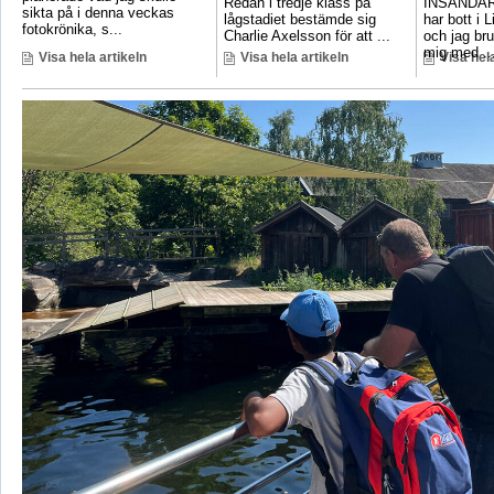
Redan i tredje klass på
INSÄNDAR
sikta på i denna veckas
lågstadiet bestämde sig
har bott i 
fotokrönika, s...
Charlie Axelsson för att ...
och jag bru
mig med ..
Visa hela artikeln
Visa hela artikeln
Visa hela