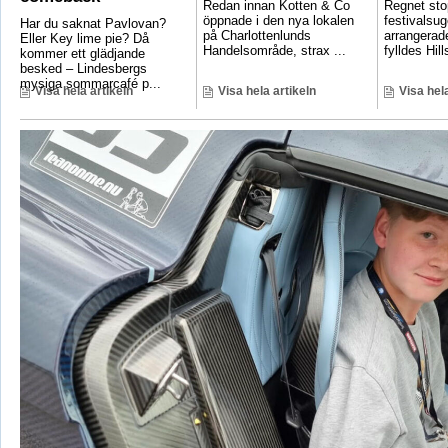
Redan innan Kotten & Co
Regnet sto
öppnade i den nya lokalen
festivalsug
Har du saknat Pavlovan?
på Charlottenlunds
arrangerade
Eller Key lime pie? Då
Handelsområde, strax ...
fylldes Hill
kommer ett glädjande
besked – Lindesbergs
mysiga sommarcafé p...
Visa hela artikeln
Visa hela artikeln
Visa hela