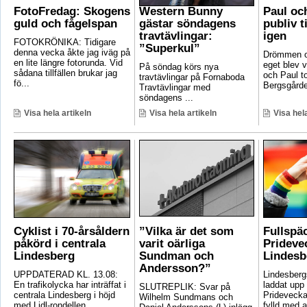
FotoFredag: Skogens
Western Bunny
Paul oc
guld och fågelspan
gästar söndagens
publiv t
travtävlingar:
igen
FOTOKRÖNIKA: Tidigare
”Superkul”
denna vecka åkte jag iväg på
Drömmen om
en lite längre fotorunda. Vid
eget blev v
På söndag körs nya
sådana tillfällen brukar jag
och Paul t
travtävlingar på Fornaboda
fö...
Bergsgården
Travtävlingar med
söndagens ...
Visa hela artikeln
Visa hela artikeln
Visa hela
Cyklist i 70-årsåldern
”Vilka är det som
Fullspä
påkörd i centrala
varit oärliga
Pridevec
Lindesberg
Sundman och
Lindesb
Andersson?”
UPPDATERAD KL. 13.08:
Lindesber
En trafikolycka har inträffat i
laddat upp 
SLUTREPLIK: Svar på
centrala Lindesberg i höjd
Pridevecka
Wilhelm Sundmans och
med Lidl-rondellen. ...
fylld med ak