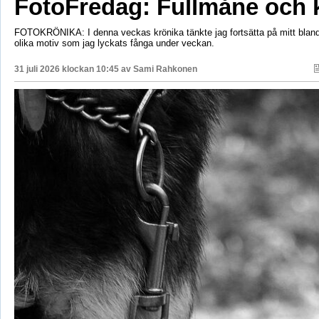
FotoFredag: Fullmåne och 
FOTOKRÖNIKA: I denna veckas krönika tänkte jag fortsätta på mitt bla
olika motiv som jag lyckats fånga under veckan.
31 juli 2026 klockan 10:45 av
Sami Rahkonen