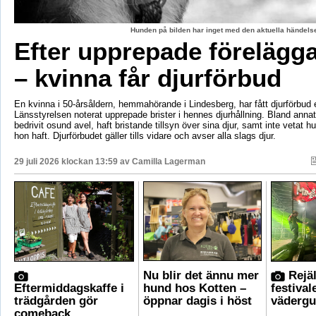
Hunden på bilden har inget med den aktuella händelse
Efter upprepade förelägg
– kvinna får djurförbud
En kvinna i 50-årsåldern, hemmahörande i Lindesberg, har fått djurförbud e
Länsstyrelsen noterat upprepade brister i hennes djurhållning. Bland anna
bedrivit osund avel, haft bristande tillsyn över sina djur, samt inte vetat 
hon haft. Djurförbudet gäller tills vidare och avser alla slags djur.
29 juli 2026 klockan 13:59 av
Camilla Lagerman
Nu blir det ännu mer
Rejäl
Eftermiddagskaffe i
hund hos Kotten –
festival
trädgården gör
öppnar dagis i höst
vädergu
comeback