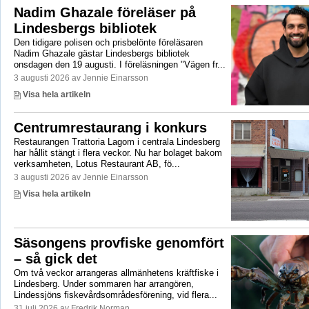
Nadim Ghazale föreläser på
Lindesbergs bibliotek
Den tidigare polisen och prisbelönte föreläsaren
Nadim Ghazale gästar Lindesbergs bibliotek
onsdagen den 19 augusti. I föreläsningen "Vägen fr...
3 augusti 2026 av Jennie Einarsson
Visa hela artikeln
Centrumrestaurang i konkurs
Restaurangen Trattoria Lagom i centrala Lindesberg
har hållit stängt i flera veckor. Nu har bolaget bakom
verksamheten, Lotus Restaurant AB, fö...
3 augusti 2026 av Jennie Einarsson
Visa hela artikeln
Säsongens provfiske genomfört
– så gick det
Om två veckor arrangeras allmänhetens kräftfiske i
Lindesberg. Under sommaren har arrangören,
Lindessjöns fiskevårdsområdesförening, vid flera...
31 juli 2026 av Fredrik Norman