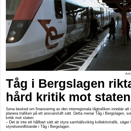
Ark
Tåg i Bergslagen rikt
hård kritik mot staten
Sena besked om finansiering av den interregionala tågtrafiken innebär att d
planera trafiken på ett ansvarsfullt sätt. Detta menar Tåg i Bergslagen, so
kritik mot staten.
– Det är inte ett hållbart sätt att styra samhällsviktig kollektivtrafik, säger 
styrelseordförande i Tåg i Bergslagen.