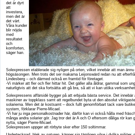
det är dyrt
att
investera,
men det är
det värt.
Våra kunder
blir nöjda
med
resultatet
och
komforten,
säger han.
Solexpressen etablerade sig nyligen på orten, vilket innebär att man ännu 
högsäsongen. Men trots det ser makarna Leijonswärd redan nu att efterfrå
Lindesberg – och därmed också en framtid för företaget.
-Vi märker att fler och fler hittar hit. Det gäller alla åldrar, gammal som u
naturligtvis att det ska fortsätta att gå bra, så att vi kan utöka verksamhe
Solexpressens affärsidé bygger på att erbjuda bästa service. Det innebär 
maskiner av toppklass samt att regelbundet byta ut den absolut viktigaste 
solarierna. Men det är kostsamt – dock fullt genomförbart tack vare butike
system, förklarar Pierre-Micael.
-Vi har ju inga personalkostnader här, därför kan vi också hålla med fräsc
många andra solarier gör. Jag tror det är A och O eftersom dåliga rör kan
nytta, säger Pierre-Micael.
Solexpressen uppger att rörbyte sker efter 150 soltimmar.
Undertecknad, blek av naturen, känner sig tämligen vilse i dylika miljöer, 