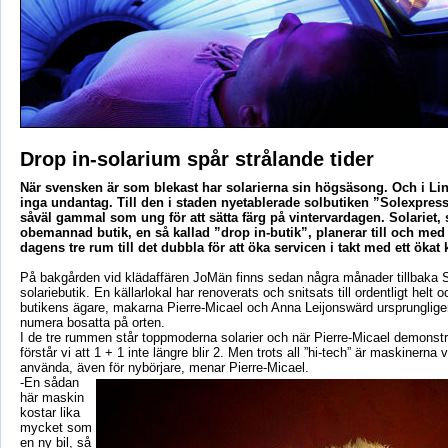
Drop in-solarium spår strålande tider
När svensken är som blekast har solarierna sin högsäsong. Och i Li
inga undantag. Till den i staden nyetablerade solbutiken ”Solexpresse
såväl gammal som ung för att sätta färg på vintervardagen. Solariet,
obemannad butik, en så kallad ”drop in-butik”, planerar till och med 
dagens tre rum till det dubbla för att öka servicen i takt med ett öka
På bakgården vid klädaffären JoMän finns sedan några månader tillbaka 
solariebutik. En källarlokal har renoverats och snitsats till ordentligt helt o
butikens ägare, makarna Pierre-Micael och Anna Leijonswärd ursprunglige
numera bosatta på orten.
I de tre rummen står toppmoderna solarier och när Pierre-Micael demonst
förstår vi att 1 + 1 inte längre blir 2. Men trots all ”hi-tech” är maskinerna vä
använda, även för nybörjare, menar Pierre-Micael.
-En sådan
här maskin
kostar lika
mycket som
en ny bil, så