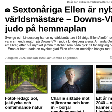
16 år och nybliven världsmästare. F
Sextonåriga Ellen är ny
världsmästare – Downs-V
judo på hemmaplan
Sverige och Lindesberg har en ny världsmästare i 16-åriga Ellen Almlöf, 
vann sin enda match på Downs-VM i judo i Lindesberg arena. Amanda Orr
ett silver, efter två mycket jämna matcher som båda gick till förlängning
– Ettan är bäst! sade en mycket glad Ellen efter att medaljen hängts runt
7 augusti 2026 klockan 15:48 av
Camilla Lagerman
FotoFredag: Sol,
Charlie siktade mot
Ett år 
jaktlycka och
stjärnorna och kom
2040 – 
omfamnande natur
in – börjar
känner a
rymdgymnasiet i
Lindesb