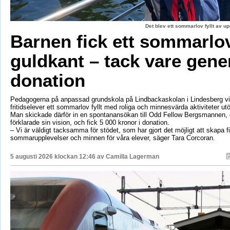
Det blev ett sommarlov fyllt av up
Barnen fick ett sommarl
guldkant – tack vare gene
donation
Pedagogerna på anpassad grundskola på Lindbackaskolan i Lindesberg vil
fritidselever ett sommarlov fyllt med roliga och minnesvärda aktiviteter utö
Man skickade därför in en spontanansökan till Odd Fellow Bergsmannen,
förklarade sin vision, och fick 5 000 kronor i donation.
– Vi är väldigt tacksamma för stödet, som har gjort det möjligt att skapa f
sommarupplevelser och minnen för våra elever, säger Tara Corcoran.
5 augusti 2026 klockan 12:46 av
Camilla Lagerman