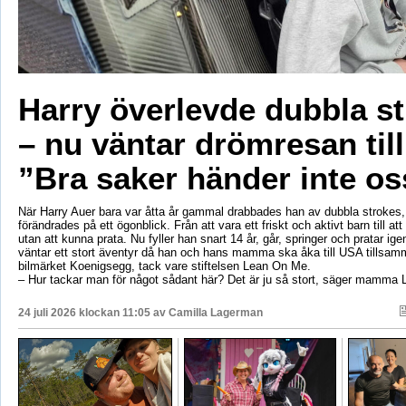
Harry överlevde dubbla s
– nu väntar drömresan til
”Bra saker händer inte os
När Harry Auer bara var åtta år gammal drabbades han av dubbla strokes, 
förändrades på ett ögonblick. Från att vara ett friskt och aktivt barn till att si
utan att kunna prata. Nu fyller han snart 14 år, går, springer och pratar ige
väntar ett stort äventyr då han och hans mamma ska åka till USA tillsa
bilmärket Koenigsegg, tack vare stiftelsen Lean On Me.
– Hur tackar man för något sådant här? Det är ju så stort, säger mamma 
24 juli 2026 klockan 11:05 av
Camilla Lagerman