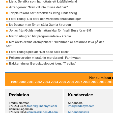
Lista: Se vilka som har lottats ett kräftfiskeland
Arrangören: ”Man vill inte missa det här”
Trippla rekord när StreetWeek intog Lindesberg
FotoFredag: Rik flora och världens snabbaste djur
Nu öppnar man för att sälja Gamla kirurgen
Jonas från Guldsmedshyttan klar för final i Bussförar-SM
Martin Almgren blir programledare – i radio
Möt årets drivna drömjobbare: ”Drömmen är att kunna leva på det
här”
FotoFredag Special: ”Det sade bara klick”
Polisen utreder misstänkt mordbrand i Fanthyttan
Bakker vinner Bergslagsloppet igen: ”Trevligt”
Har du missat e
1999
2000
2001
2002
2003
2004
2005
2006
2007
2008
2009
2010
201
Redaktion
Kundservice
Fredrik Norman
Annonsera
076-234 24 24
fredrik@lindenytt.com
info@lindenytt.com
Camilla Lagerman
073-536 63 56
camilla@lindenytt.com
Annonsprislista