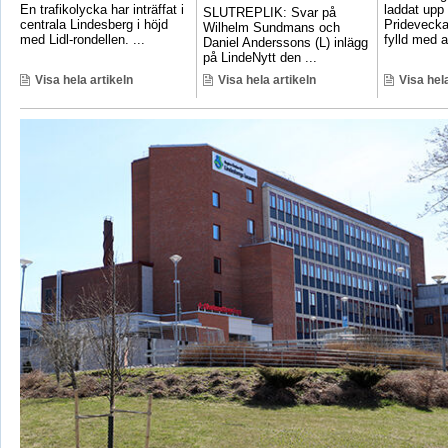
En trafikolycka har inträffat i
laddat upp 
SLUTREPLIK: Svar på
centrala Lindesberg i höjd
Pridevecka
Wilhelm Sundmans och
med Lidl-rondellen. ...
fylld med ak
Daniel Anderssons (L) inlägg
på LindeNytt den ...
Visa hela artikeln
Visa hela artikeln
Visa hela