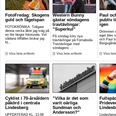
FotoFredag: Skogens
Western Bunny
Paul oc
guld och fågelspan
gästar söndagens
publiv t
travtävlingar:
igen
FOTOKRÖNIKA: Tidigare
”Superkul”
denna vecka åkte jag iväg på
Drömmen om
en lite längre fotorunda. Vid
eget blev v
På söndag körs nya
sådana tillfällen brukar jag
och Paul t
travtävlingar på Fornaboda
fö...
Bergsgården
Travtävlingar med
söndagens ...
Visa hela artikeln
Visa hela artikeln
Visa hela
Cyklist i 70-årsåldern
”Vilka är det som
Fullspä
påkörd i centrala
varit oärliga
Pridevec
Lindesberg
Sundman och
Lindesb
Andersson?”
UPPDATERAD KL. 13.08:
Lindesber