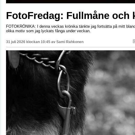
FotoFredag: Fullmåne och 
FOTOKRÖNIKA: I denna veckas krönika tänkte jag fortsätta på mitt bla
olika motiv som jag lyckats fånga under veckan.
31 juli 2026 klockan 10:45 av
Sami Rahkonen