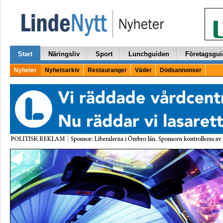
Start
Näringsliv
Sport
Lunchguiden
Företagsgui
Nyheter
Nyhetsarkiv
Restauranger
Väder
Dödsannonser