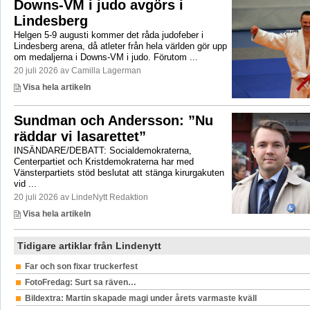
Downs-VM i judo avgörs i
Lindesberg
Helgen 5-9 augusti kommer det råda judofeber i
Lindesberg arena, då atleter från hela världen gör upp
om medaljerna i Downs-VM i judo. Förutom ...
20 juli 2026 av Camilla Lagerman
Visa hela artikeln
Sundman och Andersson: ”Nu
räddar vi lasarettet”
INSÄNDARE/DEBATT: Socialdemokraterna,
Centerpartiet och Kristdemokraterna har med
Vänsterpartiets stöd beslutat att stänga kirurgakuten
vid ...
20 juli 2026 av LindeNytt Redaktion
Visa hela artikeln
Tidigare artiklar från Lindenytt
Far och son fixar truckerfest
FotoFredag: Surt sa räven…
Bildextra: Martin skapade magi under årets varmaste kväll