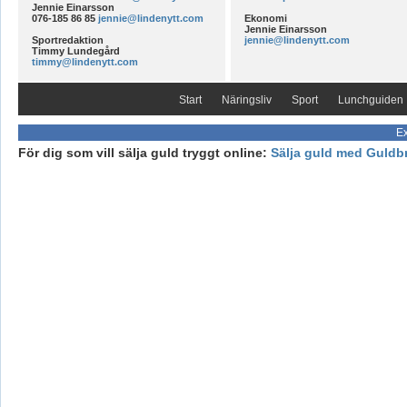
Jennie Einarsson
076-185 86 85
jennie@lindenytt.com
Ekonomi
Jennie Einarsson
Sportredaktion
jennie@lindenytt.com
Timmy Lundegård
timmy@lindenytt.com
Start
Näringsliv
Sport
Lunchguiden
Ex
För dig som vill sälja guld tryggt online:
Sälja guld med Guldb