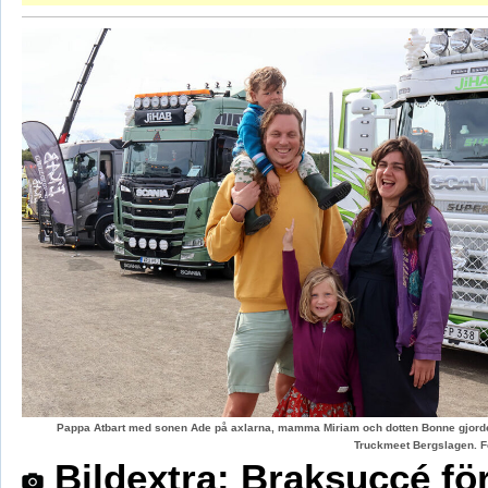
Pappa Atbart med sonen Ade på axlarna, mamma Miriam och dotten Bonne gjord
Truckmeet Bergslagen. F
Bildextra: Braksuccé fö