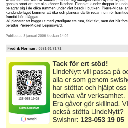
ganska snart att inte alla känner likadant. Flertalet kunder droppar in und
belägrar sig i de olika rummen under vårt besök i butiken. Pierre-Micael ä
kundunderlaget kommer att öka och planerar därför redan nu inför framtid
framtid bör tilläggas.
-Vi planerar att bygga ut med ytterligare tre rum, faktiskt, men det blir först
berättar Pierre-Micael Leijonswärd.
Publicerad 3 januari 2006 klockan 14:05
Fredrik Norman ,
0581-61 71 71
Tack för ert stöd!
LindeNytt vill passa på o
alla er som genom swish
har stöttat och hjälpt oss 
bedriva vår verksamhet.
Era gåvor gör skillnad. Vi
också stötta LindeNytt?
Swishnr:
123-053 19 05