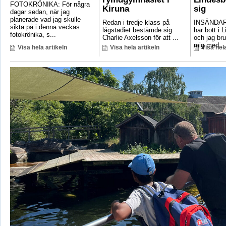
FOTOKRÖNIKA: För några
Kiruna
sig
dagar sedan, när jag
planerade vad jag skulle
Redan i tredje klass på
INSÄNDAR
sikta på i denna veckas
lågstadiet bestämde sig
har bott i 
fotokrönika, s...
Charlie Axelsson för att ...
och jag bru
mig med ..
Visa hela artikeln
Visa hela artikeln
Visa hela