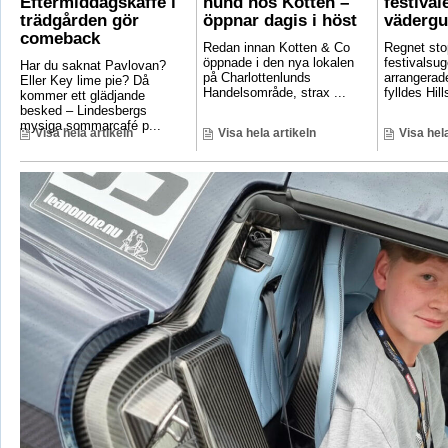
Eftermiddagskaffe i
hund hos Kotten –
festival
trädgården gör
öppnar dagis i höst
vädergu
comeback
Redan innan Kotten & Co
Regnet sto
öppnade i den nya lokalen
festivalsug
Har du saknat Pavlovan?
på Charlottenlunds
arrangerade
Eller Key lime pie? Då
Handelsområde, strax ...
fylldes Hill
kommer ett glädjande
besked – Lindesbergs
mysiga sommarcafé p...
Visa hela artikeln
Visa hela artikeln
Visa hela