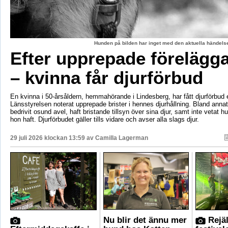
Hunden på bilden har inget med den aktuella händelse
Efter upprepade förelägg
– kvinna får djurförbud
En kvinna i 50-årsåldern, hemmahörande i Lindesberg, har fått djurförbud e
Länsstyrelsen noterat upprepade brister i hennes djurhållning. Bland anna
bedrivit osund avel, haft bristande tillsyn över sina djur, samt inte vetat 
hon haft. Djurförbudet gäller tills vidare och avser alla slags djur.
29 juli 2026 klockan 13:59 av
Camilla Lagerman
Nu blir det ännu mer
Rejäl