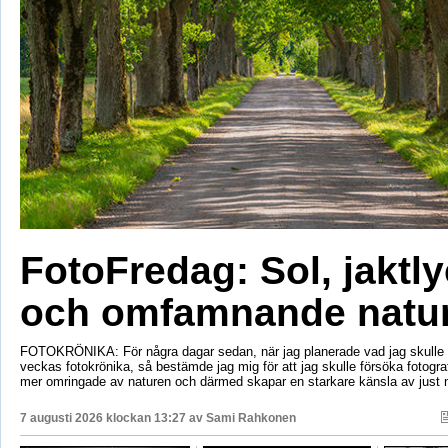
FotoFredag: Sol, jaktl
och omfamnande natu
FOTOKRÖNIKA: För några dagar sedan, när jag planerade vad jag skulle s
veckas fotokrönika, så bestämde jag mig för att jag skulle försöka fotogr
mer omringade av naturen och därmed skapar en starkare känsla av just 
7 augusti 2026 klockan 13:27 av
Sami Rahkonen