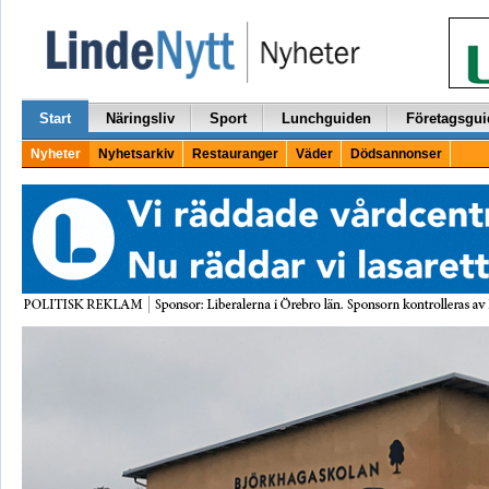
Start
Näringsliv
Sport
Lunchguiden
Företagsgui
Nyheter
Nyhetsarkiv
Restauranger
Väder
Dödsannonser