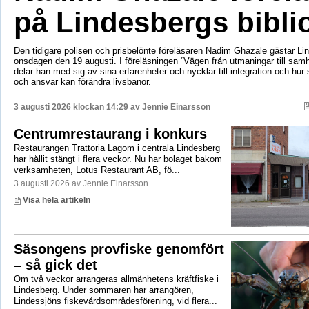
på Lindesbergs bibli
Den tidigare polisen och prisbelönte föreläsaren Nadim Ghazale gästar Lin
onsdagen den 19 augusti. I föreläsningen ”Vägen från utmaningar till sa
delar han med sig av sina erfarenheter och nycklar till integration och hur
och ansvar kan förändra livsbanor.
3 augusti 2026 klockan 14:29 av
Jennie Einarsson
Centrumrestaurang i konkurs
Restaurangen Trattoria Lagom i centrala Lindesberg
har hållit stängt i flera veckor. Nu har bolaget bakom
verksamheten, Lotus Restaurant AB, fö...
3 augusti 2026 av Jennie Einarsson
Visa hela artikeln
Säsongens provfiske genomfört
– så gick det
Om två veckor arrangeras allmänhetens kräftfiske i
Lindesberg. Under sommaren har arrangören,
Lindessjöns fiskevårdsområdesförening, vid flera...