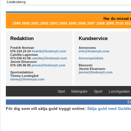
Lindesberg
Har du missat e
1999
2000
2001
2002
2003
2004
2005
2006
2007
2008
2009
2010
201
Redaktion
Kundservice
Fredrik Norman
Annonsera
076-234 24 24
fredrik@lindenytt.com
info@lindenytt.com
Camilla Lagerman
073-536 63 56
camilla@lindenytt.com
Annonsprislista
Jennie Einarsson
076-185 86 85
jennie@lindenytt.com
Ekonomi
Jennie Einarsson
Sportredaktion
jennie@lindenytt.com
Timmy Lundegård
timmy@lindenytt.com
Start
Näringsliv
Sport
Lunchguiden
Ex
För dig som vill sälja guld tryggt online:
Sälja guld med Guldb