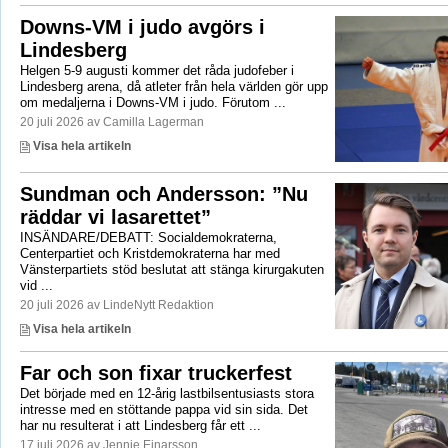
Downs-VM i judo avgörs i
Lindesberg
Helgen 5-9 augusti kommer det råda judofeber i
Lindesberg arena, då atleter från hela världen gör upp
om medaljerna i Downs-VM i judo. Förutom ...
20 juli 2026 av Camilla Lagerman
Visa hela artikeln
Sundman och Andersson: ”Nu
räddar vi lasarettet”
INSÄNDARE/DEBATT: Socialdemokraterna,
Centerpartiet och Kristdemokraterna har med
Vänsterpartiets stöd beslutat att stänga kirurgakuten
vid ...
20 juli 2026 av LindeNytt Redaktion
Visa hela artikeln
Far och son fixar truckerfest
Det började med en 12-årig lastbilsentusiasts stora
intresse med en stöttande pappa vid sin sida. Det
har nu resulterat i att Lindesberg får ett ...
17 juli 2026 av Jennie Einarsson