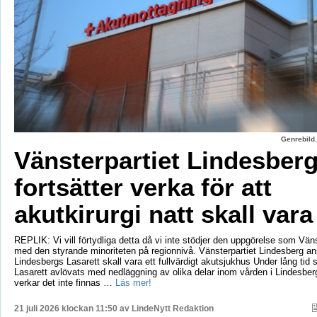
Genrebild.
Vänsterpartiet Lindesber
fortsätter verka för att
akutkirurgi natt skall vara
REPLIK: Vi vill förtydliga detta då vi inte stödjer den uppgörelse som Vänst
med den styrande minoriteten på regionnivå. Vänsterpartiet Lindesberg an
Lindesbergs Lasarett skall vara ett fullvärdigt akutsjukhus Under lång tid
Lasarett avlövats med nedläggning av olika delar inom vården i Lindesberg
verkar det inte finnas …
Läs mer!
21 juli 2026 klockan 11:50 av
LindeNytt Redaktion