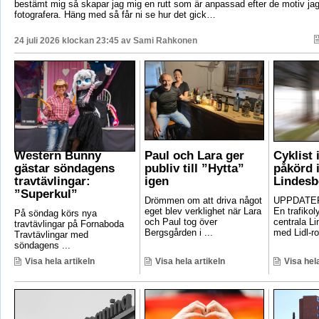
bestämt mig så skapar jag mig en rutt som är anpassad efter de motiv ja
fotografera. Häng med så får ni se hur det gick…
24 juli 2026 klockan 23:45 av
Sami Rahkonen
Western Bunny
Paul och Lara ger
Cyklist 
gästar söndagens
publiv till ”Hytta”
påkörd i
travtävlingar:
igen
Lindesb
”Superkul”
Drömmen om att driva något
UPPDATER
eget blev verklighet när Lara
En trafikoly
På söndag körs nya
och Paul tog över
centrala Li
travtävlingar på Fornaboda
Bergsgården i ...
med Lidl-ro
Travtävlingar med
söndagens ...
Visa hela artikeln
Visa hela artikeln
Visa hela