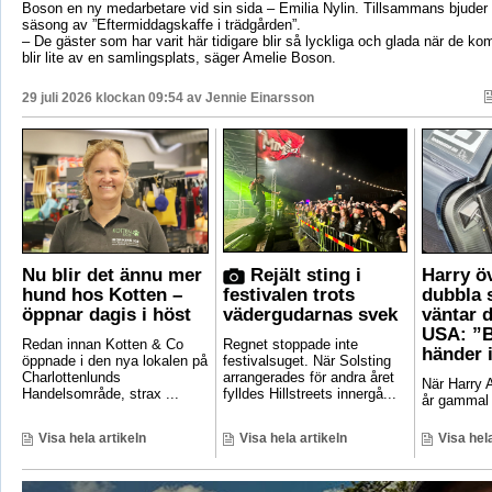
Boson en ny medarbetare vid sin sida – Emilia Nylin. Tillsammans bjuder de
säsong av ”Eftermiddagskaffe i trädgården”.
– De gäster som har varit här tidigare blir så lyckliga och glada när de ko
blir lite av en samlingsplats, säger Amelie Boson.
29 juli 2026 klockan 09:54 av
Jennie Einarsson
Nu blir det ännu mer
Rejält sting i
Harry ö
hund hos Kotten –
festivalen trots
dubbla 
öppnar dagis i höst
vädergudarnas svek
väntar d
USA: ”B
Redan innan Kotten & Co
Regnet stoppade inte
händer 
öppnade i den nya lokalen på
festivalsuget. När Solsting
Charlottenlunds
arrangerades för andra året
När Harry A
Handelsområde, strax ...
fylldes Hillstreets innergå...
år gammal 
Visa hela artikeln
Visa hela artikeln
Visa hela