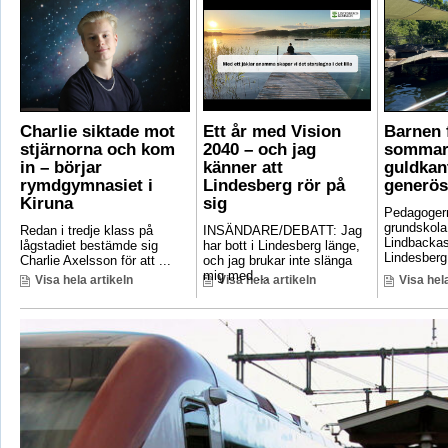
Charlie siktade mot
Ett år med Vision
Barnen f
stjärnorna och kom
2040 – och jag
sommar
in – börjar
känner att
guldkant
rymdgymnasiet i
Lindesberg rör på
generös
Kiruna
sig
Pedagoger
grundskola
Redan i tredje klass på
INSÄNDARE/DEBATT: Jag
Lindbackas
lågstadiet bestämde sig
har bott i Lindesberg länge,
Lindesberg 
Charlie Axelsson för att ...
och jag brukar inte slänga
mig med ...
Visa hela artikeln
Visa hela artikeln
Visa hela