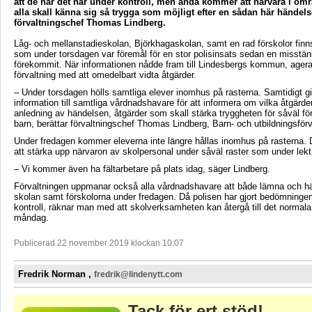
att de har det här under kontroll, men ändå kommer att närvara i områ
alla skall känna sig så trygga som möjligt efter en sådan här händelse
förvaltningschef Thomas Lindberg.
Låg- och mellanstadieskolan, Björkhagaskolan, samt en rad förskolor fi
som under torsdagen var föremål för en stor polisinsats sedan en misstän
förekommit. När informationen nådde fram till Lindesbergs kommun, ager
förvaltning med att omedelbart vidta åtgärder.
– Under torsdagen hölls samtliga elever inomhus på rasterna. Samtidigt g
information till samtliga vårdnadshavare för att informera om vilka åtgärde
anledning av händelsen, åtgärder som skall stärka tryggheten för såväl fö
barn, berättar förvaltningschef Thomas Lindberg, Barn- och utbildningsförv
Under fredagen kommer eleverna inte längre hållas inomhus på rasterna
att stärka upp närvaron av skolpersonal under såväl raster som under lekti
– Vi kommer även ha fältarbetare på plats idag, säger Lindberg.
Förvaltningen uppmanar också alla vårdnadshavare att både lämna och h
skolan samt förskolorna under fredagen. Då polisen har gjort bedömningen 
kontroll, räknar man med att skolverksamheten kan återgå till det normala
måndag.
Publicerad 22 november 2019 klockan 10:07
Fredrik Norman ,
fredrik@lindenytt.com
Tack för ert stöd!