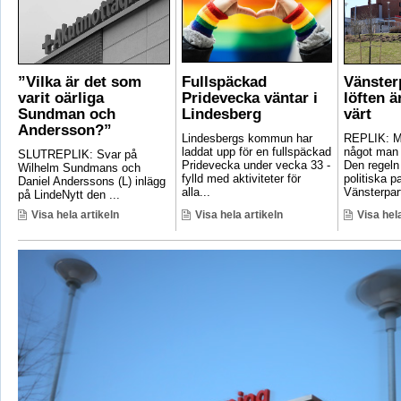
”Vilka är det som
Fullspäckad
Vänster
varit oärliga
Pridevecka väntar i
löften ä
Sundman och
Lindesberg
värt
Andersson?”
Lindesbergs kommun har
REPLIK: Ma
laddat upp för en fullspäckad
något man 
SLUTREPLIK: Svar på
Pridevecka under vecka 33 -
Den regeln
Wilhelm Sundmans och
fylld med aktiviteter för
politiska pa
Daniel Anderssons (L) inlägg
alla...
Vänsterpart
på LindeNytt den ...
Visa hela artikeln
Visa hela artikeln
Visa hela