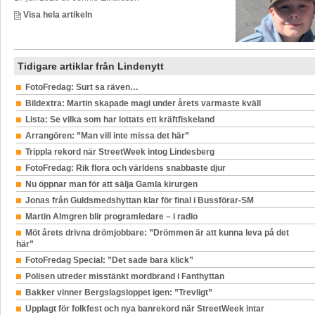
Visa hela artikeln
Tidigare artiklar från Lindenytt
FotoFredag: Surt sa räven…
Bildextra: Martin skapade magi under årets varmaste kväll
Lista: Se vilka som har lottats ett kräftfiskeland
Arrangören: ”Man vill inte missa det här”
Trippla rekord när StreetWeek intog Lindesberg
FotoFredag: Rik flora och världens snabbaste djur
Nu öppnar man för att sälja Gamla kirurgen
Jonas från Guldsmedshyttan klar för final i Bussförar-SM
Martin Almgren blir programledare – i radio
Möt årets drivna drömjobbare: ”Drömmen är att kunna leva på det
här”
FotoFredag Special: ”Det sade bara klick”
Polisen utreder misstänkt mordbrand i Fanthyttan
Bakker vinner Bergslagsloppet igen: ”Trevligt”
Upplagt för folkfest och nya banrekord när StreetWeek intar