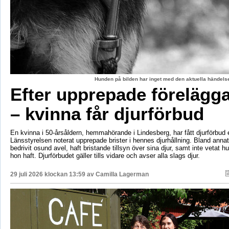
Hunden på bilden har inget med den aktuella händelse
Efter upprepade förelägg
– kvinna får djurförbud
En kvinna i 50-årsåldern, hemmahörande i Lindesberg, har fått djurförbud e
Länsstyrelsen noterat upprepade brister i hennes djurhållning. Bland anna
bedrivit osund avel, haft bristande tillsyn över sina djur, samt inte vetat 
hon haft. Djurförbudet gäller tills vidare och avser alla slags djur.
29 juli 2026 klockan 13:59 av
Camilla Lagerman