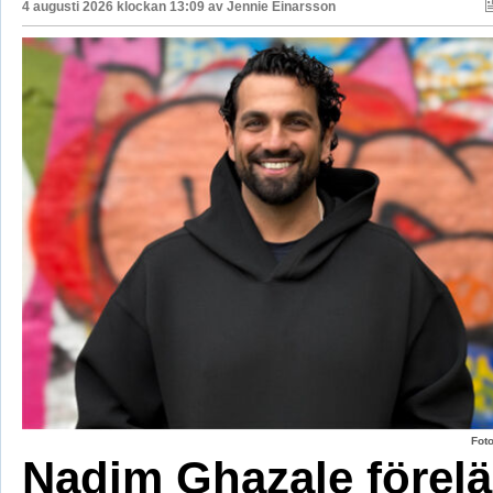
4 augusti 2026 klockan 13:09 av
Jennie Einarsson
Fot
Nadim Ghazale förelä