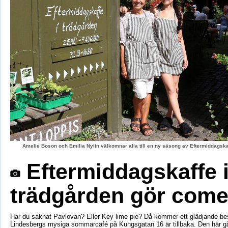
Amelie Boson och Emilia Nylin välkomnar alla till en ny säsong av Eftermiddagskaf
Eftermiddagskaffe 
trädgården gör com
Har du saknat Pavlovan? Eller Key lime pie? Då kommer ett glädjande be
Lindesbergs mysiga sommarcafé på Kungsgatan 16 är tillbaka. Den här g