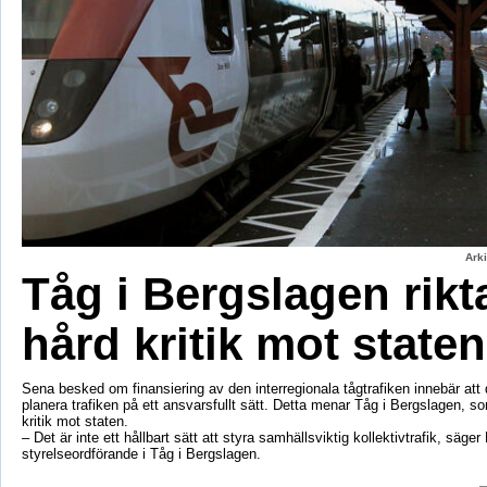
Ark
Tåg i Bergslagen rikt
hård kritik mot staten
Sena besked om finansiering av den interregionala tågtrafiken innebär att d
planera trafiken på ett ansvarsfullt sätt. Detta menar Tåg i Bergslagen, so
kritik mot staten.
– Det är inte ett hållbart sätt att styra samhällsviktig kollektivtrafik, säger 
styrelseordförande i Tåg i Bergslagen.