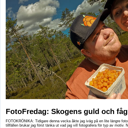
FotoFredag: Skogens guld och fåg
FOTOKRÖNIKA: Tidigare denna vecka åkte jag iväg på en lite längre foto
tillfällen brukar jag först tänka ut vad jag vill fotografera för typ av motiv. 